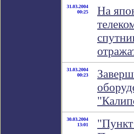
31.03.2004
На япо
00:25
телеко
спутни
отража
31.03.2004
Заверш
00:23
оборуд
"Калип
30.03.2004
"Пункт
13:01