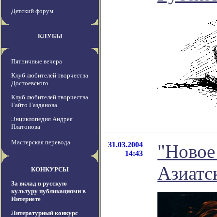
Детский форум
КЛУБЫ
Пятничные вечера
Клуб любителей творчества
Достоевского
Клуб любителей творчества
Гайто Газданова
Энциклопедия Андрея
Платонова
Мастерская перевода
31.03.2004
"Новое
14:43
Азиатс
КОНКУРСЫ
За вклад в русскую
культуру публикациями в
Интернете
Литературный конкурс