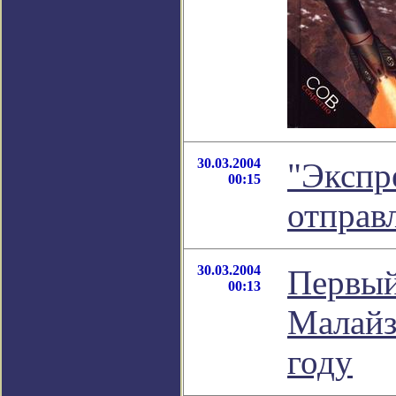
30.03.2004
"Экспр
00:15
отправ
30.03.2004
Первый
00:13
Малайз
году