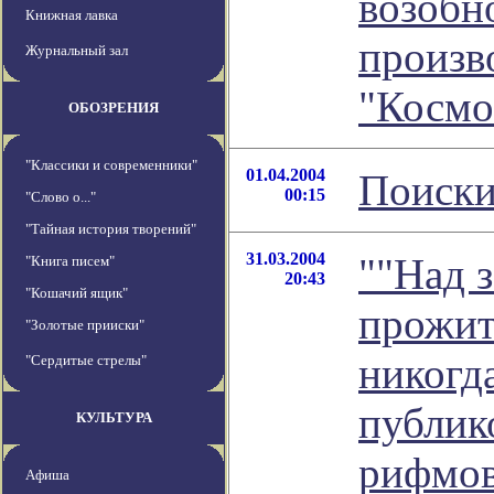
возобн
Книжная лавка
произв
Журнальный зал
"Космо
ОБОЗРЕНИЯ
"Классики и современники"
01.04.2004
Поиски
00:15
"Слово о..."
"Тайная история творений"
31.03.2004
""Над 
"Книга писем"
20:43
"Кошачий ящик"
прожит
"Золотые прииски"
никогд
"Сердитые стрелы"
публик
КУЛЬТУРА
рифмов
Афиша