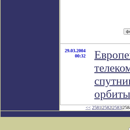
29.03.2004
Европе
00:32
телеко
спутни
орбит
<<
2581
|
2582
|
2583
|258