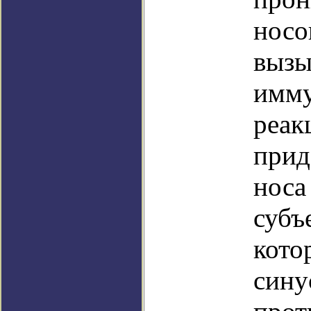
носо
вызы
имму
реак
прид
носа
субъ
кото
сину