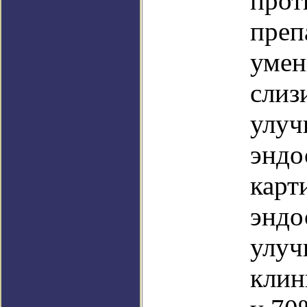
прот
преп
умен
слиз
улуч
эндо
карт
эндо
улуч
клин