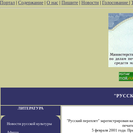
Портал
|
Содержание
|
О нас
|
Пишите
|
Новости
|
Голосование
|
"РУССК
ЛИТЕРАТУРА
"Русский переплет" зарегистрирован 
Новости русской культуры
печати
5 февраля 2001 года. П
Афиша