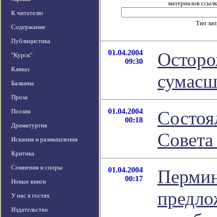
материалов ссылка
К читателю
Тип за
Содержание
Публицистика
01.04.2004
Осторо
"Курск"
09:30
Кавказ
сумасш
Балканы
Проза
01.04.2004
Поэзия
Состоя
00:18
Драматургия
Совета
Искания и размышления
Критика
Сомнения и споры
01.04.2004
Пермин
00:17
Новые книги
предло
У нас в гостях
Издательство