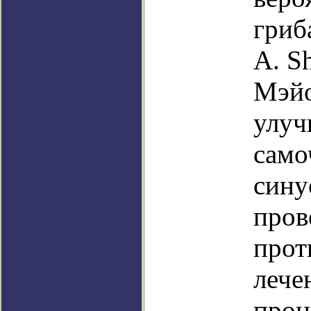
гриб
A. S
Мэйо
улуч
само
сину
пров
прот
лече
прон