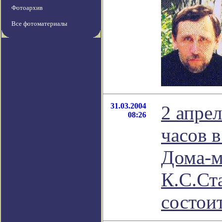
Фотоархив
Все фотоматериалы
31.03.2004
2 апрел
08:26
часов 
Дома-м
К.С.Ст
состои