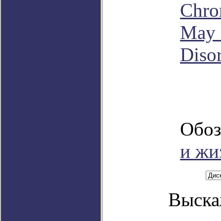
Chron
May 
Diso
Обоз
и жи
Выска