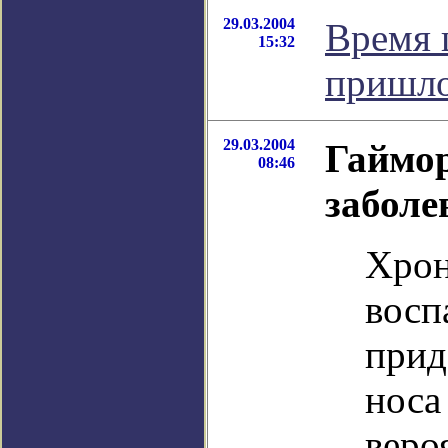
29.03.2004
Время 
15:32
пришл
29.03.2004
Гаймор
08:46
заболе
Хрон
восп
прид
носа
веро