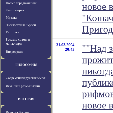
Новые передвжиники
новое 
Фотогалерея
"Кошач
Музыка
"Неизвестные" музеи
Пригод
Риторика
Русские храмы и
монастыри
31.03.2004
""Над 
20:43
Видеоархив
прожит
ФИЛОСОФИЯ
никогд
Современная русская мысль
публик
Искания и размышления
рифмов
ИСТОРИЯ
новое 
История России