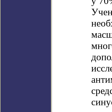
у 70
Учен
необ
масш
мног
допо
иссл
анти
сред
сину