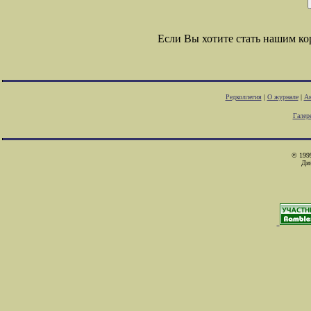
Если Вы хотите стать нашим к
Редколлегия
|
О журнале
|
Ав
Галер
© 1999
Ди