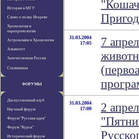
"Кошач
История в МГУ
Пригод
Слово о полку Игореве
Хронология и
парахронология
31.03.2004
7 апре
Астрономия и Хронология
17:05
Альмагест
животн
Запечатленная Россия
(перво
Сталиниана
програ
ФОРУМЫ
Дискуссионный клуб
31.03.2004
2 апрел
17:00
Научный форум
"Пятни
Форум "Русская идея"
Форум "Курск"
Русско
Исторический форум