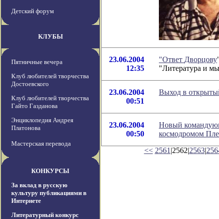
Детский форум
КЛУБЫ
23.06.2004
"Ответ
Дворцову
Пятничные вечера
12:35
"Литература и м
Клуб любителей творчества
Достоевского
23.06.2004
Выход в открытый
Клуб любителей творчества
00:51
Гайто Газданова
Энциклопедия Андрея
23.06.2004
Новый командующ
Платонова
00:50
космодромом Пле
Мастерская перевода
<<
2561
|2562|
2563
|
256
КОНКУРСЫ
За вклад в русскую
культуру публикациями в
Интернете
Литературный конкурс