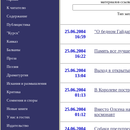
материалов ссылка
К читателю
Тип за
Содержание
Публицистика
25.06.2004
"О бедном Гайдар
"Курск"
16:59
Кавказ
Балканы
25.06.2004
Память все лучше
16:22
Проза
Поэзия
25.06.2004
Выход в открыты
Драматургия
13:04
Искания и размышления
25.06.2004
В Королеве постр
Критика
01:13
Сомнения и споры
Новые книги
25.06.2004
Вместо Олсена на
01:12
космонавт
У нас в гостях
Издательство
24.06.2004
Собаки предупре