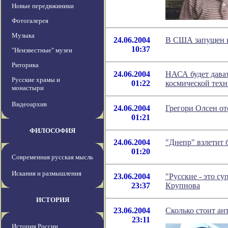
Новые передвжиники
Фотогалерея
Музыка
24.06.2004
В США запущен 
10:37
"Неизвестные" музеи
Риторика
24.06.2004
НАСА будет дават
Русские храмы и
01:22
космической тех
монастыри
Видеоархив
24.06.2004
Грегори Олсен от
01:21
ФИЛОСОФИЯ
24.06.2004
"Днепр" взлетит 
01:20
Современная русская мысль
Искания и размышления
23.06.2004
"Русские - это су
23:37
Крупнова
ИСТОРИЯ
23.06.2004
Сколько стоит ан
23:11
История России