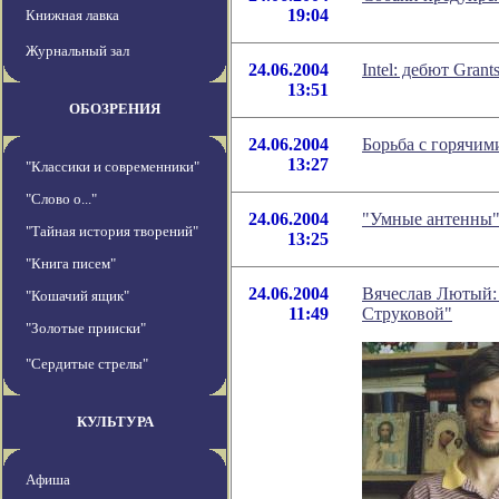
19:04
Книжная лавка
Журнальный зал
24.06.2004
Intel: дебют Grant
13:51
ОБОЗРЕНИЯ
24.06.2004
Борьба с горячим
13:27
"Классики и современники"
"Слово о..."
24.06.2004
"Умные антенны" 
"Тайная история творений"
13:25
"Книга писем"
24.06.2004
Вячеслав Лютый:
"Кошачий ящик"
11:49
Струковой"
"Золотые прииски"
"Сердитые стрелы"
КУЛЬТУРА
Афиша