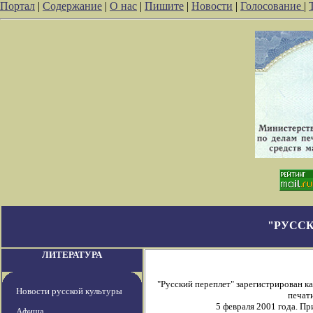
Портал
|
Содержание
|
О нас
|
Пишите
|
Новости
|
Голосование
|
"РУССК
ЛИТЕРАТУРА
"Русский переплет" зарегистрирован 
Новости русской культуры
печати
5 февраля 2001 года. П
Афиша