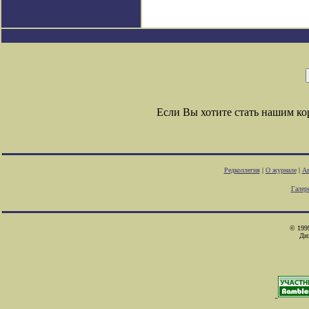
Если Вы хотите стать нашим к
Редколлегия
|
О журнале
|
Ав
Галер
© 1999
Ди