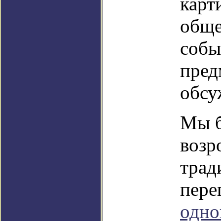
карт
общ
собы
пред
обсу
Мы б
возр
трад
пере
одно