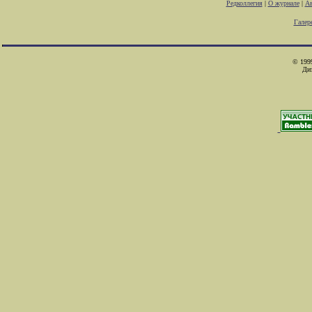
Редколлегия
|
О журнале
|
Ав
Галер
© 1999
Ди