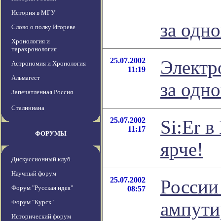
История в МГУ
за одн
Слово о полку Игореве
Хронология и
парахронология
25.07.2002
Электр
Астрономия и Хронология
11:19
Альмагест
за одн
Запечатленная Россия
Сталиниана
25.07.2002
Si:Er в
11:17
ФОРУМЫ
ярче!
Дискуссионный клуб
Научный форум
25.07.2002
России
Форум "Русская идея"
08:57
Форум "Курск"
ампути
Исторический форум