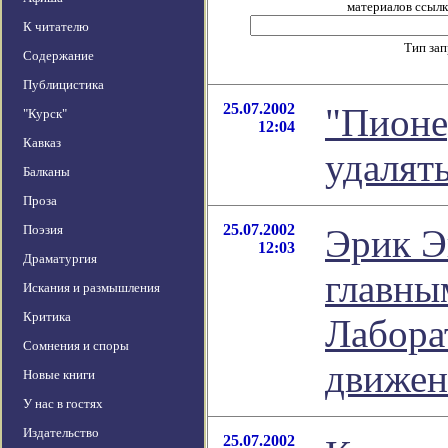
материалов ссылка
К читателю
Тип за
Содержание
Публицистика
25.07.2002
"Пионе
"Курск"
12:04
Кавказ
удалят
Балканы
Проза
25.07.2002
Поэзия
Эрик Э
12:03
Драматургия
главны
Искания и размышления
Критика
Лабора
Сомнения и споры
движен
Новые книги
У нас в гостях
Издательство
25.07.2002