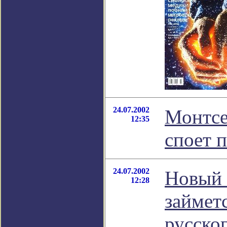
24.07.2002
Монтсе
12:35
споет 
24.07.2002
Новый 
12:28
займет
русско