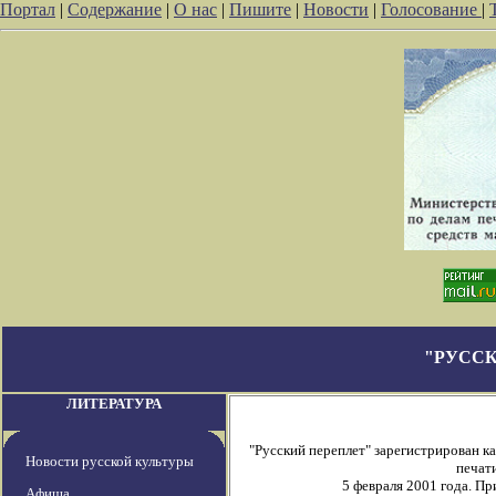
Портал
|
Содержание
|
О нас
|
Пишите
|
Новости
|
Голосование
|
"РУССК
ЛИТЕРАТУРА
"Русский переплет" зарегистрирован 
Новости русской культуры
печати
5 февраля 2001 года. П
Афиша