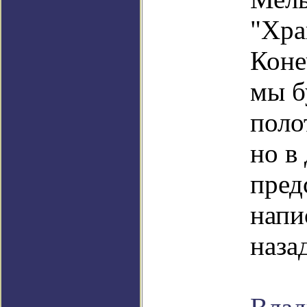
"Хра
Коне
мы б
поло
но в
пред
напи
наза