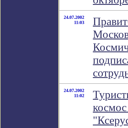
24.07.2002
Правит
11:03
Москов
Космич
подпис
сотруд
24.07.2002
Турист
11:02
космос
"Ксеру