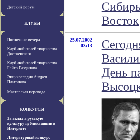
Сибирь
Детский форум
Восток
КЛУБЫ
Пятничные вечера
25.07.2002
Сегодн
03:13
Клуб любителей творчества
Достоевского
Васили
Клуб любителей творчества
Гайто Газданова
День п
Энциклопедия Андрея
Платонова
Высоцк
Мастерская перевода
КОНКУРСЫ
За вклад в русскую
культуру публикациями в
Интернете
Литературный конкурс