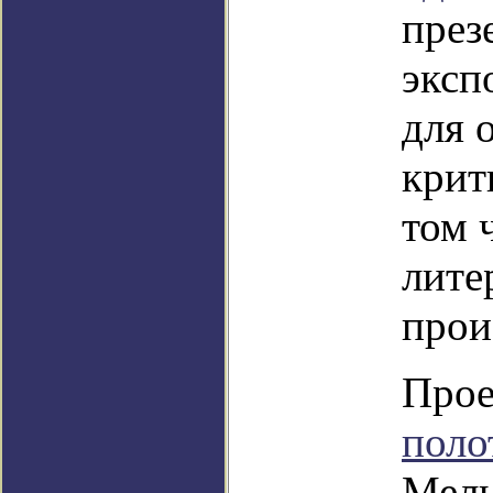
през
эксп
для 
крит
том 
лите
прои
Прое
поло
Мель