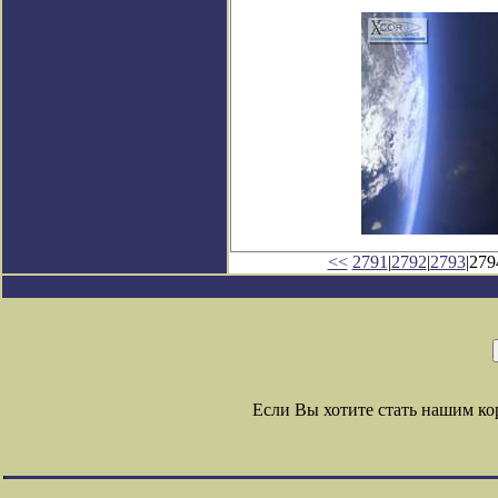
<<
2791
|
2792
|
2793
|279
Если Вы хотите стать нашим к