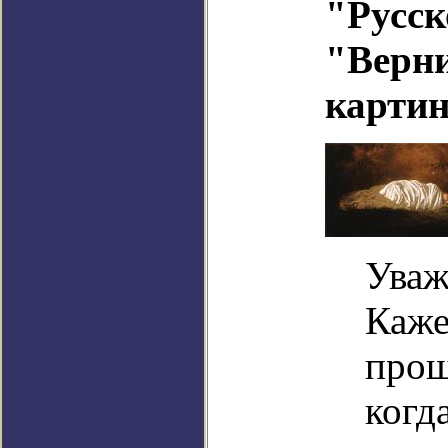
"Русск
"Верн
карти
Уваж
Каже
прош
когд