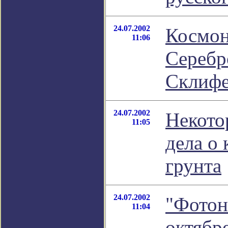
24.07.2002
Космон
11:06
Серебр
Склиф
24.07.2002
Некото
11:05
дела о
грунта
24.07.2002
"Фотон
11:04
октябр