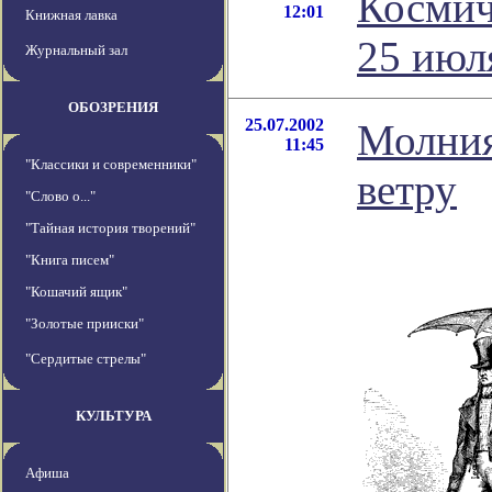
Космич
12:01
Книжная лавка
25 июл
Журнальный зал
ОБОЗРЕНИЯ
25.07.2002
Молния
11:45
"Классики и современники"
ветру
"Слово о..."
"Тайная история творений"
"Книга писем"
"Кошачий ящик"
"Золотые прииски"
"Сердитые стрелы"
КУЛЬТУРА
Афиша