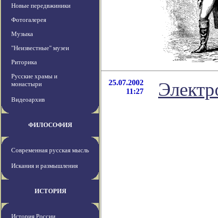
Новые передвжиники
Фотогалерея
Музыка
"Неизвестные" музеи
Риторика
Русские храмы и
25.07.2002
Электр
монастыри
11:27
Видеоархив
ФИЛОСОФИЯ
Современная русская мысль
Искания и размышления
ИСТОРИЯ
История России