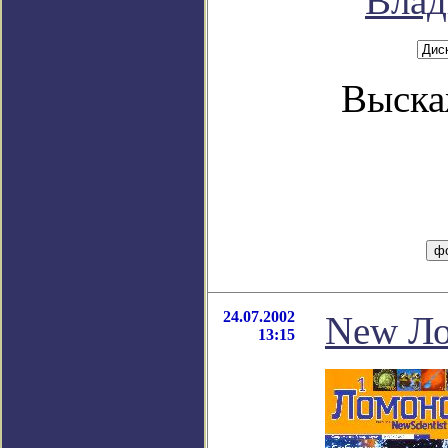
Влад
Выска
24.07.2002
New Л
13:15