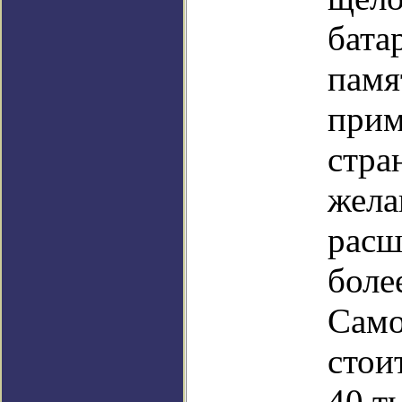
бата
памя
прим
стра
жела
расш
боле
Само
стои
40 т