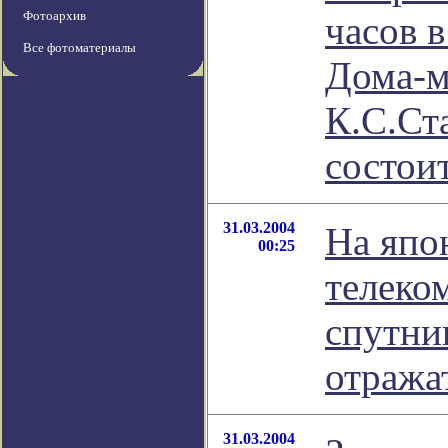
Фотоархив
часов 
Все фотоматериалы
Дома-м
К.С.Ст
состои
31.03.2004
На япо
00:25
телеко
спутни
отража
31.03.2004