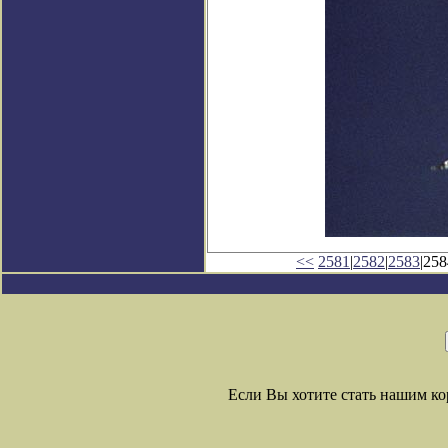
<<
2581
|
2582
|
2583
|258
Если Вы хотите стать нашим к