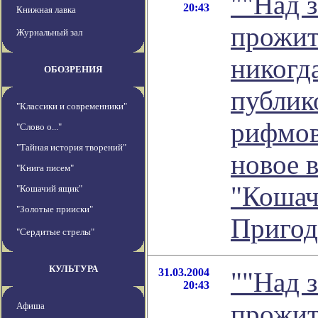
""Над 
20:43
Книжная лавка
прожит
Журнальный зал
никогд
ОБОЗРЕНИЯ
публик
"Классики и современники"
рифмов
"Слово о..."
"Тайная история творений"
новое 
"Книга писем"
"Кошач
"Кошачий ящик"
"Золотые прииски"
Пригод
"Сердитые стрелы"
КУЛЬТУРА
31.03.2004
""Над 
20:43
прожит
Афиша