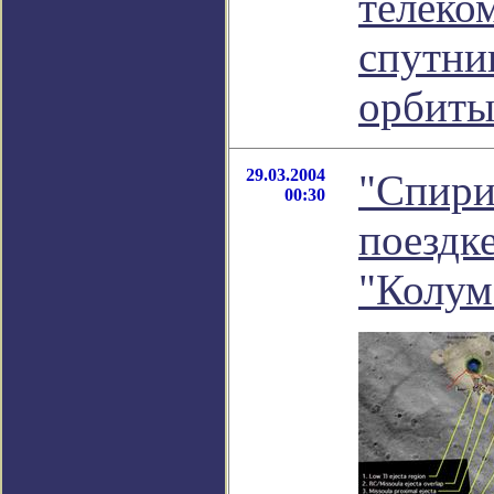
телеко
спутни
орбит
29.03.2004
"Спири
00:30
поездк
"Колум