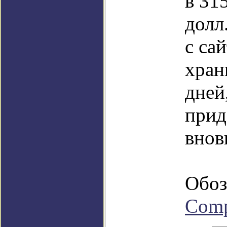
в 31
долл
с са
хран
дней,
прид
внов
Обоз
Com