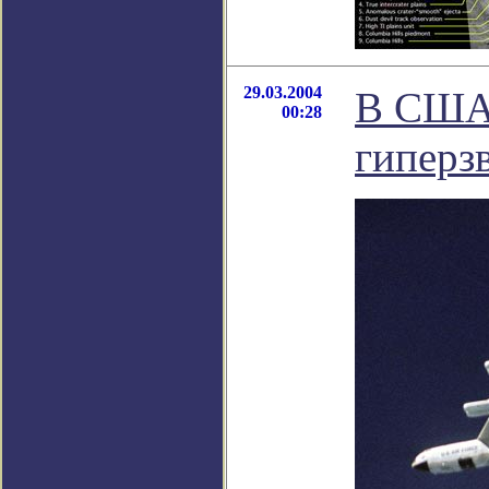
29.03.2004
В США
00:28
гиперз