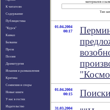
материалов ссылка
К читателю
Тип за
Содержание
Публицистика
01.04.2004
Пермин
"Курск"
00:17
Кавказ
предло
Балканы
возобн
Проза
Поэзия
произв
Драматургия
Искания и размышления
"Космо
Критика
Сомнения и споры
01.04.2004
Поиски
Новые книги
00:15
У нас в гостях
Издательство
31.03.2004