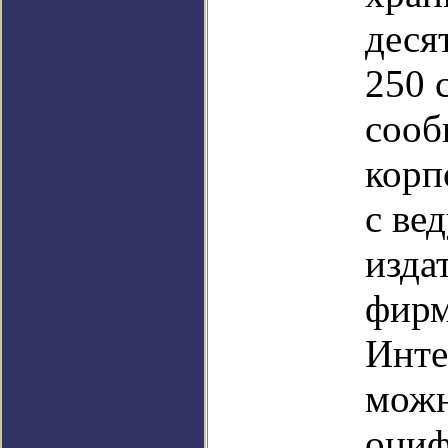
деся
250 
сооб
корп
с ве
изда
фирм
Инте
можн
оциф