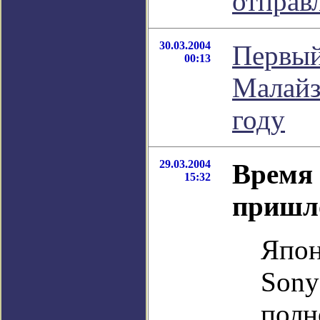
отправ
30.03.2004
Первый
00:13
Малайз
году
29.03.2004
Время
15:32
пришл
Япон
Sony
полн