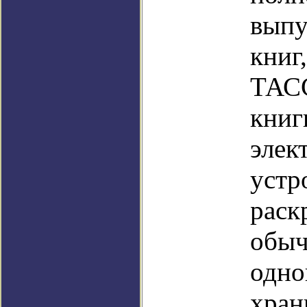
выпу
книг
ТАС
книг
элек
устр
раск
обыч
одно
хран