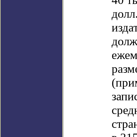
долл
изда
долж
ежем
разм
(при
запи
сред
стра