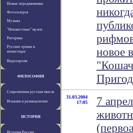
Новые передвжиники
никогд
Фотогалерея
Музыка
публик
"Неизвестные" музеи
рифмов
Риторика
Русские храмы и
новое 
монастыри
Видеоархив
"Кошач
Пригод
ФИЛОСОФИЯ
Современная русская мысль
31.03.2004
7 апре
Искания и размышления
17:05
животн
ИСТОРИЯ
(перво
История России