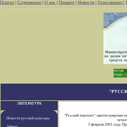
Портал
|
Содержание
|
О нас
|
Пишите
|
Новости
|
Голосование
|
"РУСС
ЛИТЕРАТУРА
"Русский переплет" зарегистрирован 
Новости русской культуры
печат
5 февраля 2001 года. П
Афиша