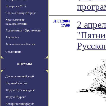
програ
История в МГУ
Слово о полку Игореве
Хронология и
31.03.2004
2 апрел
парахронология
17:00
Астрономия и Хронология
"Пятни
Альмагест
Русско
Запечатленная Россия
Сталиниана
ФОРУМЫ
Дискуссионный клуб
Научный форум
Форум "Русская идея"
Форум "Курск"
Исторический форум