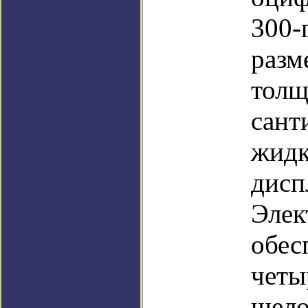
300-
разм
толщ
сант
жидк
дисп
Элек
обес
четы
щел