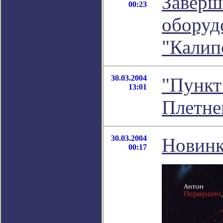
Заверш
00:23
оборуд
"Калип
30.03.2004
"Пункт
13:01
Плетне
30.03.2004
Новинк
00:17