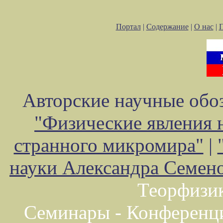
Портал
|
Содержание
|
О нас
|
Авторские научные обоз
"Физические явления 
странного микромира"
|
науки Александра Семен
Теорфизи
Семинары - Конференц