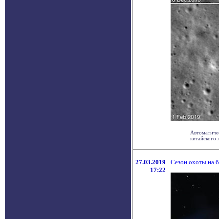
Автоматиче
китайского 
27.03.2019
Сезон охоты на 
17:22