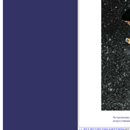
Астрономы и
искусственн
<<
951
|
952
|
953
|
954
|
955
|
956
|95