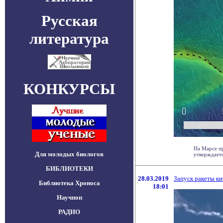
Русская
литература
КОНКУРСЫ
На Марсе пр
Для молодых биологов
утверждаетс
БИБЛИОТЕКИ
28.03.2019
Запуск ракеты ки
Библиотека Хроноса
18:01
Научпоп
РАДИО