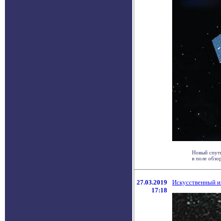
Новый спутн
в поле обзо
27.03.2019
Искусственный и
17:18