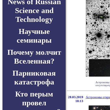
News of Russian
Science and
Technology
Научные
семинары
Почему молчит
Вселенная?
Парниковая
катастрофа
Астрономы о
отсутствует,
Кто перым
28.03.2019
Астрономы откры
провел
18:13