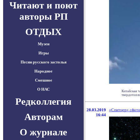
Читают и поют
авторы РП
ОТДЫХ
Музеи
Игры
Песни русского застолья
Народное
Смешное
О НАС
Китайская ч
твердотопли
Редколлегия
28.03.2019
«Спитцер» сфото
Авторам
16:44
О журнале