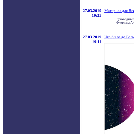
27.03.2019
Материал для Вс
19:25
Руководите
Флориды Але
27.03.2019
Что было до Бол
19:11