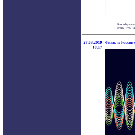
Как образов
ясно, что н
27.03.2019
Физик из России
18:17