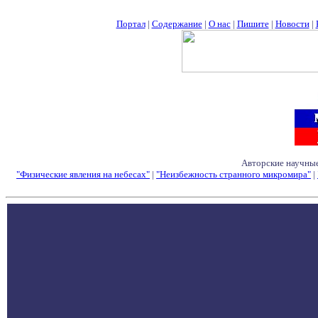
Портал
|
Содержание
|
О нас
|
Пишите
|
Новости
|
Авторские научные
"Физические явления на небесах"
|
"Неизбежность странного микромира"
|
Семинары - Конфе