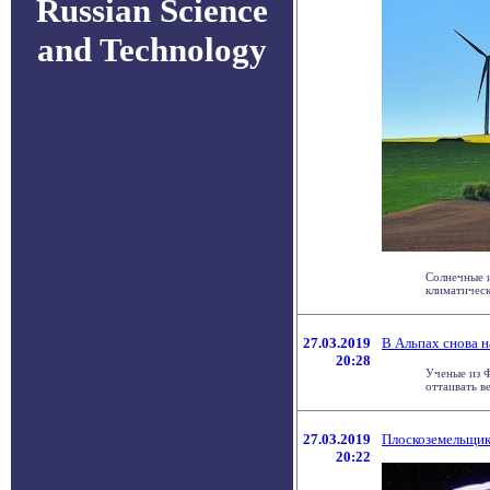
Russian Science
and Technology
Солнечные и
климатическ
27.03.2019
В Альпах снова н
20:28
Ученые из Ф
оттаивать в
27.03.2019
Плоскоземельщик
20:22