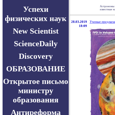
Успехи
Астрономы в
известные н
физических наук
28.03.2019
Ученые предлага
18:09
New Scientist
ScienceDaily
Discovery
ОБРАЗОВАНИЕ
Открытое письмо
министру
образования
Антиреформа