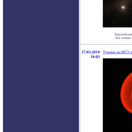
Европейский
Эти снимки 
27.03.2019
Ученые из МГУ р
18:03