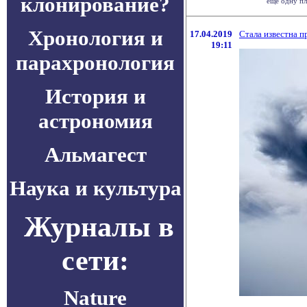
клонирование?
еще одну пл
Хронология и
17.04.2019
Стала известна 
19:11
парахронология
История и
астрономия
Альмагест
Наука и культура
Журналы в
сети:
Nature