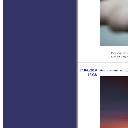
Исследовате
клетки пацие
17.04.2019
Астрономы запод
13:38