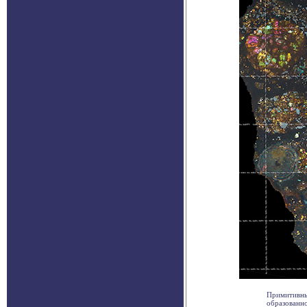
Примитивны
образованно