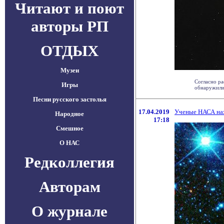
Читают и поют
авторы РП
ОТДЫХ
Музеи
Согласно ра
Игры
обнаружили 
Песни русского застолья
17.04.2019
Ученые НАСА нах
Народное
17:18
Смешное
О НАС
Редколлегия
Авторам
О журнале