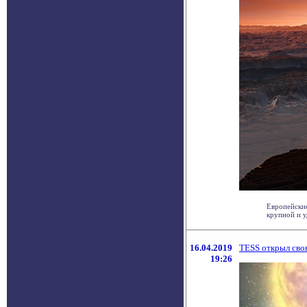
Европейские
крупной и у
16.04.2019
TESS открыл сво
19:26