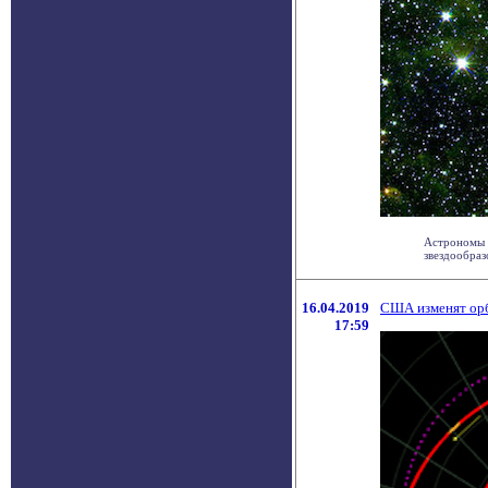
Астрономы 
звездообраз
16.04.2019
США изменят ор
17:59