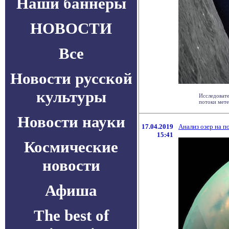
Наши баннеры
НОВОСТИ
Все
Новости русской
культуры
Исследоват
потоки мете
Новости науки
17.04.2019
Анализ озер на п
15:41
Космические
новости
Афиша
The best of