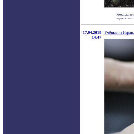
Команда ас
карликовой г
17.04.2019
Учёные из Израи
14:47