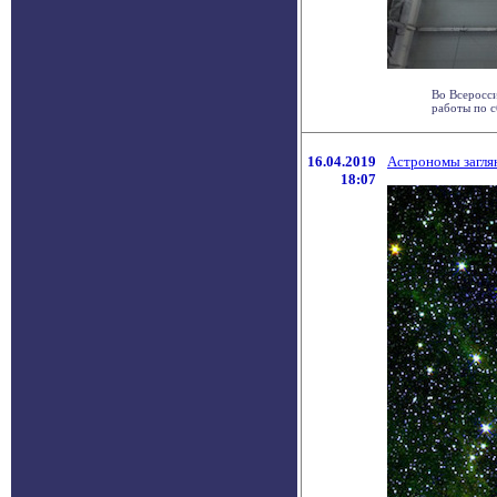
Во Всеросс
работы по с
16.04.2019
Астрономы заглян
18:07