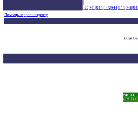
<<
941
|
942
|
943
|
944
|
945
|
946
|
94
Помощь корреспонденту
Если Вы