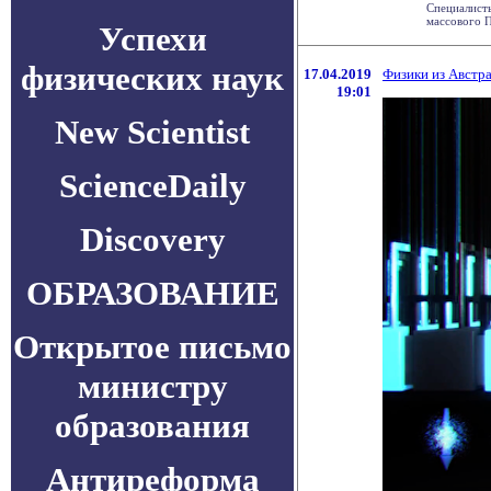
Специалист
массового П
Успехи
физических наук
17.04.2019
Физики из Австр
19:01
New Scientist
ScienceDaily
Discovery
ОБРАЗОВАНИЕ
Открытое письмо
министру
образования
Антиреформа