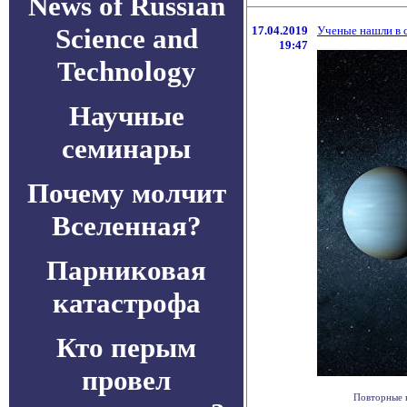
News of Russian
Science and
17.04.2019
Ученые нашли в с
19:47
Technology
Научные
семинары
Почему молчит
Вселенная?
Парниковая
катастрофа
Кто перым
провел
Повторные н