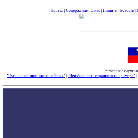
Портал
|
Содержание
|
О нас
|
Пишите
|
Новости
|
Авторские научные
"Физические явления на небесах"
|
"Неизбежность странного микромира"
|
Семинары - Конфе