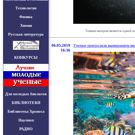
Технология
Физика
Химия
Темная материя является одной и
Русская литература
06.05.2019
Ученые пригрозили вымиранием ми
16:36
КОНКУРСЫ
Для молодых биологов
БИБЛИОТЕКИ
Библиотека Хроноса
Научпоп
РАДИО