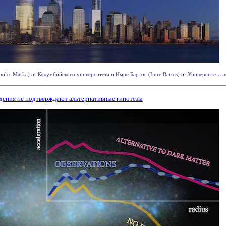
olcs Marka) из Колумбийского университета и Имре Бартос (Imre Bartos) из Университета 
дения не подтверждают альтернативные гипотезы