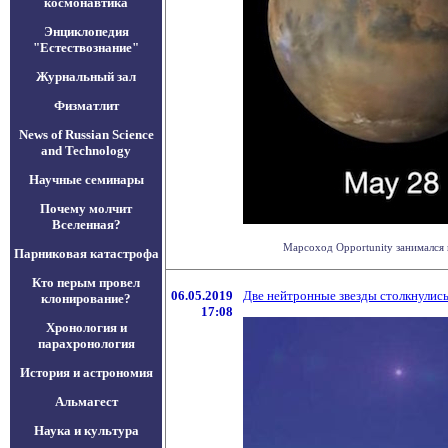
космонавтика
Энциклопедия
"Естествознание"
Журнальный зал
Физматлит
News of Russian Science
and Technology
Научные семинары
Почему молчит
Вселенная?
Марсоход Opportunity занимался 
Парниковая катастрофа
Кто перым провел
06.05.2019
Две нейтронные звезды столкнулись
клонирование?
17:08
Хронология и
парахронология
История и астрономия
Альмагест
Наука и культура