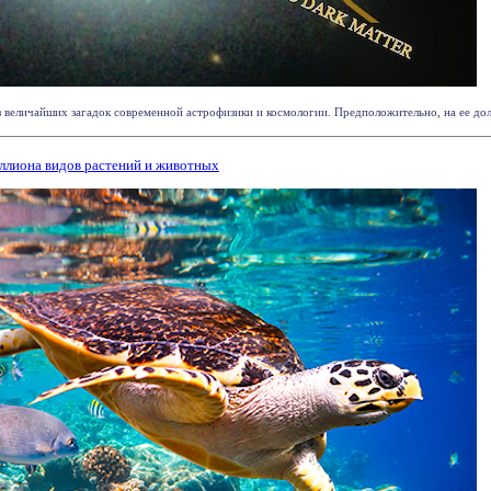
з величайших загадок современной астрофизики и космологии. Предположительно, на ее дол
ллиона видов растений и животных