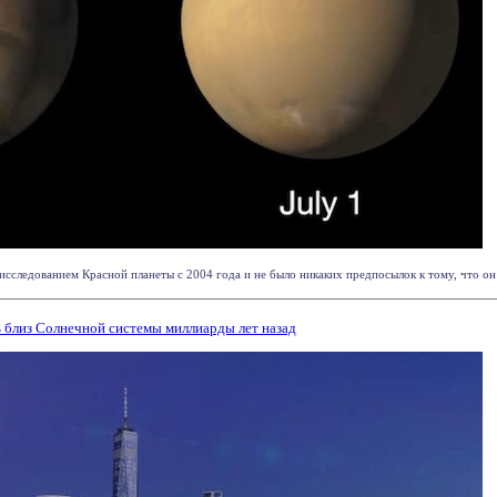
исследованием Красной планеты с 2004 года и не было никаких предпосылок к тому, что он 
 близ Солнечной системы миллиарды лет назад