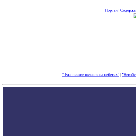
Портал
|
Содержа
"Физические явления на небесах"
|
"Неизбе