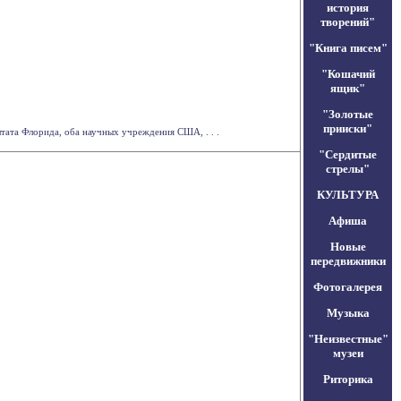
история
творений"
"Книга писем"
"Кошачий
ящик"
"Золотые
прииски"
штата Флорида, оба научных учреждения США, . . .
"Сердитые
стрелы"
КУЛЬТУРА
Афиша
Новые
передвижники
Фотогалерея
Музыка
"Неизвестные"
музеи
Риторика