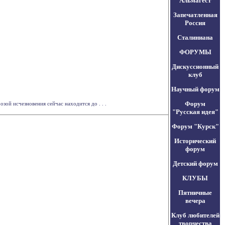
Альмагест
Запечатленная
Россия
Сталиниана
ФОРУМЫ
Дискуссионный
клуб
Научный форум
Форум
ой исчезновения сейчас находится до . . .
"Русская идея"
Форум "Курск"
Исторический
форум
Детский форум
КЛУБЫ
Пятничные
вечера
Клуб любителей
творчества