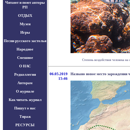
Читают и поют авторы
РП
ОТДЫХ
Музеи
Игры
Песни русского застолья
Народное
Смешное
Степень воздействия человека на
О НАС
06.05.2019
Названо новое место зарождения 
Редколлегия
15:46
Авторам
О журнале
Как читать журнал
Пишут о нас
Тираж
РЕСУРСЫ