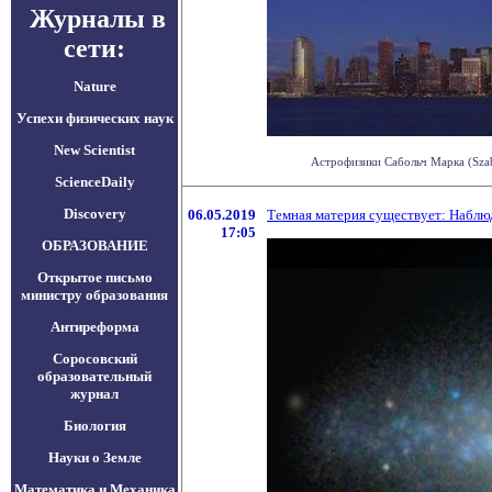
Журналы в
сети:
Nature
Успехи физических наук
New Scientist
Астрофизики Сабольч Марка (Szab
ScienceDaily
Discovery
06.05.2019
Темная материя существует: Наблю
17:05
ОБРАЗОВАНИЕ
Открытое письмо
министру образования
Антиреформа
Соросовский
образовательный
журнал
Биология
Науки о Земле
Математика и Механика