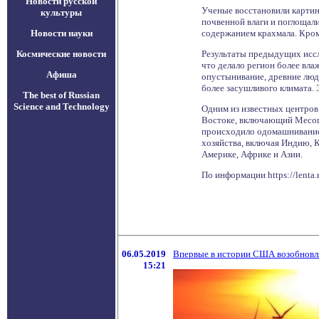
Новости русской
Ученые восстановили картин
культуры
почвенной влаги и поглощал
Новости науки
содержанием крахмала. Кром
Космические новости
Результаты предыдущих иссле
что делало регион более вла
Афиша
опустынивание, древние люд
более засушливого климата. 
The best of Russian
Science and Technology
Одним из известных центров
Востоке, включающий Месопо
происходило одомашнивание 
хозяйства, включая Индию, 
Америке, Африке и Азии.
По информации https://lenta.
06.05.2019
Впервые в истории США возобновля
15:21