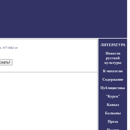
ЛИТЕРАТУРА
л. #77-4362 от
Новости
русской
культуры
К читателю
Содержание
Публицистика
"Курск"
Кавказ
Балканы
Проза
Поэзия