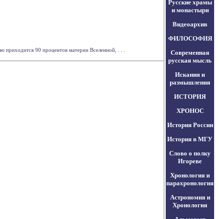
Русские храмы
и монастыри
Видеоархив
ФИЛОСОФИЯ
ю приходится 90 процентов материи Вселенной, . . .
Современная
русская мысль
Искания и
размышления
ИСТОРИЯ
ХРОНОС
История России
История в МГУ
Слово о полку
Игореве
Хронология и
парахронология
Астрономия и
Хронология