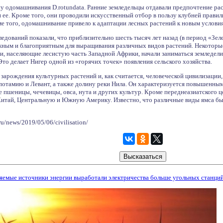
у одомашнивания D.rotundata. Ранние земледельцы отдавали предпочтение рас
и ее. Кроме того, они проводили искусственный отбор в пользу клубней прави
е того, одомашнивание привело к адаптации лесных растений к новым услови
дований показали, что приблизительно шесть тысяч лет назад (в период «Зел
жным и благоприятным для выращивания различных видов растений. Некоторые 
и, населяющие лесистую часть Западной Африки, начали заниматься земледели
Это делает Нигер одной из «горячих точек» появления сельского хозяйства.
 зарождения культурных растений и, как считается, человеческой цивилизаци
тамию и Левант, а также долину реки Нила. Он характеризуется повышенным 
пшеницы, чечевицы, овса, нута и других культур. Кроме переднеазиатского це
Китай, Центральную и Южную Америку. Известно, что различные виды ямса бы
ru/news/2019/05/06/civilisation/
емые источники энергии выработали электричества больше угольных станци