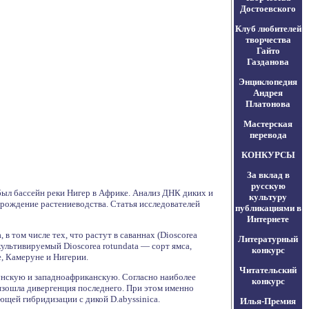
Достоевского
Клуб любителей
творчества
Гайто
Газданова
Энциклопедия
Андрея
Платонова
Мастерская
перевода
КОНКУРСЫ
За вклад в
русскую
ыл бассейн реки Нигер в Африке. Анализ ДНК диких и
культуру
арождение растениеводства. Статья исследователей
публикациями в
Интернете
в том числе тех, что растут в саваннах (Dioscorea
Литературный
 культивируемый Dioscorea rotundata — сорт ямса,
конкурс
, Камеруне и Нигерии.
Читательский
рунскую и западноафриканскую. Согласно наиболее
конкурс
изошла дивергенция последнего. При этом именно
ющей гибридизации с дикой D.abyssinica.
Илья-Премия