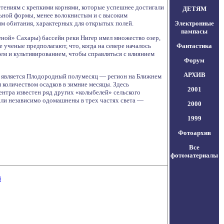
тениям с крепкими корнями, которые успешнее достигали
ДЕТЯМ
льной формы, менее волокнистым и с высоким
ям обитания, характерных для открытых полей.
Электронные
пампасы
еной» Сахары) бассейн реки Нигер имел множество озер,
ученые предполагают, что, когда на севере началось
Фантастика
ем и культивированием, чтобы справляться с влиянием
Форум
АРХИВ
и, является Плодородный полумесяц — регион на Ближнем
количеством осадков в зимние месяцы. Здесь
2001
нтра известен ряд других «колыбелей» сельского
ли независимо одомашнены в трех частях света —
2000
1999
Фотоархив
Все
фотоматериалы
й