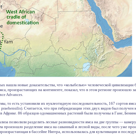
х нашла новые доказательства, что «колыбелью» человеческой цивилизации б
са, произрастающих на континенте, показал, что в этом регионе произошло з
nce Advances.
мы, то есть установили их нуклеотидную последовательность, 167 сортов ямса, 
ea praehensilis). Считается, что при гибридизации этих двух видов был получен
в Африке. 86 образцов одомашненных растений были получены в Гане, Бенине
нализа позволили разделить лесные разновидности ямса на две группы — каме
ла произошло разделение ямса на саванный и лесной виды, после чего уже про
роизрастающая в бассейне Нигера, использовалась для культивации и последу