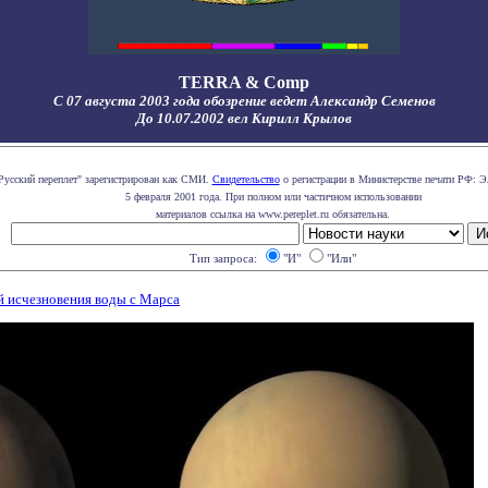
TERRA & Comp
С 07 августа 2003 года обозрение ведет Александр Семенов
До 10.07.2002 вел Кирилл Крылов
Русский переплет" зарегистрирован как СМИ.
Свидетельство
о регистрации в Министерстве печати РФ: Э
5 февраля 2001 года. При полном или частичном использовании
материалов ссылка на www.pereplet.ru обязательна.
Тип запроса:
"И"
"Или"
й исчезновения воды с Марса