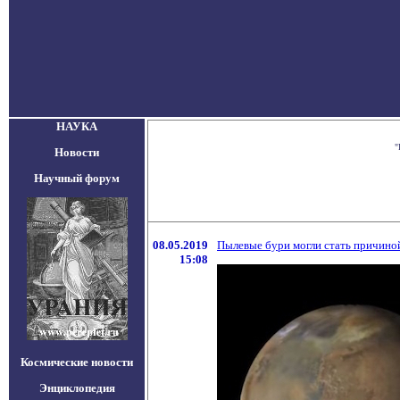
НАУКА
"
Новости
Научный форум
08.05.2019
Пылевые бури могли стать причино
15:08
Космические новости
Энциклопедия