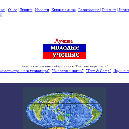
ние
|
О нас
|
Пишите
|
Новости
|
Книжная лавка
|
Голосование
|
Топ-лист
|
Регис
Авторские научные обозрения в "Русском переплете"
жность странного микромира"
|
"Биология и жизнь"
|
"Terra & Comp"
|
Научно-п
Семинары - Конференции - Симпозиумы - Конкурсы