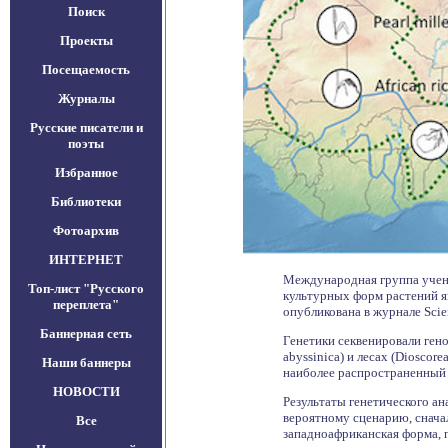
Поиск
Проекты
Посещаемость
Журналы
Русские писатели и
поэты
Избранное
Библиотеки
Фотоархив
ИНТЕРНЕТ
Международная группа учены
Топ-лист "Русского
культурных форм растений ям
переплета"
опубликована в журнале Scie
Баннерная сеть
Генетики секвенировали гено
abyssinica) и лесах (Dioscor
Наши баннеры
наиболее распространенный 
НОВОСТИ
Результаты генетического а
вероятному сценарию, снача
Все
западноафриканская форма, п