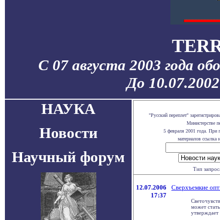
TERR
С 07 августа 2003 года об
До 10.07.200
НАУКА
"Русский переплет" зарегистриро
Министерстве п
Новости
5 февраля 2001 года. При
материалов ссылка н
Научный форум
Тип запрос
12.07.2006
Сверхъемкие опт
17:37
Светочувств
может стать
утверждает 
.