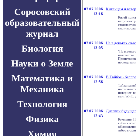
Соросовский
07.07.2006
Китайцам и вете
13:16
Китай прис
образовательный
ветроэлект
стоимостью 
смонтирована
журнал
07.07.2006
Не в деньгах счас
Биология
13:05
"Не в деньга
количестве.
Принстонско
Науки о Земле
исследования
Математика и
07.07.2006
В Тайбэе - беспр
12:56
Тайваньский
Механика
насчитывать
интернет-т
сети Wi-Fi. Д
Технология
07.07.2006
Дисплеи будуще
Физика
12:43
Компания He
гибких ком
обыкновенн
Химия
лаборатории