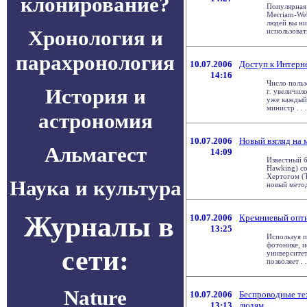
клонирование?
Популярная 
Merriam-Web
людей вы ни
Хронология и
использовать
парахронология
10.07.2006
Доступ к Интерн
14:16
Число польз
История и
г. увеличил
уже каждый 
министр . . .
астрономия
10.07.2006
Новый взгляд на
Альмагест
14:09
Известный б
Hawking) с
Хертогом (
Наука и культура
новый метод
Журналы в
10.07.2006
Кремниевый опти
13:25
Используя 
фотонике, и
сети:
университе
позволяет . .
Nature
10.07.2006
Беспроводные т
13:13
людям