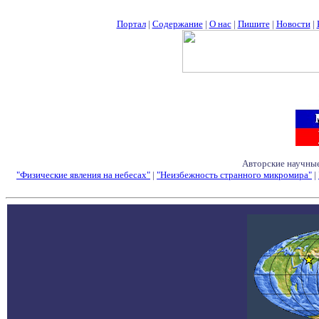
Портал
|
Содержание
|
О нас
|
Пишите
|
Новости
|
Авторские научные
"Физические явления на небесах"
|
"Неизбежность странного микромира"
|
Семинары - Конфе