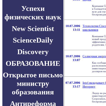
Успехи
Компания Ci
в Галладетс
вузе для гл
физических наук
беспроводных
10.07.2006
Технологии Cisc
New Scientist
13:11
школьников
Компания Ci
ScienceDaily
новый прод
эффективно
родителям. 
Discovery
10.07.2006
Солнечная энерг
13:07
ОБРАЗОВАНИЕ
Как сообщае
расположен
инвестицио
долларов на 
Открытое письмо
министру
07.07.2006
Intel вкладывает
13:17
Интернет
образования
Лидер на ры
инвестирует
Corporatio
Антиреформа
беспроводно