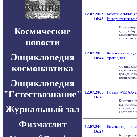
12.07.2006
Коммунальные ус
16:46
Интернет или мо
Как сообщил
Космические
центра Упра
администрац
оплаты была 
новости
12.07.2006
Компьютеры и до
Энциклопедия
16:44
французов
космонавтика
Французское
первого ква
граждане см
компьютера, 
Энциклопедия
"Естествознание"
12.07.2006
Новый WiMAX-чип
16:26
Компания In
выпуск мик
Журнальный зал
поколения 
беспроводных
Физматлит
12.07.2006
Компьютер снова
16:24
Корпорация