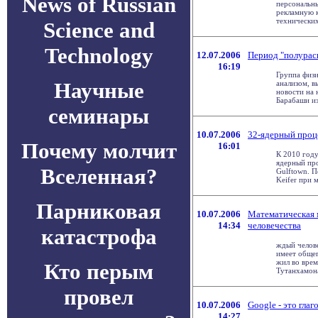
News of Russian
персональн
рекламную к
технических 
Science and
Technology
12.07.2006
Период "полурас
16:19
Группа физ
Научные
анализом, в
новости на 
Барабаши из 
семинары
10.07.2006
32-ядерный проце
Почему молчит
16:01
К 2010 году
ядерный про
Вселенная?
Gulftown. 
Keifer при м
Парниковая
10.07.2006
Математическая 
14:34
человечества
катастрофа
ждый челове
имеет общег
жил во врем
Кто перым
Тутанхамона 
провел
10.07.2006
Google - это глаг
14:27