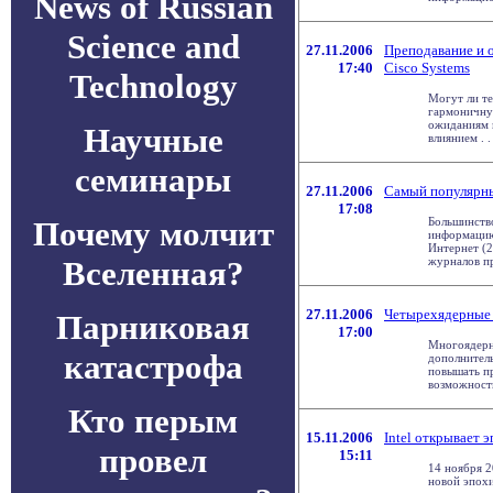
News of Russian
Science and
27.11.2006
Преподавание и о
17:40
Cisco Systems
Technology
Могут ли те
гармоничну
ожиданиям 
Научные
влиянием . . 
семинары
27.11.2006
Самый популярн
17:08
Почему молчит
Большинств
информацию 
Интернет (
Вселенная?
журналов пр
27.11.2006
Четырехядерные 
Парниковая
17:00
Многоядерн
катастрофа
дополнител
повышать пр
возможности 
Кто перым
15.11.2006
Intel открывает
провел
15:11
14 ноября 2
новой эпохи