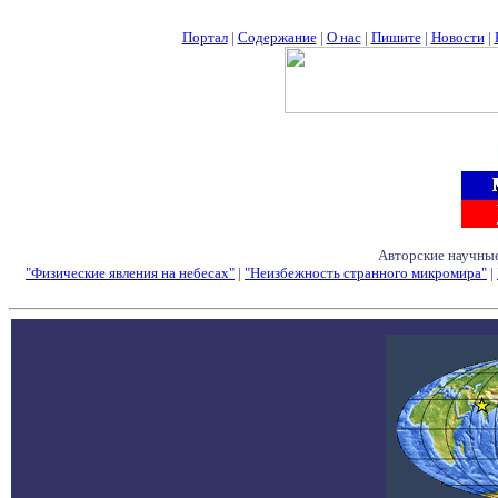
Портал
|
Содержание
|
О нас
|
Пишите
|
Новости
|
Авторские научные
"Физические явления на небесах"
|
"Неизбежность странного микромира"
|
Семинары - Конфе