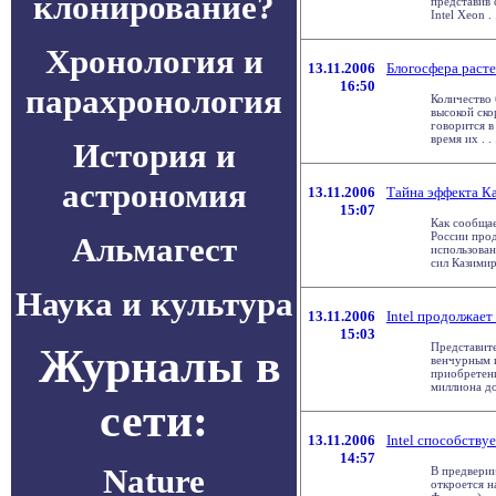
клонирование?
представив
Intel Xeon . .
Хронология и
13.11.2006
Блогосфера расте
16:50
парахронология
Количество 
высокой скор
говорится в
время их . . 
История и
астрономия
13.11.2006
Тайна эффекта К
15:07
Как сообщае
России про
Альмагест
использован
сил Казимир
Наука и культура
13.11.2006
Intel продолжает
15:03
Журналы в
Представите
венчурным и
приобретен
миллиона дол
сети:
13.11.2006
Intel способств
14:57
Nature
В предверии
откроется н