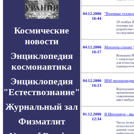
04.12.2006
"Военные техноло
16:44
28 ноября 
техники им.
Космические
разработки 
исследований
новости
04.12.2006
Motorola строит 
16:17
Энциклопедия
Компания Mo
с операторо
для ячеисты
космонавтика
планируется 
Энциклопедия
04.12.2006
IBM пропагандир
16:13
"Естествознание"
Корпорация
применения
современны
школ выбрать
Журнальный зал
01.12.2006
В Интернете - ми
Физматлит
12:34
Число польз
психологич
данные сод
информацион