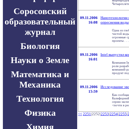
морепродукт
Четырехлетне
Соросовский
09.11.2006
Нанотехнологии 
образовательный
16:08
опреснения воды
журнал
Одна из гло
чистой воды
огромные ср
проекты . . .
Биология
09.11.2006
Intel выпустил к
Науки о Земле
16:01
Компания In
роли разраб
компаний-р
Математика и
продукт под 
Механика
09.11.2006
Исследование эв
15:59
Как сообщае
Технология
Калифорний
серию экспе
<почти в ре
Физика
<<
2251
|2252|
2253
|
2254
|
2255
|
Химия