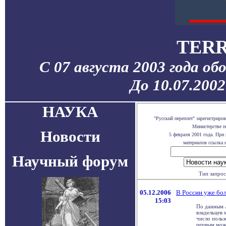
TERR
С 07 августа 2003 года об
До 10.07.200
НАУКА
"Русский переплет" зарегистрир
Министерстве п
Новости
5 февраля 2001 года. При
материалов ссылка н
Научный форум
Тип запро
05.12.2006
В России уже бо
15:03
По данным 
владельцев 
число польз
первым можн