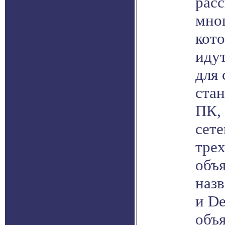
расс
мно
кот
идут
для 
ста
ПК,
сет
тре
объя
назв
и D
объ