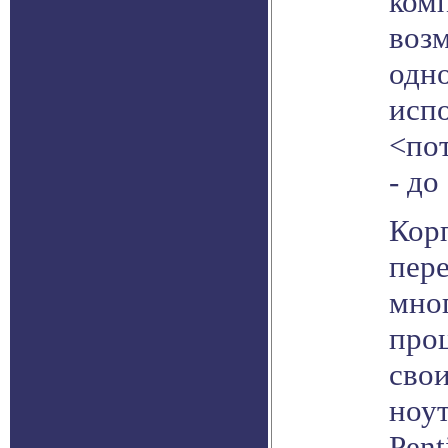
ком
воз
одн
исп
<пот
- до
Корп
пер
мно
проц
сво
ноу
Pent