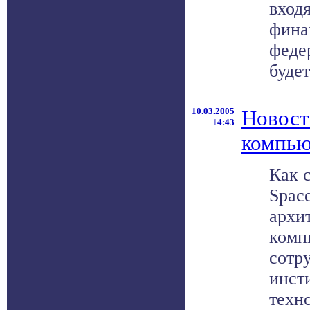
вход
фина
феде
будет
10.03.2005
Новост
14:43
компью
Как 
Space
архи
комп
сотр
инст
техн