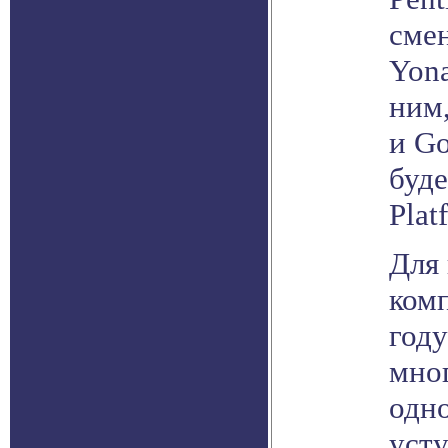
сме
Yona
ним,
и Go
буде
Plat
Для
ком
году
мног
одн
уст