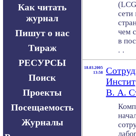
(LCG
Как читать
сети
журнал
стра
чем 
Пишут о нас
в пос
Тираж
. .
РЕСУРСЫ
18.03.2005
Сотруд
13:58
Поиск
Инстит
Проекты
В. А. 
Посещаемость
Комп
нача
Журналы
сотр
лабо