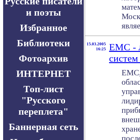
Русские писатели
мате
и поэты
Моск
являе
Избранное
Библиотеки
15.03.2005
EMC - 
16:25
Фотоархив
систем
ИНТЕРНЕТ
EMC,
обла
Топ-лист
упра
"Русского
лиди
приб
переплета"
внеш
Баннерная сеть
хран
после