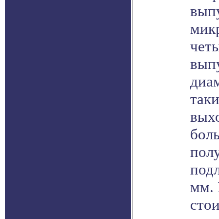
вып
мик
четы
вып
диа
так
выхо
бол
пол
под
мм. 
сто