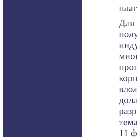
плат
Для 
пол
инд
мно
проц
корп
влож
долл
разр
тема
11 ф