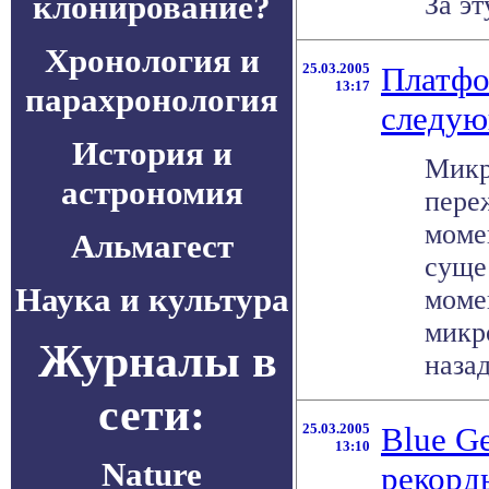
клонирование?
За эту
Хронология и
25.03.2005
Платфо
13:17
парахронология
следую
История и
Микр
астрономия
пере
моме
Альмагест
суще
Наука и культура
моме
микр
Журналы в
назад
сети:
25.03.2005
Blue Ge
13:10
Nature
рекорд