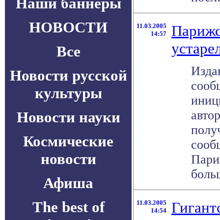
Наши баннеры
НОВОСТИ
11.03.2005
Парижс
14:57
устаре
Все
Изда
Новости русской
сообщ
культуры
иниц
авто
Новости науки
полу
Космические
сооб
новости
Пари
больш
Афиша
The best of
11.03.2005
Гигант
14:54