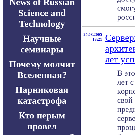
News of Russian
смог
Science and
росси
Technology
25.03.2005
Сервер
Научные
13:21
архитек
семинары
лет ус
Почему молчит
В эт
Вселенная?
лет с
Парниковая
корпо
катастрофа
свой
пред
Кто перым
серве
провел
проце