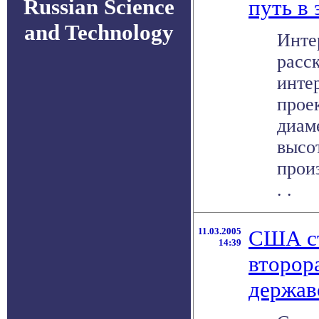
Russian Science
путь в 
and Technology
Инте
расс
инте
прое
диам
высо
произ
. .
11.03.2005
США ст
14:39
второр
державо