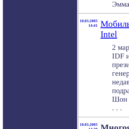
Эмман
10.03.2005
Мобиль
14:41
Intel
2 ма
IDF 
прези
гене
неда
подр
Шон 
. . .
10.03.2005
Много