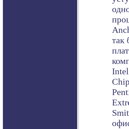
одн
проц
Anch
так 
пла
ком
Inte
Chip
Pent
Extr
Smit
офи