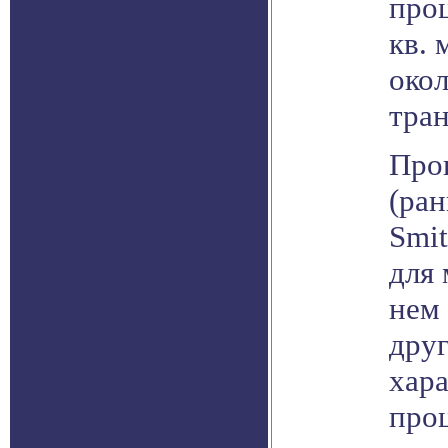
проц
кв. 
око
тран
Про
(ра
Smit
для 
нем 
дру
хара
проц