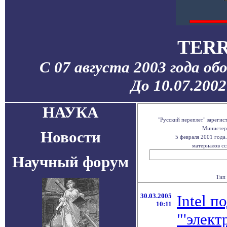
TERR
С 07 августа 2003 года об
До 10.07.200
НАУКА
"Русский переплет" зареги
Министерс
Новости
5 февраля 2001 года
материалов сс
Научный форум
Тип 
30.03.2005
Intel 
10:11
"'элек