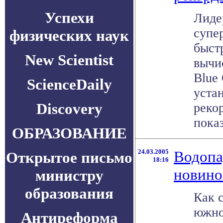
Успехи
Лиде
супе
физических наук
быст
New Scientist
вычи
Blue
ScienceDaily
уста
Discovery
рекор
показ
ОБРАЗОВАНИЕ
24.03.2005
Водопа
Открытое письмо
18:16
новино
министру
образования
Как 
южно
Антиреформа