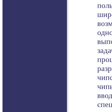
поль
шир
воз
одн
вып
зада
проц
раз
чип
чип
ввод
спе