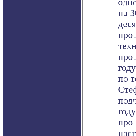
одн
на 
дес
про
тех
проц
году
по т
Сте
подч
год
про
нас