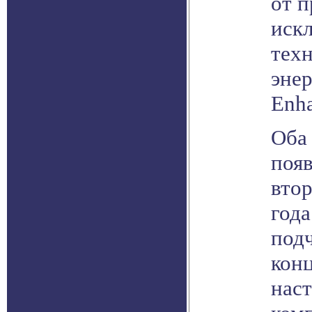
от п
иск
тех
эне
Enha
Оба
появ
втор
год
подч
конц
нас