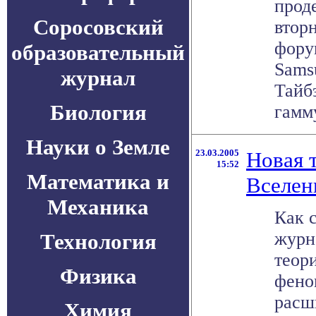
прод
Соросовский
вторн
фору
образовательный
Sams
журнал
Тайб
Биология
гамму
Науки о Земле
23.03.2005
Новая 
15:52
Математика и
Вселен
Механика
Как 
журна
Технология
теор
Физика
фено
расш
Химия