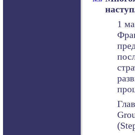
14:39
наступ
1 ма
Фра
пре
пос
стр
раз
про
Глав
Gro
(Ste