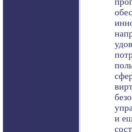
про
обес
инн
нап
удо
пот
поль
сфер
вирт
безо
упра
и ещ
сост