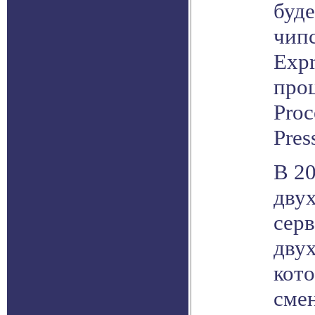
буде
чипс
Expr
про
Proc
Press
В 20
дву
серв
дву
кот
сме