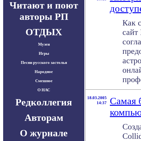
Читают и поют
доступ
авторы РП
Как 
ОТДЫХ
сайт
согл
Музеи
пред
Игры
астр
Песни русского застолья
онла
Народное
проф
Смешное
О НАС
18.03.2005
Самая 
Редколлегия
14:37
компью
Авторам
Созд
О журнале
Colli