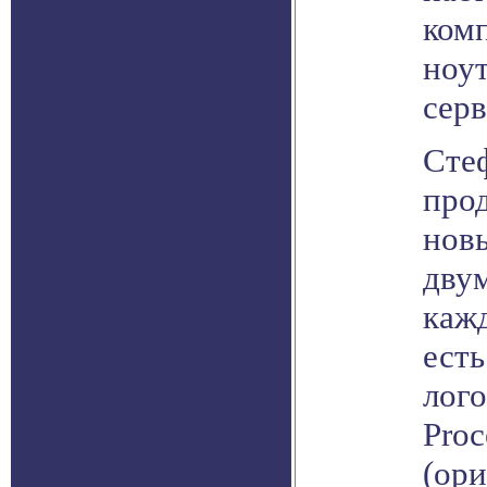
ком
ноу
серв
Сте
про
нов
двум
кажд
ест
лого
Proc
(ор