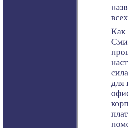
наз
всех
Как
Сми
про
нас
сила
для
офи
кор
пла
пом