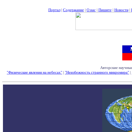
Портал
|
Содержание
|
О нас
|
Пишите
|
Новости
|
Авторские научные
"Физические явления на небесах"
|
"Неизбежность странного микромира"
|
Семинары - Конфе