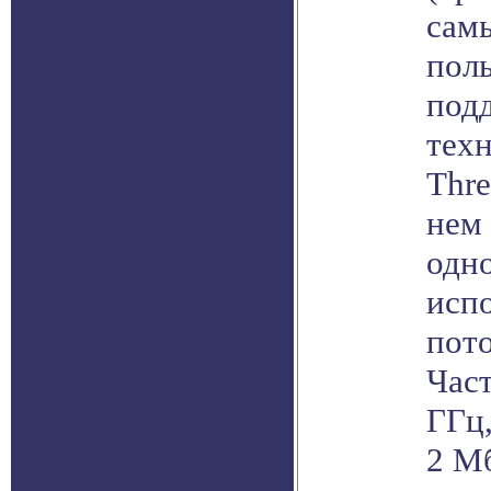
сам
поль
под
тех
Thre
нем
одн
исп
пот
Част
ГГц,
2 Мб