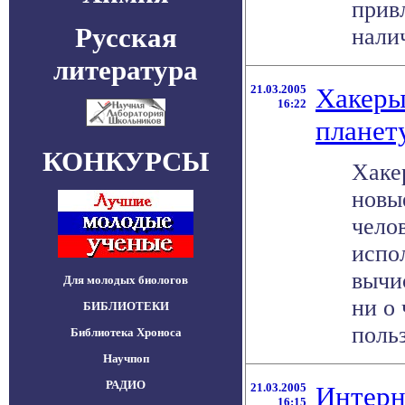
прив
Русская
налич
литература
21.03.2005
Хакеры
16:22
планет
КОНКУРСЫ
Хаке
новы
чело
испол
вычи
Для молодых биологов
ни о
БИБЛИОТЕКИ
польз
Библиотека Хроноса
Научпоп
РАДИО
21.03.2005
Интерн
16:15