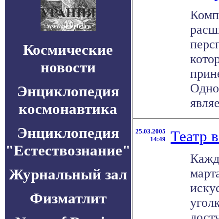
Комп
расш
перс
Космические
кото
новости
прин
Одно
Энциклопедия
являе
космонавтика
Энциклопедия
25.03.2005
Театр 
14:49
"Естествознание"
Кажд
Журнальный зал
март
иску
Физматлит
угол
досту