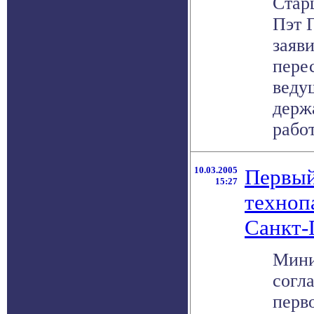
Стар
Пэт Г
заяв
пере
веду
держ
работ
10.03.2005
Первый
15:27
техноп
Санкт-
Мини
согл
перв