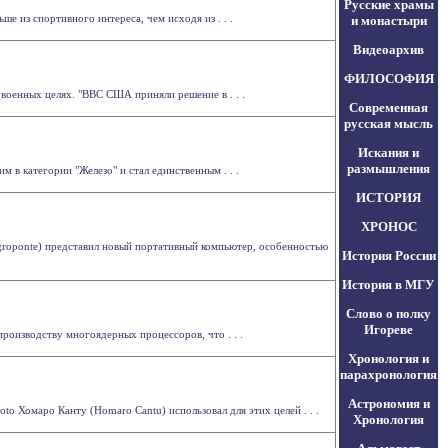
Русские храмы
 из спортивного интереса, чем исходя из . . .
и монастыри
Видеоархив
ФИЛОСОФИЯ
оенных целях. "ВВС США приняли решение в . . .
Современная
русская мысль
Искания и
размышления
м в категории "Железо" и стал единственным . . .
ИСТОРИЯ
ХРОНОС
Negroponte) представил новый портативный компьютер, особенностью
История России
История в МГУ
Слово о полку
Игореве
роизводству многоядерных процессоров, что . . .
Хронология и
парахронология
Астрономия и
o Хомаро Канту (Homaro Cantu) использовал для этих целей . . .
Хронология