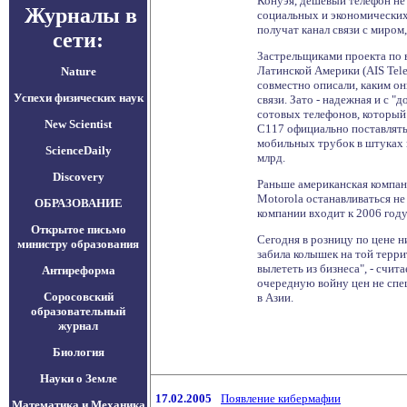
Конуэя, дешевый телефон не
Журналы в
социальных и экономических
получат канал связи с миром
сети:
Застрельщиками проекта по 
Латинской Америки (AIS Telec
Nature
совместно описали, каким о
Успехи физических наук
связи. Зато - надежная и с 
сотовых телефонов, который 
New Scientist
C117 официально поставлятьс
мобильных трубок в штуках 
ScienceDaily
млрд.
Discovery
Раньше американская компани
Motorola останавливаться не
ОБРАЗОВАНИЕ
компании входит к 2006 год
Открытое письмо
Сегодня в розницу по цене 
министру образования
забила колышек на той терри
вылететь из бизнеса", - счи
Антиреформа
очередную войну цен не спеш
Соросовский
в Азии.
образовательный
журнал
Биология
Науки о Земле
17.02.2005
Появление кибермафии
Математика и Механика