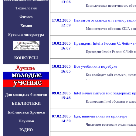
13:06
Компьютерная преступность обрет
Технология
Физика
17.02.2005
Пентагон отказался от телепортаци
12:59
Химия
Министерство обороны США решил
Русская литература
10.02.2005
Президент Intel в России С. Чейз - 
16:07
Президент Intel в России С.Чейз 
КОНКУРСЫ
10.02.2005
Все учебники в ноутбуке
16:05
Как сообщает сайт cnews.ru, исс
. . .
09.02.2005
Intel начал выпуск многоядерных п
Для молодых биологов
15:46
Корпорация Intel объявила о зав
БИБЛИОТЕКИ
Библиотека Хроноса
07.02.2005
Еда, напечатанная на принтере
Научпоп
14:59
Чикагском ресторане стали подава
РАДИО