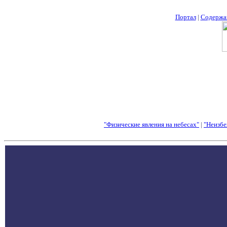
Портал
|
Содержа
"Физические явления на небесах"
|
"Неизбе