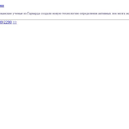
ями
иканские ученые из Гарварда создали новую технологию определения активных зон мозга живо
89
|
2290
>>