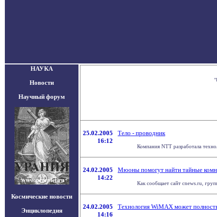
НАУКА
"
Новости
Научный форум
25.02.2005
Тело - проводник
16:12
Компания NTT разработала техноло
24.02.2005
Мюоны помогут найти тайные ком
14:22
Как сообщает сайт cnews.ru, гру
Космические новости
24.02.2005
Технология WiMAX может полност
Энциклопедия
14:16