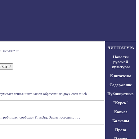
ЛИТЕРАТУРА
л. #77-4362 от
Новости
русской
культуры
К читателю
Содержание
Публицистика
вает теплый цвет, tacton образован из двух слов touch . . .
"Курск"
Кавказ
гробницах, сообщает PhysOrg. Земля постоянно . . .
Балканы
Проза
Поэзия