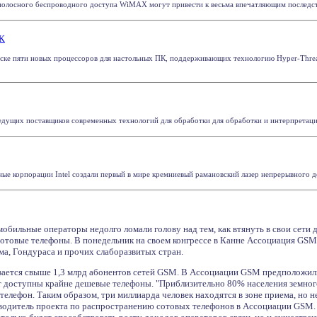
олосного беспроводного доступа WiMAX могут привести к весьма впечатляющим последстви
ПК
уске пяти новых процессоров для настольных ПК, поддерживающих технологию Hyper-Threa
дущих поставщиков современных технологий для обработки для обработки и интерпретации 
ые корпорации Intel создали первый в мире кремниевый рамановский лазер непрерывного дей
 мобильные операторы недолго ломали голову над тем, как втянуть в свои сети
сотовые телефоны. В понедельник на своем конгрессе в Канне Ассоциация GSM 
а, Гондураса и прочих слаборазвитых стран.
вается свыше 1,3 млрд абонентов сетей GSM. В Ассоциации GSM предположили,
т доступны крайне дешевые телефоны. "Приблизительно 80% населения земного
телефон. Таким образом, три миллиарда человек находятся в зоне приема, но не
водитель проекта по распространению сотовых телефонов в Ассоциации GSM.