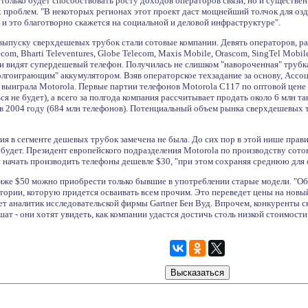
 только будет способствовать росту доходов операторов связи, но и существ
 проблем. "В некоторых регионах этот проект даст мощнейший толчок для озд
, и это благотворно скажется на социальной и деловой инфраструктуре".
выпуску сверхдешевых трубок стали сотовые компании. Девять операторов, р
om, Bharti Televentures, Globe Telecom, Maxis Mobile, Orascom, SingTel Mobile
ни видят супердешевый телефон. Получилась не слишком "навороченная" труб
"долгоиграющим" аккумулятором. Взяв операторское техзадание за основу, Асс
выиграла Motorola. Первые партии телефонов Motorola C117 по оптовой цене 
я не будет), а всего за полгода компания рассчитывает продать около 6 млн т
в 2004 году (684 млн телефонов). Потенциальный объем рынка сверхдешевых т
я в сегменте дешевых трубок замечена не была. До сих пор в этой нише правил
 будет. Президент европейского подразделения Motorola по производству сотов
у начать производить телефоны дешевле $30, "при этом сохраняя среднюю для 
ниже $50 можно приобрести только бывшие в употреблении старые модели. "О
тории, которую придется осваивать всем прочим. Это переведет цены на новый
тает аналитик исследовательской фирмы Gartner Бен Вуд. Впрочем, конкуренты с
ат - они хотят увидеть, как компании удастся достичь столь низкой стоимос