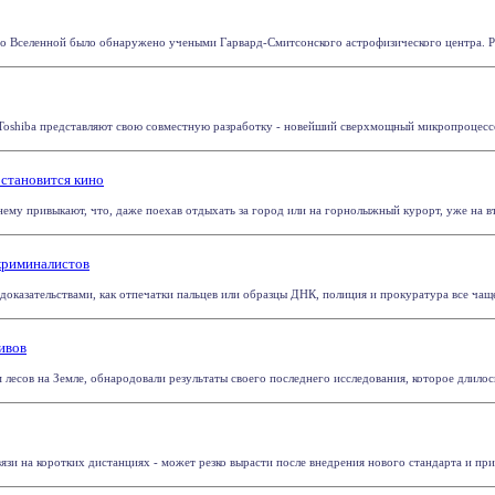
о Вселенной было обнаружено учеными Гарвард-Смитсонского астрофизического центра. Ра
oshiba представляют свою совместную разработку - новейший сверхмощный микропроцессор Ce
 становится кино
нему привыкают, что, даже поехав отдыхать за город или на горнолыжный курорт, уже на вт
криминалистов
оказательствами, как отпечатки пальцев или образцы ДНК, полиция и прокуратура все чаще 
ивов
есов на Земле, обнародовали результаты своего последнего исследования, которое длилось 
язи на коротких дистанциях - может резко вырасти после внедрения нового стандарта и прим