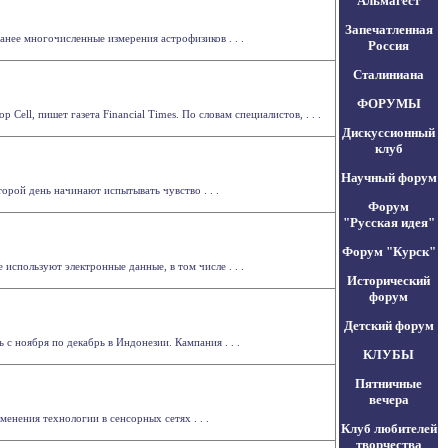
Альмагест
Запечатленная
нее многочисленные измерения астрофизиков . . .
Россия
Сталиниана
ФОРУМЫ
ll, пишет газета Financial Times. По словам специалистов, . . .
Дискуссионный
клуб
Научный форум
орой день начинают испытывать чувство . . .
Форум
"Русская идея"
Форум "Курск"
используют электронные данные, в том числе . . .
Исторический
форум
Детский форум
с ноября по декабрь в Индонезии. Кампания . . .
КЛУБЫ
Пятничные
вечера
енения технологии в сенсорных сетях . . .
Клуб любителей
творчества