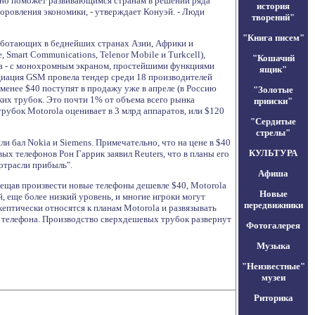
енно поможет развивающимся странам в решении ряда
история
оровления экономики, - утверждает Конуэй. - Люди
творений"
"Книга писем"
аботающих в беднейших странах Азии, Африки и
, Smart Communications, Telenor Mobile и Turkcell),
"Кошачий
ка - с монохромным экраном, простейшими функциями
ящик"
оциация GSM провела тендер среди 18 производителей
менее $40 поступят в продажу уже в апреле (в Россию
"Золотые
аких трубок. Это почти 1% от объема всего рынка
прииски"
рубок Motorola оценивает в 3 млрд аппаратов, или $120
"Сердитые
стрелы"
и бал Nokia и Siemens. Примечательно, что на цене в $40
КУЛЬТУРА
ых телефонов Рон Гаррик заявил Reuters, что в планы его
отрасли прибыль".
Афиша
бещав произвести новые телефоны дешевле $40, Motorola
Новые
, еще более низкий уровень, и многие игроки могут
передвижники
кептически относятся к планам Motorola и развязывать
ти телефона. Производство сверхдешевых трубок развернут
Фотогалерея
Музыка
"Неизвестные"
музеи
Риторика