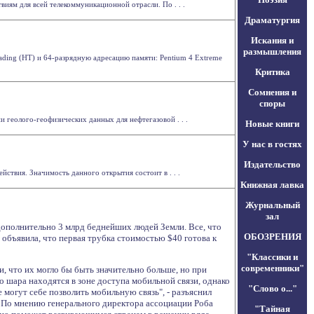
ям для всей телекоммуникационной отрасли. По . . .
Драматургия
Искания и
размышления
ding (HT) и 64-разрядную адресацию памяти: Pentium 4 Extreme
Критика
Сомнения и
споры
геолого-геофизических данных для нефтегазовой . . .
Новые книги
У нас в гостях
Издательство
ствия. Значимость данного открытия состоит в . . .
Книжная лавка
Журнальный
зал
 дополнительно 3 млрд беднейших людей Земли. Все, что
ОБОЗРЕНИЯ
объявила, что первая трубка стоимостью $40 готова к
"Классики и
современники"
 что их могло бы быть значительно больше, но при
 шара находятся в зоне доступа мобильной связи, однако
"Слово о..."
 могут себе позволить мобильную связь", - разъяснил
 По мнению генерального директора ассоциации Роба
"Тайная