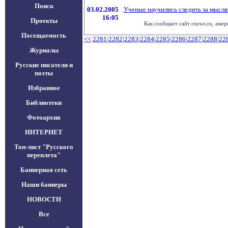
Поиск
03.02.2005
Ученые научились следить за мысл
16:05
Проекты
Как сообщает сайт cnews.ru, амер
Посещаемость
<<
2281
|
2282
|
2283
|
2284
|
2285
|
2286
|
2287
|
2288
|
22
Журналы
Русские писатели и
поэты
Избранное
Библиотеки
Фотоархив
ИНТЕРНЕТ
Топ-лист "Русского
переплета"
Баннерная сеть
Наши баннеры
НОВОСТИ
Все