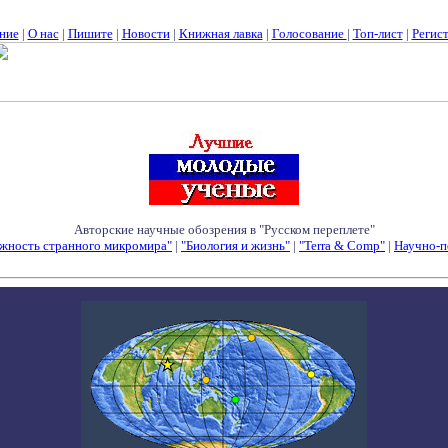
ние
|
О нас
|
Пишите
|
Новости
|
Книжная лавка
|
Голосование
|
Топ-лист
|
Регис
Авторские научные обозрения в "Русском переплете"
жность странного микромира"
|
"Биология и жизнь"
|
"Terra & Comp"
|
Научно-п
Семинары - Конференции - Симпозиумы - Конкурсы