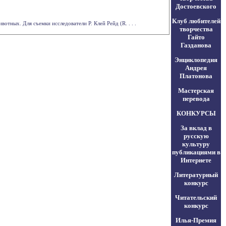
Достоевского
Клуб любителей
тных. Для съемки исследователи Р. Клей Рейд (R. . . .
творчества
Гайто
Газданова
Энциклопедия
Андрея
Платонова
Мастерская
перевода
КОНКУРСЫ
За вклад в
русскую
культуру
публикациями в
Интернете
Литературный
конкурс
Читательский
конкурс
Илья-Премия