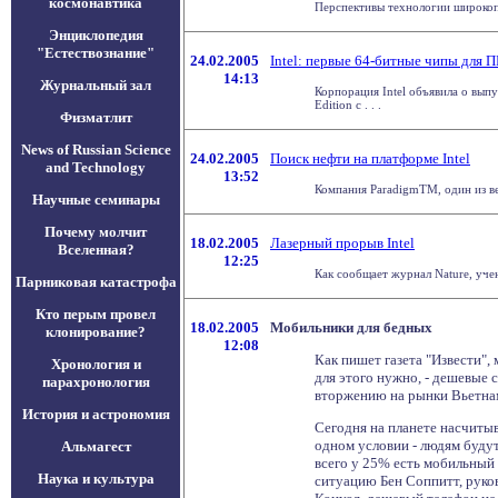
космонавтика
Перспективы технологии широкоп
Энциклопедия
"Естествознание"
24.02.2005
Intel: первые 64-битные чипы для 
14:13
Журнальный зал
Корпорация Intel объявила о вып
Edition с . . .
Физматлит
News of Russian Science
24.02.2005
Поиск нефти на платформе Intel
and Technology
13:52
Компания ParadigmTM, один из ве
Научные семинары
Почему молчит
18.02.2005
Лазерный прорыв Intel
Вселенная?
12:25
Как сообщает журнал Nature, учен
Парниковая катастрофа
Кто перым провел
18.02.2005
Мобильники для бедных
клонирование?
12:08
Как пишет газета "Извести",
Хронология и
для этого нужно, - дешевые 
парахронология
вторжению на рынки Вьетнам
История и астрономия
Сегодня на планете насчиты
одном условии - людям буду
Альмагест
всего у 25% есть мобильный 
Наука и культура
ситуацию Бен Соппитт, руко