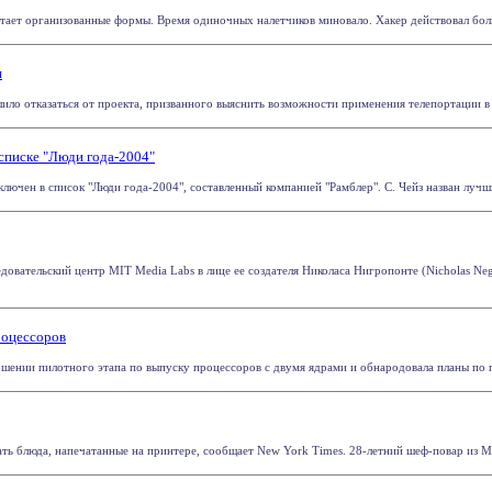
ает организованные формы. Время одиночных налетчиков миновало. Хакер действовал больше
и
о отказаться от проекта, призванного выяснить возможности применения телепортации в в
в списке "Люди года-2004"
включен в список "Люди года-2004", составленный компанией "Рамблер". С. Чейз назван лучши
ледовательский центр MIT Media Labs в лице ее создателя Николаса Нигропонте (Nicholas 
роцессоров
ершении пилотного этапа по выпуску процессоров с двумя ядрами и обнародовала планы по п
ть блюда, напечатанные на принтере, сообщает New York Times. 28-летний шеф-повар из Mot