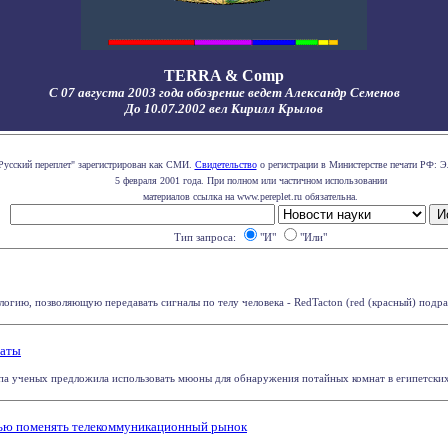
TERRA & Comp
С 07 августа 2003 года обозрение ведет Александр Семенов
До 10.07.2002 вел Кирилл Крылов
Русский переплет" зарегистрирован как СМИ.
Свидетельство
о регистрации в Министерстве печати РФ: Э
5 февраля 2001 года. При полном или частичном использовании
материалов ссылка на www.pereplet.ru обязательна.
Тип запроса:
"И"
"Или"
гию, позволяющую передавать сигналы по телу человека - RedTacton (red (красный) подразуме
наты
ппа ученых предложила использовать мюоны для обнаружения потайных комнат в египетских 
ью поменять телекоммуникационный рынок