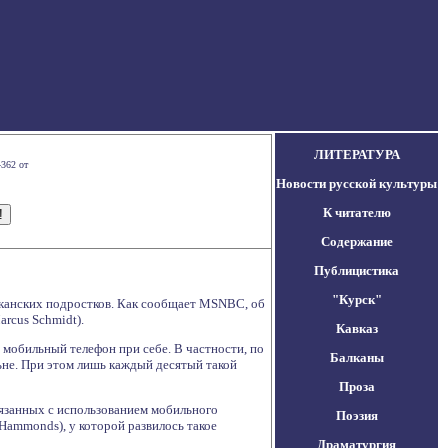
ЛИТЕРАТУРА
4362 от
Новости русской культуры
К читателю
Содержание
Публицистика
"Курск"
канских подростков. Как сообщает MSNBC, об
arcus Schmidt).
Кавказ
 мобильный телефон при себе. В частности, по
Балканы
ьне. При этом лишь каждый десятый такой
Проза
вязанных с использованием мобильного
Поэзия
 Hammonds), у которой развилось такое
Драматургия