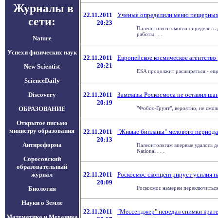
Журналы в
22.11.2011
Ученые определили меню пещерных
сети:
20:23
Палеонтологи смогли определить д
работы . . .
Nature
Успехи физических наук
22.11.2011
Европейское космическое агентство 
20:21
New Scientist
ESA продолжит расширяться - еще 
ScienceDaily
Discovery
22.11.2011
Замглавы Роскосмоса не оставил ша
20:19
ОБРАЗОВАНИЕ
"Фобос-Грунт", вероятно, не смож
Открытое письмо
министру образования
22.11.2011
"Живые бипланы" мелового периода
20:13
Антиреформа
Палеонтологам впервые удалось до
National . . .
Соросовский
образовательный
журнал
22.11.2011
Роскосмос сконцентрирует усилия н
20:09
Биология
Роскосмос намерен переключиться 
Науки о Земле
22.11.2011
"Мессенджер" передал снимки крат
Математика и Механика