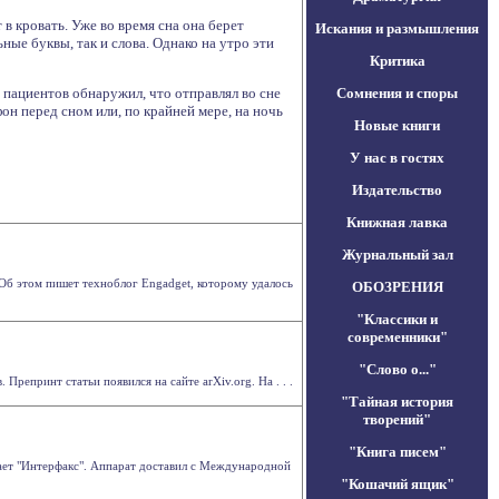
 в кровать. Уже во время сна она берет
Искания и размышления
ные буквы, так и слова. Однако на утро эти
Критика
пациентов обнаружил, что отправлял во сне
Сомнения и споры
н перед сном или, по крайней мере, на ночь
Новые книги
У нас в гостях
Издательство
Книжная лавка
Журнальный зал
 Об этом пишет техноблог Engadget, которому удалось
ОБОЗРЕНИЯ
"Классики и
современники"
"Слово о..."
епринт статьи появился на сайте arXiv.org. На . . .
"Тайная история
творений"
"Книга писем"
ает "Интерфакс". Аппарат доставил с Международной
"Кошачий ящик"