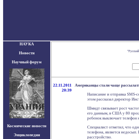
НАУКА
"Русский
Новости
Научный форум
22.11.2011
Американцы стали чаще рассылать
20:39
Написание и отправка SMS-с
этом рассказал директор Инс
Шмидт связывает рост частот
его данным, в США у 80 про
ребенок выключает телефон н
Космические новости
Специалист отметил, что одн
телефона, является недосып.
Энциклопедия
расстройство.