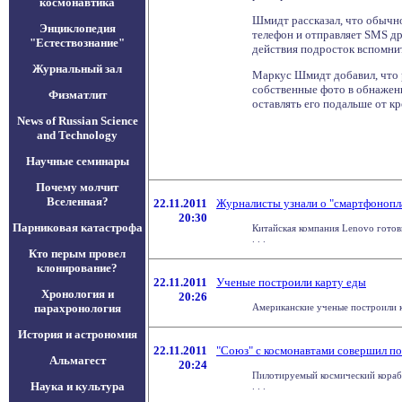
космонавтика
Шмидт рассказал, что обычно 
Энциклопедия
телефон и отправляет SMS др
"Естествознание"
действия подросток вспомнит
Журнальный зал
Маркус Шмидт добавил, что 
собственные фото в обнаженн
Физматлит
оставлять его подальше от кр
News of Russian Science
and Technology
Научные семинары
Почему молчит
Вселенная?
22.11.2011
Журналисты узнали о "смартфонопл
20:30
Парниковая катастрофа
Китайская компания Lenovo готов
. . .
Кто перым провел
клонирование?
22.11.2011
Ученые построили карту еды
Хронология и
20:26
парахронология
Американские ученые построили к
История и астрономия
22.11.2011
"Союз" с космонавтами совершил п
Альмагест
20:24
Пилотируемый космический кораб
Наука и культура
. . .