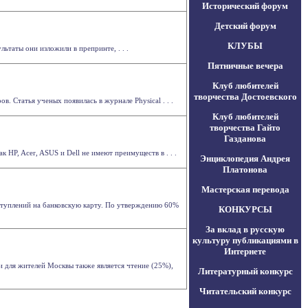
Исторический форум
Детский форум
КЛУБЫ
таты они изложили в препринте, . . .
Пятничные вечера
Клуб любителей
творчества Достоевского
 Статья ученых появилась в журнале Physical . . .
Клуб любителей
творчества Гайто
Газданова
 HP, Acer, ASUS и Dell не имеют преимуществ в . . .
Энциклопедия Андрея
Платонова
Мастерская перевода
оступлений на банковскую карту. По утверждению 60%
КОНКУРСЫ
За вклад в русскую
культуру публикациями в
Интернете
ля жителей Москвы также является чтение (25%),
Литературный конкурс
Читательский конкурс