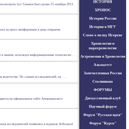
ИСТОРИЯ
осмотреть тут. Снимок был сделан 25 октября 2011 .
ХРОНОС
История России
История в МГУ
on) на пресс-конференции в день открытия
Слово о полку Игореве
Хронология и
парахронология
и знания, используя информационные технологии . . .
Астрономия и Хронология
Альмагест
Запечатленная Россия
оличестве. По словам исследователей, их . . .
Сталиниана
ФОРУМЫ
Дискуссионный клуб
щается на официальном сайте Американского
Научный форум
Форум "Русская идея"
Форум "Курск"
тья исследователей появилась в журнале Arthropod