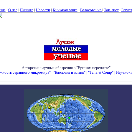
ние
|
О нас
|
Пишите
|
Новости
|
Книжная лавка
|
Голосование
|
Топ-лист
|
Регис
Авторские научные обозрения в "Русском переплете"
жность странного микромира"
|
"Биология и жизнь"
|
"Terra & Comp"
|
Научно-п
Семинары - Конференции - Симпозиумы - Конкурсы