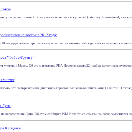
 львов
иету пещерных львов. Статья ученых появилась в журнале Quaternary International, а ее к
расширится на восток в 2012 году
10 государств были приглашены в качестве постоянных наблюдателей на заседания агентства
нсов "Фобос-Грунту"
ет улететь к Марсу. Об этом агентству РИА Новости заявил 22 ноября заместитель руководи
 ели птиц
казать, что четырехкрылые динозавры (прозванные "живыми бипланами") ели птиц. Статья у
а Луне
на исследования Луны. Об этом сообщает РИА Новости со ссылкой на слова заместителя глав
ера Калидасы