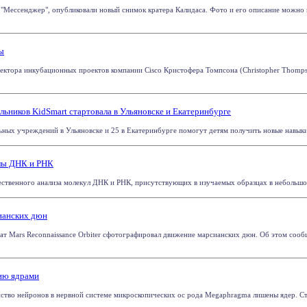
"Мессенджер", опубликовали новый снимок кратера Калидаса. Фото и его описание можно п
ны
ектора инкубационных проектов компании Cisco Кристофера Томпсона (Сhristopher Thomps
ьников KidSmart стартовала в Ульяновске и Екатеринбурге
ьных учреждений в Ульяновске и 25 в Екатеринбурге помогут детям получить новые навыки 
улы ДНК и РНК
ственного анализа молекул ДНК и РНК, присутствующих в изучаемых образцах в небольшом к
ианских дюн
т Mars Reconnaissance Orbiter сфотографировал движение марсианских дюн. Об этом сооб
ию ядрами
тво нейронов в нервной системе микроскопических ос рода Megaphragma лишены ядер. Ста