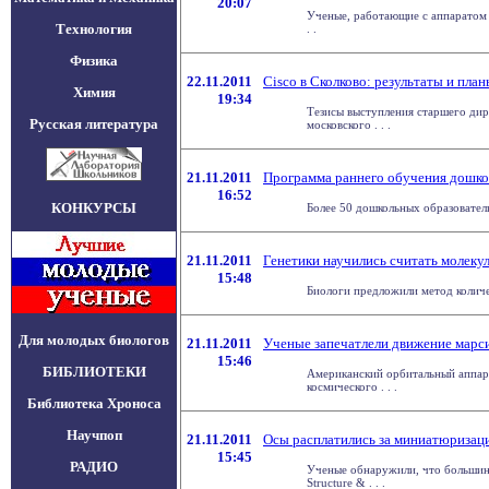
20:07
Ученые, работающие с аппаратом 
Технология
. .
Физика
22.11.2011
Cisco в Сколково: результаты и пла
Химия
19:34
Тезисы выступления старшего дир
Русская литература
московского . . .
21.11.2011
Программа раннего обучения дошкол
16:52
КОНКУРСЫ
Более 50 дошкольных образовател
21.11.2011
Генетики научились считать молек
15:48
Биологи предложили метод количе
Для молодых биологов
21.11.2011
Ученые запечатлели движение марс
15:46
БИБЛИОТЕКИ
Американский орбитальный аппара
космического . . .
Библиотека Хроноса
Научпоп
21.11.2011
Осы расплатились за миниатюризац
15:45
РАДИО
Ученые обнаружили, что большинс
Structure & . . .