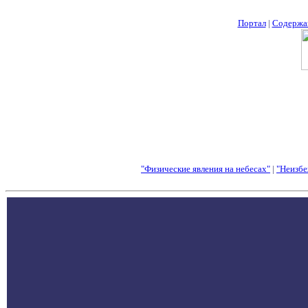
Портал
|
Содержа
"Физические явления на небесах"
|
"Неизбе