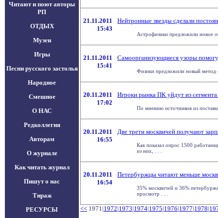
Читают и поют авторы
РП
21.11.2011
Нейтронные звезды сделали постоя
ОТДЫХ
15:43
Астрофизики предложили новое объ
Музеи
Игры
21.11.2011
Самоорганизующиеся узоры помогу
15:41
Песни русского застолья
Физики предложили новый метод с
Народное
20.11.2011
Игроки рынка ПК уйдут из сегмента
Смешное
17:02
По мнению источников из поставщи
О НАС
Редколлегия
20.11.2011
Две трети москвичей получают зарп
Авторам
16:55
Как показал опрос 1500 работающ
из них, . . .
О журнале
Как читать журнал
20.11.2011
Петербуржцы читают меньше моск
Пишут о нас
16:54
35% москвичей и 36% петербуржц
просмотр . . .
Тираж
<<
1971|
1972
|
1973
|
1974
|
1975
|
1976
|
1977
|
1978
|
19
РЕСУРСЫ