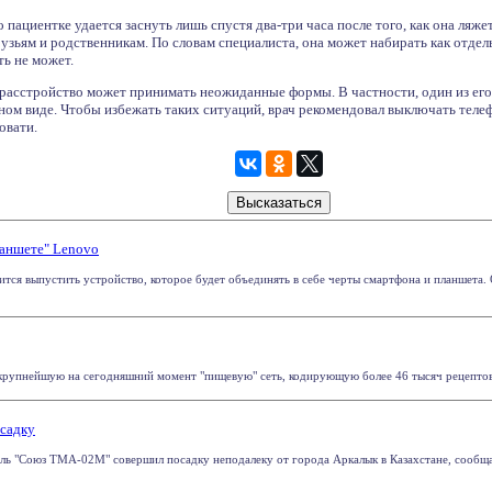
пациентке удается заснуть лишь спустя два-три часа после того, как она ляжет
узьям и родственникам. По словам специалиста, она может набирать как отдель
ь не может.
расстройство может принимать неожиданные формы. В частности, один из его 
ом виде. Чтобы избежать таких ситуаций, врач рекомендовал выключать телефо
овати.
аншете" Lenovo
ится выпустить устройство, которое будет объединять в себе черты смартфона и планшета.
рупнейшую на сегодняшний момент "пищевую" сеть, кодирующую более 46 тысяч рецептов. Пр
осадку
ль "Союз ТМА-02М" совершил посадку неподалеку от города Аркалык в Казахстане, сообщ