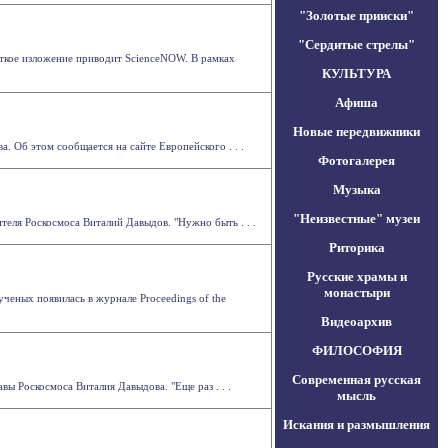
"Золотые прииски"
"Сердитые стрелы"
раткое изложение приводит ScienceNOW. В рамках
КУЛЬТУРА
Афиша
Новые передвижники
. Об этом сообщается на сайте Европейского . . .
Фотогалерея
Музыка
"Неизвестные" музеи
теля Роскосмоса Виталий Давыдов. "Нужно быть . . .
Риторика
Русские храмы и
монастыри
ченых появилась в журнале Proceedings of the
Видеоархив
ФИЛОСОФИЯ
Современная русская
ы Роскосмоса Виталия Давыдова. "Еще раз . . .
мысль
Искания и размышления