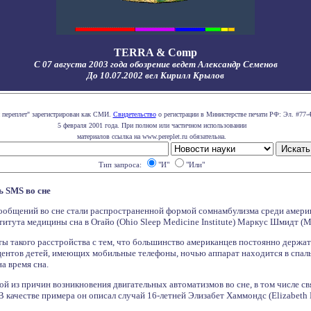
TERRA & Comp
С 07 августа 2003 года обозрение ведет Александр Семенов
До 10.07.2002 вел Кирилл Крылов
 переплет" зарегистрирован как СМИ.
Свидетельство
о регистрации в Министерстве печати РФ: Эл. #77-
5 февраля 2001 года. При полном или частичном использовании
материалов ссылка на www.pereplet.ru обязательна.
Тип запроса:
"И"
"Или"
 SMS во сне
ообщений во сне стали распространенной формой сомнамбулизма среди амери
титута медицины сна в Огайо (Ohio Sleep Medicine Institute) Маркус Шмидт (M
ы такого расстройства с тем, что большинство американцев постоянно держат
центов детей, имеющих мобильные телефоны, ночью аппарат находится в спал
а время сна.
ой из причин возникновения двигательных автоматизмов во сне, в том числе с
 В качестве примера он описал случай 16-летней Элизабет Хаммондс (Elizabeth