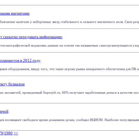
нными магнитами
яснение наличию у нейтронных звезд стабильного и сильного магнитного поля. Свои резуль
т скрытно передавать информацию
теганографической кодировки данных на основе так называемых самоорганизующихся узоров.
 планшетов в 2012 году
ков оборудования, ввиду того, что такие игроки рынка аппаратного обеспечения для ПК как
лату безналом
их москвичей, проведенный Superjob.ru, 66% получают заработанные деньги в качестве п
вичей
ев посвящают свободное время домашним делам, сообщил ВЦИОМ. Наиболее популярными д
79
|
1980
>>