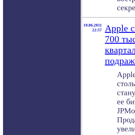
секре
19.06.2011
Apple 
22:57
700 ты
квартал
подраж
Appl
столь
стан
ее би
JPMo
Прод
увели