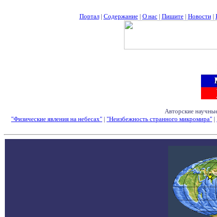
Портал
|
Содержание
|
О нас
|
Пишите
|
Новости
|
Авторские научные
"Физические явления на небесах"
|
"Неизбежность странного микромира"
|
Семинары - Конфе