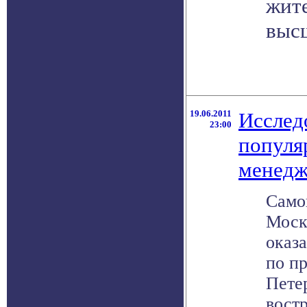
жите
выс
19.06.2011
Исслед
23:00
популя
менедж
Само
Моск
оказ
по п
Пете
вост