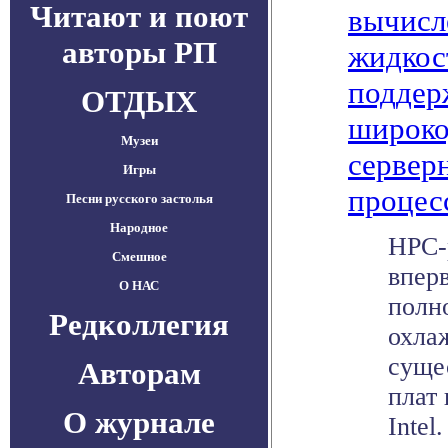
Читают и поют
вычисл
авторы РП
жидкос
поддер
ОТДЫХ
широко
Музеи
серверн
Игры
процесс
Песни русского застолья
Народное
HPC-
Смешное
впер
О НАС
полн
Редколлегия
охла
суще
Авторам
плат 
О журнале
Intel.