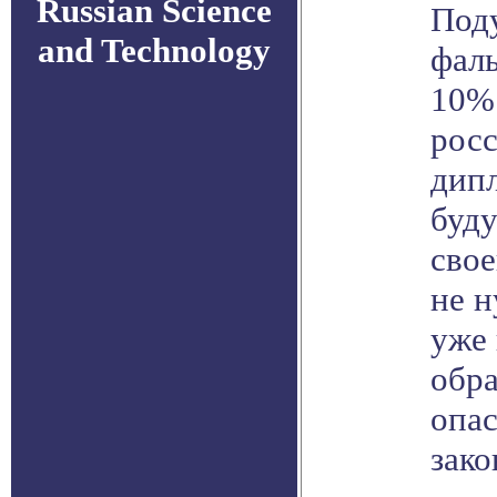
Russian Science
Под
and Technology
фал
10%
рос
дипл
буд
свое
не 
уже
обра
опа
зако