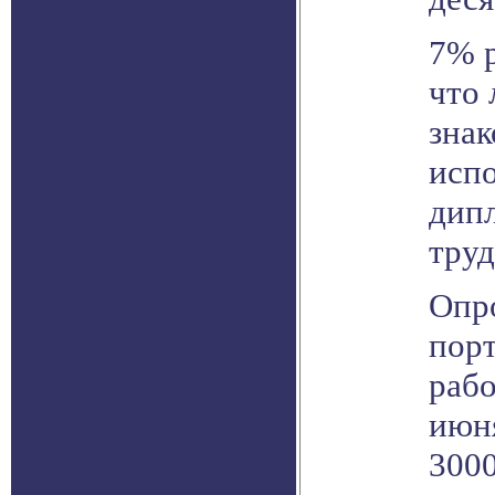
7% р
что 
знак
исп
дип
труд
Опр
пор
рабо
июня
300