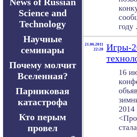
News of Russian
конк
Science and
сооб
Technology
году .
Научные
21.06.2011
Игры-2
семинары
22:28
технол
Почему молчит
16 и
Вселенная?
конф
Парниковая
объя
зимн
катастрофа
2014 
Кто перым
<Про
провел
стала