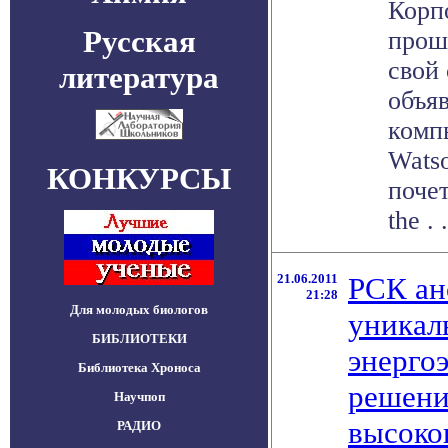
Корп
Русская
прош
свой
литература
объяв
комп
Wats
КОНКУРСЫ
почет
the . .
21.06.2011
РСК ан
21:28
Для молодых биологов
уникал
БИБЛИОТЕКИ
энерго
Библиотека Хроноса
решени
Научпоп
высоко
РАДИО