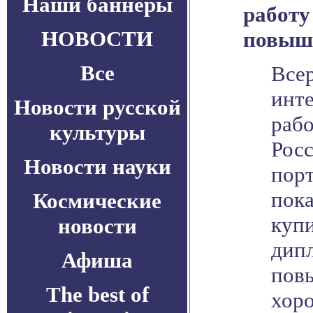
Наши баннеры
работу
НОВОСТИ
повыш
Все
Все
инт
Новости русской
раб
культуры
Рос
Новости науки
порт
пока
Космические
куп
новости
дип
Афиша
пов
The best of
хор