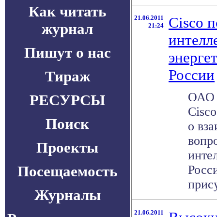
Как читать
21.06.2011
Cisco 
журнал
21:24
интелл
Пишут о нас
энерге
России
Тираж
ОАО 
РЕСУРСЫ
Cisc
Поиск
о вз
вопр
Проекты
инте
Посещаемость
Росс
прису
Журналы
21.06.2011