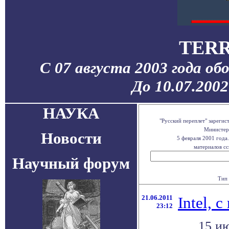
TERR
С 07 августа 2003 года об
До 10.07.200
НАУКА
"Русский переплет" зареги
Министерс
Новости
5 февраля 2001 года
материалов сс
Научный форум
Тип 
21.06.2011
Intel, 
23:12
15 и