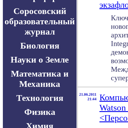
экзафл
Соросовский
Ключ
образовательный
новог
журнал
архит
Integ
Биология
демо
Науки о Земле
возм
Межд
Математика и
супер
Механика
21.06.2011
Компью
Технология
21:44
Watson
Физика
<Персо
Химия