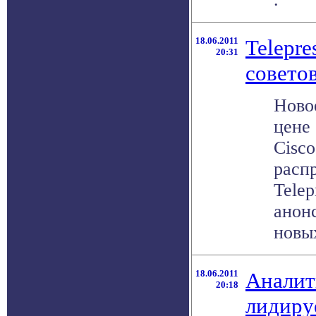
18.06.2011
Telepre
20:31
совето
Ново
цене
Cisc
расп
Telep
анон
новых
18.06.2011
Аналит
20:18
лидиру