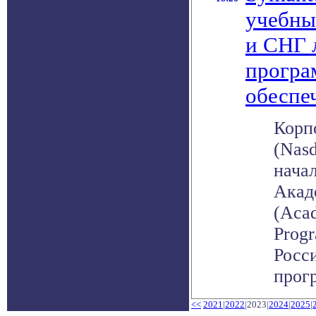
учебны
и СНГ 
прогр
обеспе
Корп
(Nas
нача
Акад
(Acad
Prog
Росс
прогр
<<
2021
|
2022
|2023|
2024
|
2025
|