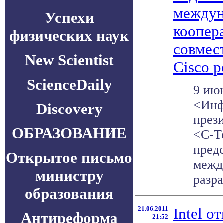
междун
Успехи
коопер
физических наук
совмес
New Scientist
Cisco 
ScienceDaily
9 ию
<Инф
Discovery
през
ОБРАЗОВАНИЕ
<С-Т
пред
Открытое письмо
межд
министру
разра
образования
21.06.2011
Intel о
Антиреформа
21:52