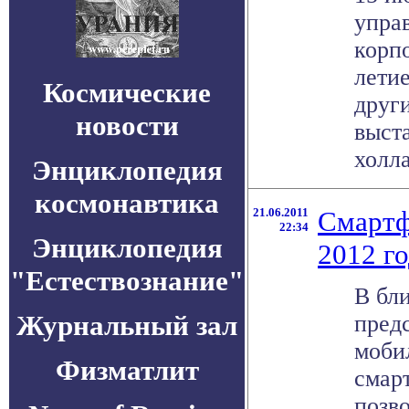
упра
корпо
летие
Космические
друг
новости
выста
холла
Энциклопедия
космонавтика
21.06.2011
Смартф
22:34
Энциклопедия
2012 г
"Естествознание"
В бл
Журнальный зал
пред
моби
Физматлит
смар
позво