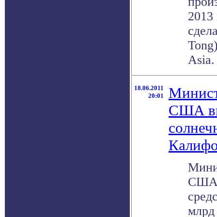
прои
2013 
сдел
Tong
Asia.
18.06.2011
Минист
20:01
США вы
солнеч
Калиф
Мини
США 
средс
млрд 