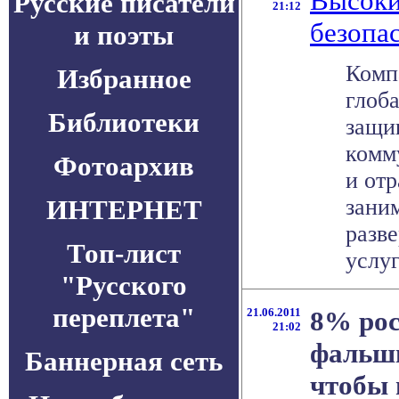
Высоки
Русские писатели
21:12
безопа
и поэты
Компа
Избранное
глоб
Библиотеки
защи
комму
Фотоархив
и отр
ИНТЕРНЕТ
зани
разв
Топ-лист
услуг
"Русского
переплета"
21.06.2011
8% рос
21:02
фальш
Баннерная сеть
чтобы