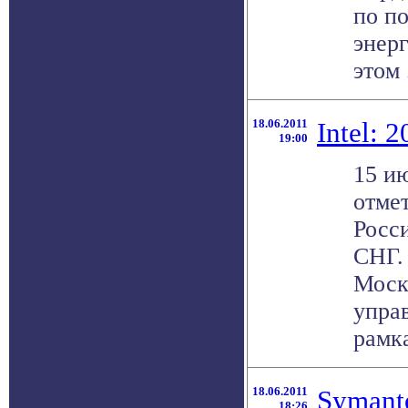
по п
энер
этом .
18.06.2011
Intel: 
19:00
15 ию
отмет
Росс
СНГ.
Моск
упра
рамка
18.06.2011
Symant
18:26