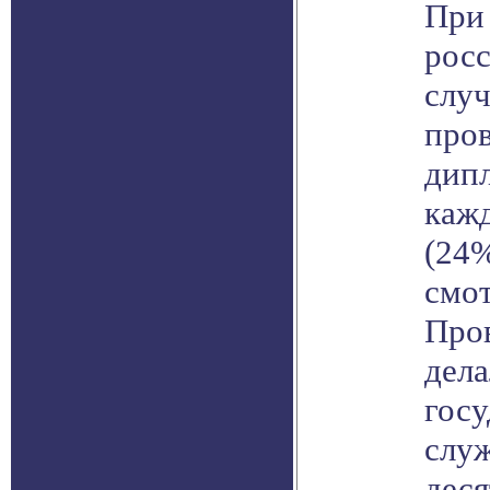
При 
рос
случ
про
дипл
кажд
(24%
смот
Про
дела
гос
слу
деся