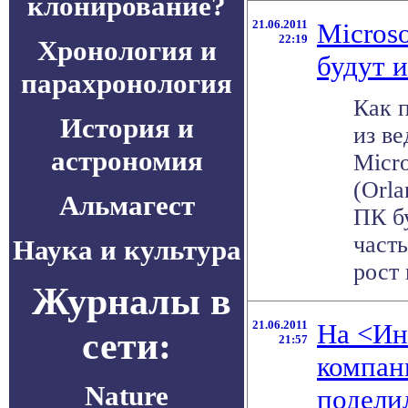
клонирование?
21.06.2011
Micros
22:19
Хронология и
будут 
парахронология
Как 
История и
из в
астрономия
Micr
(Orla
Альмагест
ПК б
част
Наука и культура
рост 
Журналы в
21.06.2011
На <Ин
сети:
21:57
компан
Nature
подели