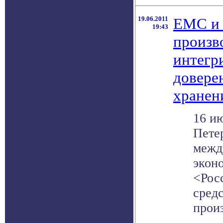
19.06.2011
EMC и 
19:43
произв
интегр
довере
хранен
16 и
Пете
межд
экон
<Рос
средс
произ
.