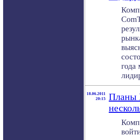
Комп
ComT
резу
рынк
выяс
состо
года
лидир
18.06.2011
Планы 
20:15
несколь
Комп
войт