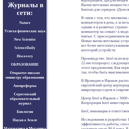
корпорацией, предлагающей 
Журналы в
Вычислительные мощности пре
Itanium для серверов. (Допол
сети:
В связи с тем, что миллионы
компьютеров в день, а за ве
Nature
однако и в развитых странах
Успехи физических наук
компьютер на семью> к модел
взятые. С присоединением м
New Scientist
Новые вычислительные устро
все более интеллектуальными
ScienceDaily
категорий устройств.
Discovery
Производство: Intel использ
22-нм техпроцесс следующего 
ОБРАЗОВАНИЕ
этого предложения. Как перв
так, чтобы быть максимальн
Открытое письмо
министру образования
В Ирландии и Израиле распо
европейский центр корпорац
Антиреформа
микропроцессоров в совреме
Соросовский
Центр Intel в Израиле с 300
образовательный
Копрорация Intel инвестиро
журнал
Intel, инновации и ответств
Биология
Исследования и разработки: 
Науки о Земле
эффективность работы, спосо
Математика и Механика
составила около $6,6 млрд. 