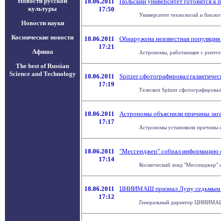
Новости русской
18.06.2011
Польский университет готовится к п
культуры
17:50
Университет технологий и биологи
Новости науки
Космические новости
18.06.2011
Обнаружена неизвестная популяция
17:21
Афиша
Астрономы, работающие с рентге
The best of Russian
Science and Technology
18.06.2011
Spitzer сфотографировал галактичес
17:19
Телескоп Spitzer сфотографирова
18.06.2011
Астрономы объяснили причины заг
17:17
Астрономы установили причины све
18.06.2011
"Мессенджер" собрал информацию 
17:14
Космический зонд "Мессенджер" с
18.06.2011
ЦНИИМАШ признал Луну седьмым 
17:12
Генеральный директор ЦНИИМАШ (