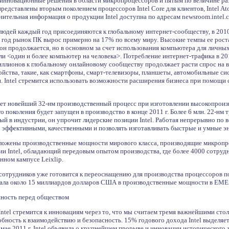
инновационные решения в области микропроцессоров и пятым по величине ра
дставлены вторым поколением процессоров Intel Core для клиентов, Intel Atom
нительная информация о продукции Intel доступна по адресам newsroom.intel.com
 людей каждый год присоединяются к глобальному интернет-сообществу, в 2010 
сь год рынок ПК вырос примерно на 17% по всему миру. Высокие темпы ее рос
 он продолжается, но в основном за счет использования компьютера для личны
и <один и более компьютер на человека>. Потребление интернет-трафика в 201
иллионов к глобальному онлайновому сообществу продолжает расти спрос на 
йства, такие, как смартфоны, смарт-телевизоры, планшеты, автомобильные си
. Intel стремится использовать возможности расширения бизнеса при помощи 
ует новейший 32-нм производственный процесс при изготовлении высокопроизв
поколения будет запущен в производство в конце 2011 г. Более 6 млн. 22-нм тр
ый в индустрии, он упрочит лидерские позиции Intel. Работая непрерывно по 
о эффективными, качественными и позволять изготавливать быстрые и умные э
ложены производственные мощности мирового класса, производящие микропроце
ии Intel, обладающий передовым опытом производства, где более 4000 сотру
нном кампусе Leixlip.
0 сотрудников уже готовится к переоснащению для производства процессоров 
вала около 15 миллиардов долларов США в производственные мощности в EMEA
енность перед обществом
Intel стремится к инновациям через то, что мы считаем тремя важнейшими ст
бность к взаимодействию и безопасность. 15% годового дохода Intel выделяется
В мае 2011 г. Intel объявила о крупнейшем прорыве и инновации исторического 