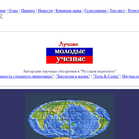
ние
|
О нас
|
Пишите
|
Новости
|
Книжная лавка
|
Голосование
|
Топ-лист
|
Регис
Авторские научные обозрения в "Русском переплете"
жность странного микромира"
|
"Биология и жизнь"
|
"Terra & Comp"
|
Научно-п
Семинары - Конференции - Симпозиумы - Конкурсы