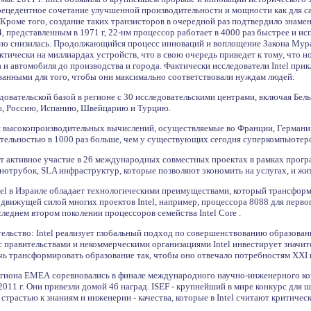
прецедентное сочетание улучшенной производительности и мощности как для с
Кроме того, создание таких транзисторов в очередной раз подтвердило знаме
, представленным в 1971 г, 22-нм процессор работает в 4000 раз быстрее и ис
ьно снизилась. Продолжающийся процесс инноваций и воплощение Закона Мур
тически на миллиардах устройств, что в свою очередь приведет к тому, что 
а и автомобиля до производства и города. Фактически исследователи Intel пр
ванными для того, чтобы они максимально соответствовали нуждам людей.
ледовательской базой в регионе с 30 исследовательскими центрами, включая Бе
, Россию, Испанию, Швейцарию и Турцию.
сти высокопроизводительных вычислений, осуществляемые во Франции, Германи
ительностью в 1000 раз больше, чем у существующих сегодня суперкомпьютер
т активное участие в 26 международных совместных проектах в рамках прог
отрубок, SLA инфраструктур, которые позволяют экономить на услугах, и жит
ntel в Израиле обладает технологическими преимуществами, который трансфо
вижущей силой многих проектов Intel, например, процессора 8088 для первого 
следнем втором поколении процессоров семейства Intel Core .
льство: Intel реализует глобальный подход по совершенствованию образовани
с правительствами и некоммерческими организациями Intel инвестирует значит
очь трансформировать образование так, чтобы оно отвечало потребностям XXI 
региона EMEА соревновались в финале международного научно-инженерного кон
011 г. Они привезли домой 46 наград. ISEF - крупнейший в мире конкурс для ш
страстью к знаниям и инженерии - качества, которые в Intel считают критиче