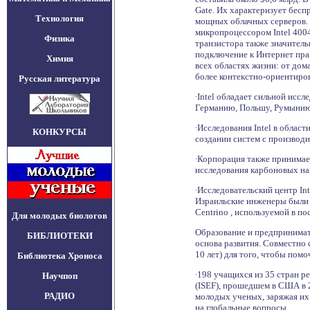
Gate. Их характеризует бес
Технология
мощных облачных серверов. 
микропроцессором Intel 4004
Физика
транзистора также значител
подключение к Интернет прак
Химия
всех областях жизни: от дом
более контекстно-ориентиро
Русская литература
∙Intel обладает сильной исс
Германию, Польшу, Румынию
∙Исследования Intel в обла
КОНКУРСЫ
создании систем с производ
∙Корпорация также принимае
исследования карбоновых нан
∙Исследовательский центр I
Израильские инженеры были д
Centrino , используемой в по
Для молодых биологов
Образование и предпринимате
БИБЛИОТЕКИ
основа развития. Совместно 
10 лет) для того, чтобы пом
Библиотека Хроноса
∙198 учащихся из 35 стран 
Научпоп
(ISEF), прошедшем в США в 2
РАДИО
молодых ученых, заряжая их 
на глобальные вопросы.