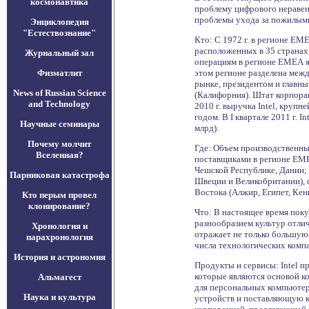
космонавтика
проблему цифрового неравенс
проблемы ухода за пожилыми
Энциклопедия
"Естествознание"
Кто: С 1972 г. в регионе EM
расположенных в 35 странах,
Журнальный зал
операциям в регионе ЕМЕА яв
Физматлит
этом регионе разделена меж
рынке, президентом и главны
News of Russian Science
(Калифорния). Штат корпорац
and Technology
2010 г. выручка Intel, кру
годом. В I квартале 2011 г.
Научные семинары
млрд).
Почему молчит
Где: Объем производственных
Вселенная?
поставщиками в регионе EMEA
Чешской Республике, Дании;
Парниковая катастрофа
Швеции и Великобритании), с
Востока (Алжир, Египет, Кен
Кто перым провел
клонирование?
Что: В настоящее время пок
разнообразием культур отли
Хронология и
отражает не только большую 
парахронология
числа технологических компа
История и астрономия
Продукты и сервисы: Intel 
которые являются основой к
Альмагест
для персональных компьютер
Наука и культура
устройств и поставляющую к