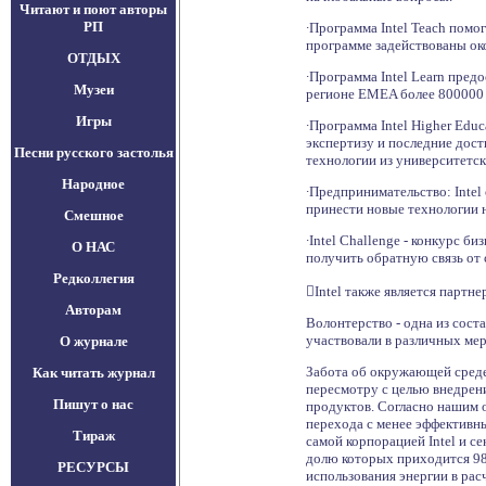
Читают и поют авторы
РП
∙Программа Intel Teach помо
программе задействованы око
ОТДЫХ
∙Программа Intel Learn пре
Музеи
регионе EMEA более 800000 у
Игры
∙Программа Intel Higher Edu
экспертизу и последние дост
Песни русского застолья
технологии из университетс
Народное
∙Предпринимательство: Intel
принести новые технологии н
Смешное
∙Intel Challenge - конкурс б
О НАС
получить обратную связь от
Редколлегия
Intel также является партне
Авторам
Волонтерство - одна из сост
участвовали в различных мер
О журнале
Забота об окружающей среде 
Как читать журнал
пересмотру с целью внедрени
Пишут о нас
продуктов. Согласно нашим о
перехода с менее эффективн
Тираж
самой корпорацией Intel и с
долю которых приходится 98
РЕСУРСЫ
использования энергии в рас