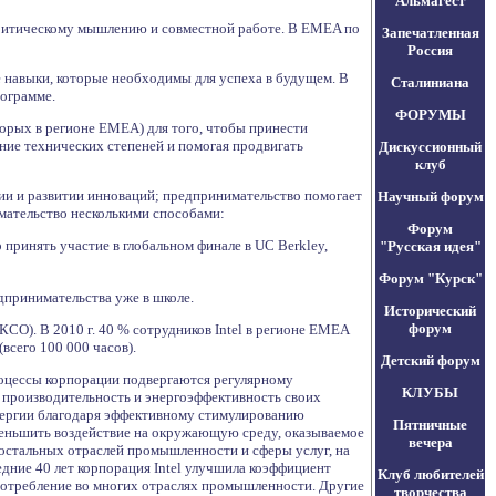
Альмагест
 критическому мышлению и совместной работе. В EMEA по
Запечатленная
Россия
 навыки, которые необходимы для успеха в будущем. В
Сталиниана
рограмме.
ФОРУМЫ
оторых в регионе EMEA) для того, чтобы принести
ение технических степеней и помогая продвигать
Дискуссионный
клуб
нии и развитии инноваций; предпринимательство помогает
Научный форум
имательство несколькими способами:
Форум
о принять участие в глобальном финале в UC Berkley,
"Русская идея"
Форум "Курск"
едпринимательства уже в школе.
Исторический
форум
КСО). В 2010 г. 40 % сотрудников Intel в регионе EMEA
всего 100 000 часов).
Детский форум
Процессы корпорации подвергаются регулярному
КЛУБЫ
т производительность и энергоэффективность своих
оэнергии благодаря эффективному стимулированию
Пятничные
меньшить воздействие на окружающую среду, оказываемое
вечера
 остальных отраслей промышленности и сферы услуг, на
дние 40 лет корпорация Intel улучшила коэффициент
Клуб любителей
опотребление во многих отраслях промышленности. Другие
творчества