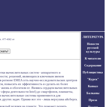
ЛИТЕРАТУРА
л. #77-4362 от
Новости
русской
культуры
К читателю
Содержание
Публицистика
ботки вычислительных систем - аппаратного и
ности; решений, являющихся ключевым звеном
"Курск"
 в регионе EMEA сеть научно-исследовательских центров
, повысить их эффективность и сделать их более
Кавказ
 жизнь и обогатили ее. Являясь сердцем вычислительных
сферы деятельности Intel) до смартфонов, планшеты,
Балканы
ня вычислительные системы применяются для
ругих задач. Однако все это - лишь верхушка айсберга.
Проза
 каждый человек на планете. Это поможет решить
Поэзия