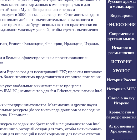
Русские храмы
амых маленьких карманных компьютеров, так и для
и монастыри
нитый закон Мура. По сравнению с первым
пользует в 5000 раз меньше энергии. Стоимость каждого
Видеоархив
а позволит добавить вычислительные возможности и
новые приложения будут использоваться практически во
ФИЛОСОФИЯ
икладывают максимум усилий, чтобы сделать вычисления
Современная
русская мысль
льгию, Египет, Финляндию, Францию, Ирландию, Израиль,
Искания и
размышления
и и Бельгии, сфокусированы на проектировании и
ИСТОРИЯ
ов.
ХРОНОС
рамм Евросоюза для исследований FP7; проекты включают
ь более независимо представителям старшего поколения.
История России
рмируют глобальные вычислительные процессы.
История в МГУ
IBM PC; компонентов для fast Ethernet, технологии Intel
Слово о полку
Игореве
я и предпринимательства. Математика и другие науки -
ельные ресурсы (более миллиарда долларов за последние
Хронология и
века. Например:
парахронология
курса молодых изобретателей и рационализаторов Intel
Астрономия и
кольников, который создан для того, чтобы мотивировать
Хронология
скими для инноваций и необходимыми для поиска ответов