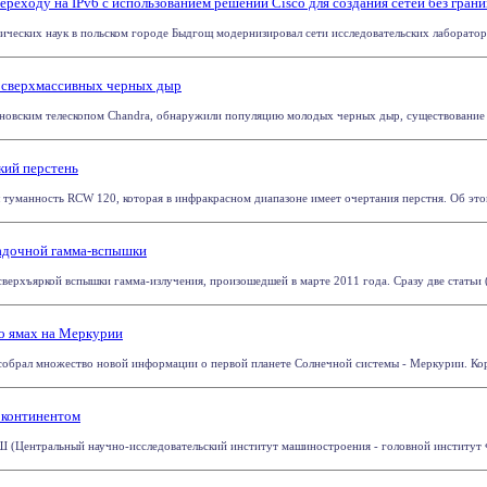
ереходу на IPv6 с использованием решений Cisco для создания сетей без грани
ческих наук в польском городе Быдгощ модернизировал сети исследовательских лабораторий 
 сверхмассивных черных дыр
новским телескопом Chandra, обнаружили популяцию молодых черных дыр, существование к
кий перстень
л туманность RCW 120, которая в инфракрасном диапазоне имеет очертания перстня. Об это
адочной гамма-вспышки
рхъяркой вспышки гамма-излучения, произошедшей в марте 2011 года. Сразу две статьи (тут
о ямах на Меркурии
обрал множество новой информации о первой планете Солнечной системы - Меркурии. Коро
континентом
Центральный научно-исследовательский институт машиностроения - головной институт Фед