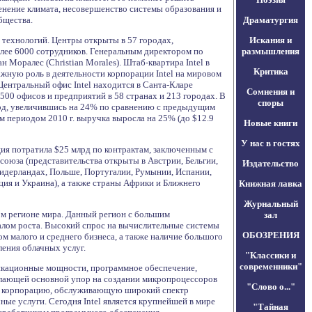
енение климата, несовершенство системы образования и
бщества.
Драматургия
х технологий. Центры открыты в 57 городах,
Искания и
более 6000 сотрудников. Генеральным директором по
размышления
 Моралес (Christian Morales). Штаб-квартира Intel в
Критика
жную роль в деятельности корпорации Intel на мировом
 Центральный офис Intel находится в Санта-Кларе
Сомнения и
500 офисов и предприятий в 58 странах и 213 городах. В
споры
млрд, увеличившись на 24% по сравнению с предыдущим
ым периодом 2010 г. выручка выросла на 25% (до $12.9
Новые книги
У нас в гостях
ция потратила $25 млрд по контрактам, заключенным с
союза (представительства открыты в Австрии, Бельгии,
Издательство
Нидерландах, Польше, Португалии, Румынии, Испании,
ия и Украина), а также страны Африки и Ближнего
Книжная лавка
Журнальный
м регионе мира. Данный регион с большим
зал
алом роста. Высокий спрос на вычислительные системы
ОБОЗРЕНИЯ
м малого и среднего бизнеса, а также наличие большого
ления облачных услуг.
"Классики и
современники"
никационные мощности, программное обеспечение,
елающей основной упор на создании микропроцессоров
"Слово о..."
я в корпорацию, обслуживающую широкий спектр
ые услуги. Сегодня Intel является крупнейшей в мире
"Тайная