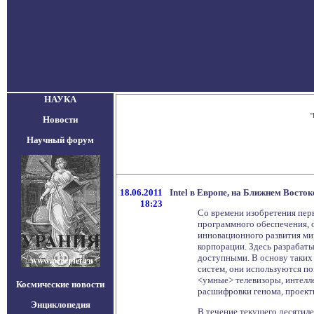
НАУКА
"
Новости
Научный форум
18.06.2011
Intel в Европе, на Ближнем Восток
18:23
Со времени изобретения перв
программного обеспечения, 
инновационного развития ми
корпорации. Здесь разрабат
доступными. В основу таких 
систем, они используются по
<умные> телевизоры, интелл
Космические новости
расшифровки генома, проект
Энциклопедия
В течение текущего десятил