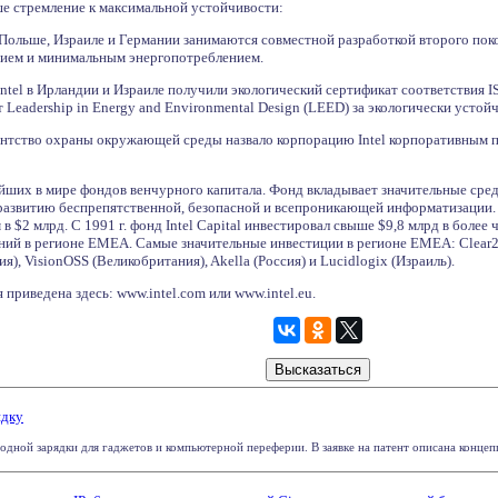
 стремление к максимальной устойчивости:
 Польше, Израиле и Германии занимаются совместной разработкой второго поко
ием и минимальным энергопотреблением.
tel в Ирландии и Израиле получили экологический сертификат соответствия IS
 Leadership in Energy and Environmental Design (LEED) за экологически устой
Агентство охраны окружающей среды назвало корпорацию Intel корпоративным 
пнейших в мире фондов венчурного капитала. Фонд вкладывает значительные ср
развитию беспрепятственной, безопасной и всепроникающей информатизации
в $2 млрд. C 1991 г. фонд Intel Capital инвестировал свыше $9,8 млрд в более 
аний в регионе EMEA. Самые значительные инвестиции в регионе EMEA: Clear2pa
ия), VisionOSS (Великобритания), Akella (Россия) и Lucidlogix (Израиль).
приведена здесь: www.intel.com или www.intel.eu.
ядку
дной зарядки для гаджетов и компьютерной переферии. В заявке на патент описана концепци