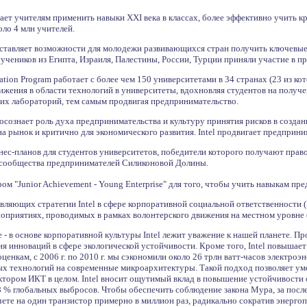
гает учителям применить навыки XXI века в классах, более эффективно учить
ло 4 млн учителей.
доставляет возможности для молодежи развивающихся стран получить ключевые
чеников из Египта, Израиля, Палестины, России, Турции приняли участие в п
cation Program работает с более чем 150 университетами в 34 странах (23 из к
ижения в области технологий в университеты, вдохновляя студентов на получ
ких лабораторий, тем самым продвигая предпринимательство.
 осознает роль духа предпринимательства и культуру принятия рисков в созда
а рынок и критично для экономического развития. Intel продвигает предприн
изнес-планов для студентов университетов, победители которого получают прав
 сообщества предпринимателей Силиконовой Долины.
ром "Junior Achievement - Young Enterprise" для того, чтобы учить навыкам пр
авляющих стратегии Intel в сфере корпоративной социальной ответственности (
оприятиях, проводимых в рамках волонтерского движения на местном уровне (
- в основе корпоративной культуры Intel лежит уважение к нашей планете. 
я инноваций в сфере экологической устойчивости. Кроме того, Intel повышае
ценкам, с 2006 г. по 2010 г. мы сэкономили около 26 трлн ватт-часов электр
ых технологий на современные микроархитектуры. Такой подход позволяет у
ектором ИКТ в целом. Intel вносит ощутимый вклад в повышение устойчивости
 % глобальных выбросов. Чтобы обеспечить соблюдение закона Мура, за после
чете на один транзистор примерно в миллион раз, радикально сократив энерг