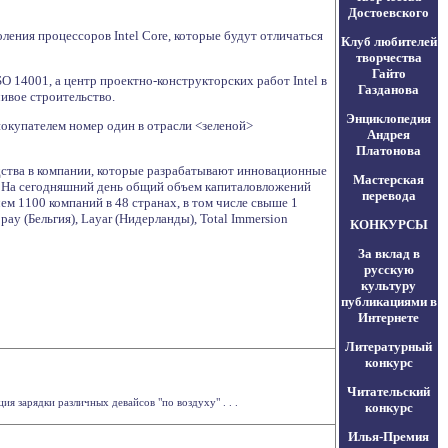
Достоевского
ления процессоров Intel Core, которые будут отличаться
Клуб любителей
творчества
Гайто
O 14001, а центр проектно-конструкторских работ Intel в
Газданова
чивое строительство.
Энциклопедия
покупателем номер один в отрасли <зеленой>
Андрея
Платонова
едства в компании, которые разрабатывают инновационные
Мастерская
. На сегодняшний день общий объем капиталовложений
перевода
чем 1100 компаний в 48 странах, в том числе свыше 1
y (Бельгия), Layar (Нидерланды), Total Immersion
КОНКУРСЫ
За вклад в
русскую
культуру
публикациями в
Интернете
Литературный
конкурс
Читательский
я зарядки различных девайсов "по воздуху" . . .
конкурс
Илья-Премия