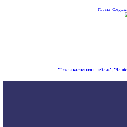
Портал
|
Содержа
"Физические явления на небесах"
|
"Неизбе