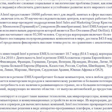
тва, наиболее сложные социальные и экологические проблемы (такие, как изм
 людьми) и обеспечить длительное и устойчивое развитие всего мирового соо
EA Intel предоставляет 16000 рабочих мест для людей, занятых в сфере высоки
 включая сеть из 30 научно-исследовательских центров, в которых работает 
ляется вице-президент подразделения Intel Sales and Marketing Group Кристиан
ду Мюнхеном (Германий) и Суиндоном (Великобритания). Intel EMEA играет ва
м исполнительным директором которой является Пол Отеллини (Paul Otellini).
ии насчитывает около 93,500 человек. Структура корпорации включает более 
пнейшего поставщика полупроводниковых компонентов в мире, достигла $43.6 
 Intel продолжила фиксировать высокие темпы роста: по сравнению с аналогичн
 инвестиций Intel в регион EMEA составляет 10.7 млрд ($14.5 млрд), корпора
 в 2010 г. Деятельность Intel в регионе EMEA охватила страны Европейского 
 Финляндии, Франции, Германии, Греции, Венгрии, Ирландии, Италии, Литве, 
траны Большой Европы (Израиль, Казахстан, Россия, Сербия, Швейцария, Турц
ия, Ливан, Марокко, Нигерия, Саудовская Аравия, Южная Африка и ОАЭ).
упатели в регионе EMEA приобретают больше компьютеров, чем в любом друго
чается новаторским подходом к экономическому развитию и большим потенци
потребность в их наличии в развивающихся странах, но и большим потенциало
ний, лидирующих во многих областях - от выпуска автомобилей до предостав
проектирует и создает такие важные технологии, как микропроцессоры, комму
омпьютерных и коммуникационных устройств во всем мире. Из корпорации, д
ов и серверов для вычислительных компаний, Intel постепенно превращаетс
омплексные решения в виде аппаратно-программных платформ, а также различн