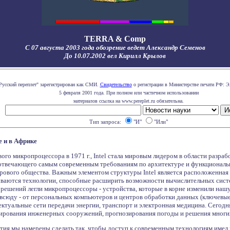
TERRA & Comp
С 07 августа 2003 года обозрение ведет Александр Семенов
До 10.07.2002 вел Кирилл Крылов
Русский переплет" зарегистрирован как СМИ.
Свидетельство
о регистрации в Министерстве печати РФ: Э
5 февраля 2001 года. При полном или частичном использовании
материалов ссылка на www.pereplet.ru обязательна.
Тип запроса:
"И"
"Или"
е и в Африке
ого микропроцессора в 1971 г., Intel стала мировым лидером в области разра
отвечающего самым современным требованиям по архитектуре и функциональ
рового общества. Важным элементом структуры Intel является расположенная
ываются технологии, способные расширить возможности вычислительных систем
решений легли микропроцессоры - устройства, которые в корне изменили нашу
всюду - от персональных компьютеров и центров обработки данных (ключевые 
ектуальные сети передачи энергии, транспорт и электронная медицина. Сегод
ирования инженерных сооружений, прогнозирования погоды и решения многих д
етия мы намерены сделать так, чтобы доступ к современным технологиям имел