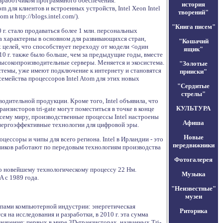
зработчиком программного обеспечения.
история
 для клиентов и встроенных устройств, Intel Xeon Intel
творений"
 и http://blogs.intel.com/).
"Книга писем"
г. стало продаваться более 1 млн. персональных
та характерны в основном для развивающихся стран,
"Кошачий
х целей, что способствует переходу от модели <один
ящик"
0 г. также было больше, чем за предыдущие годы, вместе
высокопроизводительные серверы. Меняется и экосистема.
"Золотые
стемы, уже имеют подключение к интернету и становятся
прииски"
семейства процессоров Intel Atom для этих новых
"Сердитые
стрелы"
одительной продукции. Кроме того, Intel объявила, что
КУЛЬТУРА
анзисторов tri-gate могут поместиться в точке в конце
всему миру, производственные процессы Intel настроены
Афиша
нергоэффективные технологии для цифровой эры.
Новые
ссоры и чипы для всего региона. Intel в Ирландии - это
передвижники
дников работают по передовым технологиям производства
Фотогалерея
по новейшему технологическому процессу 22 Нм.
Музыка
 с 1989 года.
"Неизвестные"
музеи
олпами компьютерной индустрии: энергетическая
Риторика
 на исследования и разработки, в 2010 г. эта сумма
значения: первых в мире 3D-транзисторах, названных Tri-