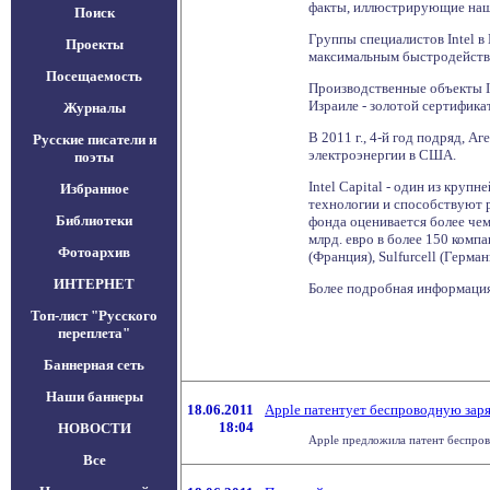
факты, иллюстрирующие наше
Поиск
Группы специалистов Intel в
Проекты
максимальным быстродейств
Посещаемость
Производственные объекты In
Израиле - золотой сертификат
Журналы
В 2011 г., 4-й год подряд, 
Русские писатели и
электроэнергии в США.
поэты
Intel Capital - один из кру
Избранное
технологии и способствуют 
Библиотеки
фонда оценивается более чем 
млрд. евро в более 150 комп
Фотоархив
(Франция), Sulfurcell (Герман
ИНТЕРНЕТ
Более подробная информация 
Топ-лист "Русского
переплета"
Баннерная сеть
Наши баннеры
18.06.2011
Apple патентует беспроводную зар
18:04
НОВОСТИ
Apple предложила патент беспрово
Все