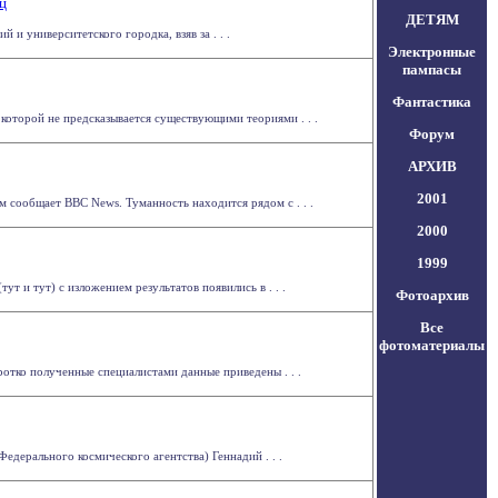
ц
ДЕТЯМ
и университетского городка, взяв за . . .
Электронные
пампасы
Фантастика
оторой не предсказывается существующими теориями . . .
Форум
АРХИВ
2001
м сообщает BBC News. Туманность находится рядом с . . .
2000
1999
 и тут) с изложением результатов появились в . . .
Фотоархив
Все
фотоматериалы
тко полученные специалистами данные приведены . . .
ерального космического агентства) Геннадий . . .