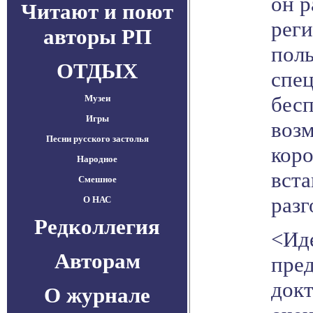
он р
Читают и поют
реги
авторы РП
поль
ОТДЫХ
спе
бесп
Музеи
Игры
воз
Песни русского застолья
кор
Народное
вста
Смешное
разг
О НАС
Редколлегия
<Ид
Авторам
пре
докт
О журнале