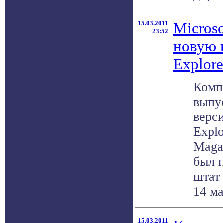
15.03.2011
Microso
23:52
новую в
Explore
Комп
выпу
верси
Expl
Magaz
был 
штат 
14 ма
15.03.2011