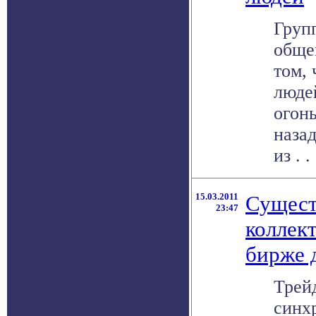
Груп
обще
том,
люде
огонь
назад
из . . 
15.03.2011
Сущест
23:47
коллек
бирже 
Трей
синх