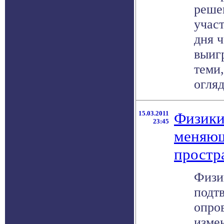
реше
участ
дня 
выиг
теми,
огляд
15.03.2011
Физики
23:45
меняющ
простр
Физи
подт
опро
изме