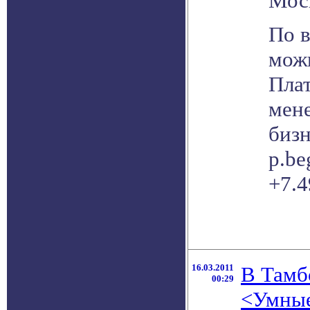
Моск
По 
мож
Плат
мен
бизн
p.be
+7.4
16.03.2011
В Тамб
00:29
<Умные