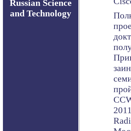
Cisc
Russian Science
and Technology
Пол
про
док
полу
При
заи
семи
прой
CCW
2011
Radi