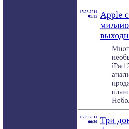
15.03.2011
Apple 
01:15
миллион
выходн
Мног
необ
iPad 
анал
прод
план
Небол
15.03.2011
Три до
00:39