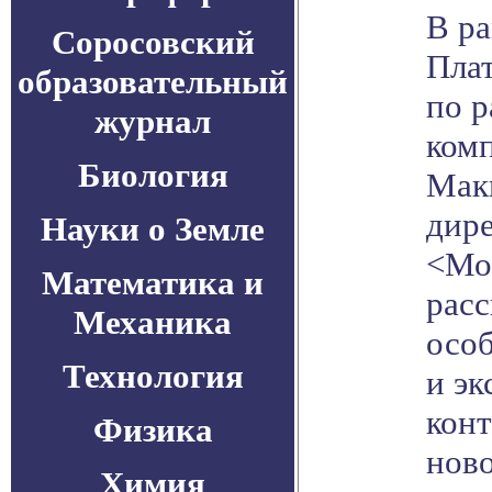
В ра
Соросовский
Пла
образовательный
по р
журнал
комп
Биология
Мак
дир
Науки о Земле
<Мо
Математика и
расс
Механика
осо
Технология
и эк
конт
Физика
ново
Химия