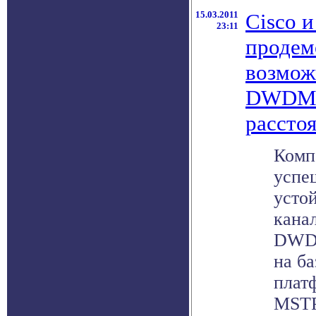
15.03.2011
Cisco и
23:11
продем
возмож
DWDM-
рассто
Комп
успе
усто
кана
DWDM
на б
плат
MSTP 