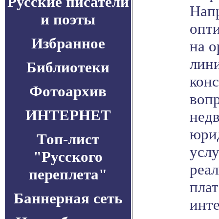
Русские писатели
Нап
и поэты
опт
Избранное
на о
лини
Библиотеки
конс
Фотоархив
воп
ИНТЕРНЕТ
нед
юри
Топ-лист
услу
"Русского
реал
переплета"
пла
Баннерная сеть
инт