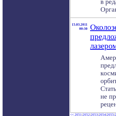
в ре
Орган
15.03.2011
Околоз
00:30
предло
лазеро
Амер
пред
косм
орби
Стат
не п
рецен
<<
2051
|
2052
|
2053
|
2054
|
2055
|