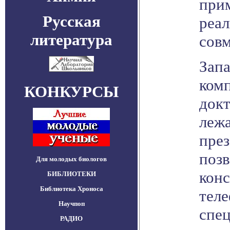
при
Русская
реа
литература
совм
Зап
ком
КОНКУРСЫ
докт
лежа
през
позв
Для молодых биологов
конс
БИБЛИОТЕКИ
Библиотека Хроноса
тел
Научпоп
спец
РАДИО