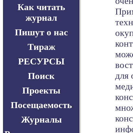
очен
Как читать
При
журнал
техн
Пишут о нас
оку
конт
Тираж
мож
РЕСУРСЫ
вост
для 
Поиск
мед
Проекты
конс
Посещаемость
мно
кон
Журналы
инф