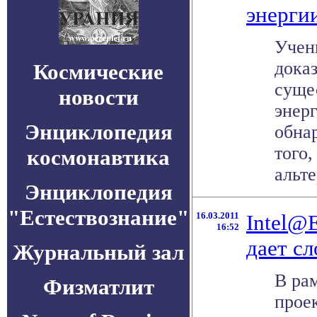
энерги
Учен
доказ
Космические
суще
новости
энерг
Энциклопедия
обна
того,
космонавтика
альте
Энциклопедия
"Естествознание"
16.03.2011
Intel@
16:52
дает с
Журнальный зал
В ра
Физматлит
прое