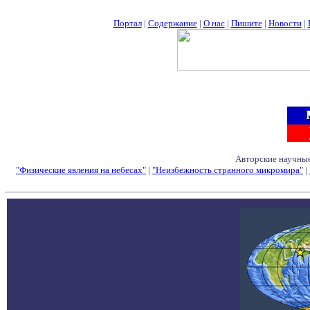
Портал
|
Содержание
|
О нас
|
Пишите
|
Новости
|
Авторские научные
"Физические явления на небесах"
|
"Неизбежность странного микромира"
|
Семинары - Конфе