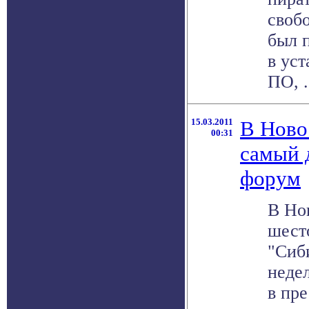
своб
был 
в ус
ПО, . 
15.03.2011
В Ново
00:31
самый 
форум
В Но
шест
"Сиб
неде
в пр