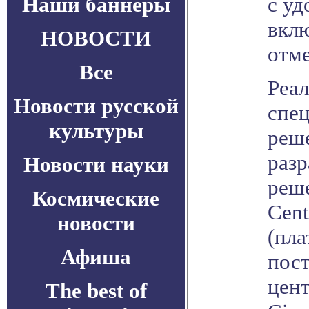
Наши баннеры
с уд
вклю
НОВОСТИ
отме
Все
Реа
Новости русской
спе
культуры
реш
разр
Новости науки
реше
Космические
Cent
новости
(пла
Афиша
пос
цен
The best of