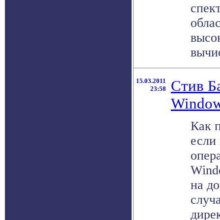
спек
обла
высо
вычис
15.03.2011
Стив Б
23:58
Window
Как 
если 
опер
Wind
на д
случ
дирек