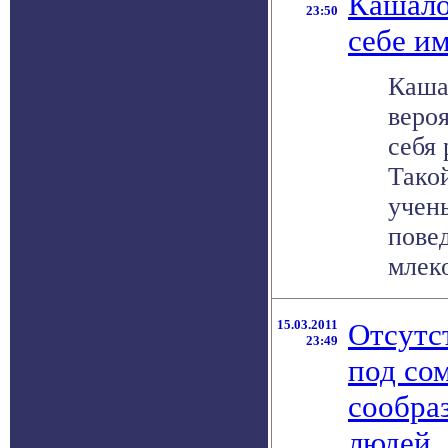
Кашал
23:50
себе и
Каша
веро
себя
Тако
учен
пове
млеко
15.03.2011
Отсутс
23:49
под со
сообра
людей