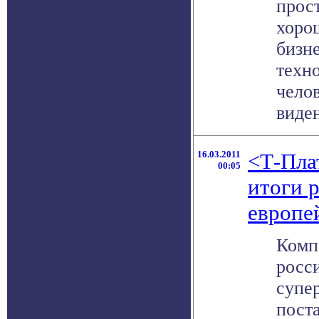
прос
хоро
бизн
техн
челов
виден
16.03.2011
<Т-Пла
00:05
итоги р
европе
Комп
росс
супе
пост