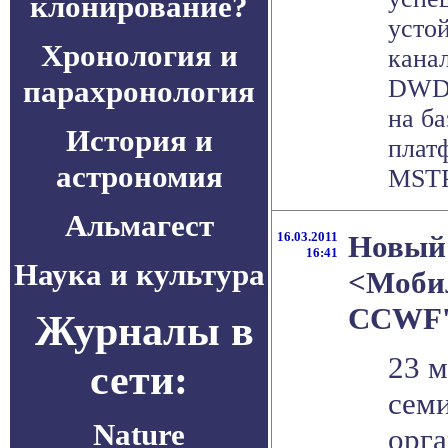
клонирование?
усто
Хронология и
кана
парахронология
DWDM
на б
История и
плат
астрономия
MSTP 
Альмагест
16.03.2011
Новый 
16:41
Наука и культура
<Мобил
CCWF'
Журналы в
23 м
сети:
семи
Nature
орга