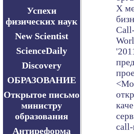
X м
Успехи
биз
физических наук
Call
New Scientist
Wor
ScienceDaily
'201
пре
Discovery
прое
ОБРАЗОВАНИЕ
<Мо
отк
Открытое письмо
кач
министру
серв
образования
call
Антиреформа