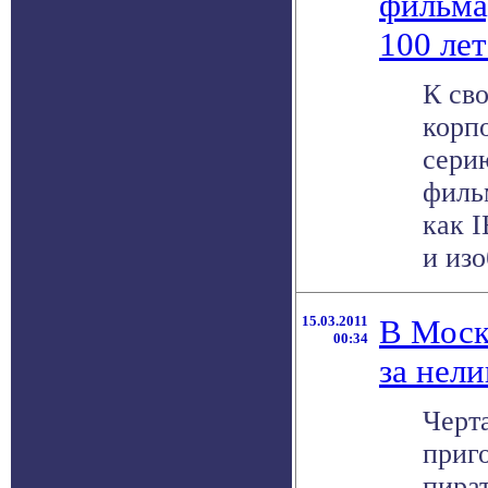
фильма
100 ле
К св
корп
сери
филь
как 
и изо
15.03.2011
В Моск
00:34
за нел
Черт
приг
пира