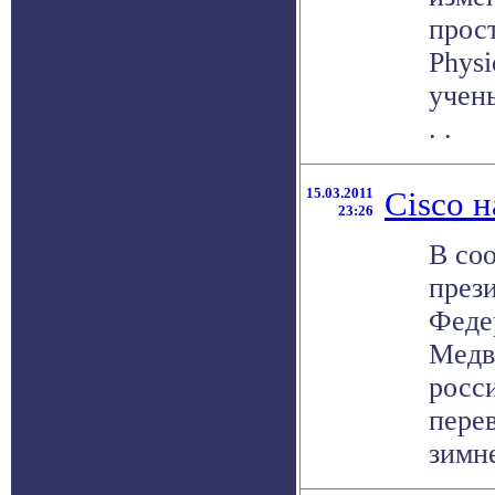
прос
Physi
учен
. .
15.03.2011
Cisco н
23:26
В соо
през
Феде
Медве
росс
перев
зимне