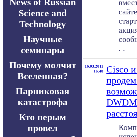
News of Russian
вмест
сайте
Science and
стар
Technology
акци
Научные
сооб
. .
семинары
Почему молчит
16.03.2011
Cisco и
16:48
Вселенная?
продем
Парниковая
возмож
катастрофа
DWDM-
рассто
Кто перым
провел
Комп
успе