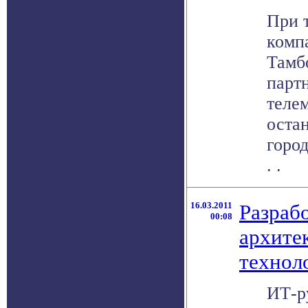
При 
комп
Тамб
парт
телем
оста
город
. .
16.03.2011
Разраб
00:08
архите
технол
ИТ-р