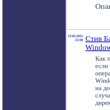
Опа
15.03.2011
Стив Б
23:58
Window
Как 
если 
опер
Wind
на д
случ
дирек