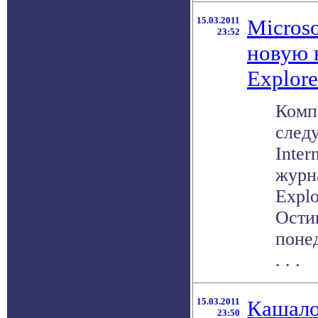
15.03.2011
Microso
23:52
новую в
Explore
Комп
след
Inter
журна
Explo
Остин
поне
. . .
15.03.2011
Кашал
23:50