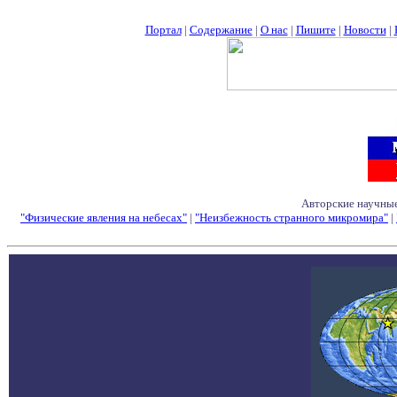
Портал
|
Содержание
|
О нас
|
Пишите
|
Новости
|
Авторские научные
"Физические явления на небесах"
|
"Неизбежность странного микромира"
|
Семинары - Конфе