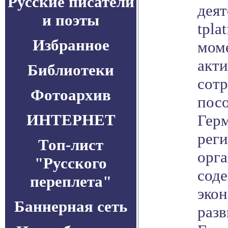
Русские писатели
деят
и поэты
tpla
Избранное
моме
акт
Библиотеки
сот
Фотоархив
посо
ИНТЕРНЕТ
Герм
рег
Топ-лист
орг
"Русского
соде
переплета"
эко
Баннерная сеть
разв