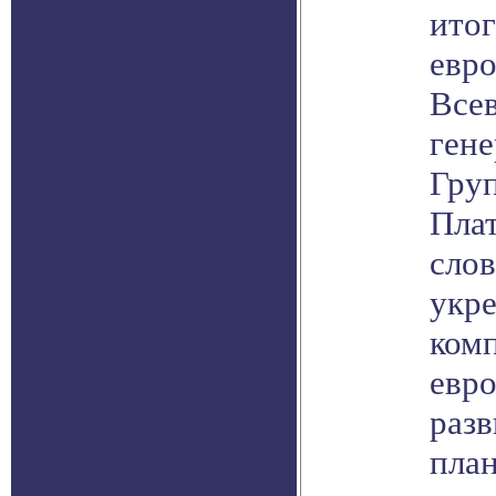
ито
евро
Всев
ген
Гру
Пла
слов
укр
ком
евр
разв
пла