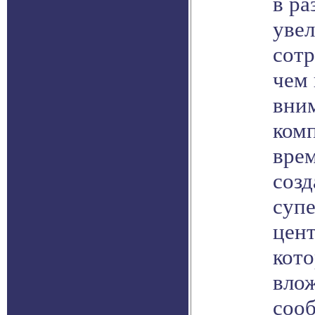
в ра
уве
сотр
чем 
вни
ком
врем
соз
суп
цент
кот
влож
соо