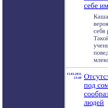
себе и
Каша
веро
себя
Тако
учен
пове
млеко
15.03.2011
Отсутс
23:49
под со
сообра
людей