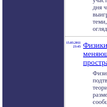
участ
дня 
выиг
теми,
огляд
15.03.2011
Физики
23:45
меняющ
простр
Физи
подт
теор
разм
сообщ