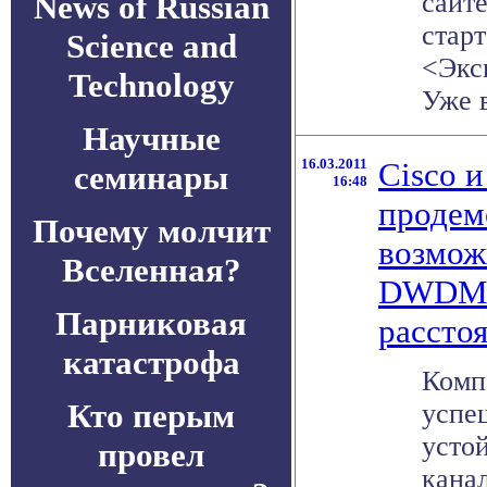
сайте
News of Russian
стар
Science and
<Экс
Technology
Уже в
Научные
16.03.2011
Cisco и
семинары
16:48
продем
Почему молчит
возмож
Вселенная?
DWDM-
Парниковая
рассто
катастрофа
Комп
Кто перым
успе
усто
провел
кана