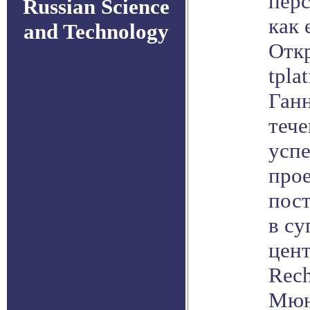
пер
Russian Science
как 
and Technology
Отк
tpla
Ганн
тече
успе
прое
пос
в с
цент
Rech
Мюн