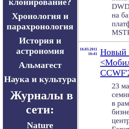
клонирование?
DWDM
Хронология и
на б
плат
парахронология
MSTP 
История и
астрономия
16.03.2011
Новый 
16:41
<Мобил
Альмагест
CCWF'2
Наука и культура
23 ма
Журналы в
семи
в ра
сети:
бизн
центр
Nature