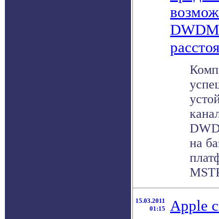
возмож
DWDM-
рассто
Комп
успе
усто
кана
DWDM
на б
плат
MSTP 
15.03.2011
Apple 
01:15