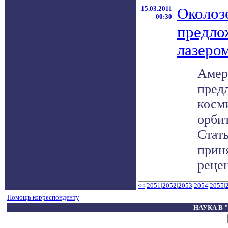
15.03.2011
Околоз
00:30
предло
лазеро
Амер
пред
косм
орби
Стать
прин
рецен
<<
2051
|
2052
|
2053
|
2054
|
2055
|
Помощь корреспонденту
НАУКА В 