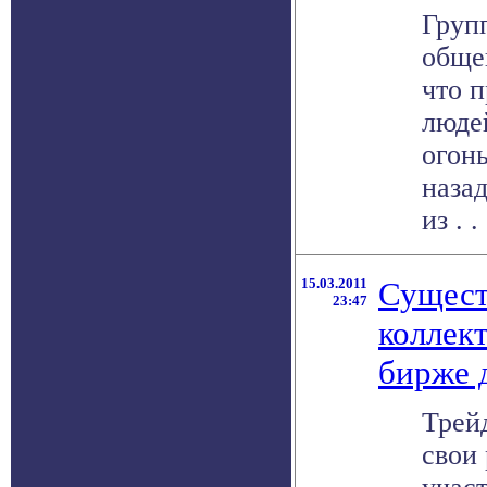
Груп
обще
что 
люде
огонь
назад
из . . 
15.03.2011
Сущест
23:47
коллек
бирже 
Трей
свои