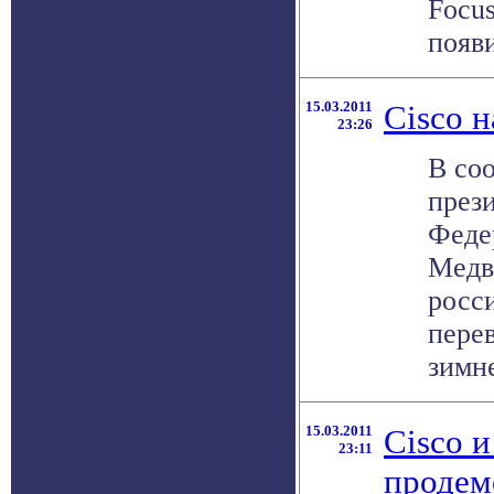
Focus
появи
15.03.2011
Cisco н
23:26
В соо
през
Феде
Медве
росс
перев
зимне
15.03.2011
Cisco и
23:11
продем