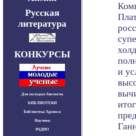
Ком
Русская
Пла
литература
рос
суп
хол
КОНКУРСЫ
пол
и ус
выс
вычи
Для молодых биологов
итог
БИБЛИОТЕКИ
Библиотека Хроноса
пред
Научпоп
Ганн
РАДИО