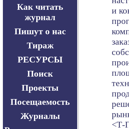
наст
Как читать
и ко
журнал
про
Пишут о нас
комп
зака
Тираж
соб
РЕСУРСЫ
про
площ
Поиск
тех
Проекты
про
Посещаемость
реш
рын
Журналы
<Т-