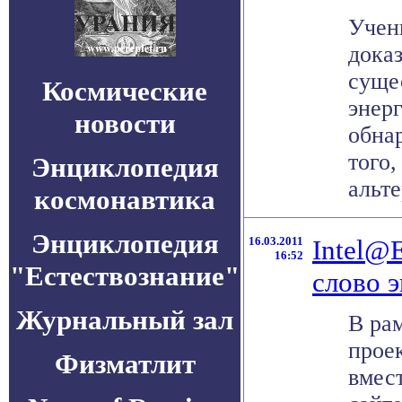
Учен
доказ
суще
Космические
энерг
новости
обна
того,
Энциклопедия
альте
космонавтика
Энциклопедия
16.03.2011
Intel@E
16:52
"Естествознание"
слово 
Журнальный зал
В ра
прое
Физматлит
вмест