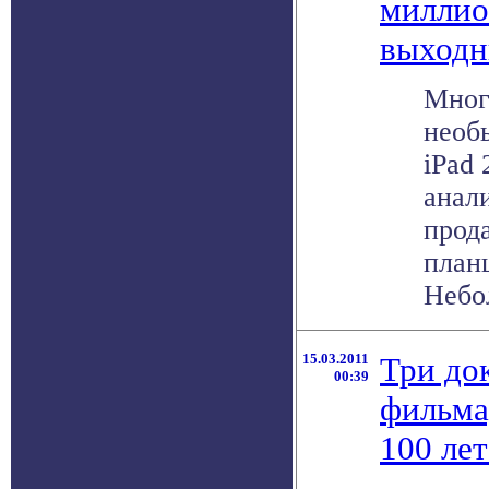
миллион
выходн
Мног
необ
iPad 
анал
прод
план
Небол
15.03.2011
Три до
00:39
фильма
100 ле