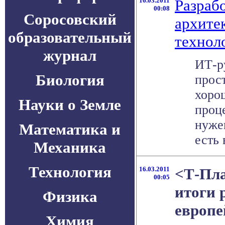
16.03.2011
Разраб
00:08
Соросовский
архите
образовательный
технол
журнал
ИТ-р
Биология
прос
хоро
Науки о Земле
проц
нужен
Математика и
есть 
Механика
Технология
16.03.2011
<Т-Пл
00:05
итоги 
Физика
европе
Химия