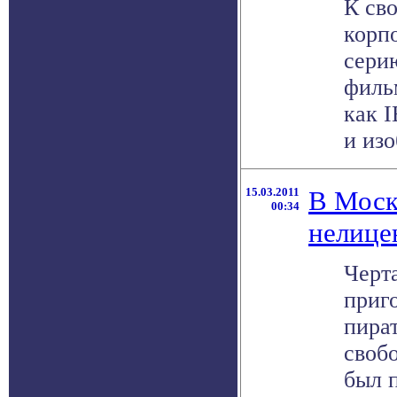
К св
корп
сери
филь
как 
и изо
15.03.2011
В Моск
00:34
нелице
Черт
приг
пира
своб
был 