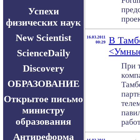
Foru
пред
Успехи
проект
физических наук
New Scientist
16.03.2011
В Тамб
00:29
<Умные
ScienceDaily
При 
Discovery
комп
ОБРАЗОВАНИЕ
Тамб
парт
Открытое письмо
теле
министру
пави
образования
работ
Антиреформа