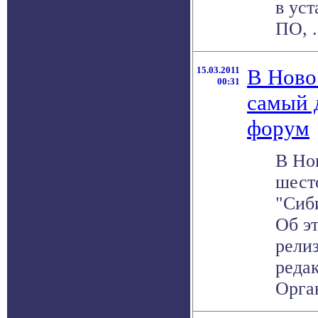
в ус
ПО, . 
15.03.2011
В Ново
00:31
самый 
форум
В Но
шест
"Сиб
Об э
рели
реда
Орган