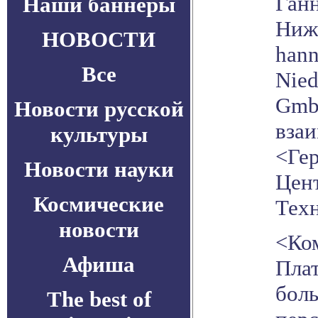
Ганн
Наши баннеры
Ниж
НОВОСТИ
han
Все
Nied
Gmb
Новости русской
взаи
культуры
<Ге
Новости науки
Цен
Космические
Тех
новости
<Ко
Афиша
Пла
боль
The best of