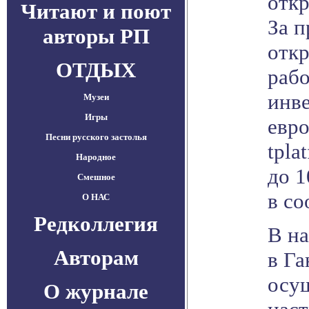
откр
Читают и поют
За 
авторы РП
откр
ОТДЫХ
раб
инв
Музеи
Игры
евро
Песни русского застолья
tpla
Народное
до 1
Смешное
в с
О НАС
Редколлегия
В н
Авторам
в Га
осущ
О журнале