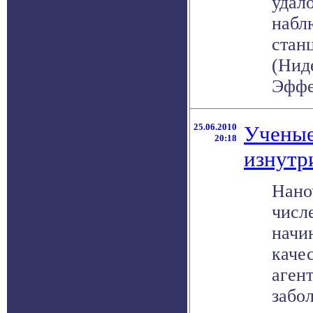
удал
набл
станц
(Нид
Эффел
25.06.2010
Ученые
20:18
изнутр
Нано
числе
начи
каче
аген
забо