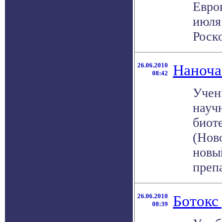
Евро
июля
Роско
26.06.2010
Наноча
08:42
Учен
науч
биот
(Нов
новы
препа
26.06.2010
Ботокс
08:39