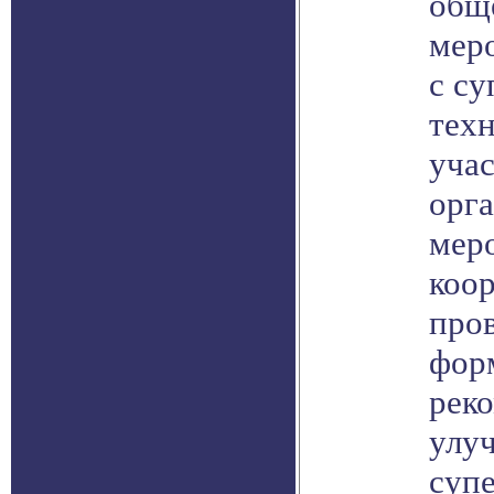
общ
мер
с с
тех
учас
орг
мер
коо
про
фор
рек
улу
суп