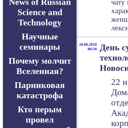
News of Russian
чату
хара
Science and
женщ
Technology
лекси
Научные
семинары
26.06.2010
День 
08:59
технол
Почему молчит
Новос
Вселенная?
22 
Парниковая
Дом
катастрофа
отд
Кто перым
Ака
провел
корп