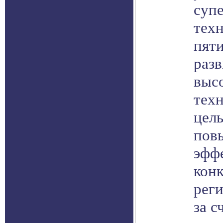
суп
тех
пят
раз
выс
техн
цель
пов
эфф
кон
рег
за с