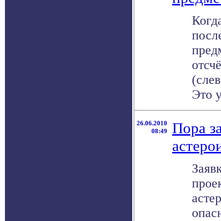
Когд
посл
пред
отсчё
(слев
Это у
26.06.2010
Пора з
08:49
астеро
Заявк
прое
асте
опас