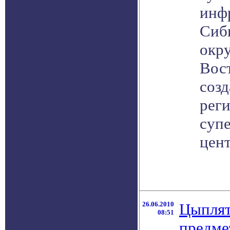
инф
Сиб
окру
Вост
соз
рег
суп
цен
26.06.2010
Цыплят
08:51
предме