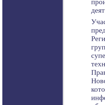
про
деят
Уча
пре
Рег
гру
суп
тех
Пра
Нов
кото
инф