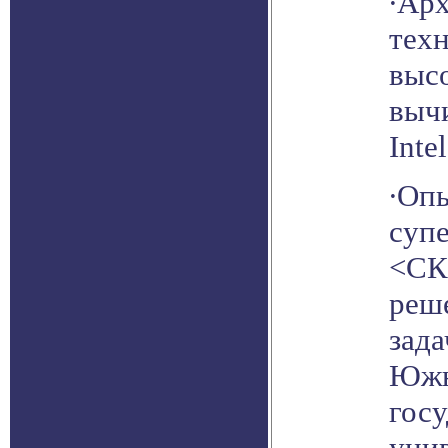
∙Ар
техн
выс
выч
Inte
∙Оп
суп
<СК
реш
зада
Южн
гос
унив