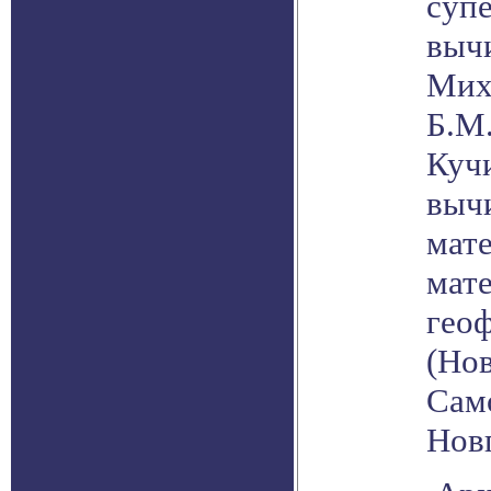
суп
вычи
Миха
Б.М.
Куч
выч
мат
мат
гео
(Нов
Само
Новг