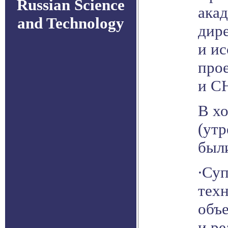
Russian Science
ака
and Technology
дир
и ис
прое
и С
В хо
(утр
был
∙Су
тех
объ
и р