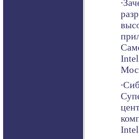
∙Зач
раз
выс
при
Сам
Inte
Мос
∙Си
Суп
цен
ком
Inte