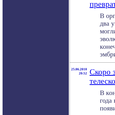
превра
В ор
два 
могл
эвол
коне
эмбри
25.06.2010
Скоро 
20:52
телеск
В ко
года
появ