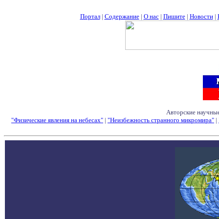
Портал
|
Содержание
|
О нас
|
Пишите
|
Новости
|
Авторские научные
"Физические явления на небесах"
|
"Неизбежность странного микромира"
|
Семинары - Конфе