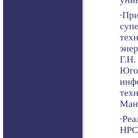
∙Пр
суп
техн
эне
Г.Н.
Юго
инф
тех
Ман
∙Реа
HPC