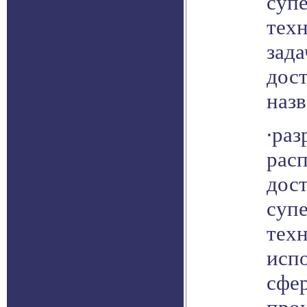
суп
техн
зад
дос
наз
∙раз
рас
дос
суп
техн
испо
сфе