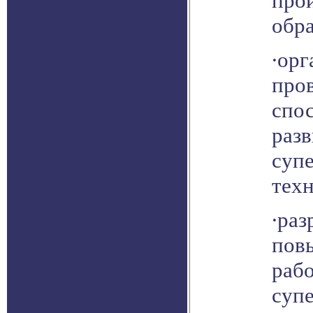
прои
обра
∙орг
про
спо
раз
суп
тех
∙раз
пов
рабо
суп