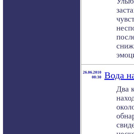
Улыб
заста
чувст
несп
посл
сниж
эмоци
26.06.2010
Вода н
08:30
Два 
нахо
окол
обна
свиде
неск