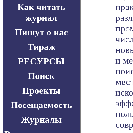
Как читать
прак
журнал
раз
про
Пишут о нас
числ
Тираж
нов
и ме
РЕСУРСЫ
пои
Поиск
мес
Проекты
иск
эфф
Посещаемость
поль
Журналы
сов