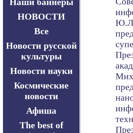
Сове
Наши баннеры
инф
НОВОСТИ
Ю.Л
Все
пред
суп
Новости русской
Пре
культуры
акад
Новости науки
Мих
Космические
пред
новости
нан
инф
Афиша
тех
The best of
Пре