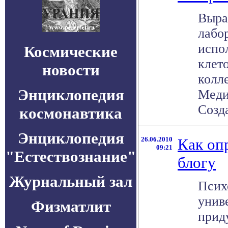
Выра
лабо
испо
Космические
клет
новости
колл
Энциклопедия
Меди
Созда
космонавтика
Энциклопедия
26.06.2010
Как оп
09:21
"Естествознание"
блогу
Журнальный зал
Псих
унив
Физматлит
прид