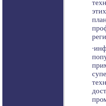
тех
эти
пла
про
реги
∙ин
поп
при
суп
тех
дос
про