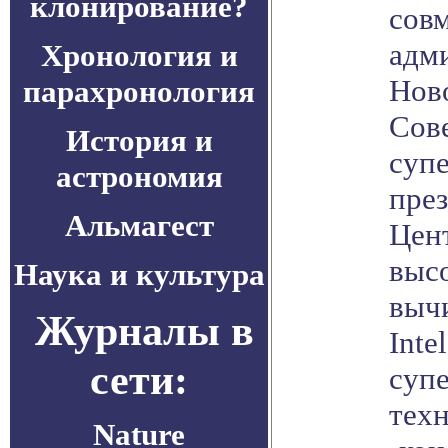
клонирование?
совм
адм
Хронология и
Нов
парахронология
Сов
История и
суп
астрономия
пре
Альмагест
Цен
выс
Наука и культура
выч
Журналы в
Inte
сети:
суп
тех
Nature