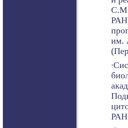
С.М.
РАН
про
им.
(Пер
∙Си
биол
акад
Под
цит
РАН