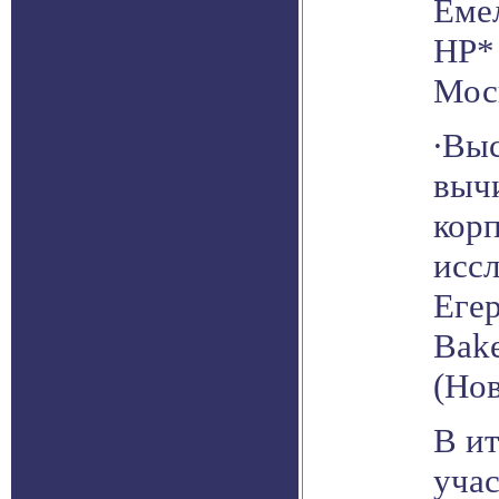
Емел
HP*
Мос
∙Вы
выч
кор
иссл
Егер
Bak
(Но
В и
уча