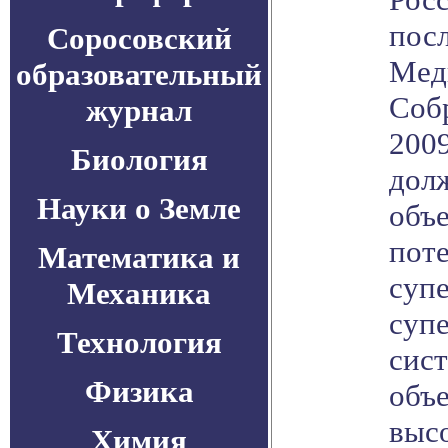
пос
Соросовский
Мед
образовательный
Соб
журнал
2009
Биология
дол
Науки о Земле
объ
пот
Математика и
суп
Механика
суп
Технология
сист
Физика
объ
выс
Химия