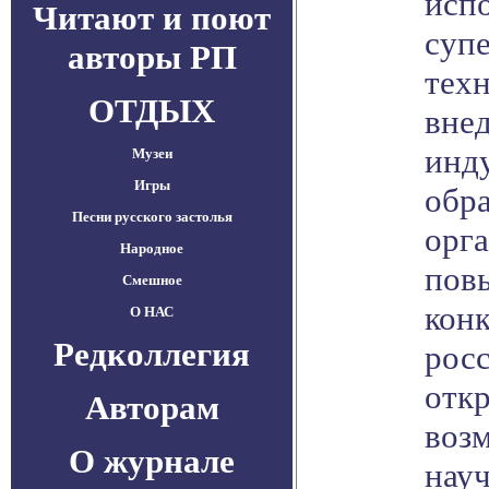
исп
Читают и поют
суп
авторы РП
техн
ОТДЫХ
внед
инд
Музеи
Игры
обр
Песни русского застолья
орга
Народное
пов
Смешное
кон
О НАС
Редколлегия
рос
отк
Авторам
воз
О журнале
нау