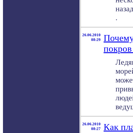
назад
.
26.06.2010
Почему
08:29
покров
Ледя
море
може
прив
люде
ведущ
26.06.2010
Как пл
08:27