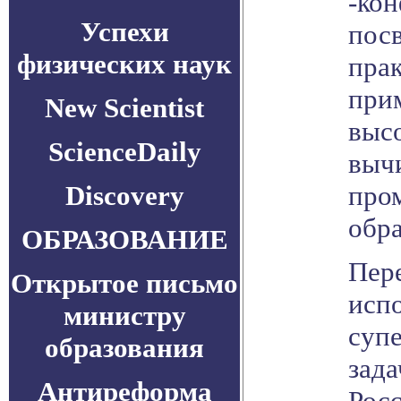
-ко
Успехи
пос
физических наук
пра
при
New Scientist
выс
ScienceDaily
выч
Discovery
про
обр
ОБРАЗОВАНИЕ
Пер
Открытое письмо
исп
министру
суп
образования
зада
Антиреформа
Рос