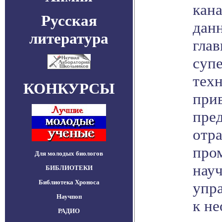
кан
Русская
дан
литература
гла
суп
тех
КОНКУРСЫ
при
пре
отр
про
Для молодых биологов
нау
БИБЛИОТЕКИ
Библиотека Хроноса
упр
Научпоп
к н
РАДИО