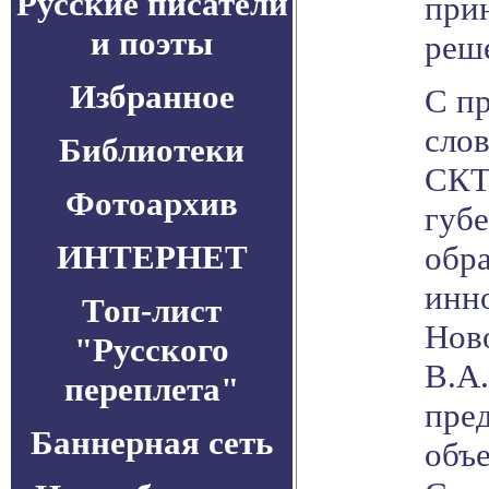
Русские писатели
при
и поэты
реш
Избранное
С п
сло
Библиотеки
СКТ
Фотоархив
губ
ИНТЕРНЕТ
обра
инн
Топ-лист
Нов
"Русского
В.А.
переплета"
пред
Баннерная сеть
объ