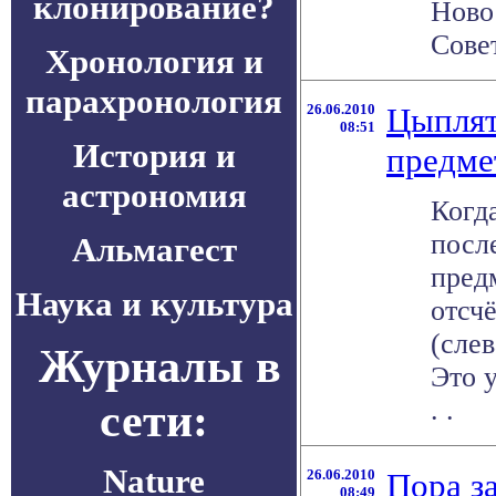
клонирование?
Ново
Совет
Хронология и
парахронология
26.06.2010
Цыплят
08:51
История и
предме
астрономия
Когд
посл
Альмагест
пред
Наука и культура
отсчё
(слев
Журналы в
Это у
сети:
. .
Nature
26.06.2010
Пора з
08:49