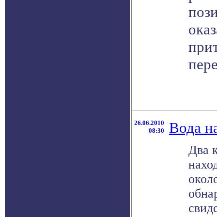
поз
оказ
при
пере
26.06.2010
Вода н
08:30
Два 
нахо
окол
обна
свиде