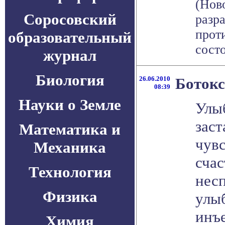
(Нов
Соросовский
разр
прот
образовательный
состо
журнал
Биология
26.06.2010
Ботокс
08:39
Науки о Земле
Улы
заст
Математика и
чувс
Механика
счас
Технология
нес
Физика
улыб
инъ
Химия