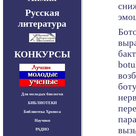
сни
Русская
эмо
литература
Бото
выр
бакт
КОНКУРСЫ
botu
воз
боту
Для молодых биологов
нер
БИБЛИОТЕКИ
пер
Библиотека Хроноса
пар
Научпоп
выз
РАДИО