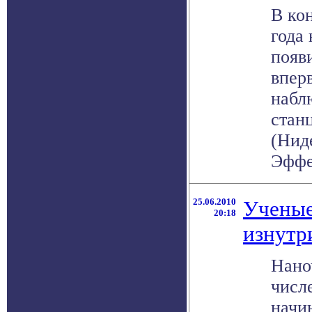
В ко
года
появ
впер
набл
станц
(Нид
Эффел
25.06.2010
Ученые
20:18
изнутр
Нано
числе
начи