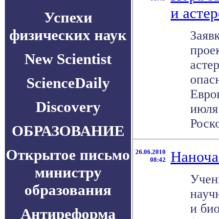
и асте
Успехи
физических наук
Заявк
прое
New Scientist
асте
опас
ScienceDaily
Евро
Discovery
июля
Роско
ОБРАЗОВАНИЕ
Открытое письмо
26.06.2010
Наноча
08:42
министру
Учен
образования
науч
и би
Антиреформа