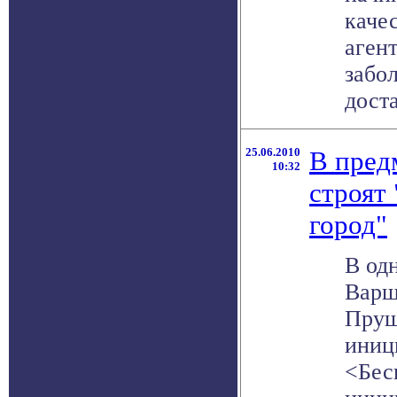
каче
аген
забо
доста
25.06.2010
В пред
10:32
строят
город"
В од
Варш
Пруш
иниц
<Бес