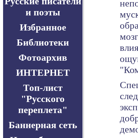
Русские писатели
неп
и поэты
мус
обра
Избранное
мозг
Библиотеки
влия
Фотоархив
ощу
"Ко
ИНТЕРНЕТ
Спе
Топ-лист
сле
"Русского
экс
переплета"
доб
Баннерная сеть
дем