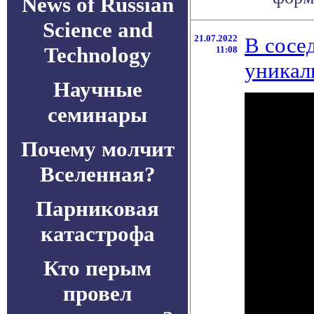
News of Russian
Science and
21.07.2022
В сосе
Technology
11:08
уникал
Научные
семинары
Почему молчит
Вселенная?
Парниковая
катастрофа
Кто перым
провел