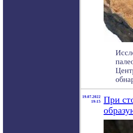
Иссл
пале
Цент
обнар
19.07.2022
При ст
19:15
образу