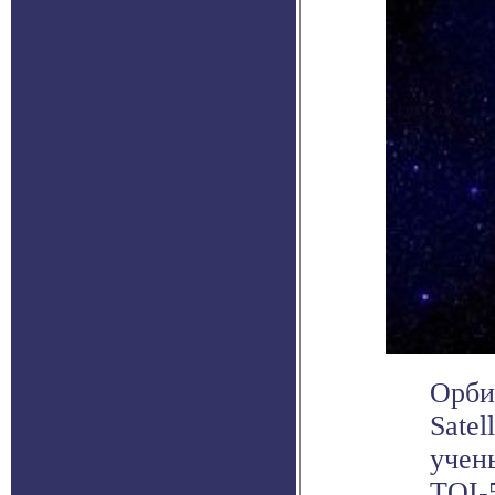
Орбит
Sate
учен
TOI-