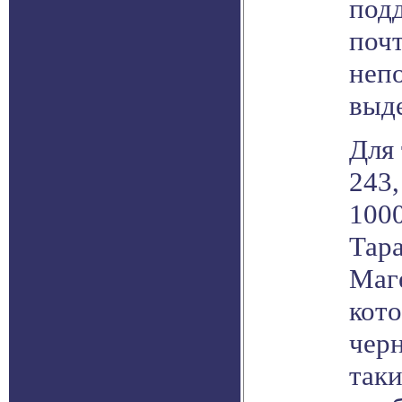
под
почт
неп
выд
Для
243,
100
Тара
Маге
кот
чер
таки