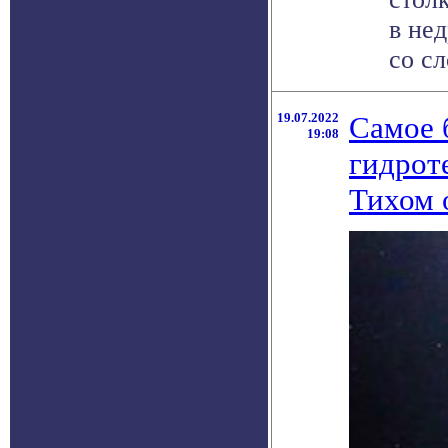
в не
со сл
19.07.2022
Самое 
19:08
гидрот
Тихом 