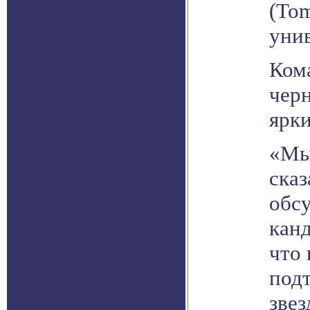
(Tom
уни
Кома
черн
ярк
«Мы 
ска
обс
кан
что 
под
звез