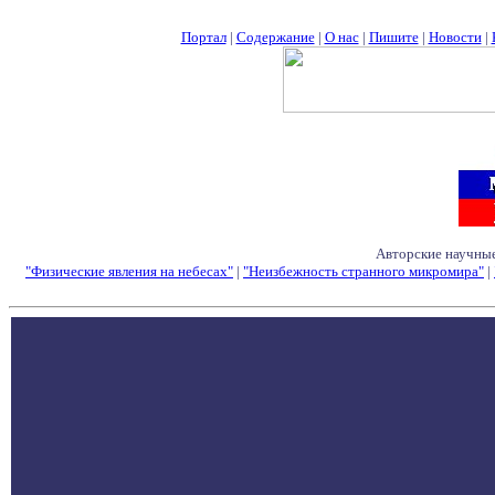
Портал
|
Содержание
|
О нас
|
Пишите
|
Новости
|
Авторские научные
"Физические явления на небесах"
|
"Неизбежность странного микромира"
|
Семинары - Конфе