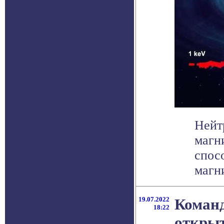
Нейт
магн
спос
магни
19.07.2022
Команд
18:22
открыт