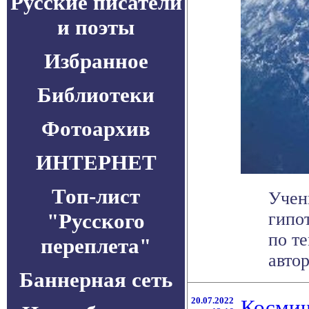
Русские писатели
и поэты
Избранное
Библиотеки
Фотоархив
ИНТЕРНЕТ
Топ-лист
Учен
"Русского
гипо
по т
переплета"
автор
Баннерная сеть
20.07.2022
Космич