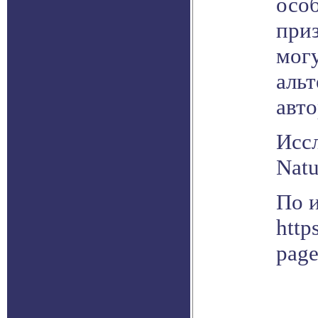
осо
приз
могу
аль
авто
Исс
Natu
По 
http
pag