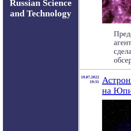
Russian Science
and Technology
Пред
аген
сдел
обсер
19.07.2022
Астрон
19:31
на Юпи