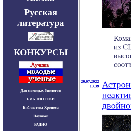
Русская
литература
Кома
из С
КОНКУРСЫ
высо
соотв
20.07.2022
Астрон
13:39
Для молодых биологов
неакти
БИБЛИОТЕКИ
двойно
Библиотека Хроноса
Научпоп
РАДИО