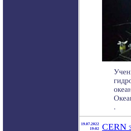
Учен
гидр
океа
Океа
.
19.07.2022
CERN з
19:02