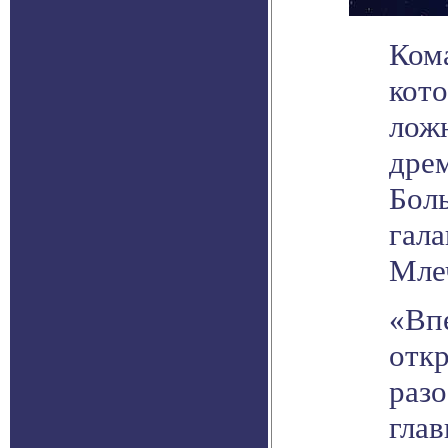
Ком
кото
лож
дре
Бол
гал
Мле
«Вп
отк
разо
гла