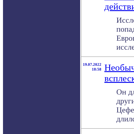
действ
Иссл
попа
Евро
иссле
19.07.2022
Необыч
18:58
всплес
Он дл
друг
Цефе
длилс