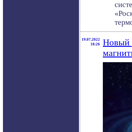
сист
«Рос
терм
19.07.2022
Новый 
18:26
магнит