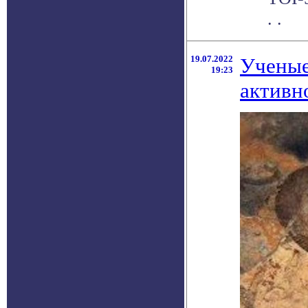
. .
19.07.2022
Ученые
19:23
активн