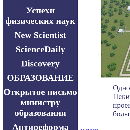
Успехи
физических наук
New Scientist
ScienceDaily
Discovery
ОБРАЗОВАНИЕ
Одно
Открытое письмо
Пеки
министру
прое
образования
больш
Антиреформа