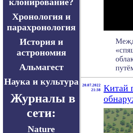
клонирование?
Хронология и
парахронология
История и
Межд
«спя
астрономия
обла
Альмагест
путё
Наука и культура
20.07.2022
Китай 
21:38
Журналы в
обнару
сети:
Nature