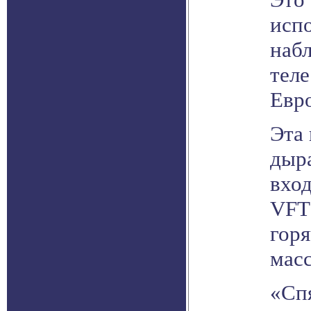
исп
наб
теле
Евр
Эта
дыра
вход
VFTS
горя
мас
«Сп