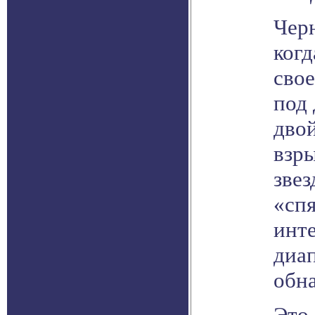
Чер
когд
сво
под 
двой
взры
звез
«спя
инт
диап
обн
Это 