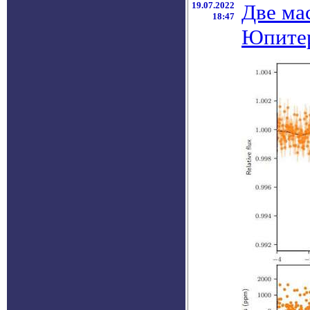
19.07.2022
Две ма
18:47
Юпитер