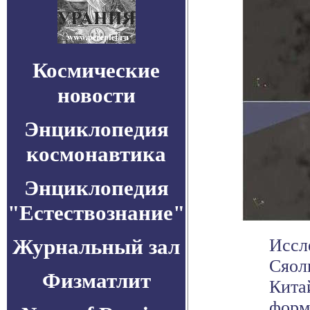
Космические
новости
Энциклопедия
космонавтика
Энциклопедия
"Естествознание"
Журнальный зал
Иссл
Сяол
Физматлит
Кита
форми