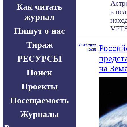
Астр
Как читать
в не
журнал
нахо
VFTS 
Пишут о нас
Тираж
20.07.2022
Россий
12:35
предст
РЕСУРСЫ
на Зем
Поиск
Проекты
Посещаемость
Журналы