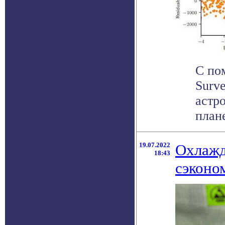
С по
Surve
астр
план
19.07.2022
Охлажд
18:43
сэконо