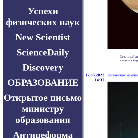
Успехи
физических наук
New Scientist
ScienceDaily
Сезонный д
является ве
Discovery
17.05.2022
Китайская компа
ОБРАЗОВАНИЕ
14:37
Открытое письмо
министру
образования
Антиреформа