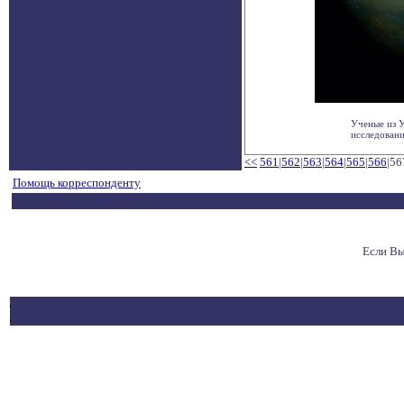
Ученые из У
исследовани
<<
561
|
562
|
563
|
564
|
565
|
566
|56
Помощь корреспонденту
Если Вы