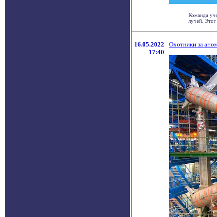
Команда уче
лучей. Этот 
16.05.2022
Охотники за ано
17:40