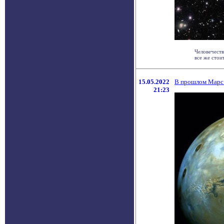
Человечеств
все же стоит
15.05.2022
В прошлом Марс 
21:23