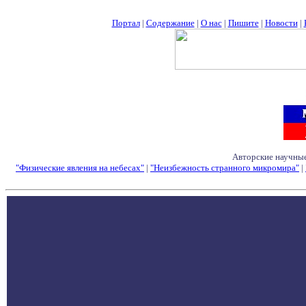
Портал
|
Содержание
|
О нас
|
Пишите
|
Новости
|
Авторские научные
"Физические явления на небесах"
|
"Неизбежность странного микромира"
|
Семинары - Конфе