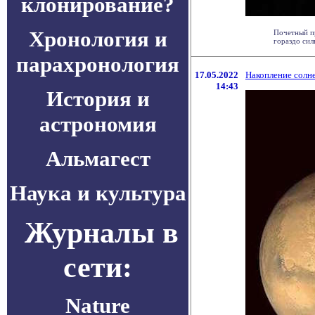
клонирование?
Хронология и
Почетный пр
гораздо силь
парахронология
17.05.2022
Накопление солн
14:43
История и
астрономия
Альмагест
Наука и культура
Журналы в
сети:
Nature