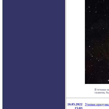
В течение п
галактик, б
16.05.2022
Ученые придумал
15:03