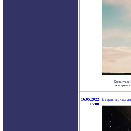
Когда глава
ли всерьез п
16.05.2022
Ветры черных дыр
15:08