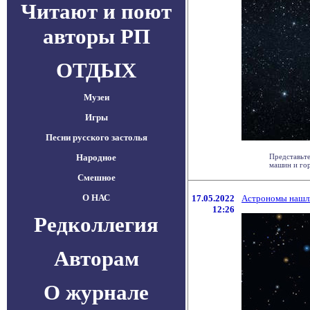
Читают и поют
авторы РП
ОТДЫХ
Музеи
Игры
Песни русского застолья
Народное
Представьте
машин и гор
Смешное
О НАС
17.05.2022
Астрономы нашли
12:26
Редколлегия
Авторам
О журнале