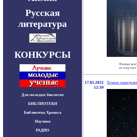
Русская
литература
КОНКУРСЫ
Физики всег
не излучает 
17.05.2022
Точное определе
12:39
Для молодых биологов
БИБЛИОТЕКИ
Библиотека Хроноса
Научпоп
РАДИО