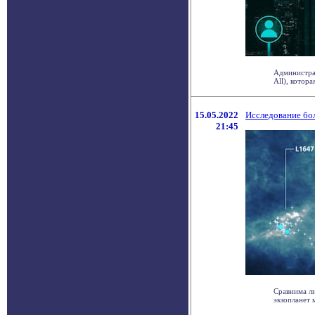
Администрац
All), котора
15.05.2022
Исследование бо
21:45
Сравнима ли
экзопланет 