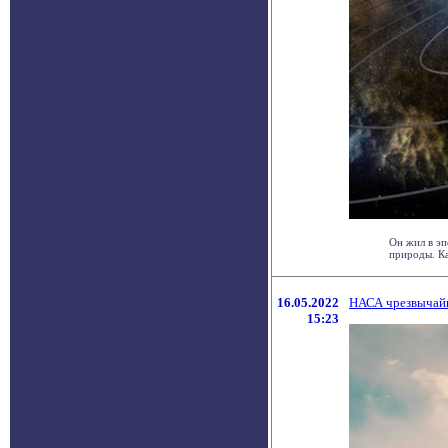
Он жил в эп
природы. Как
16.05.2022
НАСА чрезвычайн
15:23