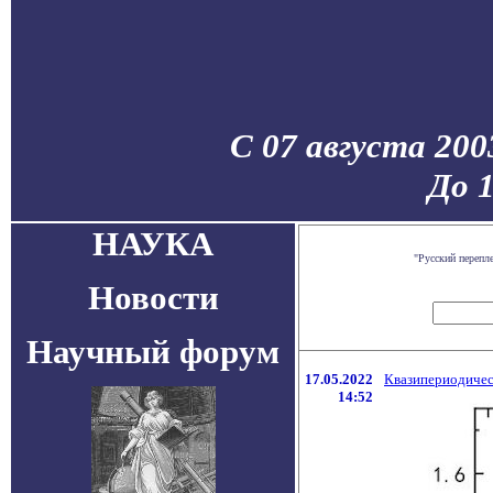
С 07 августа 200
До 
НАУКА
"Русский перепл
Новости
Научный форум
17.05.2022
Квазипериодичес
14:52