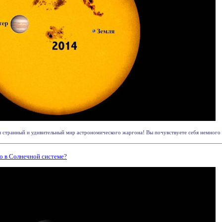
м странный и удивительный мир астрономического жаргона! Вы почувствуете себя немного п
о в Солнечной системе?