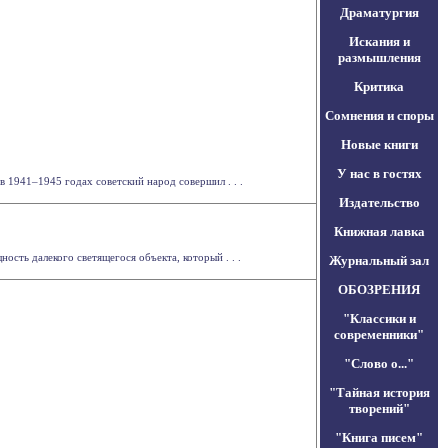
Драматургия
Искания и
размышления
Критика
Сомнения и споры
Новые книги
У нас в гостях
 1941–1945 годах советский народ совершил . . .
Издательство
Книжная лавка
ть далекого светящегося объекта, который . . .
Журнальный зал
ОБОЗРЕНИЯ
"Классики и
современники"
"Слово о..."
"Тайная история
творений"
"Книга писем"