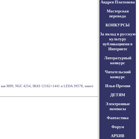
Андрея Платонова
Мастерская
перевода
КОНКУРСЫ
За вклад в русскую
культуру
публикациями в
Интернете
Литературный
конкурс
Читательский
конкурс
Илья-Премия
ная как M99, NGC 4254, IRAS 12162+1441 и LEDA 39578, имеет
ДЕТЯМ
Электронные
пампасы
Фантастика
Форум
АРХИВ