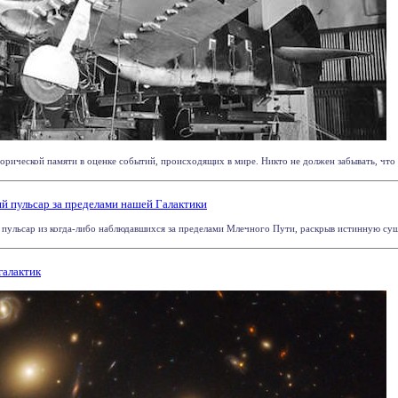
орической памяти в оценке событий, происходящих в мире. Никто не должен забывать, что в
 пульсар за пределами нашей Галактики
ульсар из когда-либо наблюдавшихся за пределами Млечного Пути, раскрыв истинную сущнос
галактик