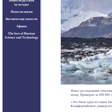
Новости русской
культуры
Новости науки
Космические новости
Афиша
The best of Russian
Science and Technology
Новое исследование описыва
назад. Примерно за 300 000 
«Это было одно из самых бы
Калифорнийского университе