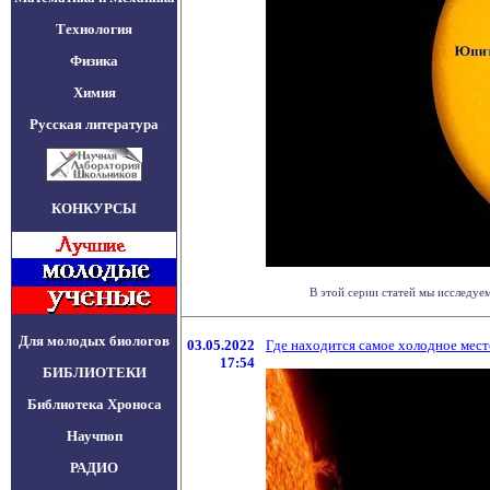
Технология
Физика
Химия
Русская литература
КОНКУРСЫ
В этой серии статей мы исследуе
Для молодых биологов
03.05.2022
Где находится самое холодное мест
17:54
БИБЛИОТЕКИ
Библиотека Хроноса
Научпоп
РАДИО