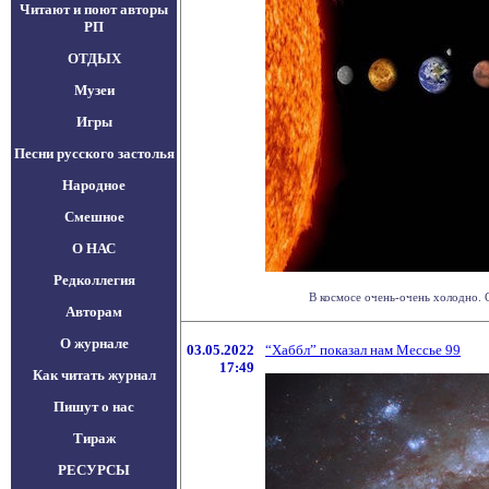
Читают и поют авторы
РП
ОТДЫХ
Музеи
Игры
Песни русского застолья
Народное
Смешное
О НАС
Редколлегия
В космосе очень-очень холодно. С
Авторам
О журнале
03.05.2022
“Хаббл” показал нам Мессье 99
17:49
Как читать журнал
Пишут о нас
Тираж
РЕСУРСЫ