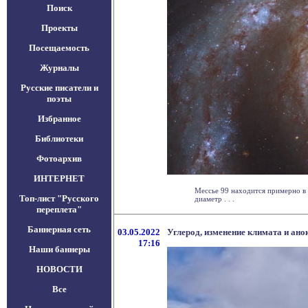
Поиск
Проекты
Посещаемость
Журналы
Русские писатели и
поэты
Избранное
Библиотеки
Фотоархив
ИНТЕРНЕТ
Мессье 99 находится примерно в 
Топ-лист "Русского
диаметр . . .
переплета"
Баннерная сеть
03.05.2022
Углерод, изменение климата и ано
17:16
Наши баннеры
НОВОСТИ
Все