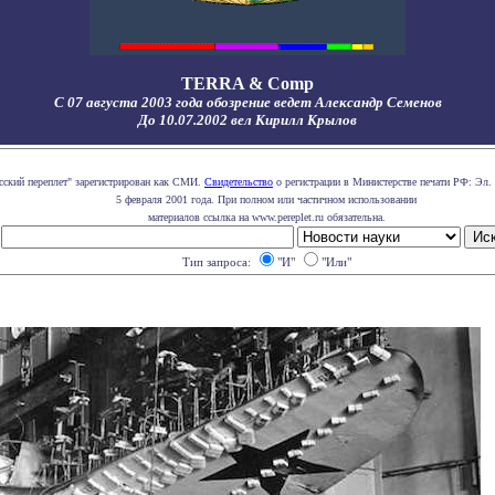
TERRA & Comp
С 07 августа 2003 года обозрение ведет Александр Семенов
До 10.07.2002 вел Кирилл Крылов
сский переплет" зарегистрирован как СМИ.
Свидетельство
о регистрации в Министерстве печати РФ: Эл. 
5 февраля 2001 года. При полном или частичном использовании
материалов ссылка на www.pereplet.ru обязательна.
Тип запроса:
"И"
"Или"