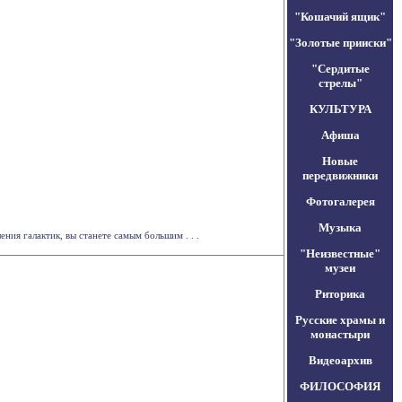
"Кошачий ящик"
"Золотые прииски"
"Сердитые
стрелы"
КУЛЬТУРА
Афиша
Новые
передвижники
Фотогалерея
Музыка
ия галактик, вы станете самым большим . . .
"Неизвестные"
музеи
Риторика
Русские храмы и
монастыри
Видеоархив
ФИЛОСОФИЯ