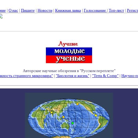
ние
|
О нас
|
Пишите
|
Новости
|
Книжная лавка
|
Голосование
|
Топ-лист
|
Регис
Авторские научные обозрения в "Русском переплете"
жность странного микромира"
|
"Биология и жизнь"
|
"Terra & Comp"
|
Научно-п
Семинары - Конференции - Симпозиумы - Конкурсы