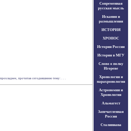
Современная
русская мысль
Искания и
размышления
ИСТОРИЯ
ХРОНОС
История России
История в МГУ
Слово о полку
Игореве
Хронология и
рохладнее, прочитав сегодняшнюю тему: . . .
парахронология
Астрономия и
Хронология
Альмагест
Запечатленная
Россия
Сталиниана