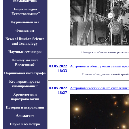
космонавтика
Энциклопедия
"Естествознание"
Журнальный зал
Физматлит
News of Russian Science
and Technology
Научные семинары
Сегодня особенно важна роль ист
Почему молчит
Вселенная?
03.05.2022
Астрономы обнаружили самый яркий
18:33
Парниковая катастрофа
Ученые обнаружили самый яркий п
Кто перым провел
клонирование?
03.05.2022
Астрономический сленг: скопления 
18:27
Хронология и
парахронология
История и астрономия
Альмагест
Наука и культура