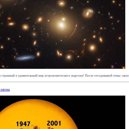
м странный и удивительный мир астрономического жаргона! После сегодняшней темы: скоплен
 пятна