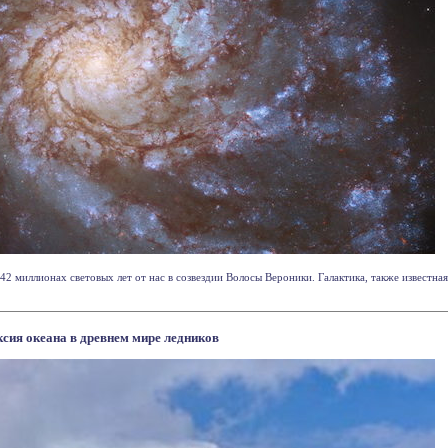
42 миллионах световых лет от нас в созвездии Волосы Вероники. Галактика, также извест
ксия океана в древнем мире ледников