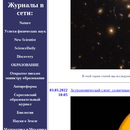
Журналы в
сети:
Nature
Успехи физических наук
New Scientist
ScienceDaily
Discovery
ОБРАЗОВАНИЕ
Открытое письмо
В этой серии статей мы исследуе
министру образования
Антиреформа
03.05.2022
Астрономический сленг: солнечные
Соросовский
18:05
образовательный
журнал
Биология
Науки о Земле
Математика и Механика