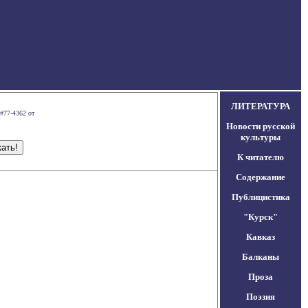
ЛИТЕРАТУРА
#77-4362 от
Новости русской
культуры
К читателю
Содержание
Публицистика
"Курск"
Кавказ
Балканы
Проза
Поэзия