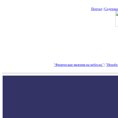
Портал
|
Содержа
"Физические явления на небесах"
|
"Неизбе