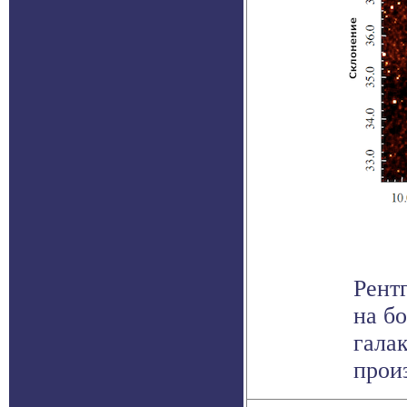
Рент
на б
гала
произ