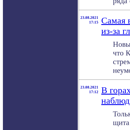
ряда 
23.08.2021
Самая 
17:15
из-за 
Новы
что 
стре
неумо
23.08.2021
В гора
17:12
наблюд
Толь
щита