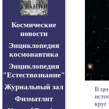
Космические
новости
Энциклопедия
космонавтика
Энциклопедия
"Естествознание"
Журнальный зал
В це
исто
Физматлит
круг