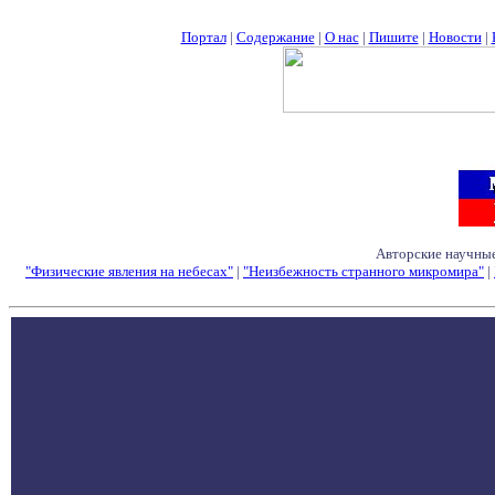
Портал
|
Содержание
|
О нас
|
Пишите
|
Новости
|
Авторские научные
"Физические явления на небесах"
|
"Неизбежность странного микромира"
|
Семинары - Конфе