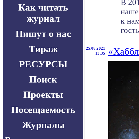
В 201
Как читать
наше
журнал
к на
гостья
Пишут о нас
Тираж
25.08.2021
«Хаббл
13:35
РЕСУРСЫ
Поиск
Проекты
Посещаемость
Журналы