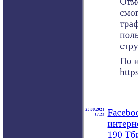
Отме
смо
тра
поль
стру
По 
http
23.08.2021
Facebo
17:23
интерн
190 Тб