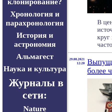
клонирование?
Хронология и
парахронология
В це
исто
История и
круг
астрономия
часто
Альмагест
29.08.2021
Выпуще
12:20
Наука и культура
более ч
Журналы в
сети:
Nature