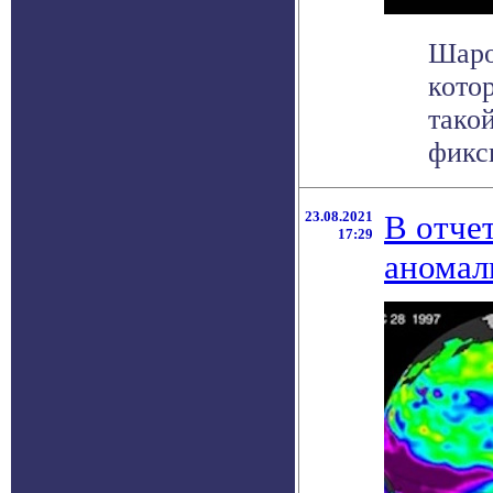
Шаро
кото
тако
фикси
23.08.2021
В отче
17:29
аномал