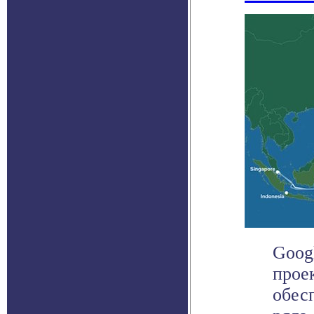
Goog
прое
обес