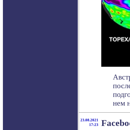
Авст
посл
подг
нем н
23.08.2021
Facebo
17:23