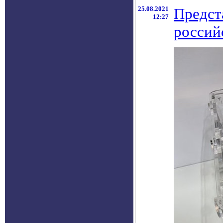
25.08.2021
Предст
12:27
россий