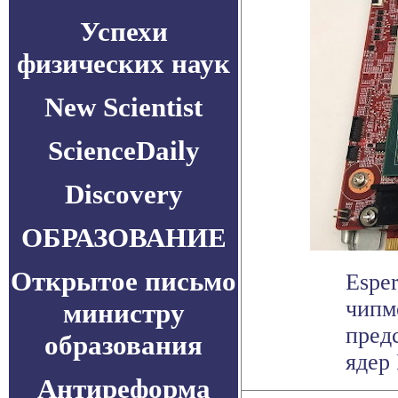
Успехи
физических наук
New Scientist
ScienceDaily
Discovery
ОБРАЗОВАНИЕ
Открытое письмо
Espe
чипм
министру
пред
образования
ядер
Антиреформа