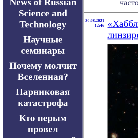
News of Russian
часто
Science and
30.08.2021
«Хаббл
Technology
12:46
линзир
Научные
семинары
Почему молчит
Вселенная?
Парниковая
катастрофа
Кто перым
провел