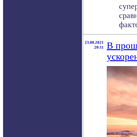
супе
срав
факто
23.08.2021
В прош
20:11
ускоре