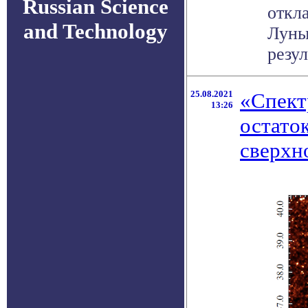
Russian Science
откл
and Technology
Луны
резул
25.08.2021
«Спект
13:26
остато
сверхн