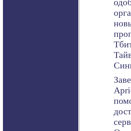
одо
орга
нов
про
Тби
Тай
Син
Зав
Apri
пом
дос
серв