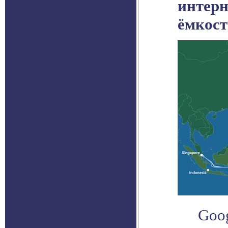
интерн
ёмкост
Goog