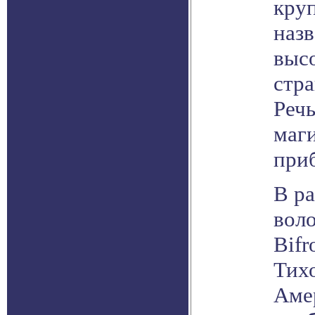
кру
назв
выс
стра
Речь
маг
приб
В р
вол
Bifr
Тих
Аме