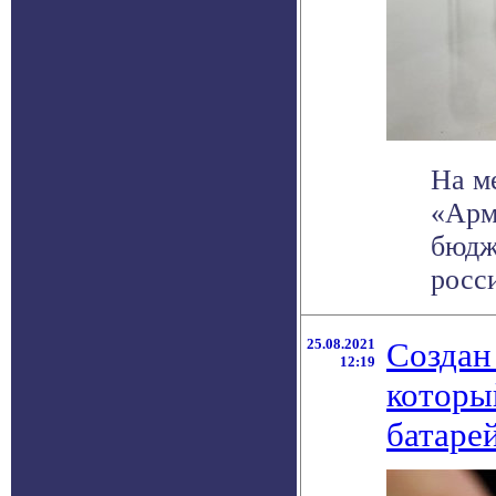
На м
«Арм
бюдж
росси
25.08.2021
Создан
12:19
которы
батаре