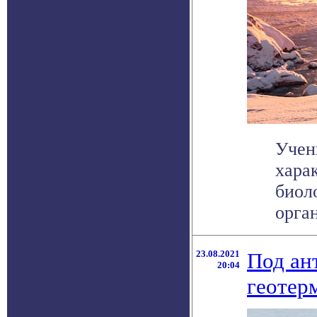
Учен
хара
биол
орган
23.08.2021
Под ан
20:04
геотер