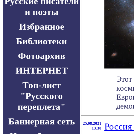
Русские писатели
и поэты
Избранное
Библиотеки
Фотоархив
ИНТЕРНЕТ
Этот
Топ-лист
косм
"Русского
Евро
переплета"
демон
Баннерная сеть
25.08.2021
Россия
13:30