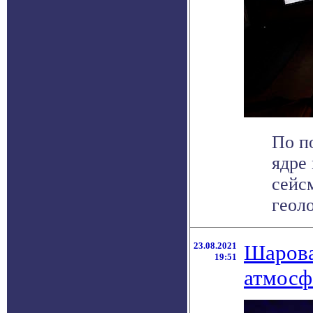
По п
ядре 
сейс
геоло
23.08.2021
Шарова
19:51
атмосф