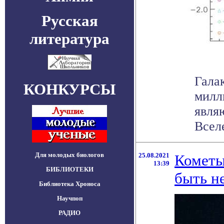
Русская
литература
Гала
КОНКУРСЫ
милл
явля
Вселе
Для молодых биологов
25.08.2021
Кометы
13:39
БИБЛИОТЕКИ
быть не
Библиотека Хроноса
Научпоп
РАДИО