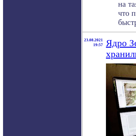
на т
что 
быстр
23.08.2021
Ядро З
19:57
хранил