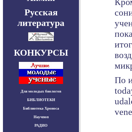
Кром
Русская
сон
литература
уче
пока
ито
КОНКУРСЫ
воз
мик
По и
toda
Для молодых биологов
udal
БИБЛИОТЕКИ
Библиотека Хроноса
vene
Научпоп
РАДИО