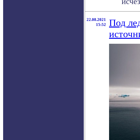
исчез
22.08.2021
Под ле
15:52
источн