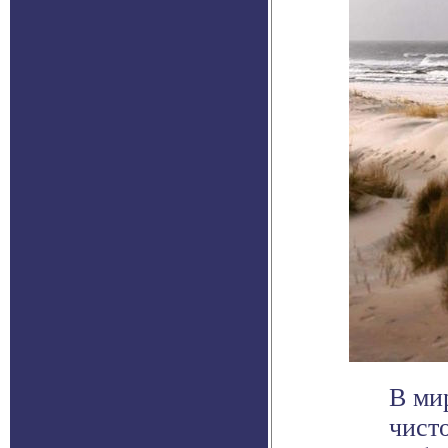
В ми
чист