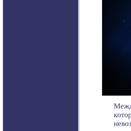
Межд
кото
нево