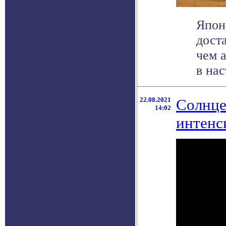
Япон
дост
чем 
в нас
22.08.2021
Солнце
14:02
интенс