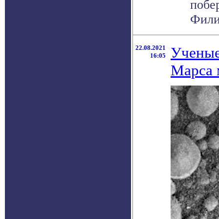
побе
Филип
22.08.2021
Ученые
16:05
Марса 