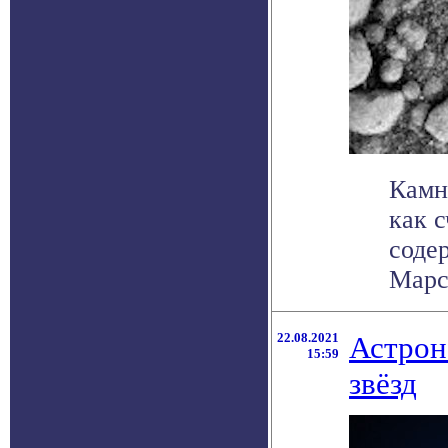
Камн
как 
соде
Марсе
22.08.2021
Астрон
15:59
звёзд