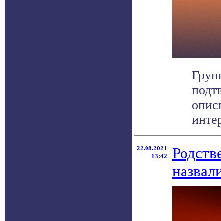
Груп
подт
опис
интер
22.08.2021
Родств
13:42
назвал