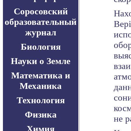
Соросовский
Нахо
образовательный
Bep
журнал
исп
обо
Биология
выяс
Науки о Земле
взаи
Математика и
атмо
Механика
данн
сони
Технология
косм
Физика
не р
Химия