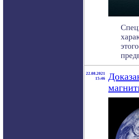
Спец
хара
этог
предв
22.08.2021
Доказа
15:46
магнит