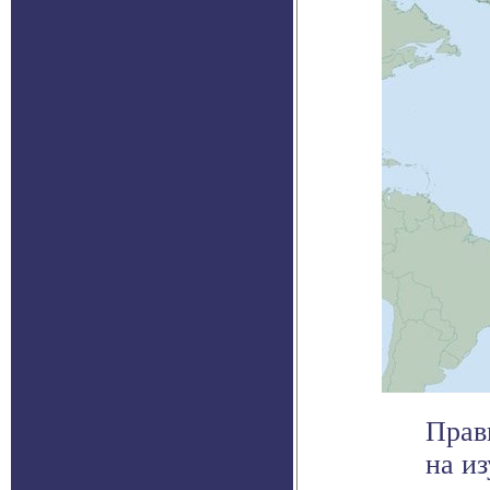
Прав
на и