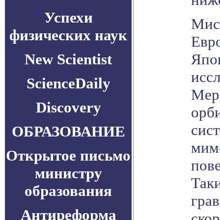
Успехи
Мис
физических наук
Евр
New Scientist
Япо
иссл
ScienceDaily
Мерк
Discovery
орб
сис
ОБРАЗОВАНИЕ
мим
Открытое письмо
пов
министру
Так
образования
гра
Антиреформа
ско