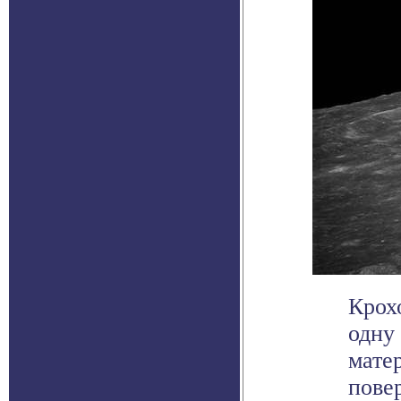
Крох
одну
мате
повер