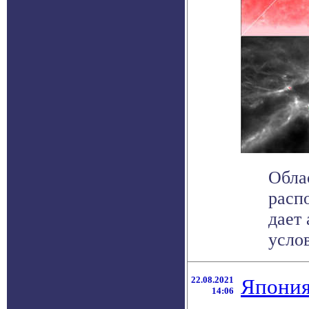
Обла
расп
дает
услов
22.08.2021
Япония
14:06