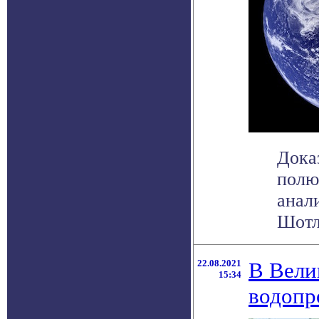
Дока
полю
анал
Шотла
22.08.2021
В Вели
15:34
водопр