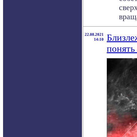
свер
вращ
22.08.2021
Близле
14:10
понять