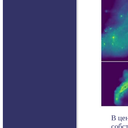
В це
собс