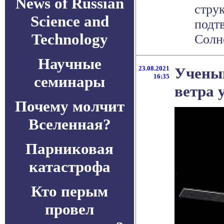
News of Russian
стру
Science and
подтв
Technology
Солне
Научные
23.08.2021
Ученым
16:35
семинары
ветра 
Почему молчит
Вселенная?
Парниковая
катастрофа
Кто перым
провел