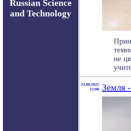
Russian Science
and Technology
Прин
темн
не цв
учиты
23.08.2021
Земля 
12:06