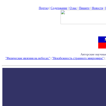
Портал
|
Содержание
|
О нас
|
Пишите
|
Новости
|
Авторские научные
"Физические явления на небесах"
|
"Неизбежность странного микромира"
|
Семинары - Конфе