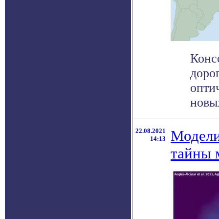
Конс
доро
опти
новых
22.08.2021
Модели
14:13
тайны 