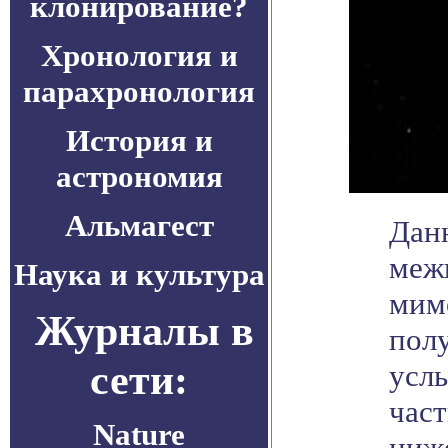
клонирование?
Хронология и
парахронология
История и
астрономия
Альмагест
Дан
меж
Наука и культура
мим
Журналы в
пол
сети:
услы
час
Nature
ниж