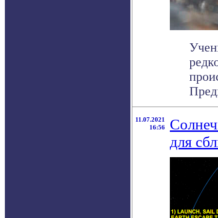
Учен
редк
прои
Предв
11.07.2021
Солнеч
16:56
для сб