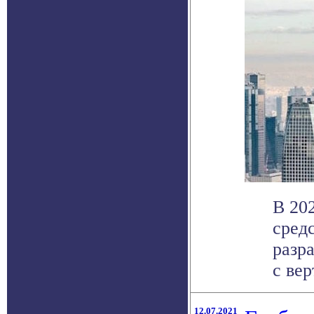
В 202
сред
разр
с вер
12.07.2021