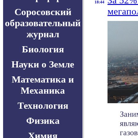
За 52%
18:44
мегапо
Соросовский
образовательный
журнал
Биология
Науки о Земле
Математика и
Механика
Технология
Зани
Физика
явля
газо
Химия