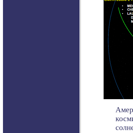
Амер
косм
солн