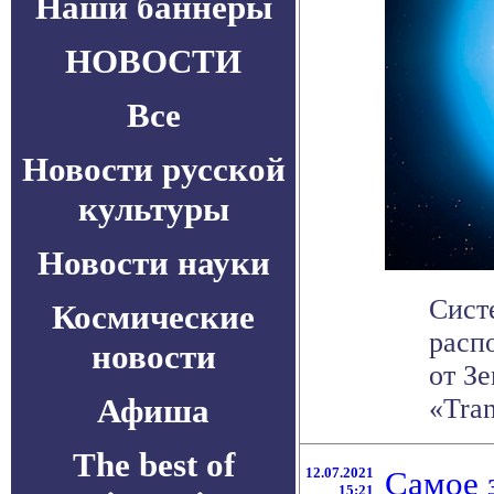
Наши баннеры
НОВОСТИ
Все
Новости русской
культуры
Новости науки
Сист
Космические
расп
новости
от З
Афиша
«Tran
The best of
12.07.2021
Самое 
15:21