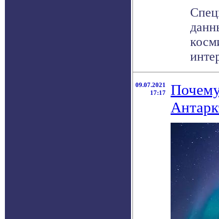
Спец
данн
косм
интер
09.07.2021
Почему 
17:17
Антарк