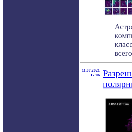
Астр
комп
клас
всего
11.07.2021
Разреш
17:06
полярн