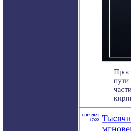
Прос
пути
част
кирпи
11.07.2021
Тысячи
17:22
мгнове