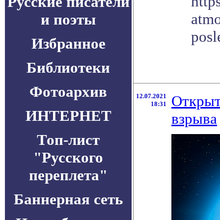
http
Русские писатели
atmo
и поэты
posl
Избранное
Библиотеки
Фотоархив
12.07.2021
Открыт
18:31
ИНТЕРНЕТ
взрыва
Топ-лист
"Русского
переплета"
Баннерная сеть