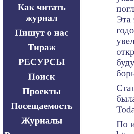
Как читать
погл
журнал
Эта 
годо
Пишут о нас
увел
Тираж
отк
РЕСУРСЫ
буд
борь
Поиск
Стат
Проекты
была
Посещаемость
Toda
Журналы
По 