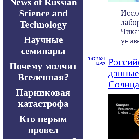
News of Russian
Science and
Иссл
лабо
Technology
Чика
Научные
униве
семинары
13.07.2021
Россий
Почему молчит
14:52
данные
Вселенная?
Солнц
Парниковая
катастрофа
Кто перым
провел