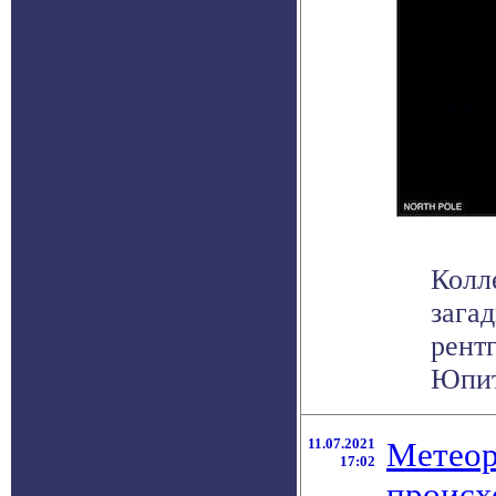
Колл
зага
рент
Юпите
11.07.2021
Метеор
17:02
происх