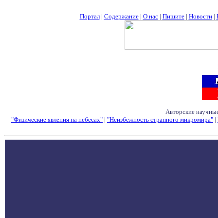
Портал
|
Содержание
|
О нас
|
Пишите
|
Новости
|
Авторские научные
"Физические явления на небесах"
|
"Неизбежность странного микромира"
|
Семинары - Конфе