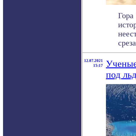
Гора
исто
неес
среза
12.07.2021
Ученые
15:17
под ль