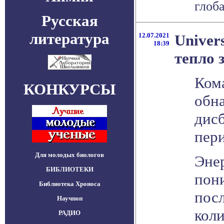
глоба
Русская
литература
12.07.2021
Univer
18:39
тепло 
Ком
КОНКУРСЫ
обн
дисб
пери
Для молодых биологов
Эне
БИБЛИОТЕКИ
пон
Библиотека Хроноса
пос
Научпоп
кол
РАДИО