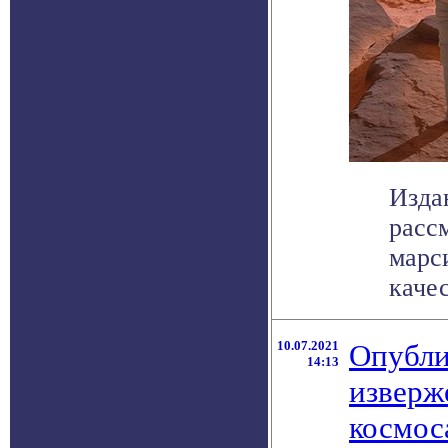
Изда
расс
марс
качес
10.07.2021
Опубли
14:13
изверж
космос