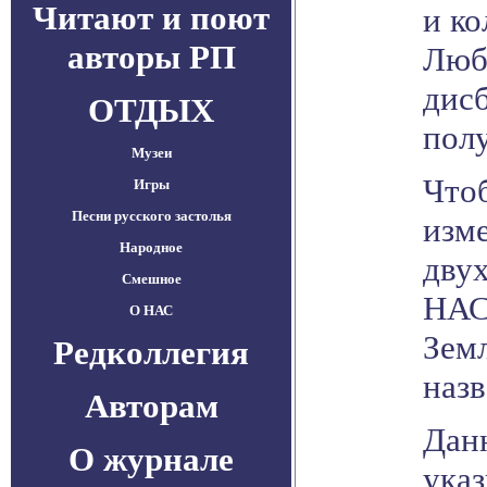
Читают и поют
и ко
авторы РП
Люб
дисб
ОТДЫХ
полу
Музеи
Что
Игры
Песни русского застолья
изме
Народное
дву
Смешное
НАС
О НАС
Земл
Редколлегия
наз
Авторам
Дан
О журнале
указ