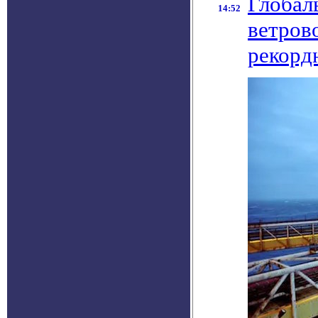
Глобал
14:52
ветров
рекорд