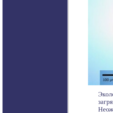
Экол
загр
Неож