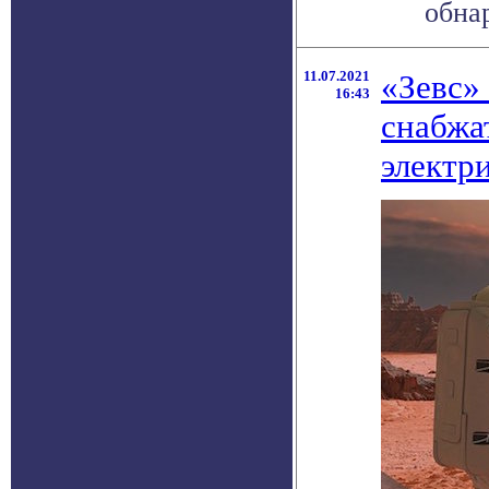
обнар
11.07.2021
«Зевс»
16:43
снабжа
электр