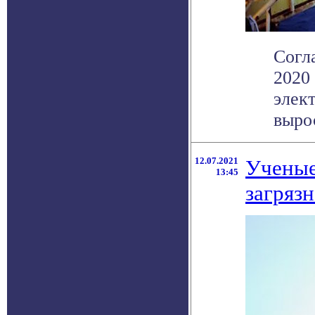
Согла
2020
элек
выро
12.07.2021
Ученые
13:45
загряз