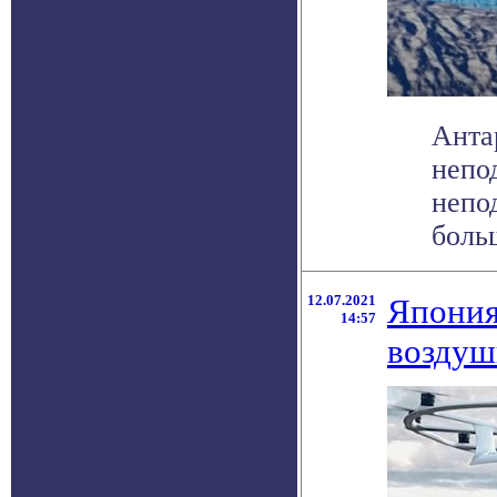
Анта
непо
непо
больш
12.07.2021
Япония
14:57
воздуш