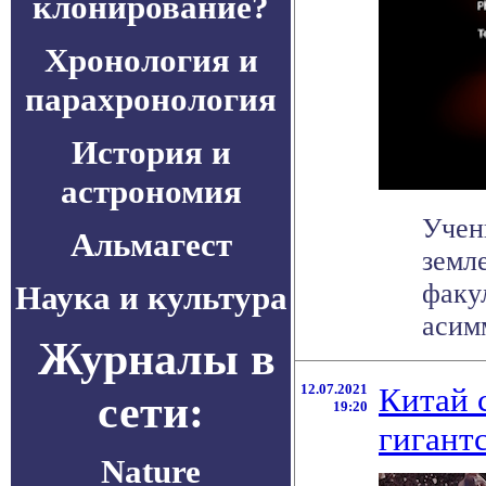
клонирование?
Хронология и
парахронология
История и
астрономия
Учен
Альмагест
земл
факу
Наука и культура
асим
Журналы в
12.07.2021
Китай 
сети:
19:20
гигант
Nature