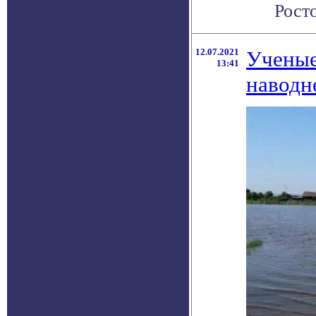
Росто
12.07.2021
Ученые
13:41
наводн