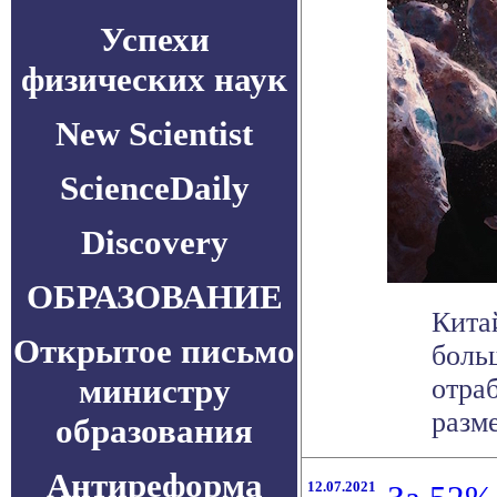
Успехи
физических наук
New Scientist
ScienceDaily
Discovery
ОБРАЗОВАНИЕ
Кита
Открытое письмо
боль
министру
отра
разме
образования
Антиреформа
12.07.2021