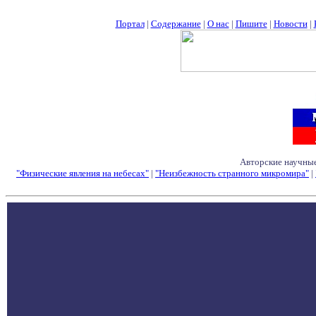
Портал
|
Содержание
|
О нас
|
Пишите
|
Новости
|
Авторские научные
"Физические явления на небесах"
|
"Неизбежность странного микромира"
|
Семинары - Конфе