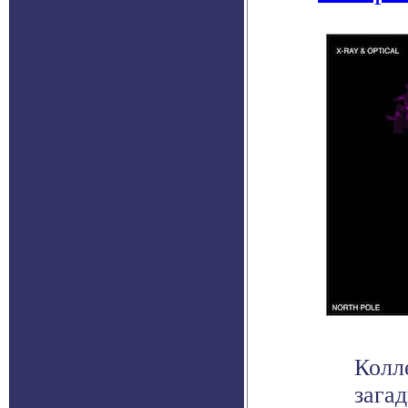
Колл
зага