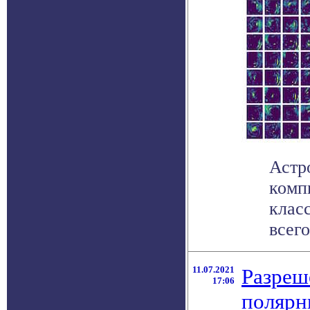
Астр
комп
клас
всего
11.07.2021
Разреш
17:06
полярн