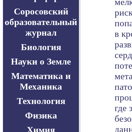
мел
Соросовский
риск
образовательный
попа
журнал
в кр
разв
Биология
серд
Науки о Земле
пот
Математика и
мета
Механика
пато
проц
Технология
где
Физика
безо
дан
Химия