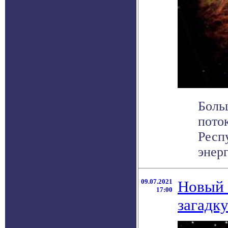
Боль
пото
Респ
энерг
09.07.2021
Новый 
17:00
загадку