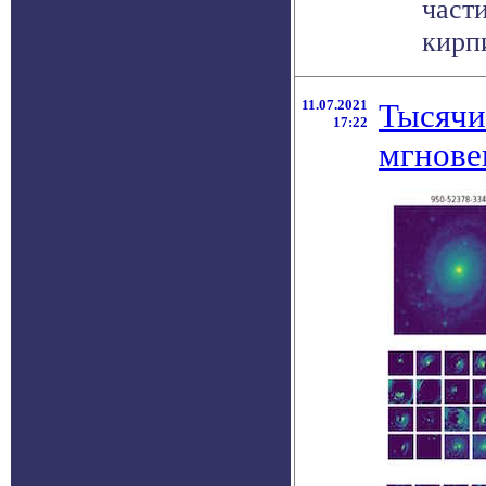
част
кирпи
11.07.2021
Тысячи
17:22
мгнове