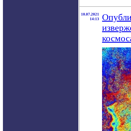
10.07.2021
Опубли
14:13
изверж
космос