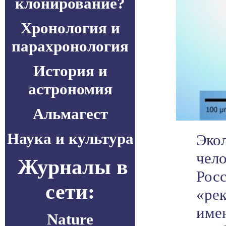
клонирование?
Хронология и
парахронология
История и
астрономия
Альмагест
Наука и культура
Экол
чело
Журналы в
Рос
сети:
«рек
имен
Nature