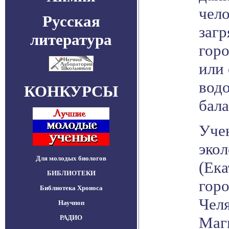
чел
Русская
загр
литература
горо
или
вод
КОНКУРСЫ
бала
Уче
эко
Для молодых биологов
(Ека
БИБЛИОТЕКИ
гор
Библиотека Хроноса
Чел
Научпоп
РАДИО
Маг