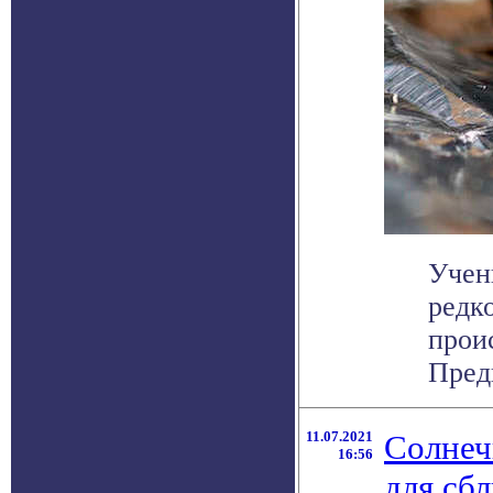
Учен
редк
прои
Предв
11.07.2021
Солнеч
16:56
для сб