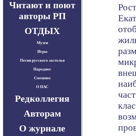
Читают и поют
Рос
авторы РП
Ека
отоб
ОТДЫХ
жил
Музеи
раз
Игры
мик
Песни русского застолья
Народное
внеш
Смешное
наи
О НАС
част
Редколлегия
кла
Авторам
воз
пров
О журнале