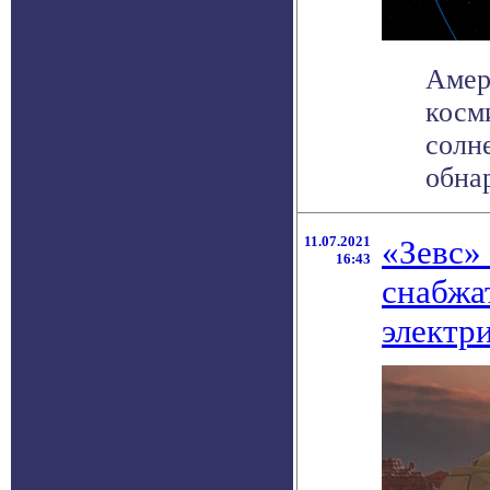
Амер
косм
солн
обнар
11.07.2021
«Зевс»
16:43
снабжа
электр