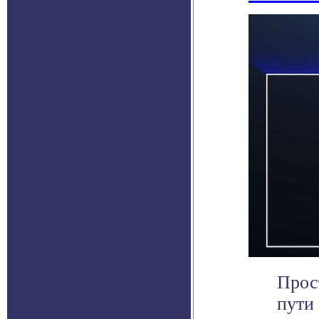
Прос
пути