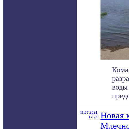
Кома
разр
воды
предо
11.07.2021
Новая 
17:26
Млечно