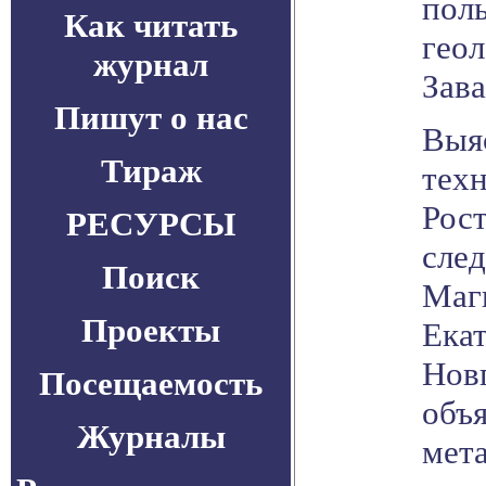
пол
Как читать
гео
журнал
Зав
Пишут о нас
Выя
Тираж
техн
Рост
РЕСУРСЫ
след
Поиск
Магн
Проекты
Ека
Новг
Посещаемость
объя
Журналы
мет