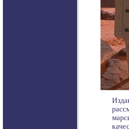
Изда
расс
марс
качес