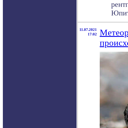
рент
Юпите
11.07.2021
Метеор
17:02
происх