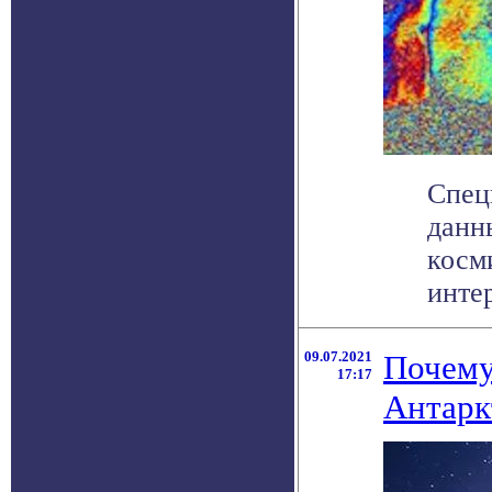
Спец
данн
косм
интер
09.07.2021
Почему 
17:17
Антарк