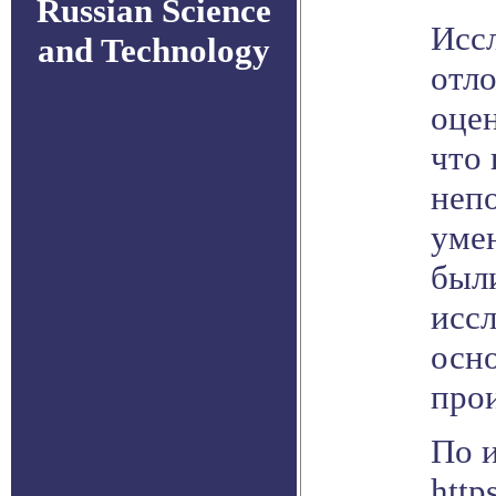
Russian Science
Исс
and Technology
отло
оце
что
непо
умен
был
иссл
осно
про
По 
http