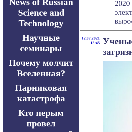
News of Russian
2020
Science and
элек
выро
Technology
Научные
12.07.2021
Ученые
13:45
семинары
загряз
Почему молчит
Вселенная?
Парниковая
катастрофа
Кто перым
провел