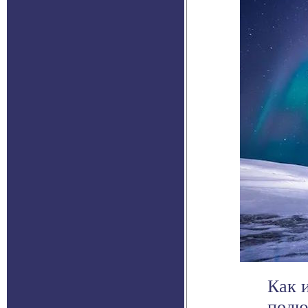
Как 
полю