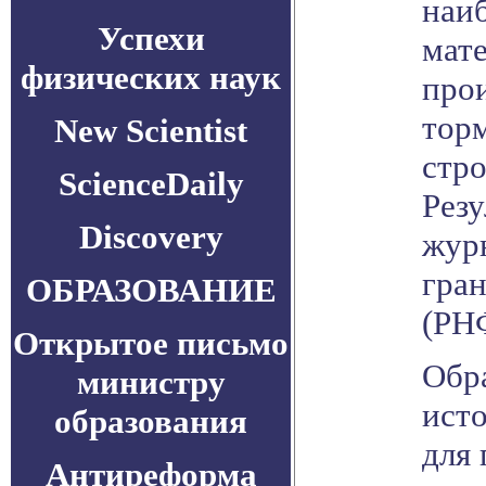
наи
Успехи
мате
физических наук
про
тор
New Scientist
стр
ScienceDaily
Рез
Discovery
жур
гра
ОБРАЗОВАНИЕ
(РН
Открытое письмо
Обр
министру
исто
образования
для
Антиреформа