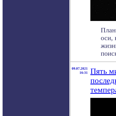
План
оси,
жизн
поиск
09.07.2021
Пять м
16:31
послед
темпер