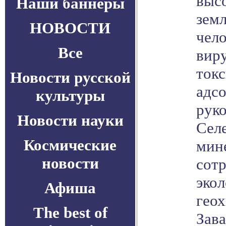
высо
Наши баннеры
земл
НОВОСТИ
чело
Все
виру
ток
Новости русской
адс
культуры
рук
Новости науки
Селе
Космические
мин
новости
сот
эко
Афиша
гео
The best of
Зав