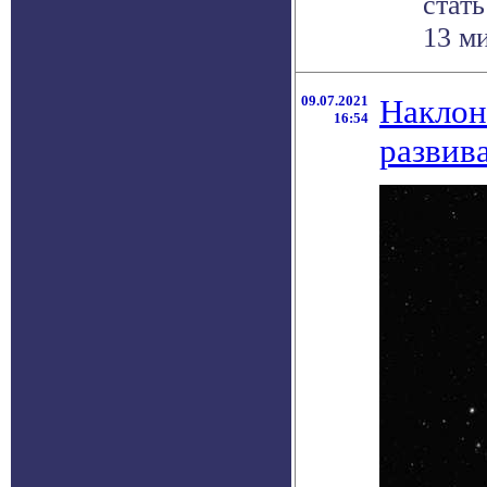
стат
13 ми
09.07.2021
Наклон
16:54
развив