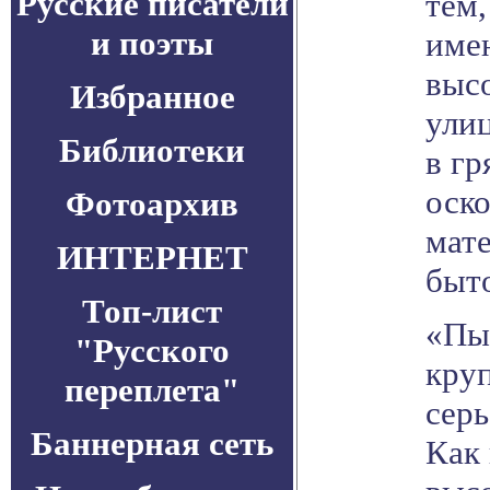
Русские писатели
тем
и поэты
име
выс
Избранное
улиц
Библиотеки
в гр
оско
Фотоархив
мате
ИНТЕРНЕТ
быт
Топ-лист
«Пы
"Русского
кру
переплета"
серь
Баннерная сеть
Как 