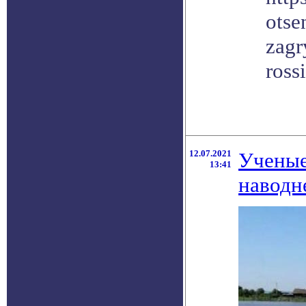
otse
zagr
rossi
12.07.2021
Ученые
13:41
наводн