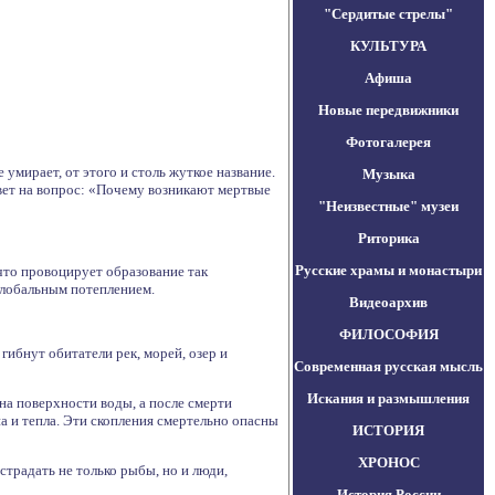
"Сердитые стрелы"
КУЛЬТУРА
Афиша
Новые передвижники
Фотогалерея
умирает, от этого и столь жуткое название.
Музыка
вет на вопрос: «Почему возникают мертвые
"Неизвестные" музеи
Риторика
Русские храмы и монастыри
что провоцирует образование так
 глобальным потеплением.
Видеоархив
ФИЛОСОФИЯ
гибнут обитатели рек, морей, озер и
Современная русская мысль
Искания и размышления
а поверхности воды, а после смерти
а и тепла. Эти скопления смертельно опасны
ИСТОРИЯ
ХРОНОС
традать не только рыбы, но и люди,
История России