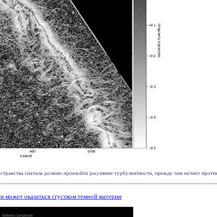
странства сначала должно произойти рассеяние турбулентности, прежде чем начнет протека
и может оказаться сгустком темной материи