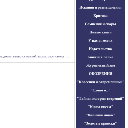
Искания и размышления
Критика
Сомнения и споры
Новые книги
У нас в гостях
Издательство
одоемы являются важной частью экосистемы, . . .
Книжная лавка
Журнальный зал
ОБОЗРЕНИЯ
"Классики и современники"
"Слово о..."
"Тайная история творений"
"Книга писем"
"Кошачий ящик"
"Золотые прииски"