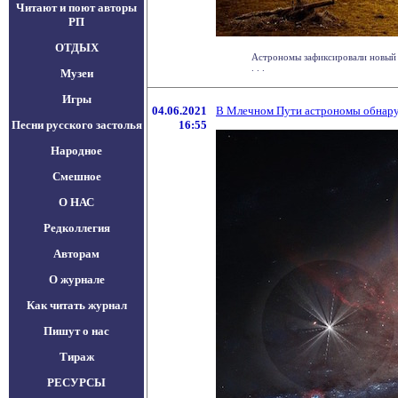
Читают и поют авторы
РП
ОТДЫХ
Астрономы зафиксировали новый 
. . .
Музеи
Игры
04.06.2021
В Млечном Пути астрономы обнаруж
Песни русского застолья
16:55
Народное
Смешное
О НАС
Редколлегия
Авторам
О журнале
Как читать журнал
Пишут о нас
Тираж
РЕСУРСЫ