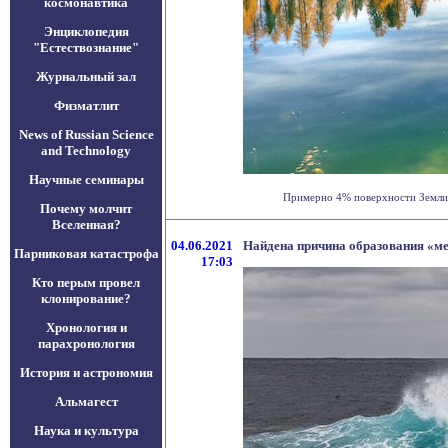
космонавтика
Энциклопедия
"Естествознание"
Журнальный зал
Физматлит
News of Russian Science
and Technology
Научные семинары
Примерно 4% поверхности Земли с
Почему молчит
Вселенная?
04.06.2021
Найдена причина образования «ме
Парниковая катастрофа
17:03
Кто перым провел
клонирование?
Хронология и
парахронология
История и астрономия
Альмагест
Наука и культура