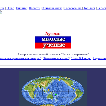
ние
|
О нас
|
Пишите
|
Новости
|
Книжная лавка
|
Голосование
|
Топ-лист
|
Регис
Авторские научные обозрения в "Русском переплете"
жность странного микромира"
|
"Биология и жизнь"
|
"Terra & Comp"
|
Научно-п
Семинары - Конференции - Симпозиумы - Конкурсы