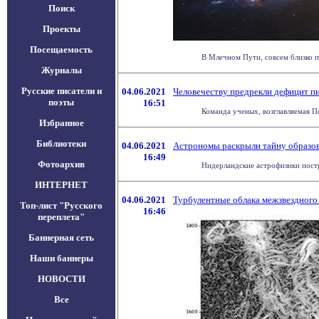
Поиск
Проекты
Посещаемость
В Млечном Пути, совсем близко по
Журналы
Русские писатели и
04.06.2021
Человечеству предрекли дефицит п
поэты
16:51
Команда ученых, возглавляемая П
Избранное
Библиотеки
04.06.2021
Астрономы раскрыли тайну образов
16:49
Фотоархив
Нидерландские астрофизики постр
ИНТЕРНЕТ
04.06.2021
Турбулентные облака межзвездного
Топ-лист "Русского
16:46
переплета"
Баннерная сеть
Наши баннеры
НОВОСТИ
Все