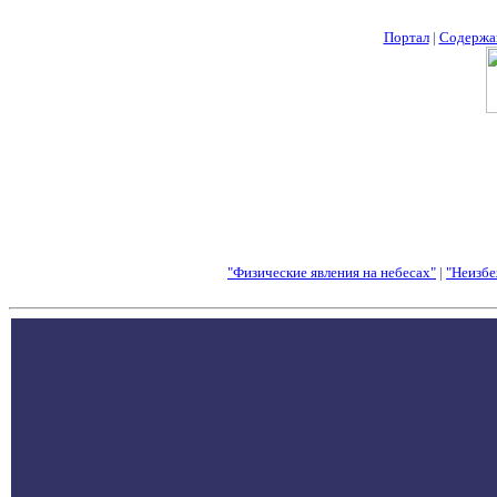
Портал
|
Содержа
"Физические явления на небесах"
|
"Неизбе