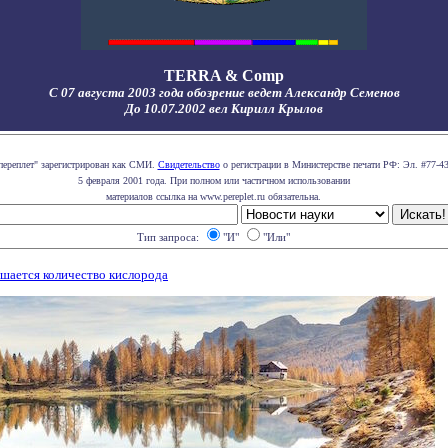
TERRA & Comp
С 07 августа 2003 года обозрение ведет Александр Семенов
До 10.07.2002 вел Кирилл Крылов
переплет" зарегистрирован как СМИ.
Свидетельство
о регистрации в Министерстве печати РФ: Эл. #77-43
5 февраля 2001 года. При полном или частичном использовании
материалов ссылка на www.pereplet.ru обязательна.
Тип запроса:
"И"
"Или"
ьшается количество кислорода