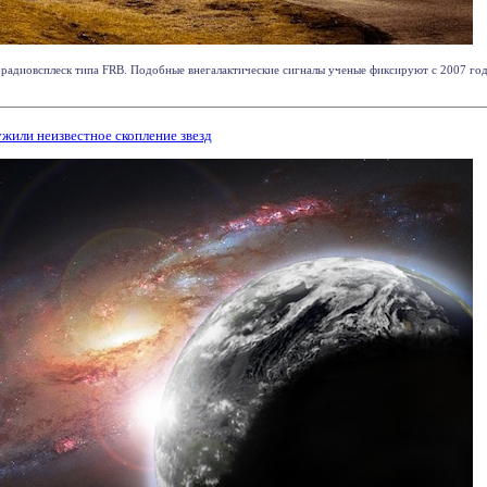
радиовсплеск типа FRB. Подобные внегалактические сигналы ученые фиксируют с 2007 год
или неизвестное скопление звезд