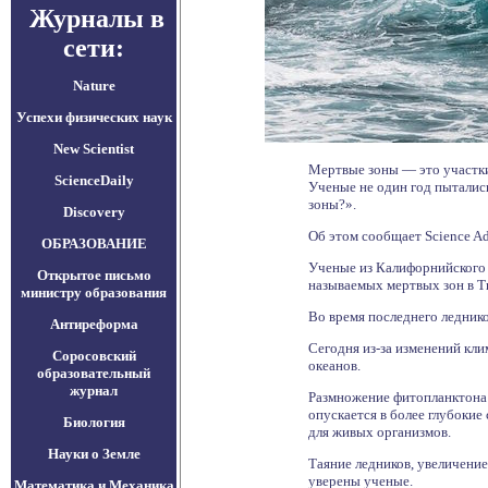
Журналы в
сети:
Nature
Успехи физических наук
New Scientist
Мертвые зоны — это участки 
ScienceDaily
Ученые не один год пыталис
зоны?».
Discovery
Об этом сообщает Science Ad
ОБРАЗОВАНИЕ
Ученые из Калифорнийского 
Открытое письмо
называемых мертвых зон в Ти
министру образования
Во время последнего леднико
Антиреформа
Сегодня из-за изменений кли
Соросовский
океанов.
образовательный
журнал
Размножение фитопланктона 
опускается в более глубокие
Биология
для живых организмов.
Науки о Земле
Таяние ледников, увеличение
уверены ученые.
Математика и Механика