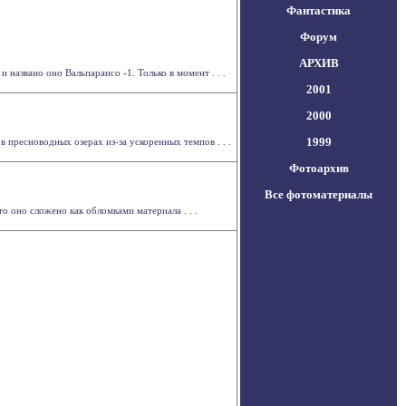
Фантастика
Форум
АРХИВ
названо оно Вальпараисо -1. Только в момент . . .
2001
2000
1999
пресноводных озерах из-за ускоренных темпов . . .
Фотоархив
Все фотоматериалы
 оно сложено как обломками материала . . .