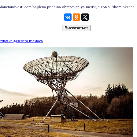
lanetanovosti.com/najdena-prichina-obrazovaniya-mertvyh-zon-v-tihom-okeane
нал из далекого космоса