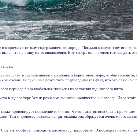
в водоемах с низким содержанием кислорода. Попадая в такую зону все живое 
ь выяснить причину их возникновения. Вот теперь они наконец готовы дать от
vances.
университета сделали анализ отложений в Беринговом море, чтобы выяснить, 
хом океане. Полученные результаты подтвердили тот факт, что это связано с
вого периода была глобальная гипоксия из-за таяния ледникового щита.
мата в гидросфере Земли резко уменьшилось количество кислорода. Из-за этого 
также провоцирует появление таких зон. Фитопланктон всю жизнь проживает н
 слои. Там в процессе разложения фитопланктона образуется очень много метан
 СО2 в атмосфере приводит к дисбалансу гидросферы. В последствии могут пос