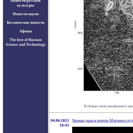
Новости русской
культуры
Новости науки
Космические новости
Афиша
The best of Russian
Science and Technology
В облаках пыли межзвездного про
04.06.2021
Черная дыра в центре Млечного пут
16:43