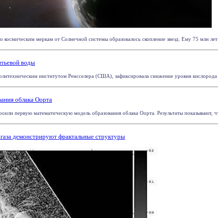
 космическим меркам от Солнечной системы образовалось скопление звезд. Ему 75 млн лет и 
итьевой воды
олитехническим институтом Ренсселера (США), зафиксировала снижение уровня кислорода в 
ания облака Оорта
оили первую математическую модель образования облака Оорта. Результаты показывают, что
 газа демонстрируют фрактальные структуры