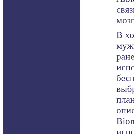
свя
мозг
В х
мужч
ране
испо
бес
выбр
пла
опис
Biom
исп