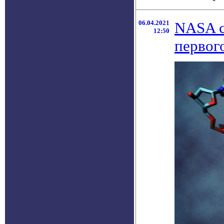
06.04.2021
NASA с
12:50
первог