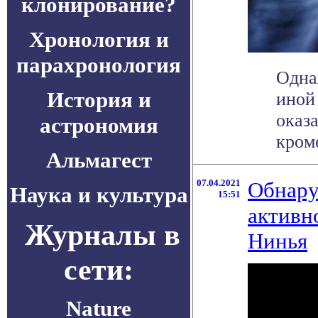
клонирование?
Хронология и
парахронология
Одна
История и
иной
оказ
астрономия
кроме
Альмагест
07.04.2021
Обнару
Наука и культура
15:51
активн
Журналы в
Нинья
сети:
Nature