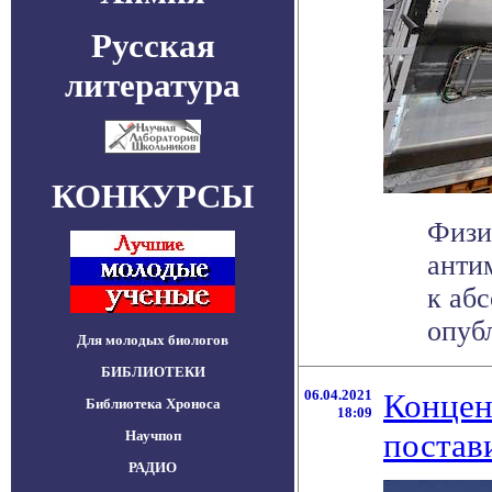
Русская
литература
КОНКУРСЫ
Физи
анти
к аб
опубл
Для молодых биологов
БИБЛИОТЕКИ
06.04.2021
Концен
Библиотека Хроноса
18:09
постав
Научпоп
РАДИО