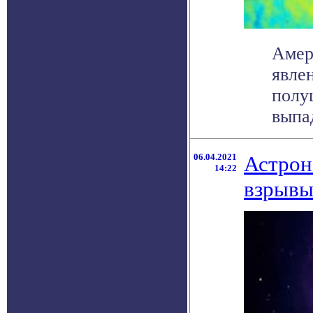
Амер
явле
полу
выпад
06.04.2021
Астрон
14:22
взрывы