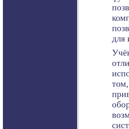
позв
комп
поз
для 
Учё
отл
испо
том,
при
обо
возм
сис