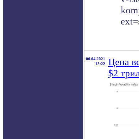
komp
ext=
06.04.2021
Цена в
13:22
$2 три