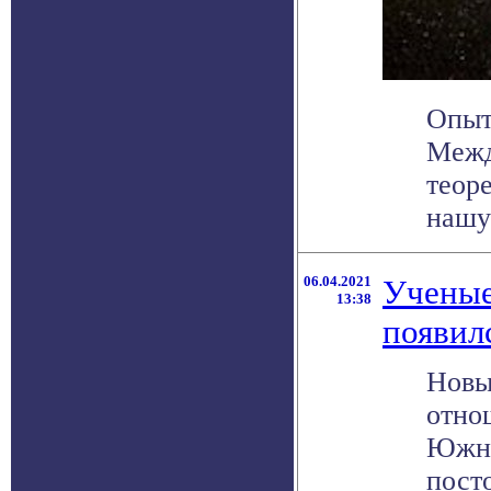
Опыт
Межд
теор
нашу 
06.04.2021
Ученые
13:38
появил
Новы
отно
Южно
посто