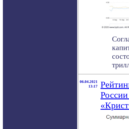
Согл
капи
сост
трилл
06.04.2021
Рейтин
13:17
России
«Крист