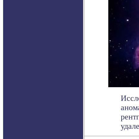
Иссл
аном
рент
удале