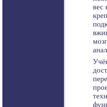
вес 
креп
подк
вжи
мозг
ана
Учё
дост
пере
про
техн
функ