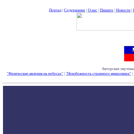
Портал
|
Содержание
|
О нас
|
Пишите
|
Новости
|
Авторские научные
"Физические явления на небесах"
|
"Неизбежность странного микромира"
|
Семинары - Конфе