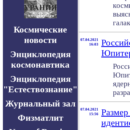
косм
выясн
галак
Космические
новости
07.04.2021
Россий
16:03
Юпитер
Энциклопедия
космонавтика
Росс
Юпит
Энциклопедия
ядер
"Естествознание"
разра
Журнальный зал
07.04.2021
Размер
15:56
Физматлит
иденти