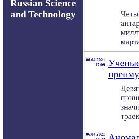
Russian Science
and Technology
Четыр
анта
милл
марта
06.04.2021
Ученые
17:09
преиму
Девя
приш
знач
траек
06.04.2021
Аномал