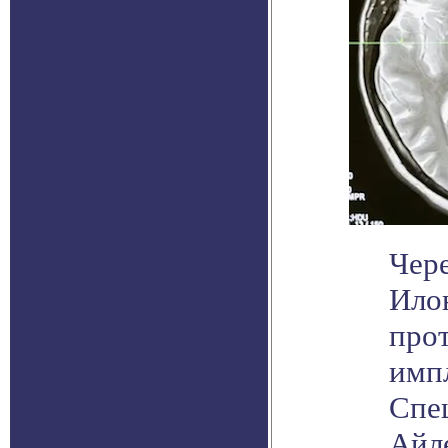
Чере
Ило
прот
имп
Спец
Айл