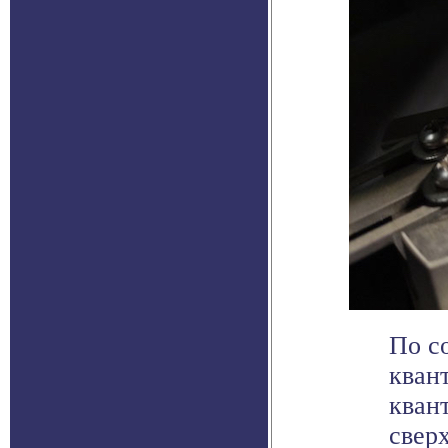
По с
кван
кван
сверх