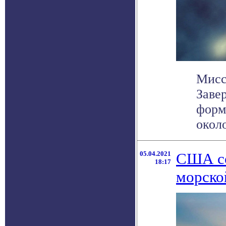
Мисси
Заве
форм
около
05.04.2021
США со
18:17
морско