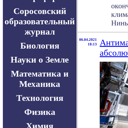
окон
Соросовский
клим
образовательный
Нинья
журнал
06.04.2021
Антима
Биология
18:13
абсолю
Науки о Земле
Математика и
Механика
Технология
Физика
Химия