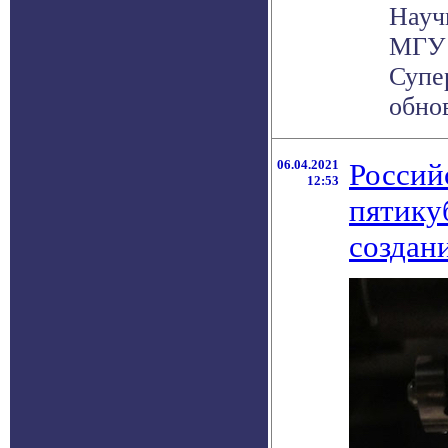
Науч
МГУ 
Супе
обнов
06.04.2021
Россий
12:53
пятику
создан