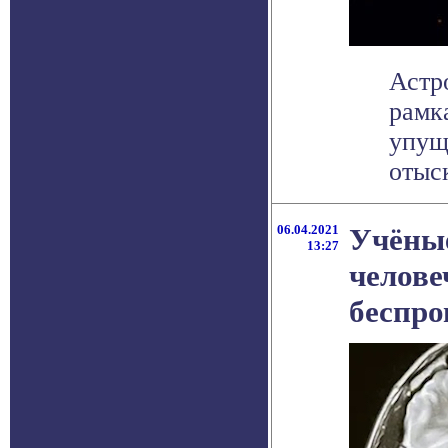
Астр
рамк
упущ
отыск
06.04.2021
Учёные
13:27
челове
беспро