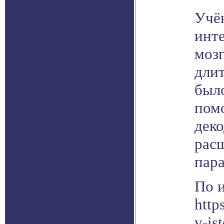
Учё
инте
моз
длит
было
пом
дек
рас
пар
По 
http
v-is