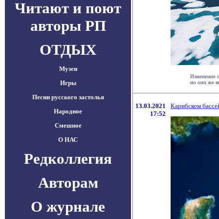
Читают и поют
авторы РП
ОТДЫХ
Музеи
Изменение о
Игры
но они же я
Песни русского застолья
13.03.2021
Карибском бассе
Народное
17:52
Смешное
О НАС
Редколлегия
Авторам
О журнале