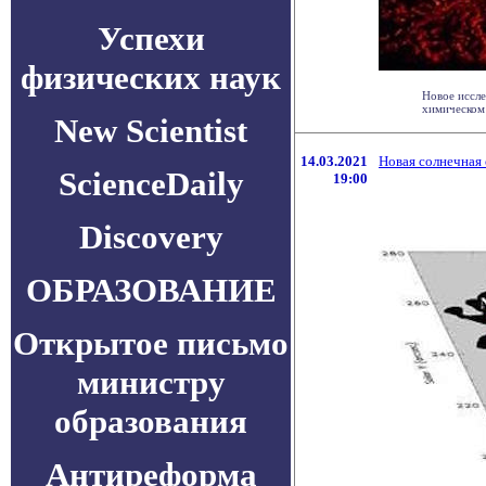
Успехи
физических наук
Новое иссле
химическом 
New Scientist
14.03.2021
Новая солнечная
ScienceDaily
19:00
Discovery
ОБРАЗОВАНИЕ
Открытое письмо
министру
образования
Антиреформа