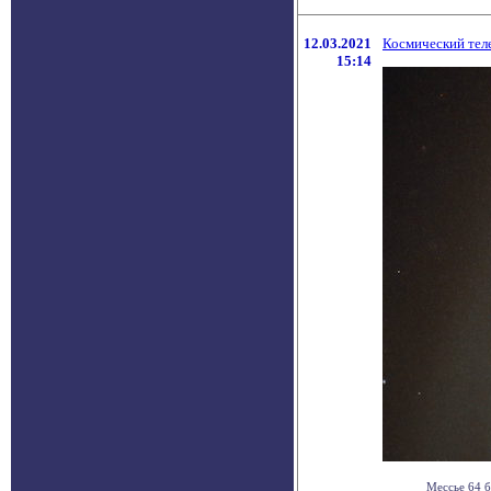
12.03.2021
Космический тел
15:14
Мессье 64 б