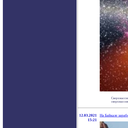
Сверхмассив
сверхмассив
12.03.2021
На Байкале зара
15:21