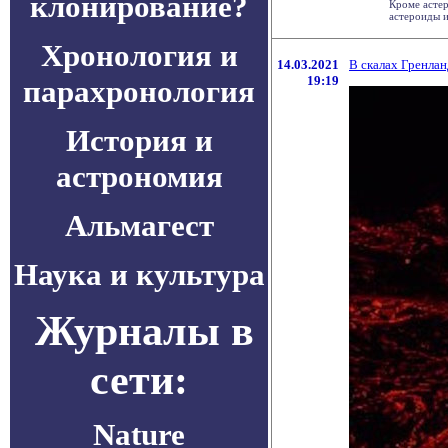
клонирование?
Кроме астер
астероиды и
Хронология и
14.03.2021
В скалах Гренла
19:19
парахронология
История и
астрономия
Альмагест
Наука и культура
Журналы в
сети:
Nature