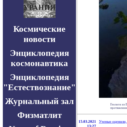
Космические
новости
Энциклопедия
космонавтика
Энциклопедия
"Естествознание"
Журнальный зал
Геологи из 
протяжении 
Физматлит
15.03.2021
Ученые оценили,
13:27