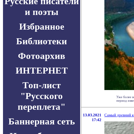
Русские писатели
и поэты
Избранное
Библиотеки
Фотоархив
ИНТЕРНЕТ
Топ-лист
"Русского
Уже более в
период извес
переплета"
13.03.2021
Самый древний кр
Баннерная сеть
17:42