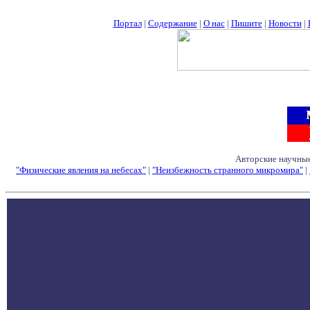
Портал
|
Содержание
|
О нас
|
Пишите
|
Новости
|
Авторские научные
"Физические явления на небесах"
|
"Неизбежность странного микромира"
|
Семинары - Конфе