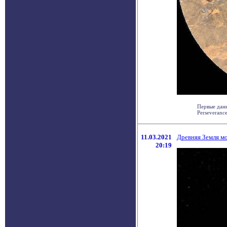
Первые дан
Perseveranc
11.03.2021
Древняя Земля м
20:19