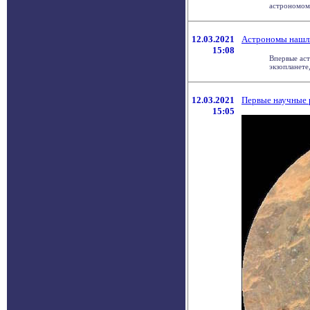
астрономом 
12.03.2021
Астрономы нашли
15:08
Впервые аст
экзопланете
12.03.2021
Первые научные 
15:05