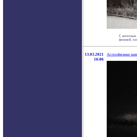
С античных 
физикой, хи
13.03.2021
Астрофизики зая
16:06