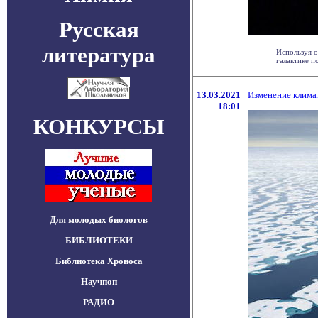
Русская
литература
Используя 
галактике п
13.03.2021
Изменение клима
18:01
КОНКУРСЫ
Для молодых биологов
БИБЛИОТЕКИ
Библиотека Хроноса
Научпоп
РАДИО