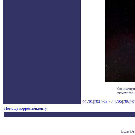
Специалисты
предположил
<<
701
|
702
|
703
|704|
705
|
706
|
70
Помощь корреспонденту
Если Вы