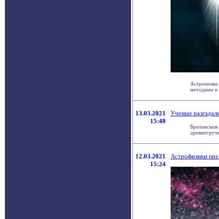
Астрономы и
методами и 
13.03.2021
Ученые разгадал
15:48
Британским
древнегречес
12.03.2021
Астрофизики пре
15:24