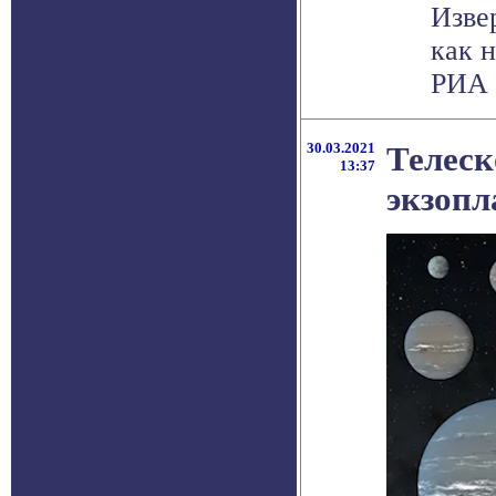
Изве
как 
РИА 
30.03.2021
Телеск
13:37
экзопл