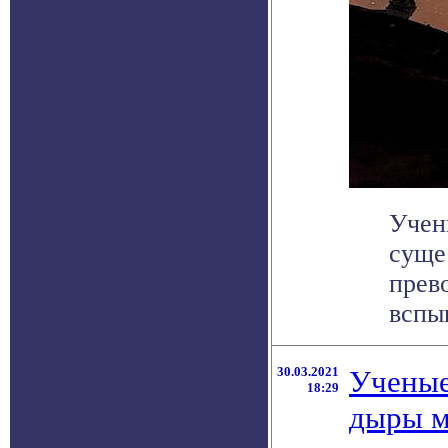
Учен
суще
прево
вспыш
30.03.2021
Ученые
18:29
дыры м