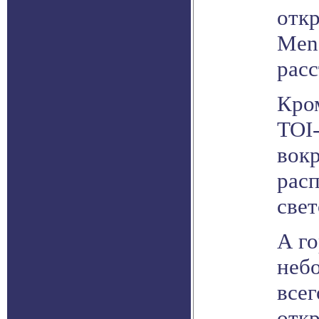
отк
Men
расс
Кром
TOI-
вокр
рас
свет
А го
неб
все
отк