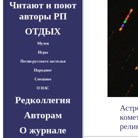
Читают и поют
авторы РП
ОТДЫХ
Музеи
Игры
Песни русского застолья
Народное
Смешное
О НАС
Редколлегия
Астр
Авторам
коме
релик
О журнале