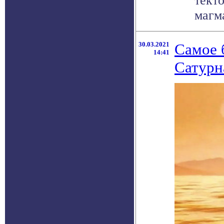
тект
магма
30.03.2021
Самое 
14:41
Сатурн