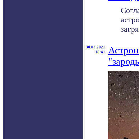
Согла
астр
загря
30.03.2021
Астрон
18:41
"зарод