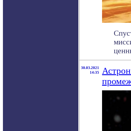
Спус
мисс
ценн
30.03.2021
Астрон
14:35
промеж