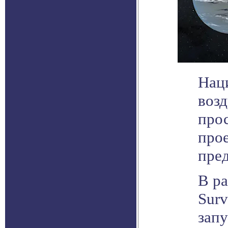
Нац
воз
прос
прое
пре
В ра
Surv
зап