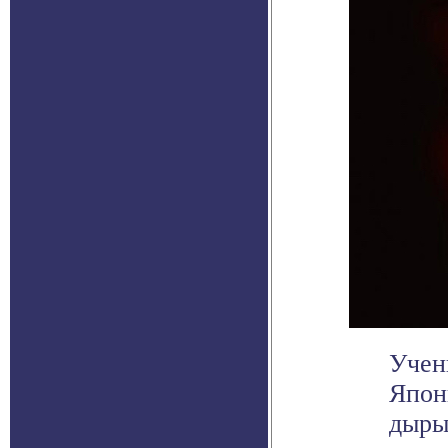
Учен
Япон
дыры