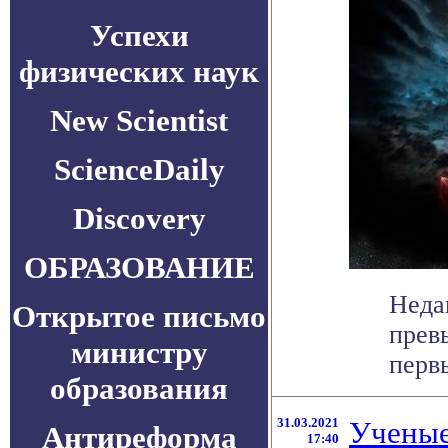
Успехи
физических наук
New Scientist
ScienceDaily
Discovery
ОБРАЗОВАНИЕ
Недав
Открытое письмо
прев
министру
первы
образования
31.03.2021
Ученые
Антиреформа
17:40