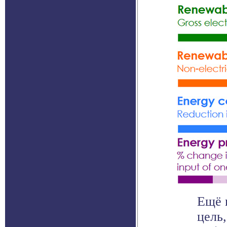
Ещё 
цель,