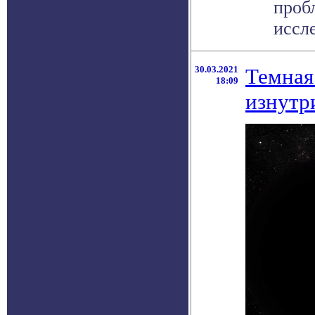
проб
иссле
30.03.2021
Темная
18:09
изнутр