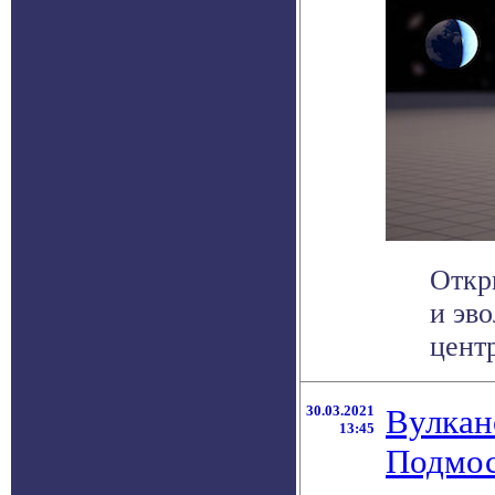
Откр
и эв
центр
30.03.2021
Вулкан
13:45
Подмос