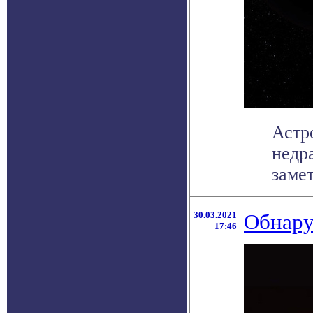
Астр
недр
замет
30.03.2021
Обнару
17:46