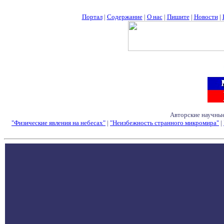
Портал
|
Содержание
|
О нас
|
Пишите
|
Новости
|
Авторские научные
"Физические явления на небесах"
|
"Неизбежность странного микромира"
|
Семинары - Конфе