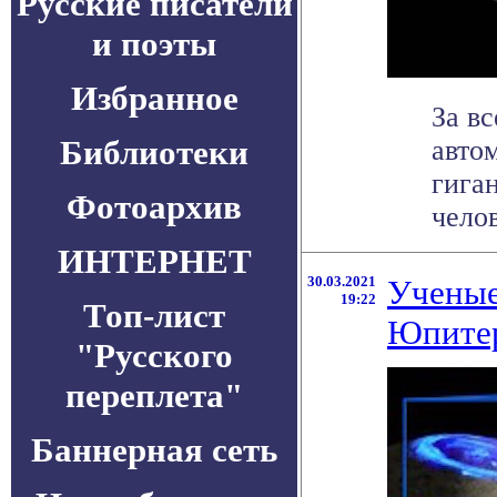
Русские писатели
и поэты
Избранное
За в
Библиотеки
авто
гига
Фотоархив
челов
ИНТЕРНЕТ
30.03.2021
Ученые
19:22
Топ-лист
Юпите
"Русского
переплета"
Баннерная сеть