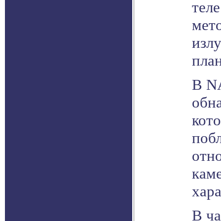
теле
мет
излу
план
В N
обна
кот
побл
отн
кам
хара
В ч