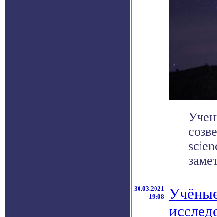
Учен
созв
scie
замет
30.03.2021
Учёные
19:08
исслед