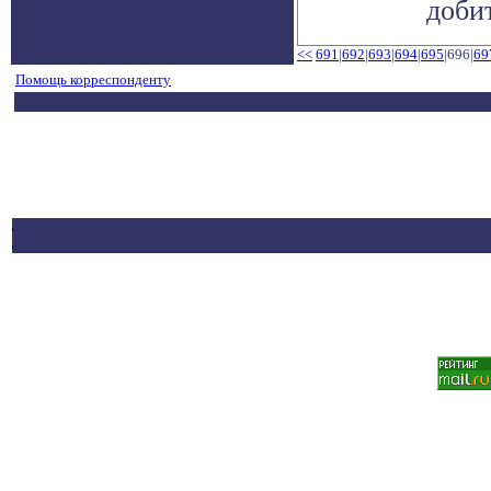
добит
<<
691
|
692
|
693
|
694
|
695
|696|
69
Помощь корреспонденту