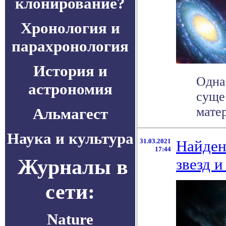
клонирование?
Хронология и
парахронология
История и
Одна
астрономия
суще
матер
Альмагест
Наука и культура
31.03.2021
Найден
17:44
Журналы в
звезд и
сети:
Nature