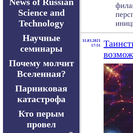
News of Russian
фила
Science and
перс
Technology
иници
Научные
31.03.2021
Таинст
17:51
семинары
возмож
Почему молчит
Вселенная?
Парниковая
катастрофа
Кто перым
провел