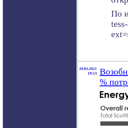
По и
tess
ext=
29.03.2021
Возобн
19:13
% потр