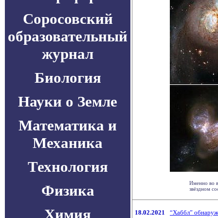
Соросовский
образовательный
журнал
Биология
Науки о Земле
Математика и
Механика
Технология
Именно во в
Физика
звёздном со
Химия
18.02.2021
“Хаббл” обнаруж