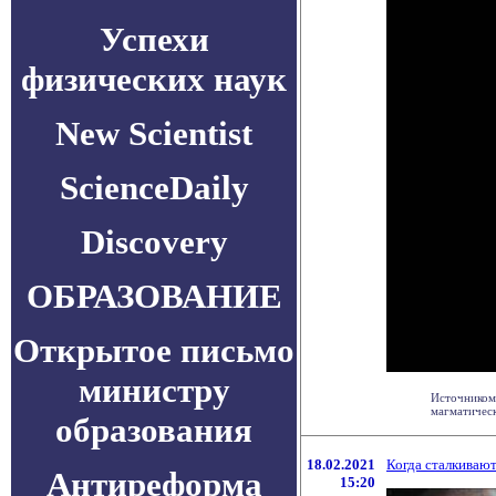
Успехи
физических наук
New Scientist
ScienceDaily
Discovery
ОБРАЗОВАНИЕ
Открытое письмо
министру
Источником 
магматическ
образования
18.02.2021
Когда сталкивают
Антиреформа
15:20