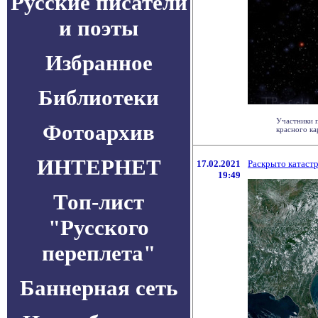
Русские писатели
и поэты
Избранное
Библиотеки
Участники п
Фотоархив
красного ка
ИНТЕРНЕТ
17.02.2021
Раскрыто катаст
19:49
Топ-лист
"Русского
переплета"
Баннерная сеть