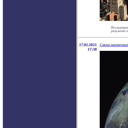
Исследовате
результате э
17.02.2021
Смена магнитных
17:38