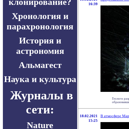
клонирование?
16:39
Хронология и
парахронология
История и
астрономия
Альмагест
Наука и культура
Журналы в
Геологи раз
образовавши
сети:
18.02.2021
В атмосфере Мар
15:25
Nature