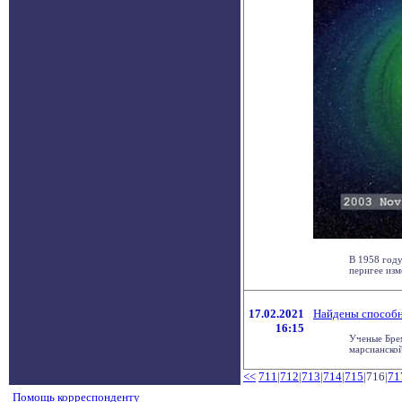
В 1958 году
перигее изм
17.02.2021
Найдены способн
16:15
Ученые Брем
марсианской
<<
711
|
712
|
713
|
714
|
715
|716|
71
Помощь корреспонденту