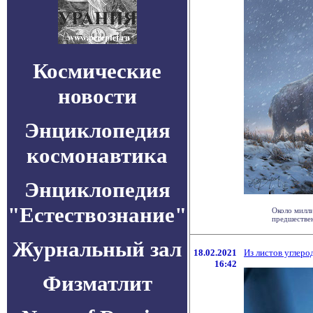
Космические
новости
Энциклопедия
космонавтика
Энциклопедия
"Естествознание"
Около милли
предшествен
Журнальный зал
18.02.2021
Из листов углер
16:42
Физматлит