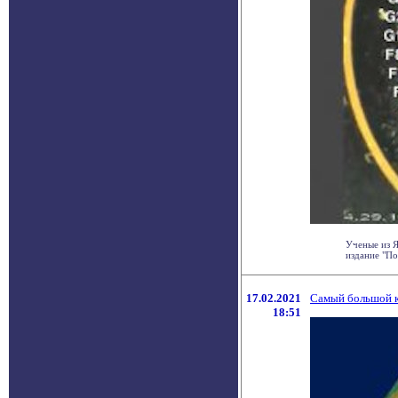
Ученые из Я
издание "По
17.02.2021
Самый большой к
18:51