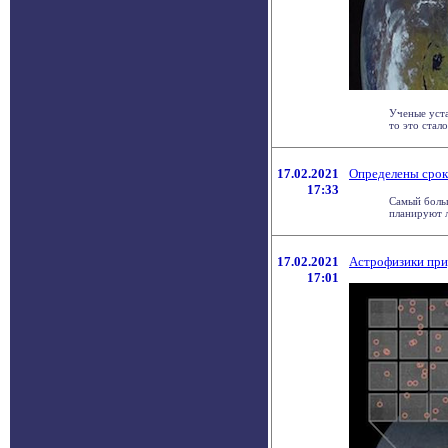
Ученые уста
то это стал
17.02.2021
Определены срок
17:33
Самый боль
планируют л
17.02.2021
Астрофизики при
17:01