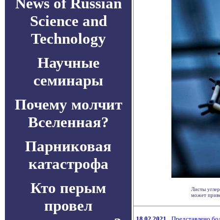
News of Russian
Science and
Technology
Научные
семинары
Почему молчит
Вселенная?
Парниковая
катастрофа
Кто перым
Листы угле
может приве
провел
18.02.2021
Представлено бо