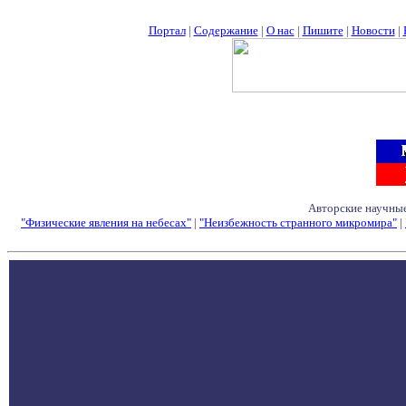
Портал
|
Содержание
|
О нас
|
Пишите
|
Новости
|
Авторские научные
"Физические явления на небесах"
|
"Неизбежность странного микромира"
|
Семинары - Конфе