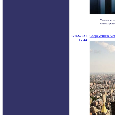
Ученые исп
метода реко
17.02.2021
Современные мег
17:44