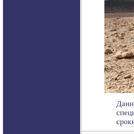
Данн
спец
сроки