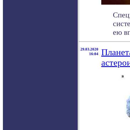
Спец
сист
ею вп
29.03.2020
Планет
16:04
астеро