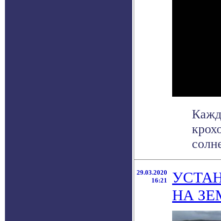
Кажд
крох
солне
29.03.2020
УСТА
16:21
НА ЗЕ