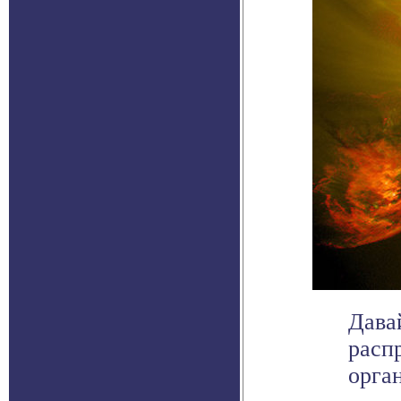
Дава
расп
орган