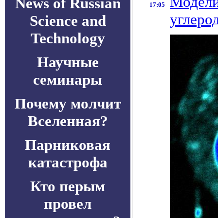
Модели
News of Russian
17:05
углеро
Science and
Technology
Научные
семинары
Почему молчит
Вселенная?
Парниковая
катастрофа
Кто перым
провел