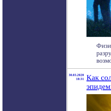
Физи
разр
возмо
30.03.2020
Как со
18:31
эпидем