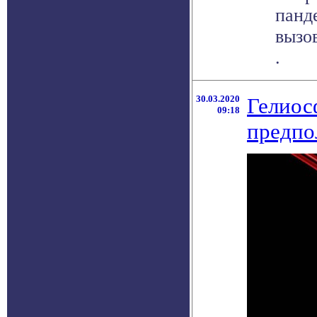
панд
вызо
.
30.03.2020
Гелиос
09:18
предпо