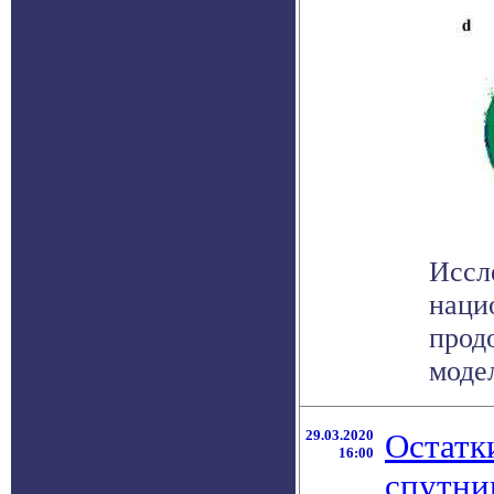
Иссл
наци
прод
модел
29.03.2020
Остатк
16:00
спутн