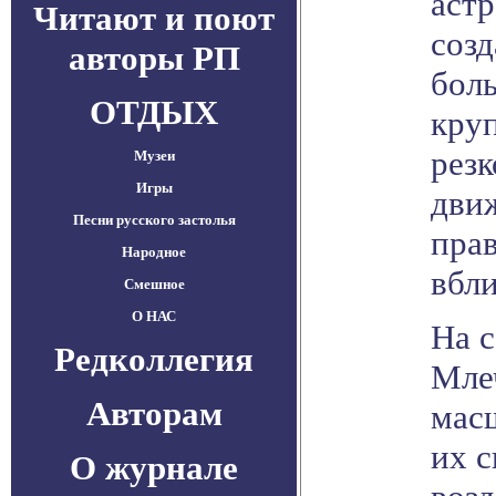
астр
Читают и поют
созд
авторы РП
боль
ОТДЫХ
кру
резк
Музеи
Игры
движ
Песни русского застолья
прав
Народное
вбл
Смешное
О НАС
На с
Редколлегия
Мле
Авторам
мас
их с
О журнале