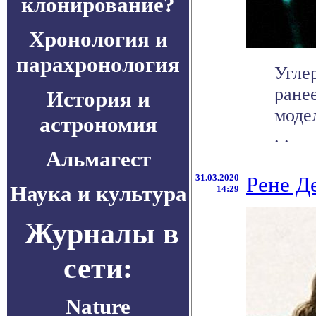
клонирование?
Хронология и
парахронология
Углер
ране
История и
моде
астрономия
. .
Альмагест
31.03.2020
Рене Д
Наука и культура
14:29
Журналы в
сети:
Nature