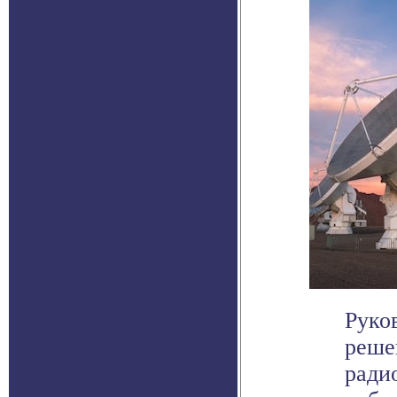
Руко
реше
ради