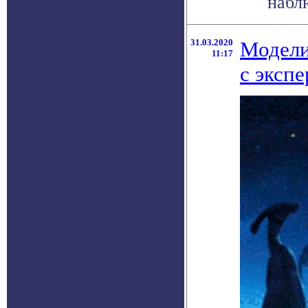
наблю
31.03.2020
Модели
11:17
с эксп