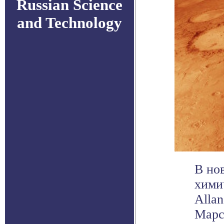
Russian Science
and Technology
В но
хими
Allan
Марсе