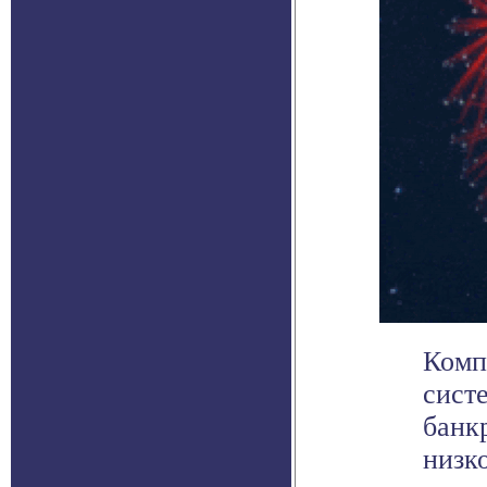
Комп
сист
банк
низко