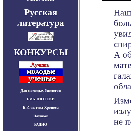
Русская
Наша
литература
боль
увид
спир
КОНКУРСЫ
А об
мате
гала
обла
Для молодых биологов
Изме
БИБЛИОТЕКИ
Библиотека Хроноса
изл
Научпоп
не п
РАДИО