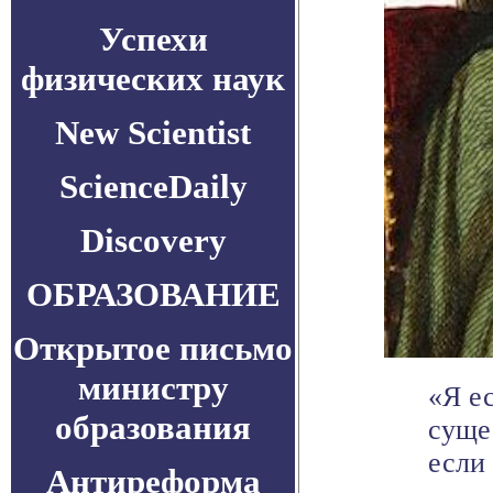
Успехи
физических наук
New Scientist
ScienceDaily
Discovery
ОБРАЗОВАНИЕ
Открытое письмо
министру
«Я е
образования
суще
если 
Антиреформа