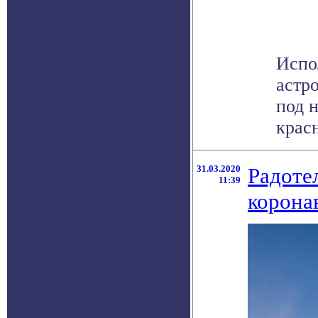
Испо
астр
под 
красн
31.03.2020
Радоте
11:39
корона