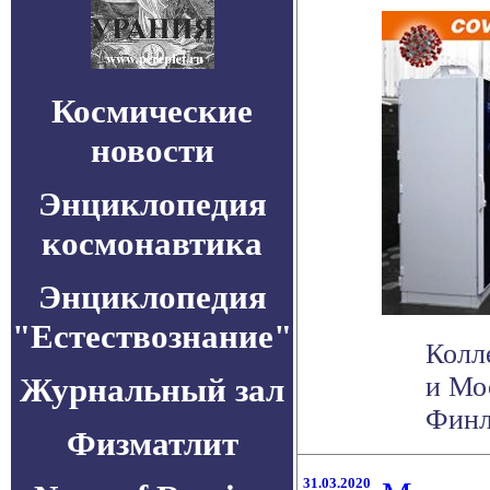
Космические
новости
Энциклопедия
космонавтика
Энциклопедия
"Естествознание"
Колл
Журнальный зал
и Мо
Финл
Физматлит
31.03.2020