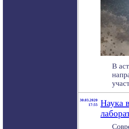
В ас
напр
учас
30.03.2020
Наука 
17:55
лабора
Совр