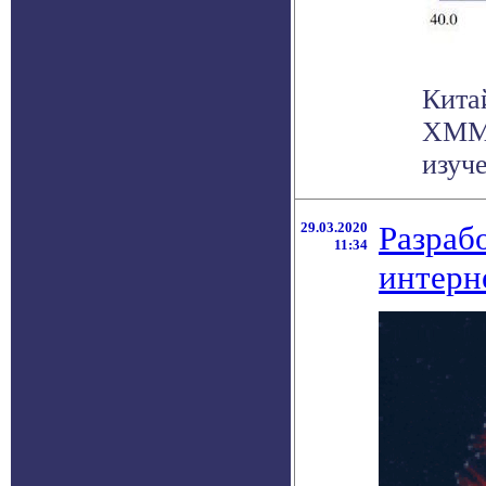
Кита
XMM-
изуче
29.03.2020
Разраб
11:34
интерн