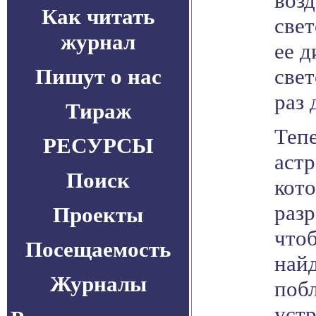
возд
Как читать
свет
журнал
ее д
Пишут о нас
свет
раз 
Тираж
Тепе
РЕСУРСЫ
астр
Поиск
кот
разр
Проекты
чтоб
Посещаемость
най
Журналы
побл
уст