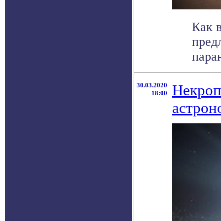
Как 
предл
пара
30.03.2020
Некроп
18:00
астрон