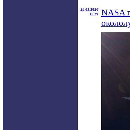
29.03.2020
NASA п
11:29
околол