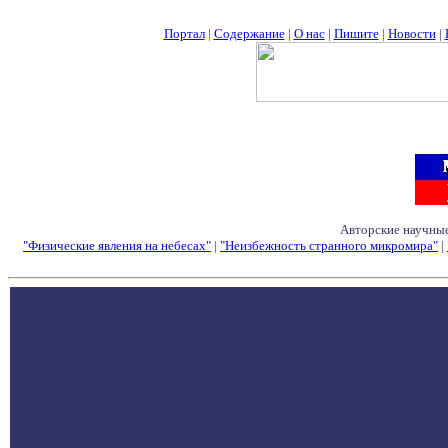
Портал
|
Содержание
|
О нас
|
Пишите
|
Новости
|
Авторские научные
"Физические явления на небесах"
|
"Неизбежность странного микромира"
|
Семинары - Конфе