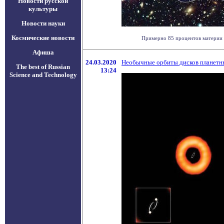
Новости русской
культуры
Новости науки
Космические новости
Примерно 85 процентов материи во
Афиша
24.03.2020
Необычные орбиты дисков планетны
The best of Russian
13:24
Science and Technology