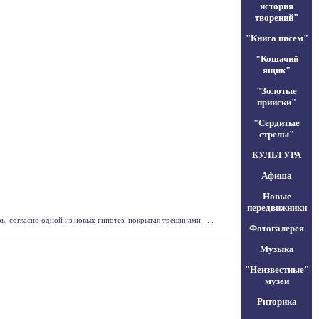
история
творений"
"Книга писем"
"Кошачий
ящик"
"Золотые
прииски"
"Сердитые
стрелы"
КУЛЬТУРА
Афиша
Новые
передвижники
 согласно одной из новых гипотез, покрытая трещинами . . .
Фотогалерея
Музыка
"Неизвестные"
музеи
Риторика