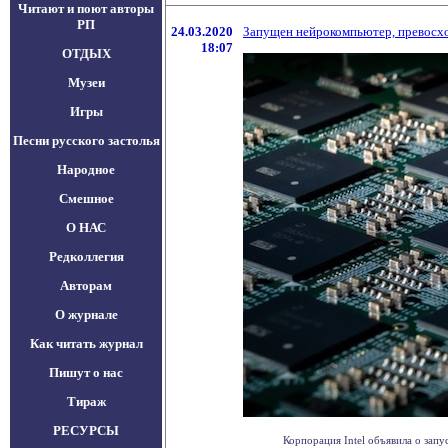
Читают и поют авторы
РП
24.03.2020
Запущен нейрокомпьютер, превосх
18:07
ОТДЫХ
Музеи
Игры
Песни русского застолья
Народное
Смешное
О НАС
Редколлегия
Авторам
О журнале
Как читать журнал
Пишут о нас
Тираж
РЕСУРСЫ
Корпорация Intel объявила о зап