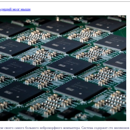
одящий мозг мыши
уске своего самого большого нейроморфного компьютера. Система содержит сто миллионов 