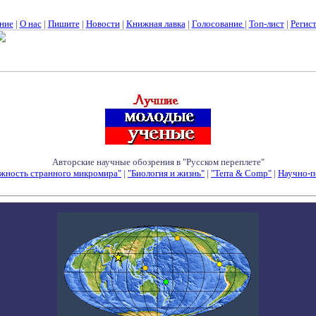
ние
|
О нас
|
Пишите
|
Новости
|
Книжная лавка
|
Голосование
|
Топ-лист
|
Регис
Авторские научные обозрения в "Русском переплете"
жность странного микромира"
|
"Биология и жизнь"
|
"Terra & Comp"
|
Научно-п
Семинары - Конференции - Симпозиумы - Конкурсы