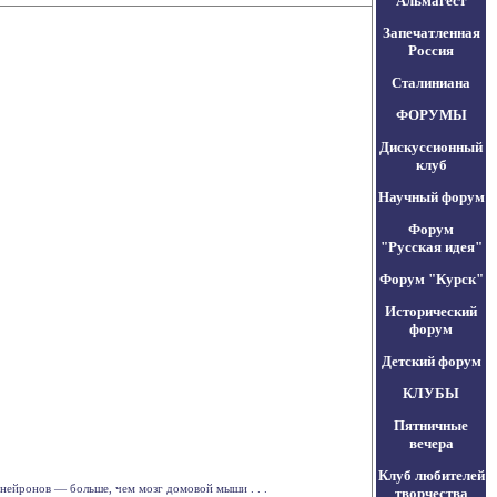
Альмагест
Запечатленная
Россия
Сталиниана
ФОРУМЫ
Дискуссионный
клуб
Научный форум
Форум
"Русская идея"
Форум "Курск"
Исторический
форум
Детский форум
КЛУБЫ
Пятничные
вечера
Клуб любителей
нейронов — больше, чем мозг домовой мыши . . .
творчества