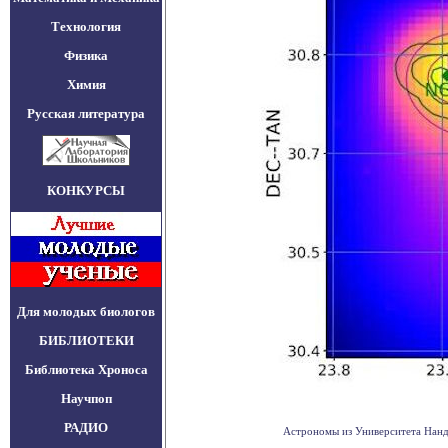
Технология
Физика
Химия
Русская литература
КОНКУРСЫ
Для молодых биологов
БИБЛИОТЕКИ
Библиотека Хроноса
Научпоп
РАДИО
Астрономы из Университета Нандж