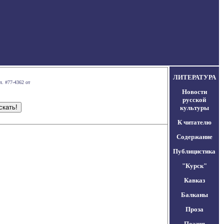
ЛИТЕРАТУРА
л. #77-4362 от
Новости
русской
культуры
К читателю
Содержание
Публицистика
"Курск"
Кавказ
Балканы
Проза
Поэзия