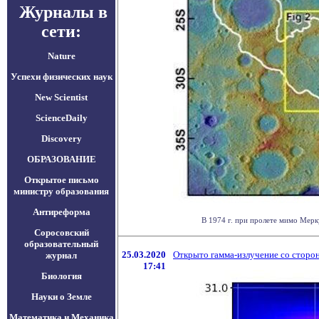
Журналы в
сети:
Nature
Успехи физических наук
New Scientist
ScienceDaily
Discovery
ОБРАЗОВАНИЕ
Открытое письмо
министру образования
Антиреформа
В 1974 г. при пролете мимо Мерк
Соросовский
образовательный
25.03.2020
Открыто гамма-излучение со сторон
журнал
17:41
Биология
Науки о Земле
Математика и Механика