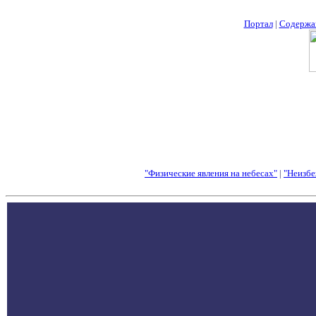
Портал
|
Содержа
"Физические явления на небесах"
|
"Неизбе