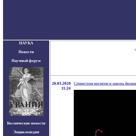
НАУКА
"
Новости
Научный форум
26.03.2020
Симметрия времени и законы физик
11:24
Космические новости
Энциклопедия