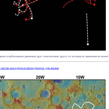
твуют в орбитальном движении друг относительно друга, то история их движения не может б
могли находиться ингредиенты для жизни