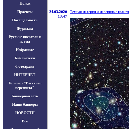
Поиск
Проекты
24.03.2020
Темная материя и массивные галакт
13:47
Посещаемость
Журналы
Русские писатели и
поэты
Избранное
Библиотеки
Фотоархив
ИНТЕРНЕТ
Топ-лист "Русского
переплета"
Баннерная сеть
Наши баннеры
НОВОСТИ
Все