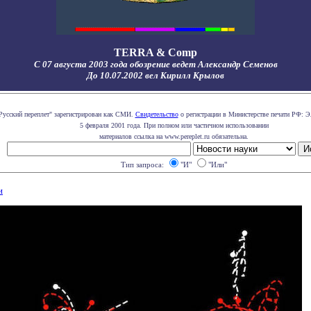
TERRA & Comp
С 07 августа 2003 года обозрение ведет Александр Семенов
До 10.07.2002 вел Кирилл Крылов
Русский переплет" зарегистрирован как СМИ.
Свидетельство
о регистрации в Министерстве печати РФ: Э
5 февраля 2001 года. При полном или частичном использовании
материалов ссылка на www.pereplet.ru обязательна.
Тип запроса:
"И"
"Или"
и