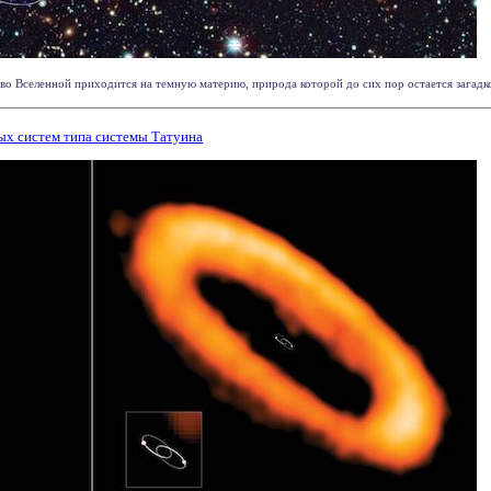
 Вселенной приходится на темную материю, природа которой до сих пор остается загадкой, 
х систем типа системы Татуина