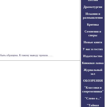
Драматургия
Искания и
размышления
Критика
Сомнения и
споры
Новые книги
У нас в гостях
ыть обращена. К такому выводу пришла . . .
Издательство
Книжная лавка
Журнальный
зал
ОБОЗРЕНИЯ
"Классики и
современники"
"Слово о..."
"Тайная