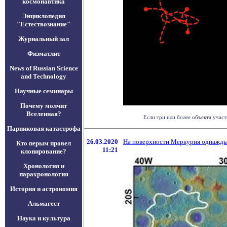
космонавтика
Энциклопедия
"Естествознание"
Журнальный зал
Физматлит
News of Russian Science
and Technology
Научные семинары
Почему молчит
Вселенная?
Если три или более объекта учас
Парниковая катастрофа
26.03.2020
На поверхности Меркурия однажды 
Кто перым провел
11:21
клонирование?
Хронология и
парахронология
История и астрономия
Альмагест
Наука и культура