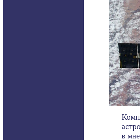
Комп
астр
в ма