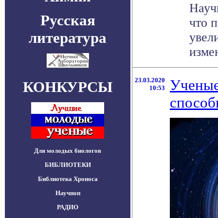
Науч
Русская
что 
литература
увели
измен
23.03.2020
Ученые
КОНКУРСЫ
10:53
способ
Для молодых биологов
БИБЛИОТЕКИ
Библиотека Хроноса
Научпоп
РАДИО