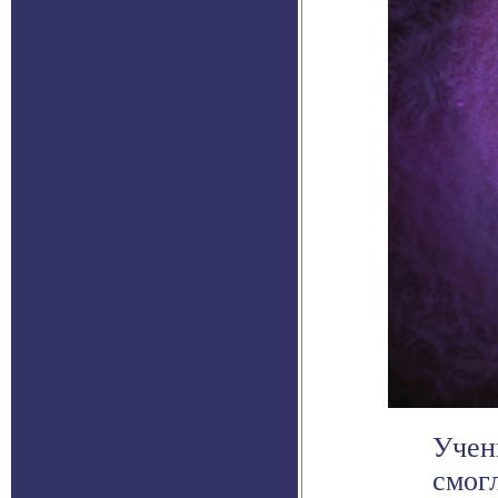
Учен
смог