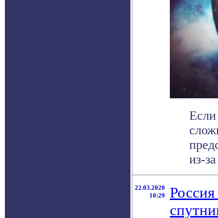
Если
слож
пред
из-за
22.03.2020
Россия
10:29
спутни