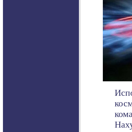
Исп
косм
ком
Нах