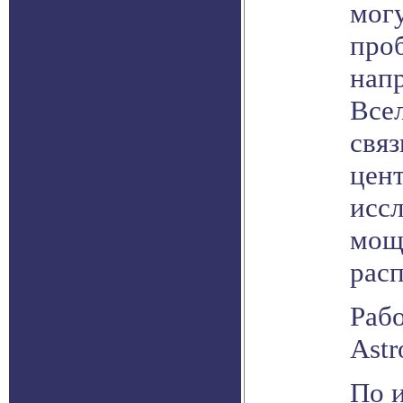
мог
проб
напр
Все
связ
цен
иссл
мощ
рас
Раб
Astr
По 