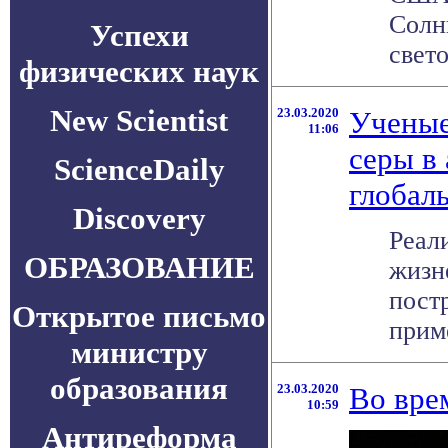
Солн
Успехи
свето
физических наук
New Scientist
23.03.2020
Ученые
11:06
серы в
ScienceDaily
глобал
Discovery
Реал
ОБРАЗОВАНИЕ
жизн
пост
Открытое письмо
приме
министру
образования
23.03.2020
Во вре
10:59
Антиреформа