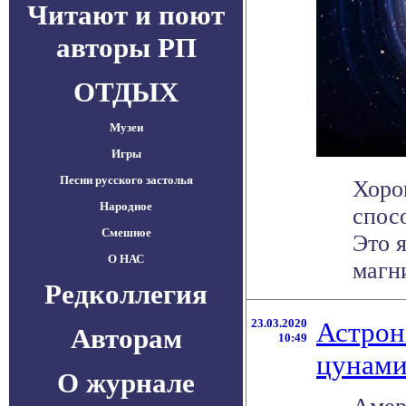
Читают и поют
авторы РП
ОТДЫХ
Музеи
Игры
Песни русского застолья
Хоро
Народное
спос
Смешное
Это 
О НАС
магни
Редколлегия
23.03.2020
Астрон
Авторам
10:49
цунами
О журнале