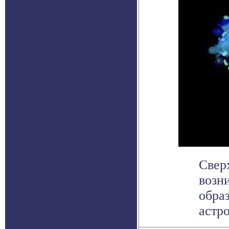
Свер
возни
обра
астр