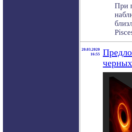
При 
набл
близ
Pisce
20.03.2020
Предло
16:55
черных