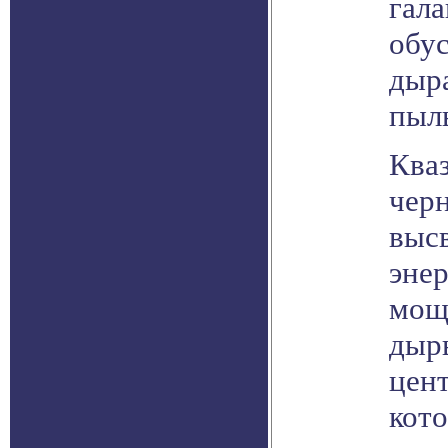
гала
обу
дыр
пыль
Ква
черн
выс
энер
мощ
дыр
цент
кото