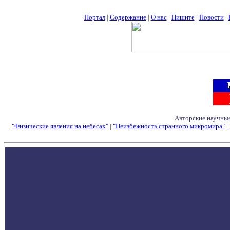
Портал
|
Содержание
|
О нас
|
Пишите
|
Новости
|
Авторские научные
"Физические явления на небесах"
|
"Неизбежность странного микромира"
|
Семинары - Конфе