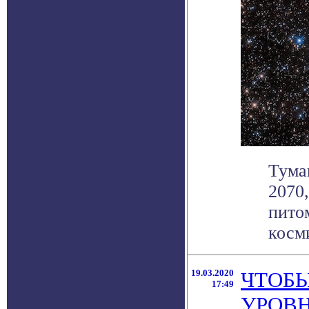
Тума
2070
пито
косми
19.03.2020
ЧТОБ
17:49
УРОВН