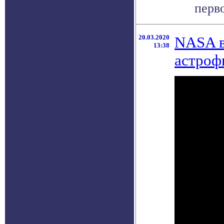
перво
20.03.2020
NASA в
13:38
астроф