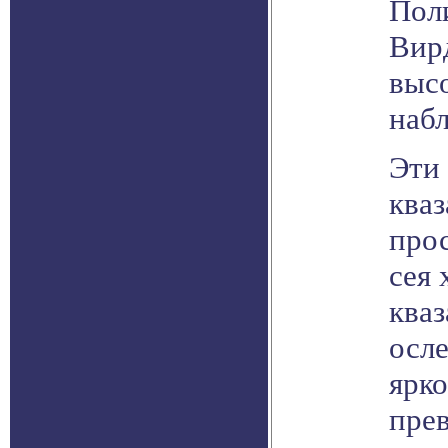
Пол
Вир
выс
наб
Эти
кваз
прос
сея 
ква
осле
ярко
прев