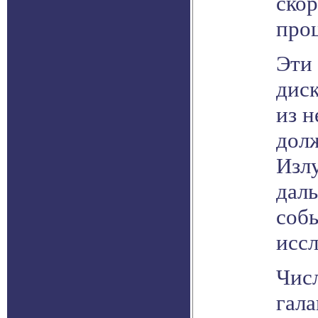
ско
проц
Эти 
дис
из н
дол
Излу
даль
собы
исс
Чис
гала