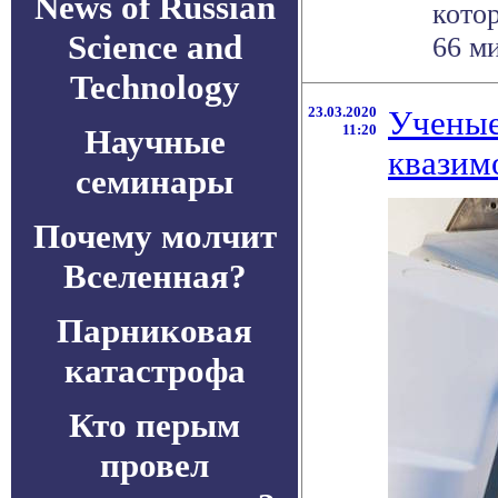
News of Russian
кото
Science and
66 ми
Technology
23.03.2020
Ученые
11:20
Научные
квазим
семинары
Почему молчит
Вселенная?
Парниковая
катастрофа
Кто перым
провел