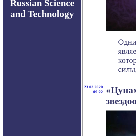
Russian Science
and Technology
Одни
явля
кото
силы,
23.03.2020
«Цунам
09:22
звездо