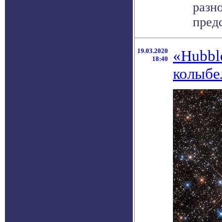
разн
предс
19.03.2020
«Hubbl
18:40
колыбе