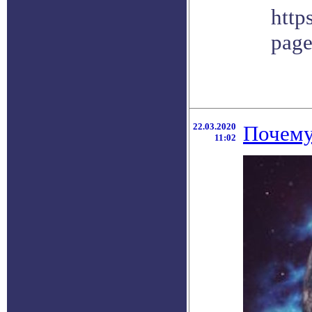
http
pag
22.03.2020
Почему
11:02