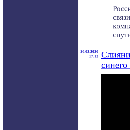
Росс
связ
комп
спутн
20.03.2020
Слияни
17:12
синего