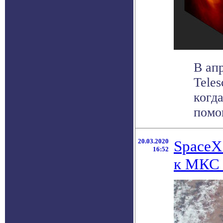
В ап
Tele
когда
помо
20.03.2020
SpaceX
16:52
к МКС 