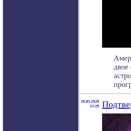
Амер
двое
астр
прог
20.03.2020
Подтве
13:29