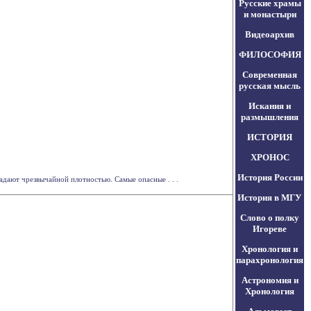
Русские храмы
и монастыри
Видеоархив
ФИЛОСОФИЯ
Современная
русская мысль
Искания и
размышления
ИСТОРИЯ
ХРОНОС
История России
адают чрезвычайной плотностью. Самые опасные . . .
История в МГУ
Слово о полку
Игореве
Хронология и
парахронология
Астрономия и
Хронология