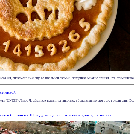
исла Пи, знакомого нам еще со школьной скамьи. Наверняка многие помнят, что этим числом
Вселенной
та (UNIGE) Лукас Ломбрайзер выдвинул гипотезу, объясняющую скорость расширения Вселен
ми в Японии в 2011 году, мощнейшего за последние десятилетия