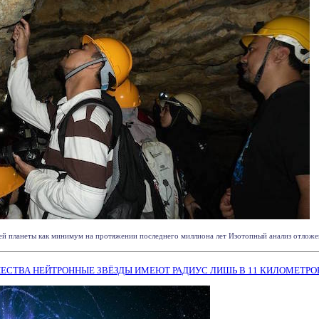
ей планеты как минимум на протяжении последнего миллиона лет Изотопный анализ отложени
ЕСТВА НЕЙТРОННЫЕ ЗВЁЗДЫ ИМЕЮТ РАДИУС ЛИШЬ В 11 КИЛОМЕТРО