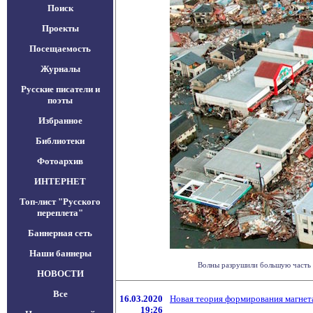
Поиск
Проекты
Посещаемость
Журналы
Русские писатели и
поэты
Избранное
Библиотеки
Фотоархив
ИНТЕРНЕТ
Топ-лист "Русского
переплета"
Баннерная сеть
Наши баннеры
Волны разрушили большую часть г
НОВОСТИ
Все
16.03.2020
Новая теория формирования магнет
19:26