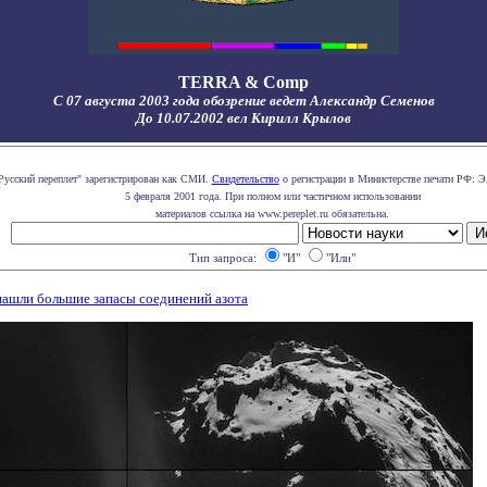
TERRA & Comp
С 07 августа 2003 года обозрение ведет Александр Семенов
До 10.07.2002 вел Кирилл Крылов
Русский переплет" зарегистрирован как СМИ.
Свидетельство
о регистрации в Министерстве печати РФ: Э
5 февраля 2001 года. При полном или частичном использовании
материалов ссылка на www.pereplet.ru обязательна.
Тип запроса:
"И"
"Или"
ашли большие запасы соединений азота