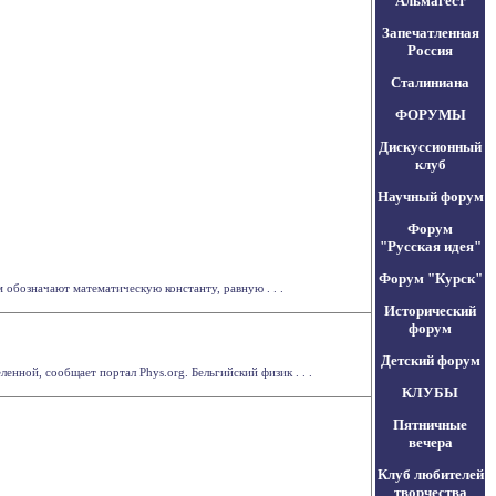
Альмагест
Запечатленная
Россия
Сталиниана
ФОРУМЫ
Дискуссионный
клуб
Научный форум
Форум
"Русская идея"
Форум "Курск"
 обозначают математическую константу, равную . . .
Исторический
форум
Детский форум
ной, сообщает портал Phys.org. Бельгийский физик . . .
КЛУБЫ
Пятничные
вечера
Клуб любителей
творчества