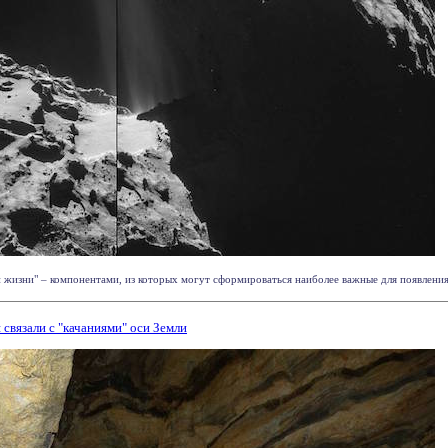
жизни" – компонентами, из которых могут сформироваться наиболее важные для появления 
связали с "качаниями" оси Земли