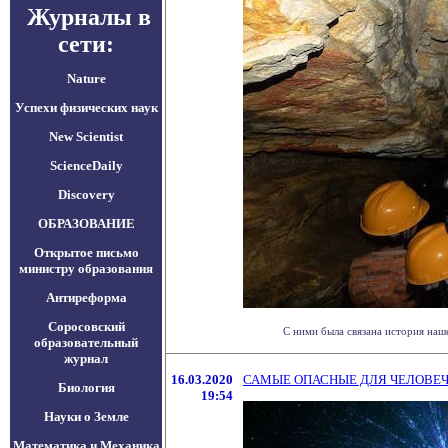
Журналы в
сети:
Nature
Успехи физических наук
New Scientist
ScienceDaily
Discovery
ОБРАЗОВАНИЕ
Открытое письмо
министру образования
Антиреформа
Соросовский
С ними была связана история наш
образовательный
журнал
16.03.2020
САМЫЕ ОПАСНЫЕ ДЛЯ ЧЕЛОВЕЧ
Биология
19:54
Науки о Земле
Математика и Механика