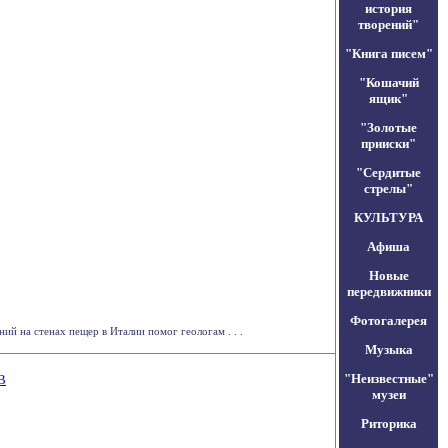
история
творений"
"Книга писем"
"Кошачий
ящик"
"Золотые
прииски"
"Сердитые
стрелы"
КУЛЬТУРА
Афиша
Новые
передвижники
Фотогалерея
й на стенах пещер в Италии помог геологам . . .
Музыка
"Неизвестные"
В
музеи
Риторика