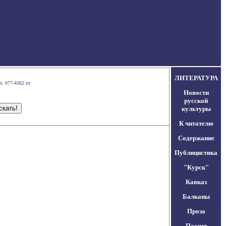
ЛИТЕРАТУРА
л. #77-4362 от
Новости
русской
культуры
К читателю
Содержание
Публицистика
"Курск"
Кавказ
Балканы
Проза
Поэзия