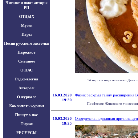
Читают и поют авторы
РП
ОТДЫХ
Музеи
Игры
Песни русского застолья
Народное
Смешное
О НАС
Редколлегия
14 марта в мире отмечают День ч
Авторам
16.03.2020
Физик раскрыл тайну расширения 
О журнале
19:39
Профессор Женевского университе
Как читать журнал
Пишут о нас
16.03.2020
Определена подлинная причина цуна
19:35
Тираж
РЕСУРСЫ