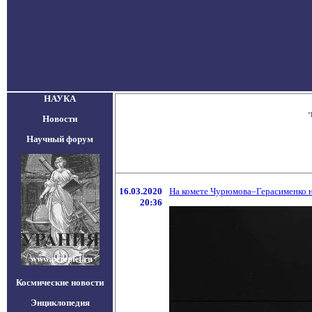
НАУКА
"
Новости
Научный форум
16.03.2020
На комете Чурюмова–Герасименко н
20:36
Космические новости
Энциклопедия