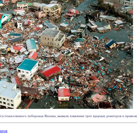
устонаселенного побережья Японии, вызвали плавление трех ядерных реакторов и привели к 
аров