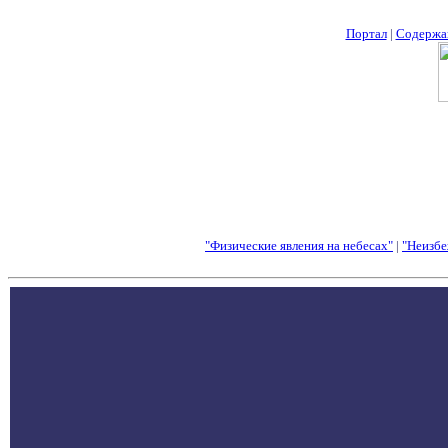
Портал
|
Содержа
"Физические явления на небесах"
|
"Неизбе