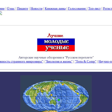
ние
|
О нас
|
Пишите
|
Новости
|
Книжная лавка
|
Голосование
|
Топ-лист
|
Регис
Авторские научные обозрения в "Русском переплете"
жность странного микромира"
|
"Биология и жизнь"
|
"Terra & Comp"
|
Научно-п
Семинары - Конференции - Симпозиумы - Конкурсы