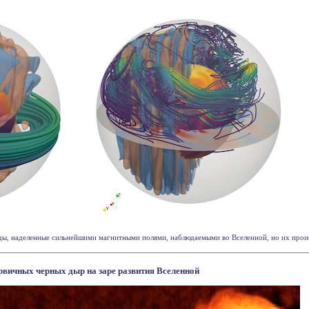
ды, наделенные сильнейшими магнитными полями, наблюдаемыми во Вселенной, но их происх
вичных черных дыр на заре развития Вселенной