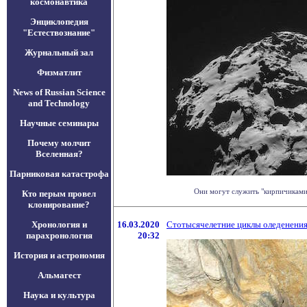
космонавтика
Энциклопедия
"Естествознание"
Журнальный зал
Физматлит
News of Russian Science
and Technology
Научные семинары
Почему молчит
Вселенная?
Парниковая катастрофа
Они могут служить "кирпичиками 
Кто перым провел
клонирование?
Хронология и
16.03.2020
Стотысячелетние циклы оледенения 
парахронология
20:32
История и астрономия
Альмагест
Наука и культура