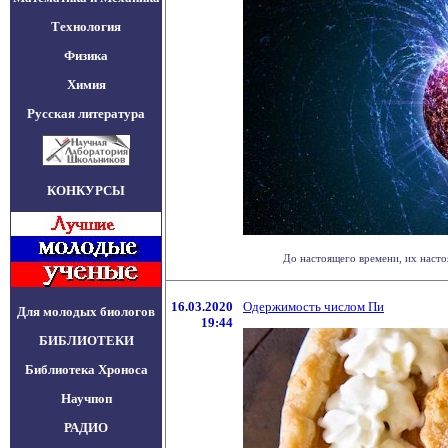
Технология
Физика
Химия
Русская литература
КОНКУРСЫ
До настоящего времени, их насто
16.03.2020
Одержимость числом Пи
Для молодых биологов
19:44
БИБЛИОТЕКИ
Библиотека Хроноса
Научпоп
РАДИО