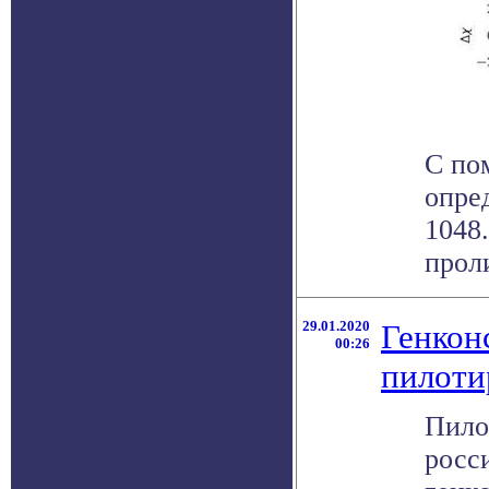
С по
опре
1048
проли
29.01.2020
Генкон
00:26
пилоти
Пило
росс