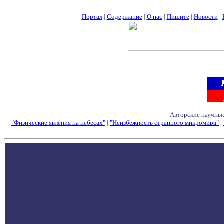
Портал
|
Содержание
|
О нас
|
Пишите
|
Новости
|
Авторские научные
"Физические явления на небесах"
|
"Неизбежность странного микромира"
|
Семинары - Конфе