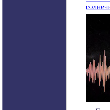
солнеч