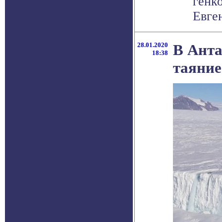
генк
Евге
28.01.2020
В Анта
18:38
таяние