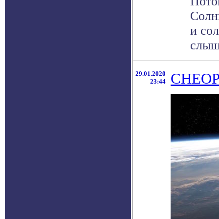
Пото
Солн
и со
слыша
29.01.2020
CHEOPS
23:44