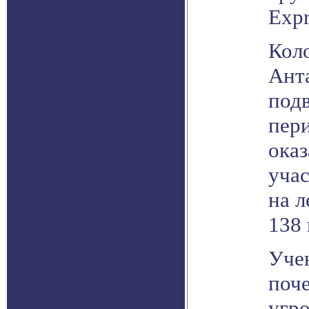
Expr
Кол
Ант
под
пери
ока
учас
на л
138 
Уче
поч
угр