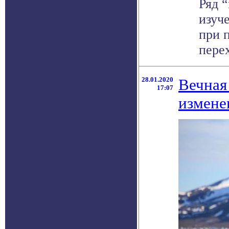
Ряд 
изуч
при 
перех
28.01.2020
Вечная
17:07
измене