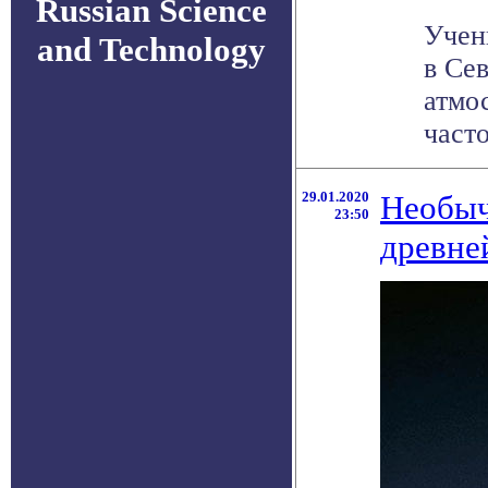
Russian Science
Учен
and Technology
в Се
атмо
часто
29.01.2020
Необыч
23:50
древне