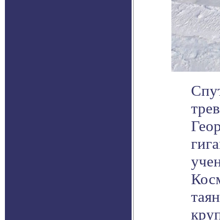
Спу
тре
Геор
гига
уче
Кос
таян
круп