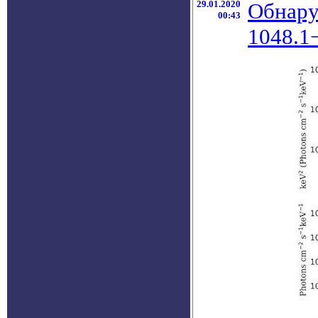
29.01.2020
Обнару
00:43
1048.1