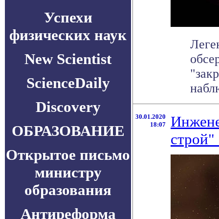
Успехи
физических наук
Леге
New Scientist
обсе
"зак
ScienceDaily
наблю
Discovery
30.01.2020
Инжене
18:07
ОБРАЗОВАНИЕ
строй" 
Открытое письмо
министру
образования
Антиреформа