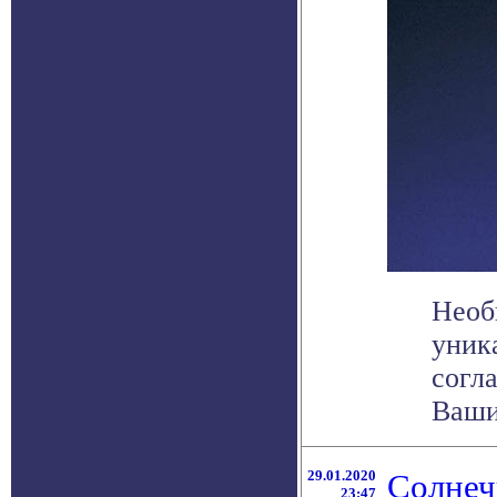
Необ
уник
согл
Вашин
29.01.2020
Солнеч
23:47