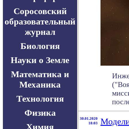
Соросовский
образовательный
журнал
Биология
Науки о Земле
Математика и
Инже
Механика
("Во
мисс
Технология
после
Физика
30.01.2020
Модели
18:03
Химия