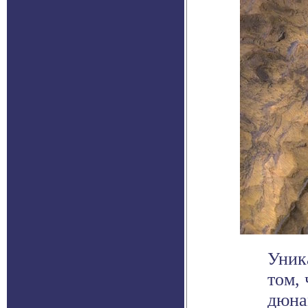
Уник
том, 
дюна