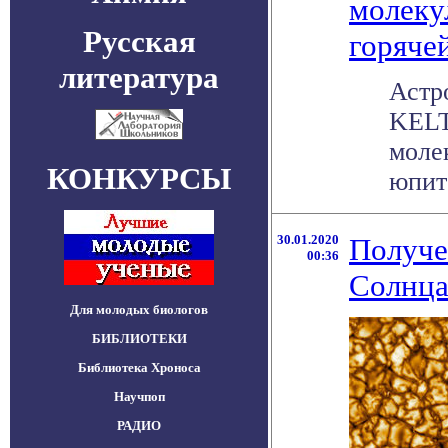
молеку
Русская
горяче
литература
Астр
KELT
моле
КОНКУРСЫ
юпите
30.01.2020
Получе
00:36
Солнца
Для молодых биологов
БИБЛИОТЕКИ
Библиотека Хроноса
Научпоп
РАДИО