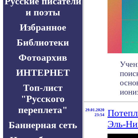
Русские писатели
и поэты
Избранное
Библиотеки
Фотоархив
Учен
ИНТЕРНЕТ
поис
осно
Топ-лист
иониз
"Русского
переплета"
29.01.2020
Потепл
23:54
Эль-Ни
Баннерная сеть