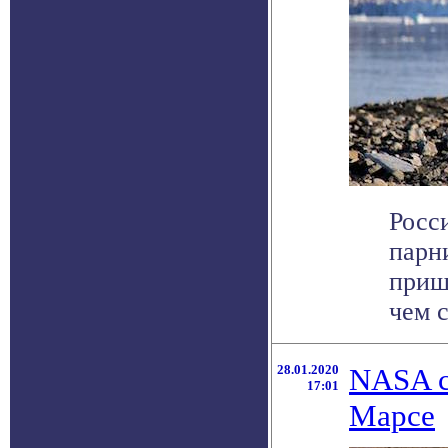
Росс
парн
приш
чем с
28.01.2020
NASA с
17:01
Марсе