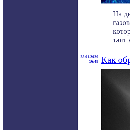
На д
газо
кото
таят 
28.01.2020
Как об
16:49