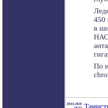
Ледя
450 
в ш
НАС
анта
гига
По и
chro
28.01.2020
Таинст
18:33