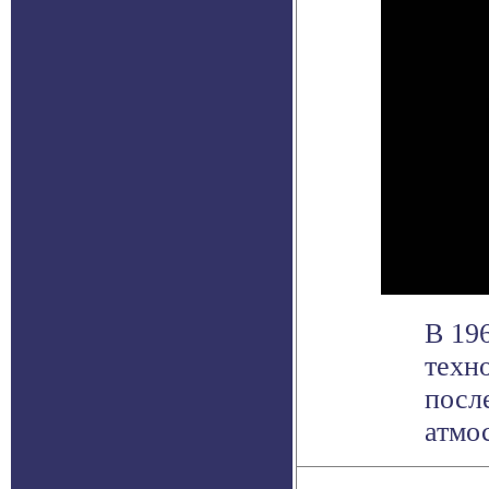
В 19
техн
посл
атмос