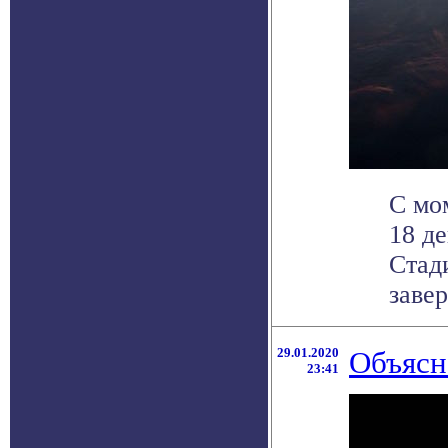
С мо
18 д
Стад
завер
29.01.2020
Объясн
23:41