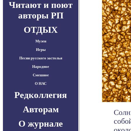
Читают и поют
авторы РП
ОТДЫХ
Музеи
Игры
Песни русского застолья
Народное
Смешное
О НАС
Редколлегия
Авторам
Солн
собо
О журнале
окол