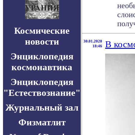
необ
слои
полу
Космические
новости
30.01.2020
В косм
18:46
Энциклопедия
космонавтика
Энциклопедия
"Естествознание"
Журнальный зал
Физматлит