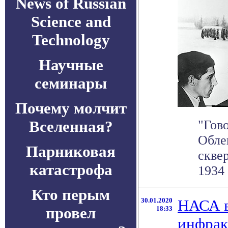
News of Russian
Science and
Technology
Научные
семинары
Почему молчит
Вселенная?
"Гов
Обле
Парниковая
скве
катастрофа
1934 
Кто перым
30.01.2020
НАСА в
провел
18:33
инфрак