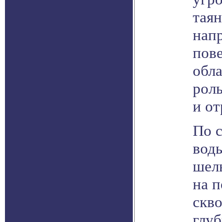
таян
напр
пов
обл
роль
и от
По с
воды
шел
на п
скво
глуб