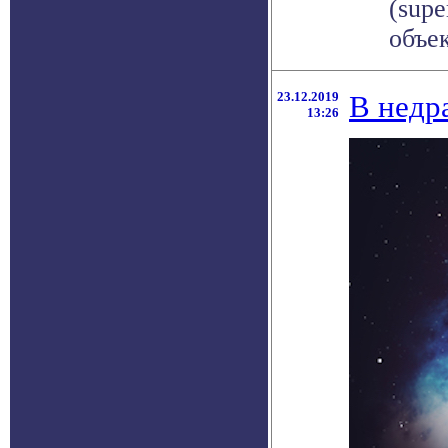
(sup
объек
23.12.2019
В недр
13:26