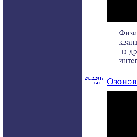
Физи
кван
на д
интег
24.12.2019
Озонов
14:05