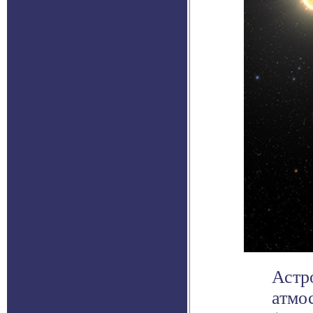
Астр
атмо