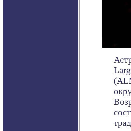
Аст
Larg
(AL
окр
Возр
сост
тра