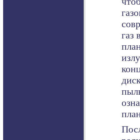
что
газо
сов
газ 
план
излу
конц
дис
пыл
озна
пла
Пос