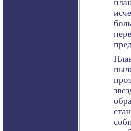
план
исче
боль
пер
пре
Пла
пыл
про
звез
обра
стан
соби