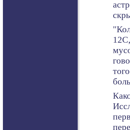
аст
скр
"Кол
12C
мус
гово
того
боль
Како
Иссл
перв
пер