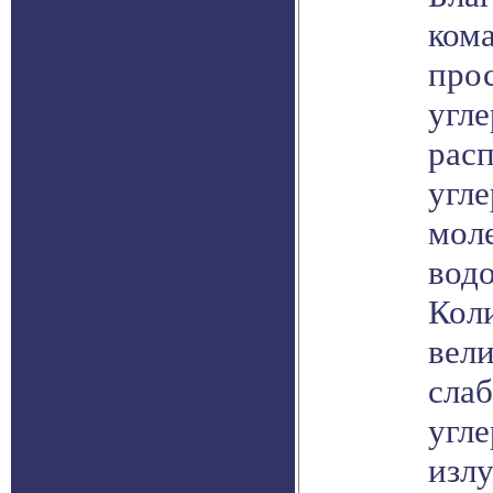
ком
про
угле
расп
угле
моле
водо
Коли
вели
сла
угле
излу