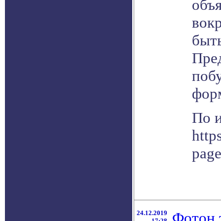
объя
вокр
быт
Пре
поб
фор
По 
http
pag
24.12.2019
Фотон 
17:28