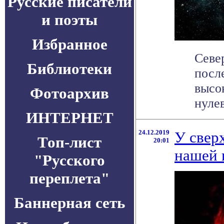
Русские писатели
и поэты
Избранное
Севе
Библиотеки
посл
высо
Фотоархив
нулев
ИНТЕРНЕТ
24.12.2019
У свер
Топ-лист
20:01
нашей 
"Русского
переплета"
Баннерная сеть