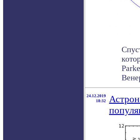
Спус
кото
Parke
Венер
24.12.2019
Астрон
18:32
популя