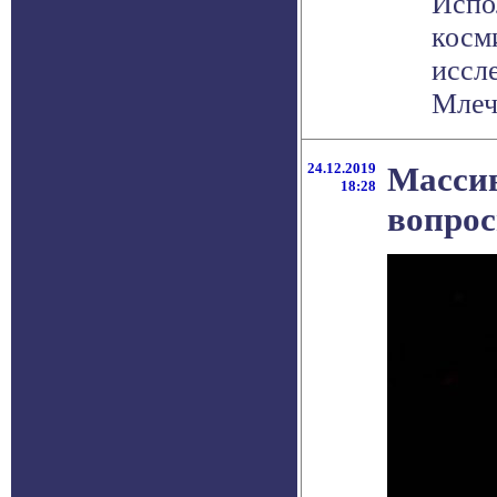
Испо
косм
иссл
Млечн
24.12.2019
Массив
18:28
вопрос