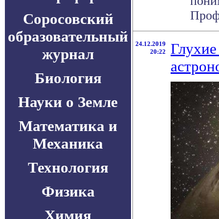
пони
Профе
Соросовский
образовательный
24.12.2019
Глухие
журнал
20:22
астрон
Биология
Науки о Земле
Математика и
Механика
Технология
Физика
Химия