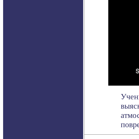
Учен
выяс
атмо
повре