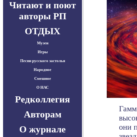
Читают и поют
авторы РП
ОТДЫХ
Музеи
Игры
Песни русского застолья
Народное
Смешное
О НАС
Редколлегия
Гамм
Авторам
высо
они 
О журнале
звезд