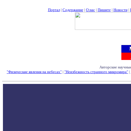
Портал
|
Содержание
|
О нас
|
Пишите
|
Новости
|
Авторские научные
"Физические явления на небесах"
|
"Неизбежность странного микромира"
|
Семинары - Конфе