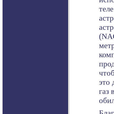
теле
аст
аст
(NA
мет
ком
про
чтоб
это 
газ 
оби
Бла