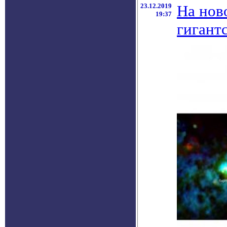
23.12.2019
На нов
19:37
гигант