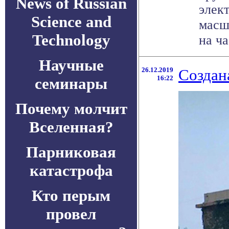
News of Russian
элек
Science and
масш
Technology
на ча
Научные
26.12.2019
Создан
16:22
семинары
Почему молчит
Вселенная?
Парниковая
катастрофа
Кто перым
провел