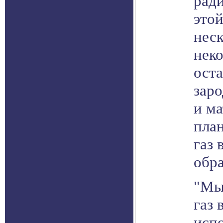
рад
это
неск
неко
оста
зар
и ма
план
газ 
обр
"Мы
газ 
испо