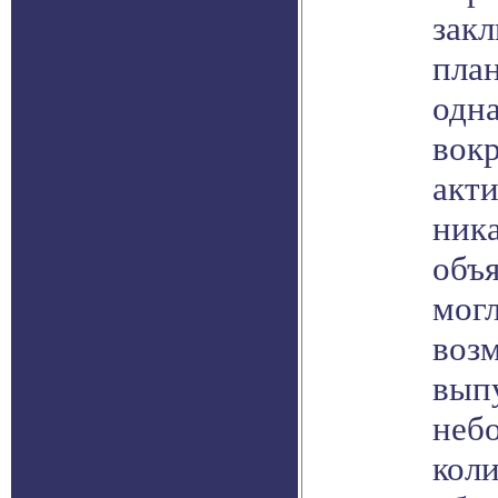
зак
план
одна
вокр
акт
ник
объя
могл
возм
вып
небо
кол