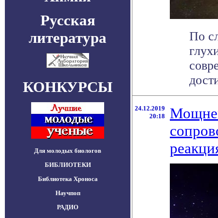
Русская
литература
По с
глух
совр
дости
КОНКУРСЫ
24.12.2019
Мощней
20:18
сопров
реакци
Для молодых биологов
БИБЛИОТЕКИ
Библиотека Хроноса
Научпоп
РАДИО