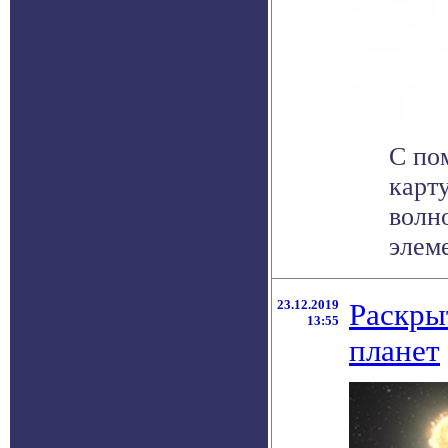
С по
карт
волн
элеме
23.12.2019
Раскры
13:55
планет