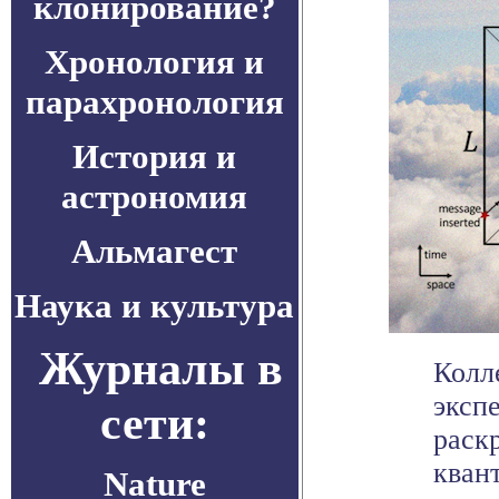
клонирование?
Хронология и
парахронология
История и
астрономия
Альмагест
Наука и культура
Журналы в
Колл
эксп
сети:
раск
квант
Nature