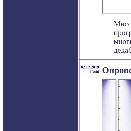
Мисс
прог
мног
декаб
02.12.2019
Опрове
13:46