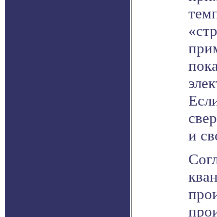
тем
«ст
при
пока
элек
Есл
свер
и св
Сог
ква
про
прои