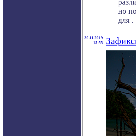
разл
но п
для . 
30.11.2019
Зафикс
15:55