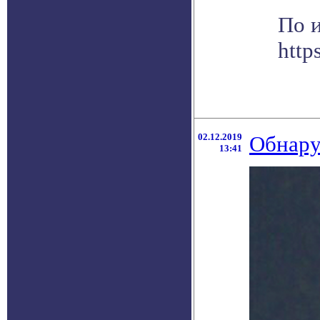
По 
http
02.12.2019
Обнару
13:41