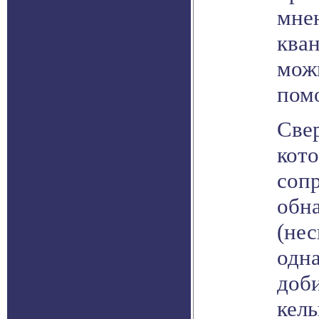
мне
кван
мож
пом
Све
кото
соп
обн
(нес
одна
доби
кель