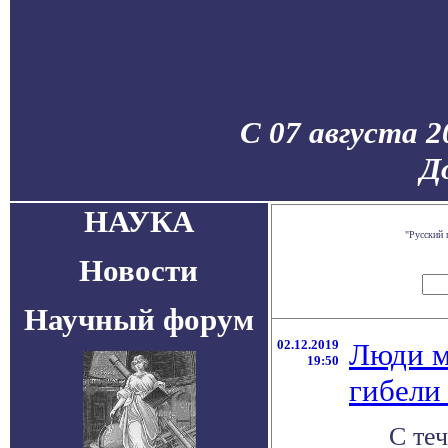
С 07 августа 2
Д
НАУКА
"Русский 
Новости
Научный форум
02.12.2019
Люди м
19:50
гибели
С те