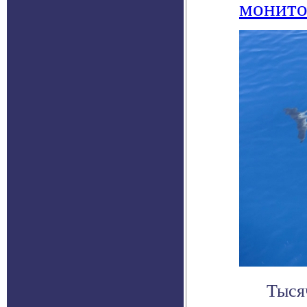
монито
Тыся