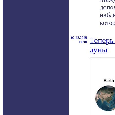
допо
набл
котор
02.12.2019
Теперь
14:06
луны