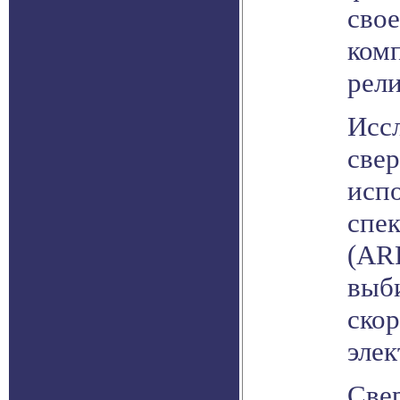
свое
комп
рели
Исс
све
исп
спе
(AR
выби
скор
элек
Све