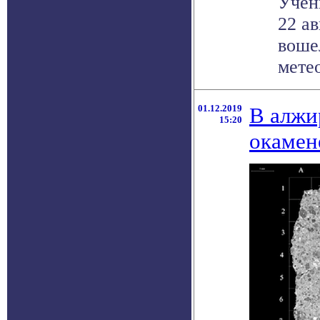
Учен
22 а
воше
метео
01.12.2019
В алжи
15:20
окамен