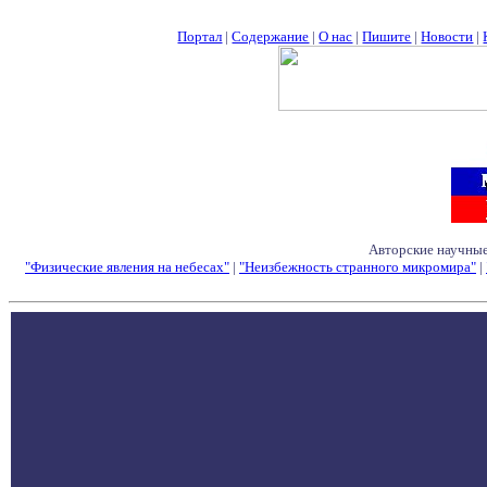
Портал
|
Содержание
|
О нас
|
Пишите
|
Новости
|
Авторские научные
"Физические явления на небесах"
|
"Неизбежность странного микромира"
|
Семинары - Конфе