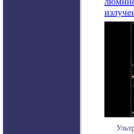
люмине
излуче
Ульт