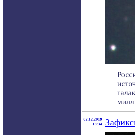
Росс
исто
гала
милли
02.12.2019
Зафикс
13:34