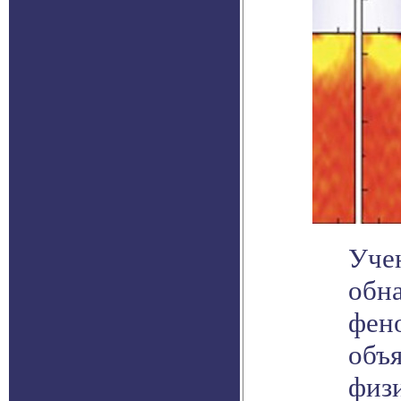
Уче
обн
фен
объ
физ