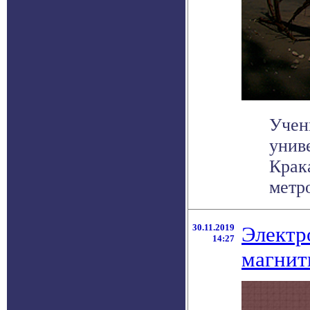
Учен
унив
Крак
метро
30.11.2019
Электр
14:27
магнит