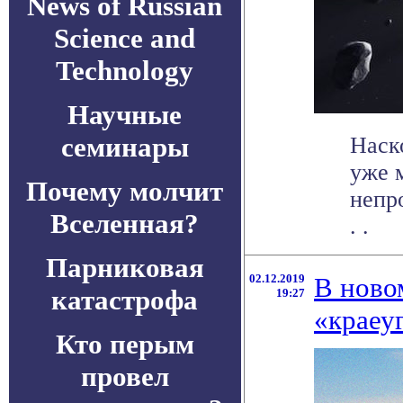
News of Russian
Science and
Technology
Научные
семинары
Наск
уже 
Почему молчит
непро
Вселенная?
. .
Парниковая
02.12.2019
В ново
катастрофа
19:27
«краеу
Кто перым
провел