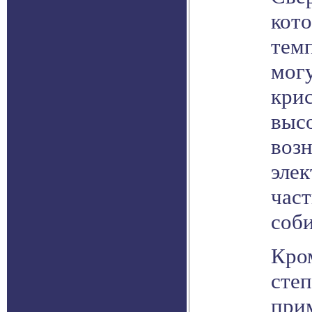
кот
тем
могу
кри
выс
возн
элек
част
соби
Кро
степ
при