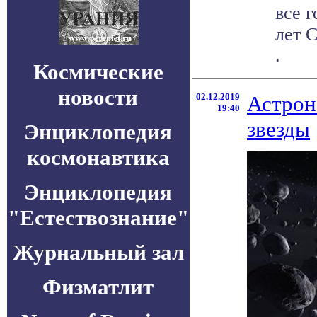
все 
лет 
.
Космические
новости
02.12.2019
Астрон
19:40
звезды
Энциклопедия
космонавтика
Энциклопедия
"Естествознание"
Журнальный зал
Физматлит