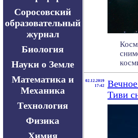
Соросовский
образовательный
журнал
Косм
Биология
сним
косми
Науки о Земле
Математика и
02.12.2019
Вечное
17:42
Механика
Тиви с
Технология
Физика
Химия