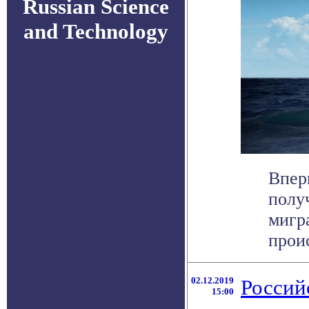
Russian Science
and Technology
Впер
полу
мигр
проис
02.12.2019
Россий
15:00