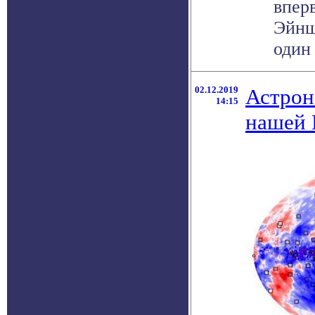
впер
Эйнш
один 
02.12.2019
Астрон
14:15
нашей 