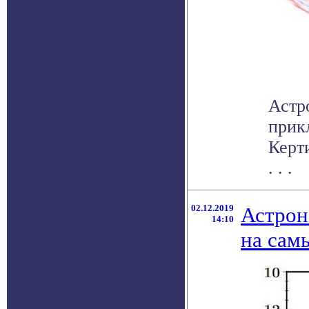
Астр
прик
Керт
. . .
02.12.2019
Астрон
14:10
на сам