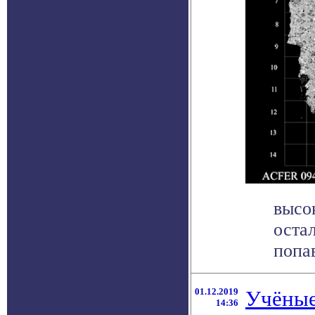
высо
оста
попав
01.12.2019
Учёные
14:36