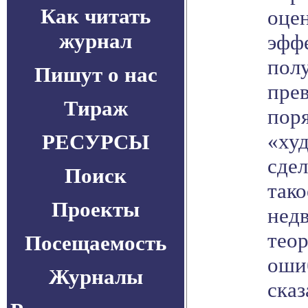
Как читать
оце
журнал
эффе
пол
Пишут о нас
пре
Тираж
поря
«худ
РЕСУРСЫ
сдел
Поиск
так
Проекты
нед
теор
Посещаемость
ошиб
Журналы
сказ