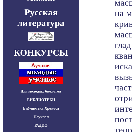
мас
Русская
на 
литература
крив
мас
глад
КОНКУРСЫ
кван
иск
выз
час
Для молодых биологов
отр
БИБЛИОТЕКИ
инт
Библиотека Хроноса
пос
Научпоп
РАДИО
теор