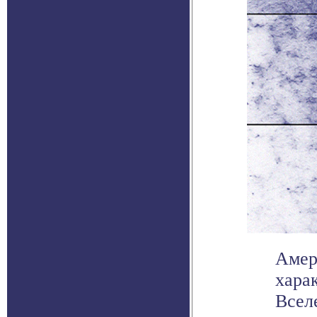
Амер
хара
Всел