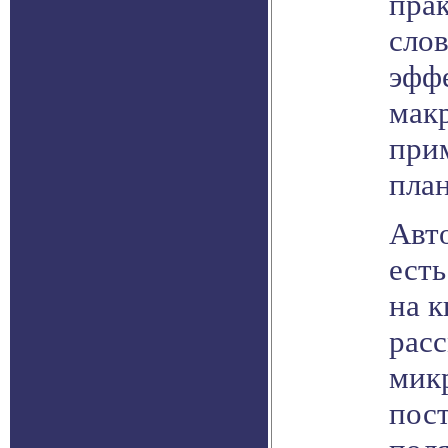
пра
слов
эфф
мак
при
план
Авто
есть
на к
рас
мик
пос