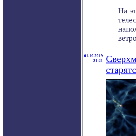
На э
теле
напо
ветро
01.10.2019
Сверхм
21:21
старят