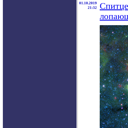
01.10.2019
Спитце
21:32
лопающ