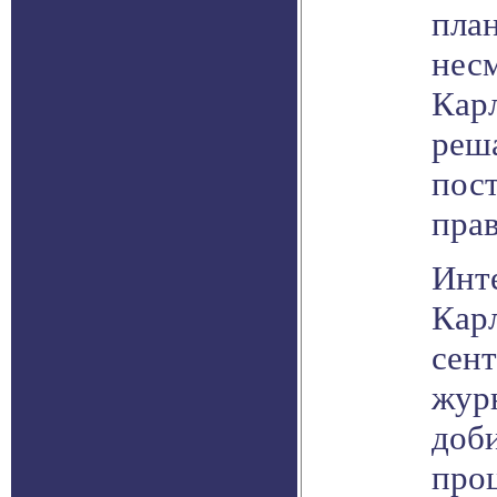
план
несм
Кар
реш
пост
пра
Инт
Карл
сент
журн
доби
проц