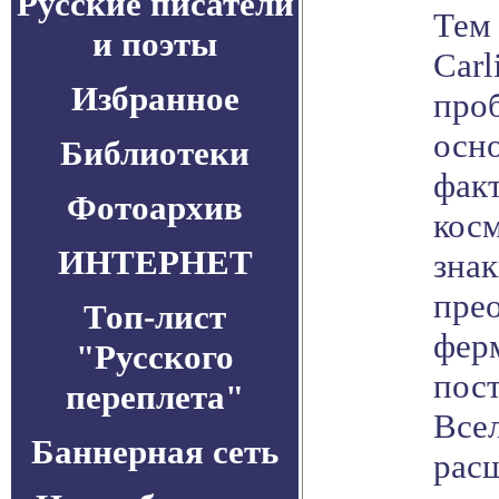
Русские писатели
Тем 
и поэты
Carl
Избранное
про
осно
Библиотеки
факт
Фотоархив
кос
ИНТЕРНЕТ
знак
пре
Топ-лист
фер
"Русского
пос
переплета"
Всел
Баннерная сеть
рас