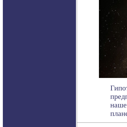
Гипо
пред
наше
плане