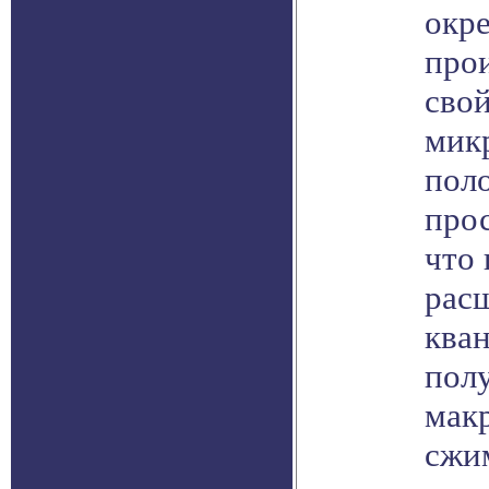
окре
прои
свой
мик
пол
про
что 
рас
кван
полу
мак
сжи