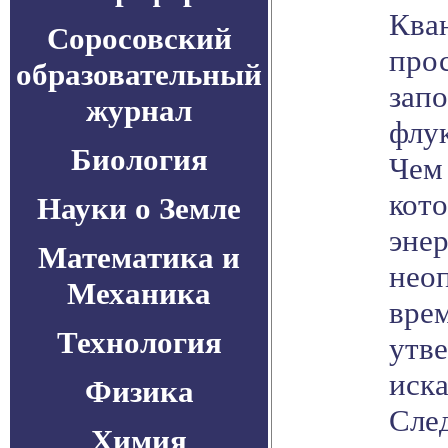
Кван
Соросовский
про
образовательный
зап
журнал
флу
Биология
Чем
кото
Науки о Земле
энер
Математика и
неоп
Механика
вре
Технология
утве
иска
Физика
Сле
Химия