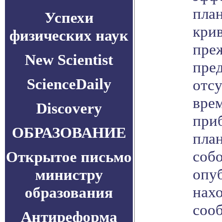
план
Успехи
кри
физических наук
пре
New Scientist
пред
ScienceDaily
отс
врем
Discovery
при
ОБРАЗОВАНИЕ
пла
соб
Открытое письмо
опуб
министру
нахо
образования
сооб
Антиреформа