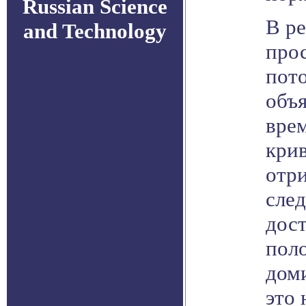
Russian Science
В ре
and Technology
прос
пот
объя
вре
крив
отр
след
дос
пол
доми
это 