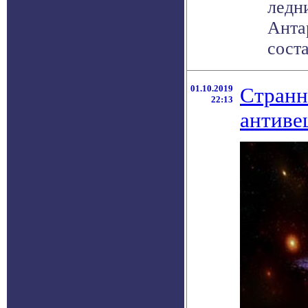
ледн
Анта
соста
01.10.2019
Странн
22:13
антиве