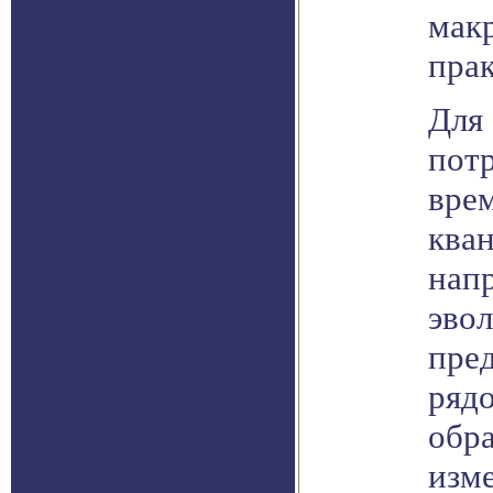
макр
прак
Для 
потр
врем
ква
напр
эво
пре
ряд
обра
изм