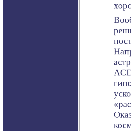
хоро
Воо
реш
пост
Напр
аст
ΛCD
гип
уск
«рас
Оказ
кос