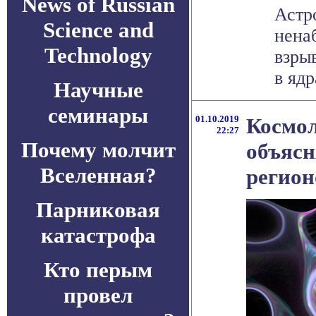
News of Russian
Астр
Science and
нена
Technology
взры
в ядр
Научные
семинары
01.10.2019
Космо
22:27
Почему молчит
объясн
Вселенная?
регион
Парниковая
катастрофа
Кто перым
провел