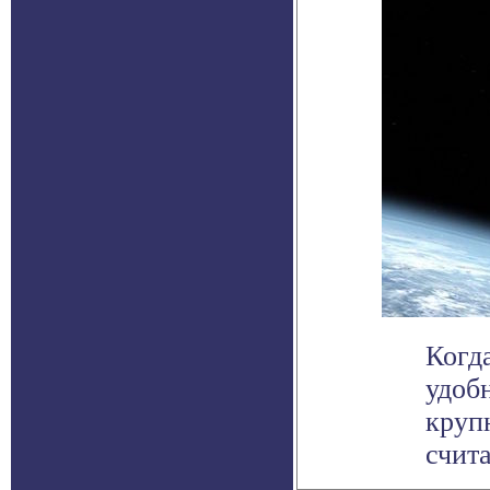
Когд
удоб
круп
счита