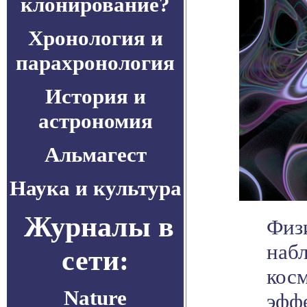
клонирование?
Хронология и
парахронология
История и
астрономия
Альмагест
Наука и культура
Журналы в
Физ
наб
сети:
кос
Nature
эфф