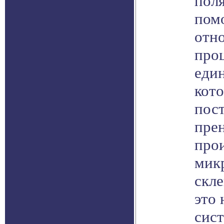
поля
пом
отно
про
еди
кото
пост
пре
про
мик
скл
это
сист