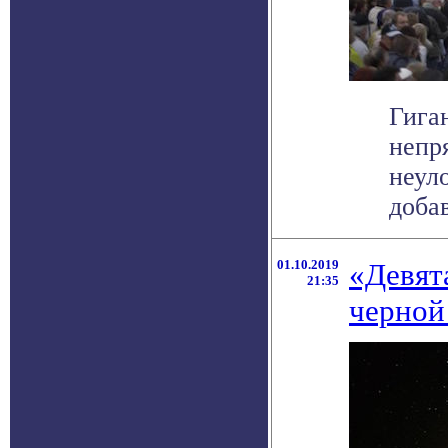
Гига
непр
неул
добав
01.10.2019
«Девят
21:35
черной