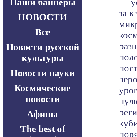
Наши баннеры
— ус
за 
НОВОСТИ
мик
Все
кос
разн
Новости русской
пол
культуры
пос
Новости науки
вер
Космические
уров
новости
нул
реги
Афиша
куб
The best of
поря