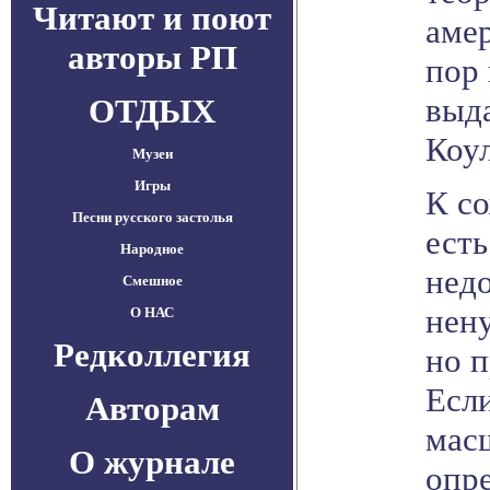
Читают и поют
амер
авторы РП
пор
выд
ОТДЫХ
Коу
Музеи
Игры
К с
Песни русского застолья
есть
Народное
недо
Смешное
нену
О НАС
Редколлегия
но 
Есл
Авторам
мас
О журнале
опре