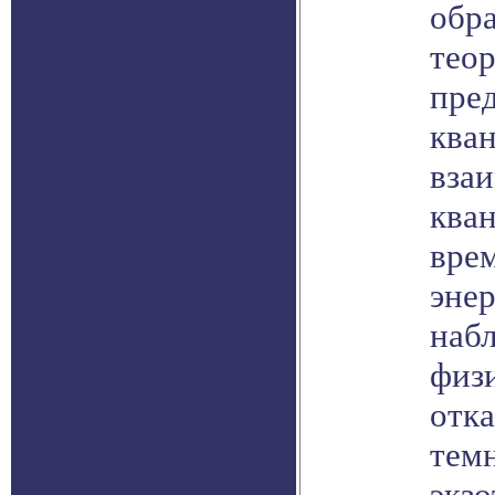
обра
тео
пре
ква
вза
кван
врем
энер
наб
физ
отка
тем
экз