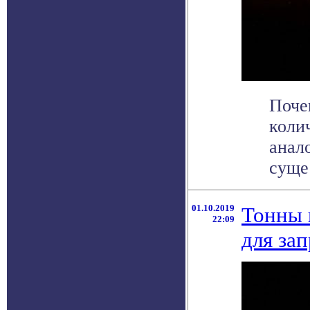
Поче
коли
анал
сущес
01.10.2019
Тонны 
22:09
для за