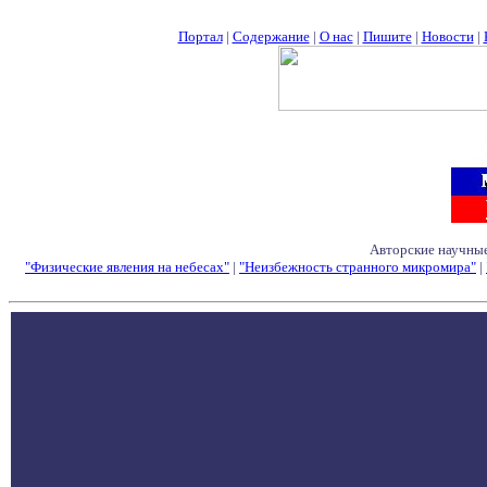
Портал
|
Содержание
|
О нас
|
Пишите
|
Новости
|
Авторские научные
"Физические явления на небесах"
|
"Неизбежность странного микромира"
|
Семинары - Конфе