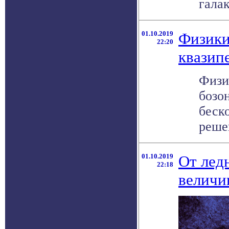
галак
01.10.2019
Физики
22:20
квазип
Физи
бозо
беск
решен
01.10.2019
От лед
22:18
величи