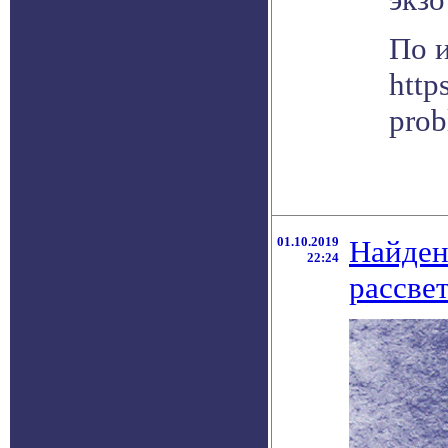
По 
http
pro
01.10.2019
Найден
22:24
рассве