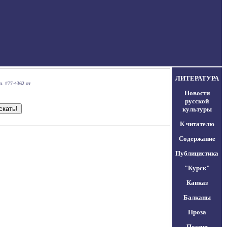
ЛИТЕРАТУРА
л. #77-4362 от
Новости
русской
культуры
К читателю
Содержание
Публицистика
"Курск"
Кавказ
Балканы
Проза
Поэзия