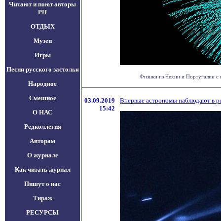
Читают и поют авторы
РП
ОТДЫХ
Музеи
Игры
Песни русского застолья
Физики из Чехии и Португалии с 
Народное
Смешное
03.09.2019
Впервые астрономы наблюдают в ре
15:42
О НАС
Редколлегия
Авторам
О журнале
Как читать журнал
Пишут о нас
Тираж
РЕСУРСЫ