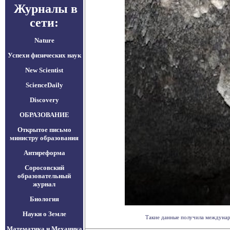
Журналы в
сети:
Nature
Успехи физических наук
New Scientist
ScienceDaily
Discovery
ОБРАЗОВАНИЕ
Открытое письмо
министру образования
Антиреформа
Соросовский
образовательный
журнал
Биология
Науки о Земле
Такие данные получила междунаро
Математика и Механика