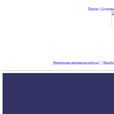
Портал
|
Содержа
"Физические явления на небесах"
|
"Неизбе