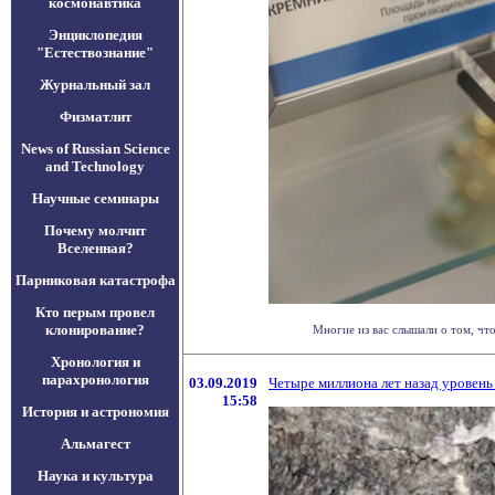
космонавтика
Энциклопедия
"Естествознание"
Журнальный зал
Физматлит
News of Russian Science
and Technology
Научные семинары
Почему молчит
Вселенная?
Парниковая катастрофа
Кто перым провел
клонирование?
Многие из вас слышали о том, чт
Хронология и
парахронология
03.09.2019
Четыре миллиона лет назад уровень
15:58
История и астрономия
Альмагест
Наука и культура