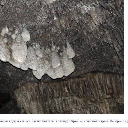
дная группа ученых, изучив отложения в пещере Арта на испанском острове Майорка в Сре