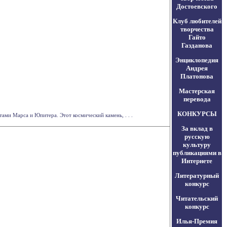
Достоевского
Клуб любителей
творчества
Гайто
Газданова
Энциклопедия
Андрея
Платонова
Мастерская
перевода
КОНКУРСЫ
ми Марса и Юпитера. Этот космический камень, . . .
За вклад в
русскую
культуру
публикациями в
Интернете
Литературный
конкурс
Читательский
конкурс
Илья-Премия