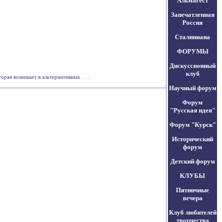
Альмагест
Запечатленная
Россия
Сталиниана
ФОРУМЫ
Дискуссионный
клуб
ая возникает в альтернативных . . .
Научный форум
Форум
"Русская идея"
Форум "Курск"
Исторический
форум
Детский форум
КЛУБЫ
Пятничные
вечера
Клуб любителей
творчества