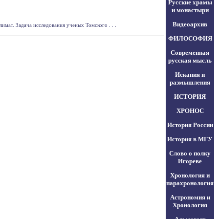
Русские храмы
и монастыри
Видеоархив
мат. Задача исследования ученых Томского . . .
ФИЛОСОФИЯ
Современная
русская мысль
Искания и
размышления
ИСТОРИЯ
ХРОНОС
История России
История в МГУ
Слово о полку
Игореве
Хронология и
парахронология
Астрономия и
Хронология