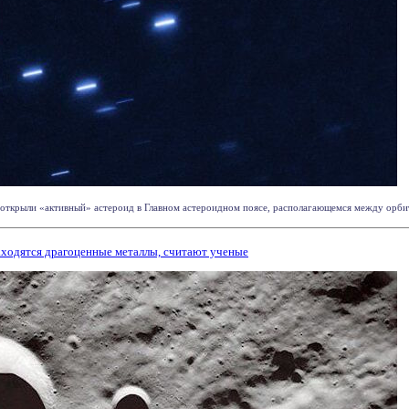
открыли «активный» астероид в Главном астероидном поясе, располагающемся между орбита
ходятся драгоценные металлы, считают ученые