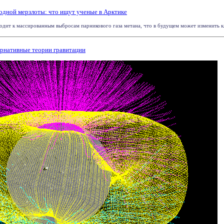
одной мерзлоты: что ищут ученые в Арктике
дит к массированным выбросам парникового газа метана, что в будущем может изменить кли
ернативные теории гравитации