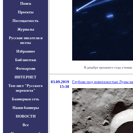
Поиск
Проекты
Посещаемость
Журналы
Русские писатели и
поэты
Избранное
Библиотеки
В декабре прошлого года ученые 
Фотоархив
ИНТЕРНЕТ
03.09.2019
Глубоко под поверхностью Луны на
Топ-лист "Русского
15:38
переплета"
Баннерная сеть
Наши баннеры
НОВОСТИ
Все