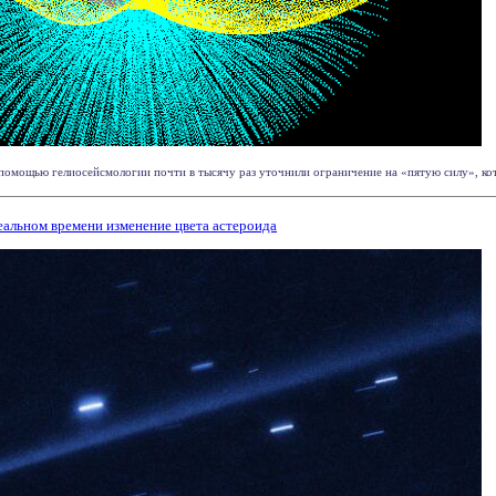
помощью гелиосейсмологии почти в тысячу раз уточнили ограничение на «пятую силу», котор
альном времени изменение цвета астероида