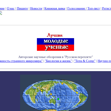
ние
|
О нас
|
Пишите
|
Новости
|
Книжная лавка
|
Голосование
|
Топ-лист
|
Регис
Авторские научные обозрения в "Русском переплете"
жность странного микромира"
|
"Биология и жизнь"
|
"Terra & Comp"
|
Научно-п
Семинары - Конференции - Симпозиумы - Конкурсы