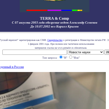
TERRA & Comp
С 07 августа 2003 года обозрение ведет Александр Семенов
До 10.07.2002 вел Кирилл Крылов
Русский переплет" зарегистрирован как СМИ.
Свидетельство
о регистрации в Министерстве печати РФ: Э
5 февраля 2001 года. При полном или частичном использовании
материалов ссылка на www.pereplet.ru обязательна.
Тип запроса:
"И"
"Или"
еденный в России