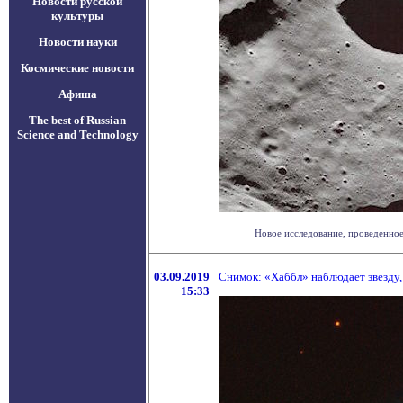
Новости русской
культуры
Новости науки
Космические новости
Афиша
The best of Russian
Science and Technology
Новое исследование, проведенное
03.09.2019
Снимок: «Хаббл» наблюдает звезду,
15:33