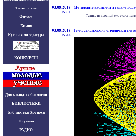
03.09.2019
Метановые аномалии и таяние подв
Технология
15:51
Таяние подводной мерзлоты приво
Физика
Химия
03.09.2019
Гелиосейсмология ограничила альт
Русская литература
15:46
КОНКУРСЫ
Для молодых биологов
БИБЛИОТЕКИ
Библиотека Хроноса
Научпоп
РАДИО