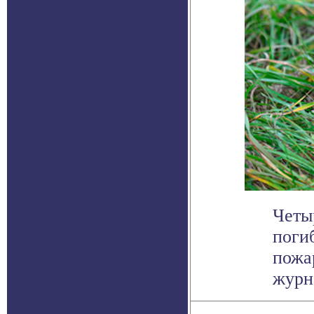
Четы
поги
пожа
журна