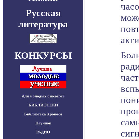
часо
Русская
може
литература
повт
акти
Бол
КОНКУРСЫ
рад
част
всп
Для молодых биологов
пон
БИБЛИОТЕКИ
прои
Библиотека Хроноса
сам
Научпоп
сиг
РАДИО