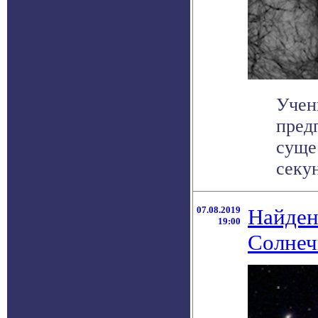
Учен
пред
суще
секун
07.08.2019
Найден
19:00
Солнеч