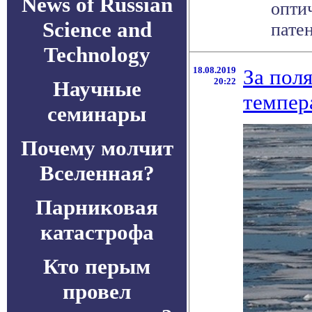
News of Russian
опти
Science and
патент
Technology
18.08.2019
За пол
20:22
Научные
темпер
семинары
Почему молчит
Вселенная?
Парниковая
катастрофа
Кто перым
провел