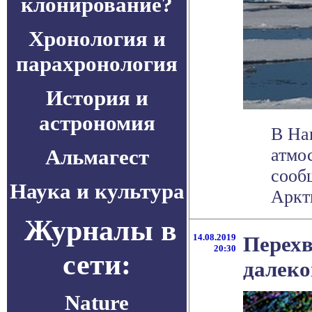
клонирование?
Хронология и
парахронология
История и
астрономия
В На
Альмагест
атмо
сооб
Наука и культура
Аркти
Журналы в
14.08.2019
Перехв
20:30
сети:
далеко
Nature