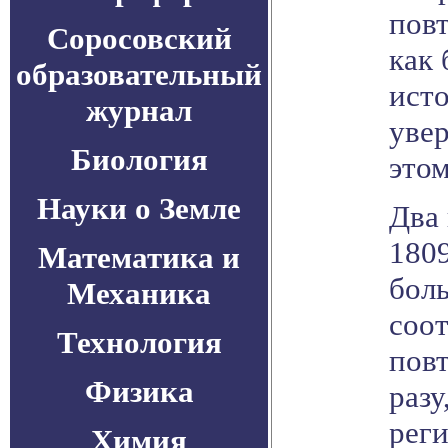
пов
Соросовский
как
образовательный
исто
журнал
увер
Биология
этом
Науки о Земле
Два
180
Математика и
боль
Механика
соот
Технология
пов
Физика
разу
реги
Химия