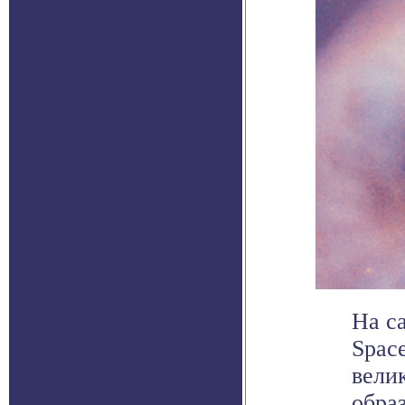
На с
Spac
вели
образ