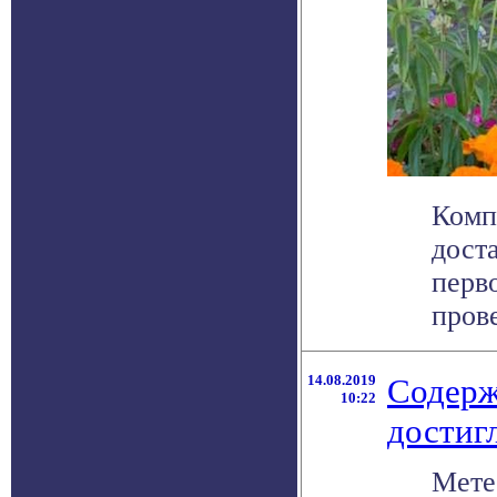
Комп
дост
перв
прове
14.08.2019
Содерж
10:22
достиг
Мете