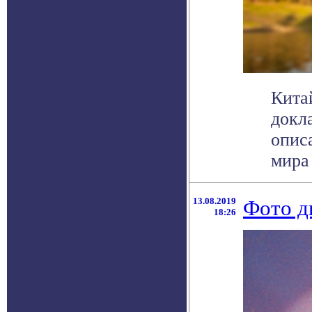
Кита
докла
опис
мира 
13.08.2019
Фото д
18:26