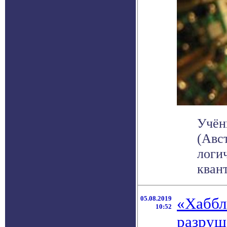
Учён
(Авс
логи
квант
05.08.2019
«Хаббл
10:52
разруш