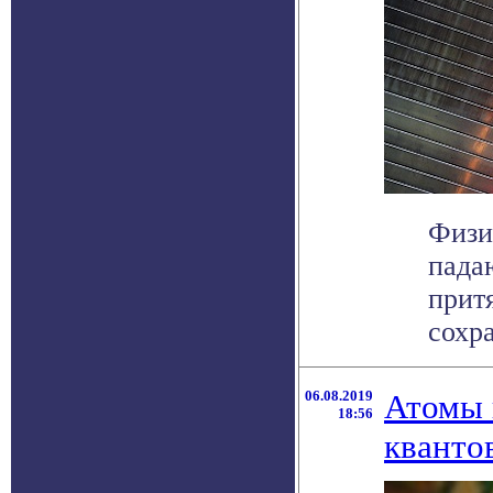
Физи
пада
прит
сохра
06.08.2019
Атомы 
18:56
кванто