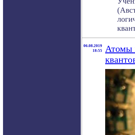
Учён
(Авс
логи
квант
06.08.2019
Атомы 
18:55
кванто