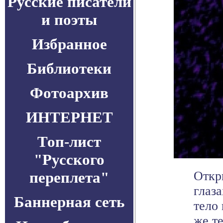
Русские писатели
и поэты
Избранное
Библиотеки
Фотоархив
ИНТЕРНЕТ
Топ-лист
"Русского
переплета"
Откры
глаз
Баннерная сеть
тело
же те