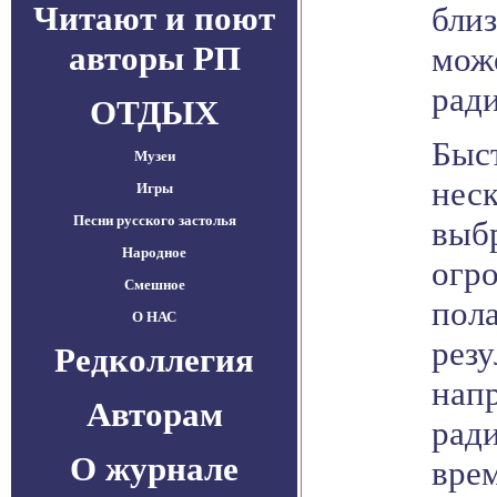
Читают и поют
близ
авторы РП
мож
ради
ОТДЫХ
Быс
Музеи
нес
Игры
Песни русского застолья
выб
Народное
огро
Смешное
пола
О НАС
рез
Редколлегия
напр
Авторам
рад
О журнале
врем