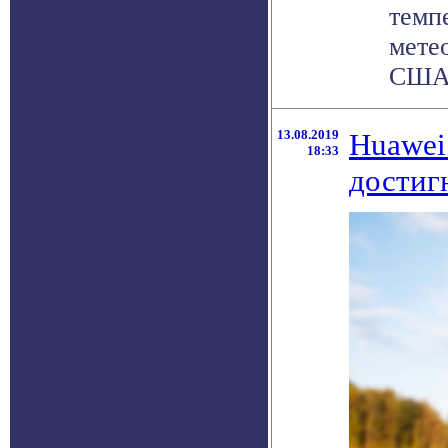
темп
мете
США 
13.08.2019
Huawei
18:33
достиг