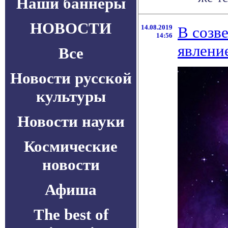
Наши баннеры
НОВОСТИ
14.08.2019
В созв
14:56
явлени
Все
Новости русской
культуры
Новости науки
Космические
новости
Афиша
The best of