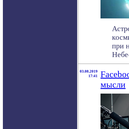
Астр
косм
при 
Небес
03.08.2019
Facebo
17:41
мысли