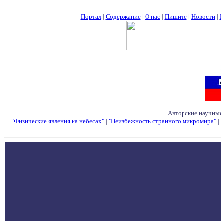
Портал
|
Содержание
|
О нас
|
Пишите
|
Новости
|
Авторские научные
"Физические явления на небесах"
|
"Неизбежность странного микромира"
|
Семинары - Конфе