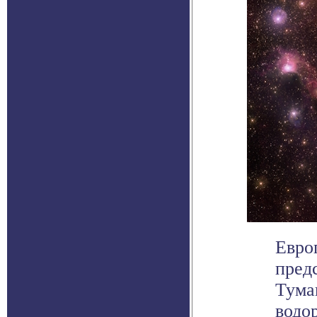
Евро
пред
Тума
водор