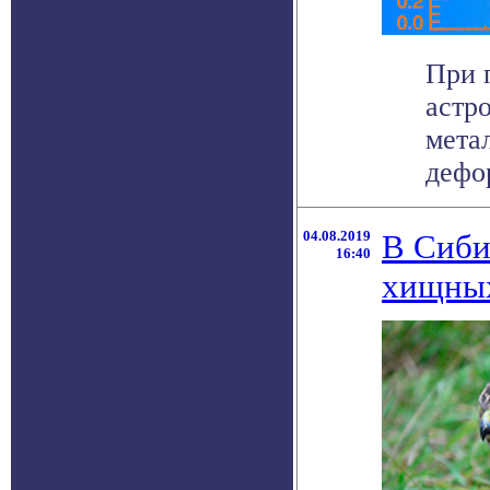
При 
астр
мета
дефор
04.08.2019
В Сиби
16:40
хищны