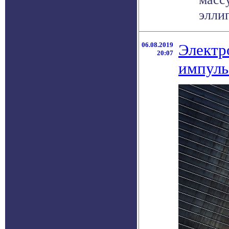
эллип
06.08.2019
Электр
20:07
импуль