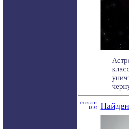
Астр
клас
унич
черну
19.08.2019
Найден
18:39