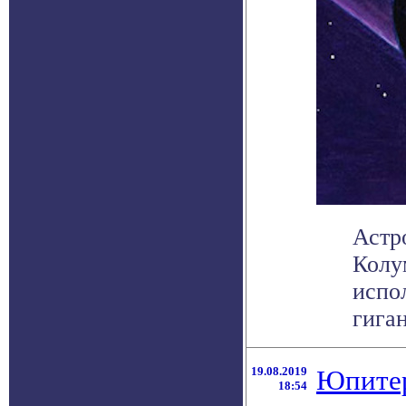
Астр
Колу
испо
гиган
19.08.2019
Юпитер
18:54