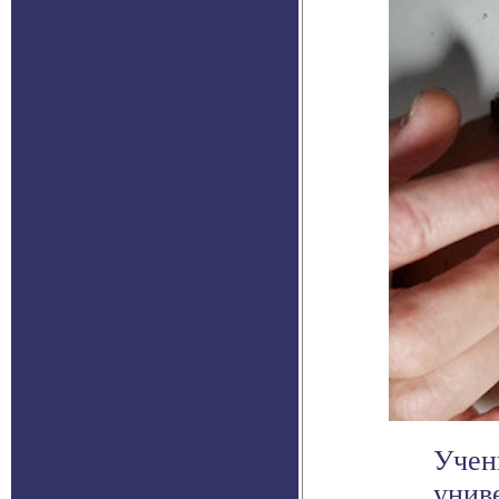
Учен
унив