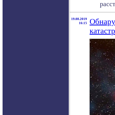
расст
19.08.2019
Обнару
16:15
катаст