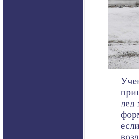
Уче
при
лед
форм
есл
возд