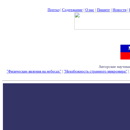
Портал
|
Содержание
|
О нас
|
Пишите
|
Новости
|
Авторские научные
"Физические явления на небесах"
|
"Неизбежность странного микромира"
|
Семинары - Конфе