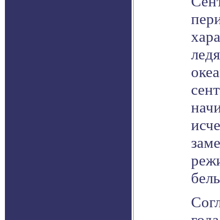
Сен
пер
хар
лед
океа
сент
начи
исче
зам
режи
бел
Сог
года