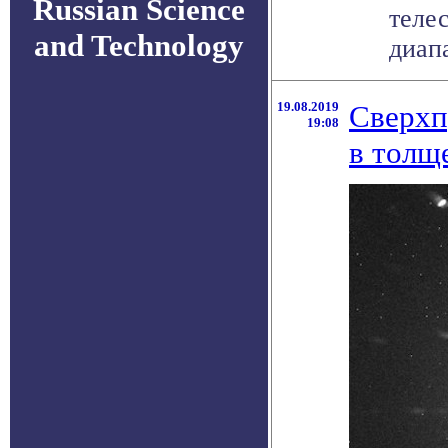
Russian Science
теле
and Technology
диапа
19.08.2019
Сверхп
19:08
в толщ