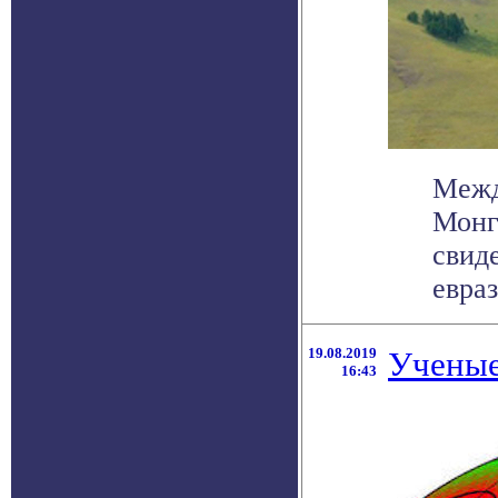
Межд
Монг
свид
евраз
19.08.2019
Ученые
16:43