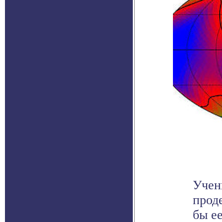
Учен
прод
бы е