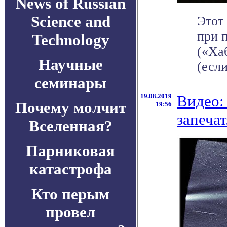
News of Russian
Science and
Этот
при 
Technology
(«Ха
Научные
(если
семинары
19.08.2019
Видео:
Почему молчит
19:56
запеча
Вселенная?
Парниковая
катастрофа
Кто перым
провел