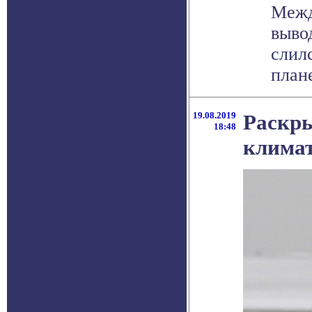
Межд
выво
слил
плане
19.08.2019
Раскры
18:48
клима