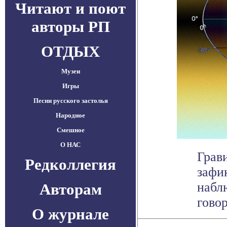
Читают и поют
авторы РП
ОТДЫХ
Музеи
Игры
Песни русского застолья
Народное
Смешное
О НАС
Грав
Редколлегия
зафи
набл
Авторам
говор
О журнале