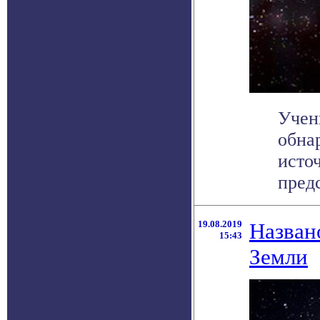
Учен
обна
исто
пред
19.08.2019
Назван
15:43
Земли