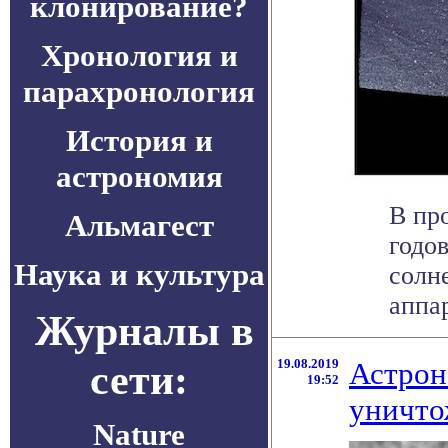
клонирование?
Хронология и
парахронология
История и
астрономия
В пр
Альмагест
годо
Наука и культура
солн
аппар
Журналы в
сети:
19.08.2019
Астрон
19:52
уничто
Nature