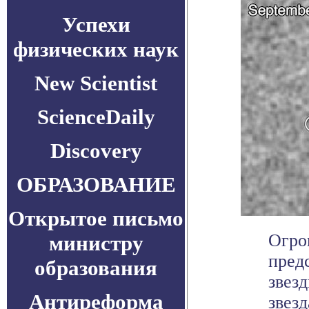
Успехи
физических наук
New Scientist
ScienceDaily
Discovery
ОБРАЗОВАНИЕ
Открытое письмо
Огро
министру
пред
образования
звезд
Антиреформа
звезд