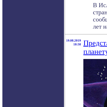
В Ис
стра
сооб
лет н
19.08.2019
Предст
18:58
планет