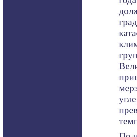
дол
гра
кат
кли
гру
Вел
приш
мер
угл
пре
тем
По 