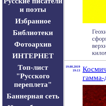
Русские писатели
и поэты
Избранное
Геох
Библиотеки
сфор
Фотоархив
верх
килом
ИНТЕРНЕТ
Топ-лист
19.08.2019
Космич
19:13
"Русского
гамма-
переплета"
Баннерная сеть