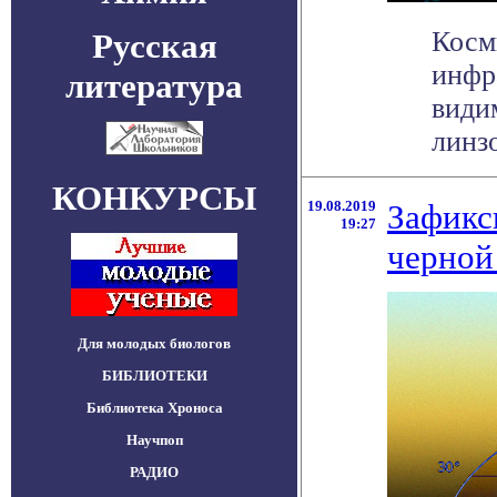
Косм
Русская
инфр
литература
види
линзо
КОНКУРСЫ
19.08.2019
Зафикс
19:27
черной
Для молодых биологов
БИБЛИОТЕКИ
Библиотека Хроноса
Научпоп
РАДИО