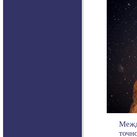
Межд
точн