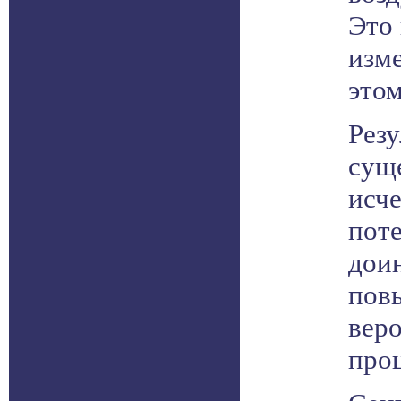
Это
изм
этом
Резу
сущ
исче
поте
дои
пов
веро
про