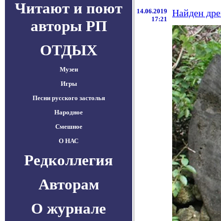
Читают и поют
14.06.2019
Найден дре
17:21
авторы РП
ОТДЫХ
Музеи
Игры
Песни русского застолья
Народное
Смешное
О НАС
Редколлегия
Авторам
О журнале