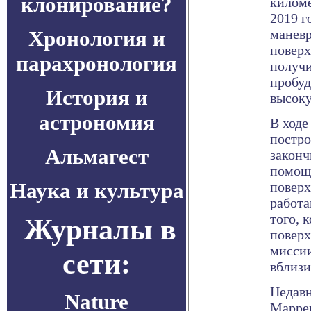
клонирование?
киломе
2019 г
Хронология и
маневр
поверх
парахронология
получи
пробуд
История и
высоку
астрономия
В ходе
постро
Альмагест
законч
помощи
Наука и культура
поверх
работа
того, 
Журналы в
поверх
миссии
сети:
вблизи
Недавн
Nature
Mapper