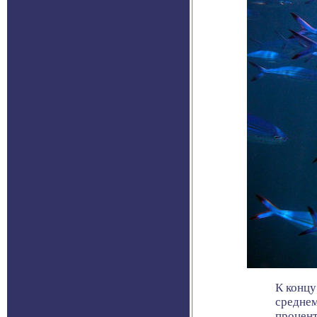
К концу
среднем
проценто