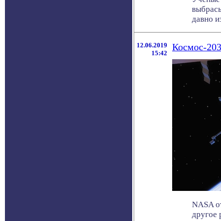
выбрасы
давно из
12.06.2019
Космос-203
15:42
NASA от
другое 