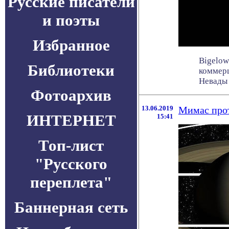
Русские писатели
и поэты
Избранное
Bigelow
Библиотеки
коммер
Невады т
Фотоархив
13.06.2019
Мимас прот
ИНТЕРНЕТ
15:41
Топ-лист
"Русского
переплета"
Баннерная сеть