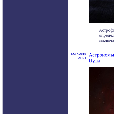
Астрофи
определ
заключае
12.06.2019
Астрономы 
21:21
Пути