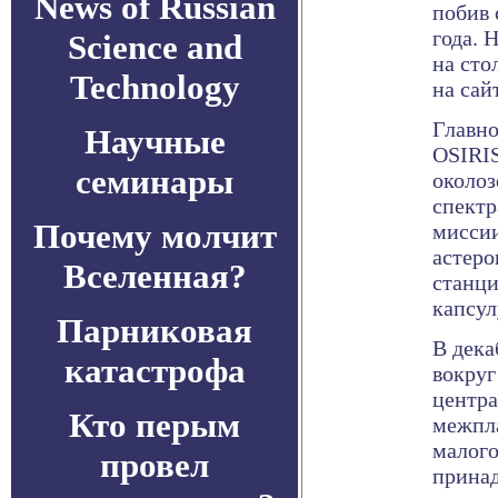
News of Russian
побив 
года. 
Science and
на сто
Technology
на сай
Главно
Научные
OSIRIS
семинары
околоз
спектр
Почему молчит
миссии
астеро
Вселенная?
станци
капсул
Парниковая
В дека
катастрофа
вокруг
центра
Кто перым
межпла
малого
провел
принад