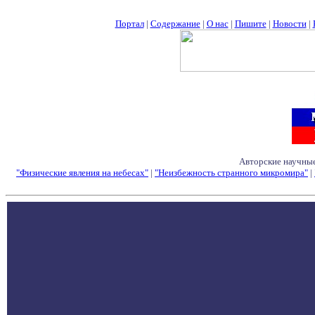
Портал
|
Содержание
|
О нас
|
Пишите
|
Новости
|
Авторские научные
"Физические явления на небесах"
|
"Неизбежность странного микромира"
|
Семинары - Конфе