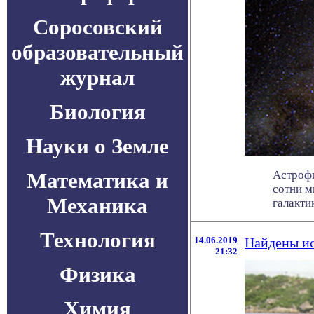
Соросовский
образовательный
журнал
Биология
Науки о Земле
Математика и
Астрофи
сотни м
Механика
галактико
Технология
14.06.2019
Найдены ис
21:32
Физика
Химия