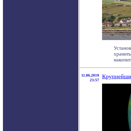
Установ
хранить
накопите
11.06.2019
Крупнейши
23:57