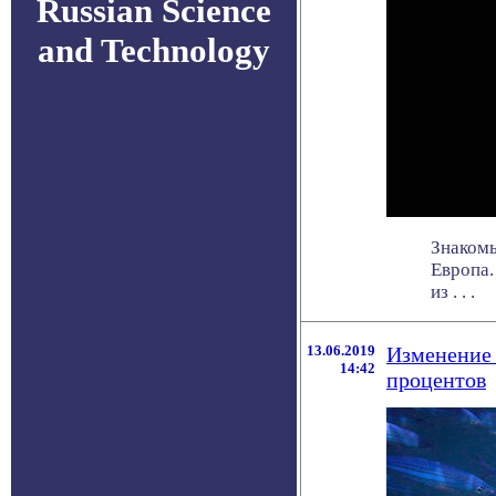
Russian Science
and Technology
Знакомы
Европа.
из . . .
13.06.2019
Изменение 
14:42
процентов