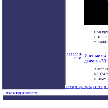
Под кр
который
металла.
11.06.2019
Ученые объ
23:51
даже в –50 
Антаркт
в 1974 
такому . 
<<
931
|
932
|
933
|
934
|
935
|
936
|
93
Помощь корреспонденту