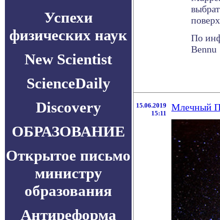
выбрат
Успехи
поверх
физических наук
По инф
Bennu
New Scientist
ScienceDaily
Discovery
15.06.2019
Млечный П
15:11
ОБРАЗОВАНИЕ
Открытое письмо
министру
образования
Антиреформа