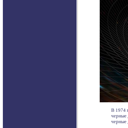
В 1974 
черные 
черные д