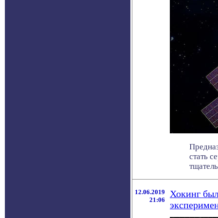
Предназ
стать с
тщательн
12.06.2019
Хокинг был
21:06
экспериме