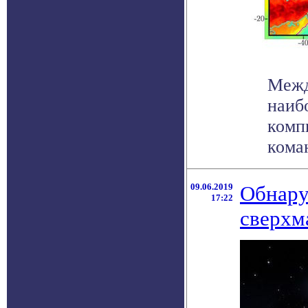
Межд
наиб
комп
коман
09.06.2019
Обнару
17:22
сверхм