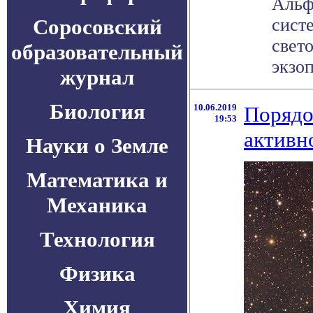
Альф
Соросовский
сист
свет
образовательный
экзоп
журнал
Биология
10.06.2019
Порядо
19:53
активн
Науки о Земле
Математика и
Механика
Технология
Физика
Химия