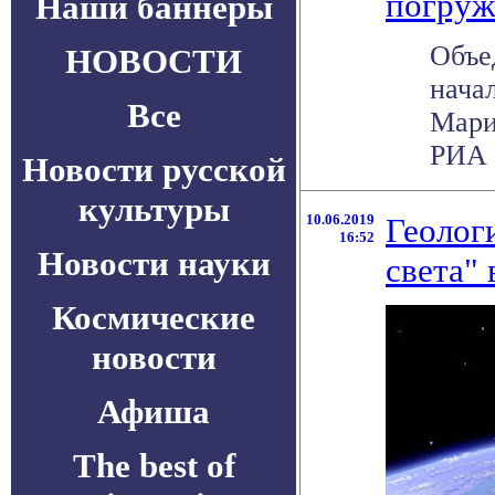
погруж
Наши баннеры
Объе
НОВОСТИ
нача
Все
Мари
РИА Н
Новости русской
культуры
10.06.2019
Геолог
16:52
Новости науки
света"
Космические
новости
Афиша
The best of