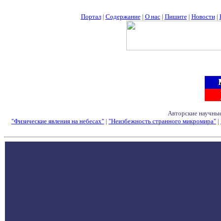
Портал
|
Содержание
|
О нас
|
Пишите
|
Новости
|
Авторские научные
"Физические явления на небесах"
|
"Неизбежность странного микромира"
|
Семинары - Конфе