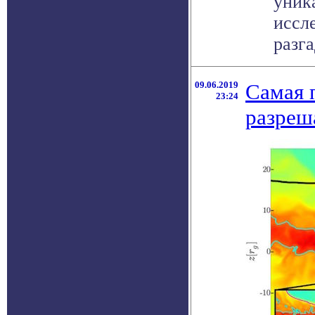
уник
иссл
разга
09.06.2019
Самая 
23:24
разреш