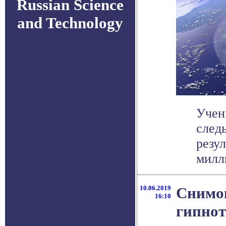
Russian Science
and Technology
Учен
след
резу
милли
10.06.2019
Снимок
16:10
гипнот