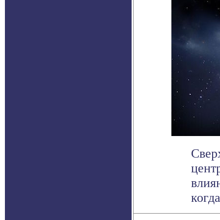
Свер
цент
влия
когда