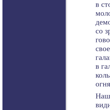
в ст
мол
дем
со з
гово
сво
гала
в га
колы
огн
Наш
види