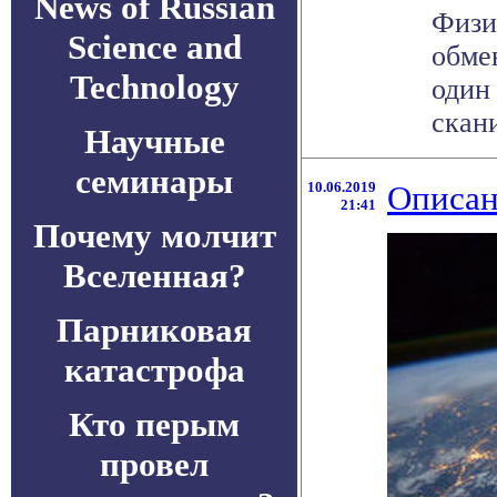
News of Russian
Физи
Science and
обме
Technology
один
скани
Научные
семинары
10.06.2019
Описан
21:41
Почему молчит
Вселенная?
Парниковая
катастрофа
Кто перым
провел