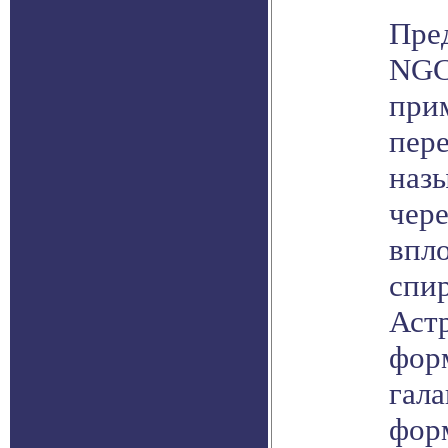
Пред
NGC
при
пере
наз
чере
впл
спи
Аст
фор
гала
фор