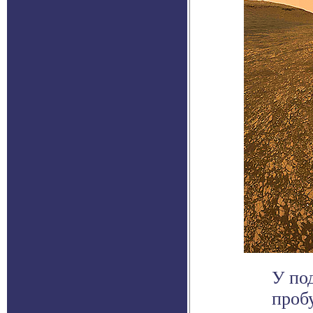
У по
проб