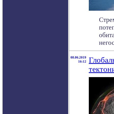
Стре
поте
обит
негос
08.06.2019
Глобал
16:12
тектон