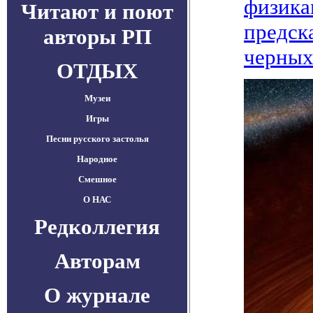
физика
Читают и поют
предск
авторы РП
черных
ОТДЫХ
Музеи
Игры
Песни русского застолья
Народное
Смешное
О НАС
Редколлегия
Авторам
О журнале