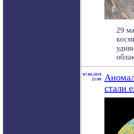
29 м
косм
удив
облак
07.06.2019
Аномал
21:09
стали 