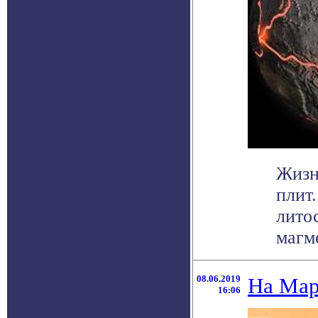
Жизн
плит
лито
магме
08.06.2019
На Мар
16:06