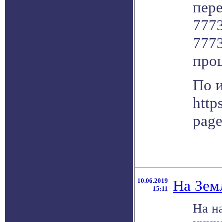
пер
7773
7773
про
По 
http
pag
10.06.2019
На Земл
15:11
На н