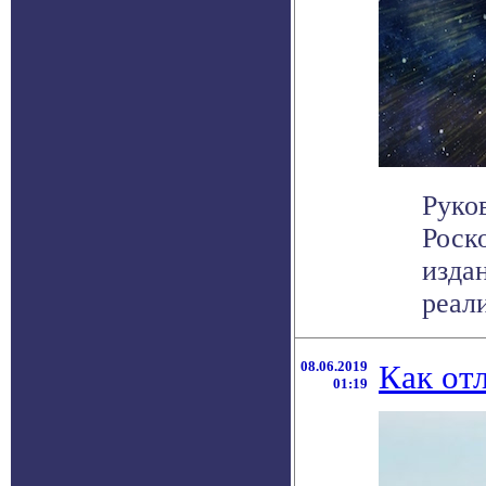
Руко
Роск
изда
реали
08.06.2019
Как от
01:19