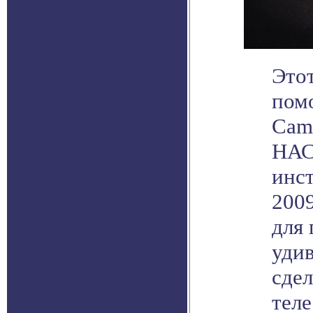
Это
пом
Cam
НАС
инст
200
для
уди
сде
теле