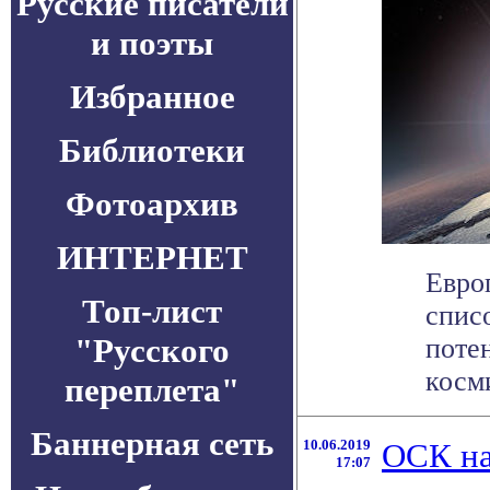
Русские писатели
и поэты
Избранное
Библиотеки
Фотоархив
ИНТЕРНЕТ
Евро
Топ-лист
спис
"Русского
поте
косми
переплета"
Баннерная сеть
10.06.2019
ОСК на
17:07