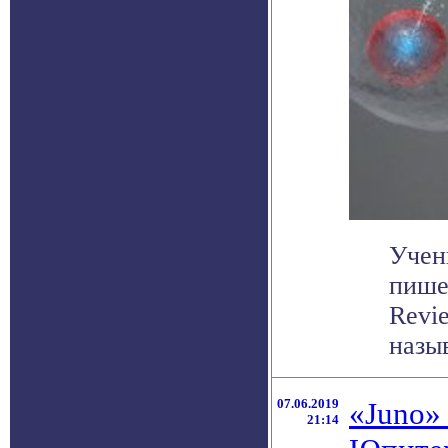
Учен
пишет
Revi
назыв
07.06.2019
«Juno»
21:14