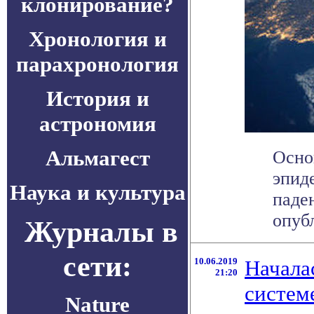
клонирование?
Хронология и
парахронология
История и
астрономия
Альмагест
Осно
эпид
Наука и культура
паден
опубл
Журналы в
сети:
10.06.2019
Начала
21:20
систем
Nature