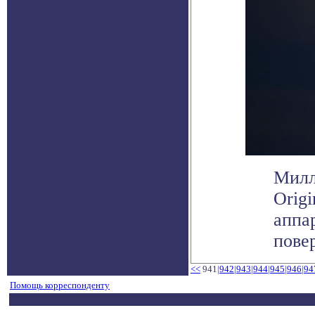
Милл
Orig
аппа
повер
<<
941|
942
|
943
|
944
|
945
|
946
|
94
Помощь корреспонденту