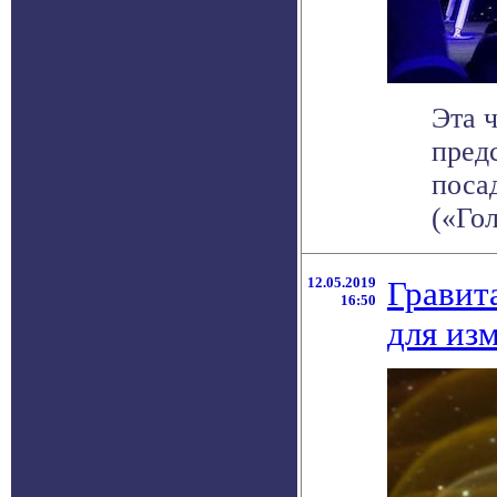
Эта 
пред
поса
(«Гол
12.05.2019
Гравит
16:50
для из