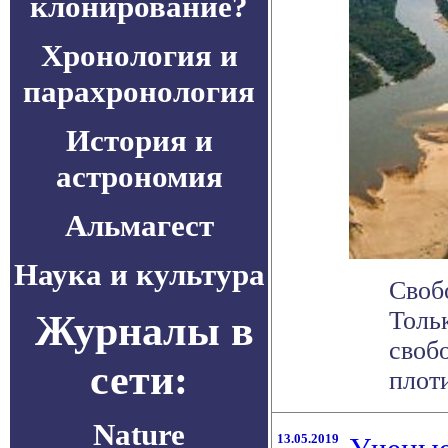
клонирование?
Хронология и
парахронология
История и
астрономия
Альмагест
Наука и культура
Своб
Толь
Журналы в
своб
сети:
плоти
Nature
13.05.2019