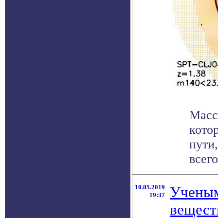
Масс
кото
пути
всего
10.05.2019
Ученым
19:37
вещест