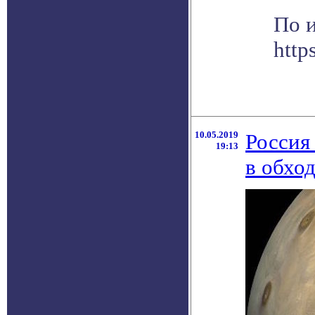
По 
http
10.05.2019
Россия
19:13
в обхо