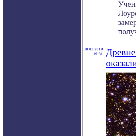
Учен
Лоур
заме
получ
10.05.2019
Древне
19:31
оказал