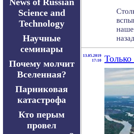
News of Russian
Стол
Science and
вспы
Technology
наше
Научные
назад
семинары
13.05.2019
Только 
17:10
Почему молчит
Вселенная?
Парниковая
катастрофа
Кто перым
провел