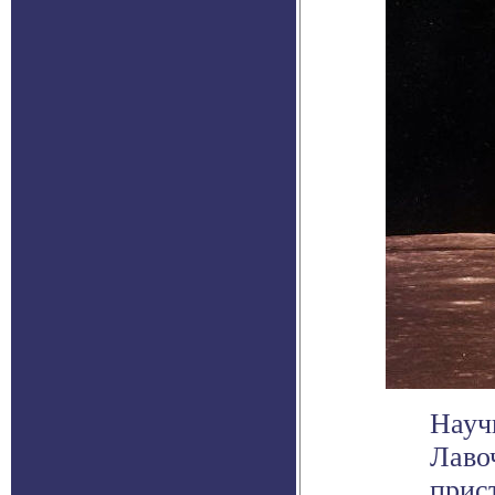
Науч
Лаво
прис