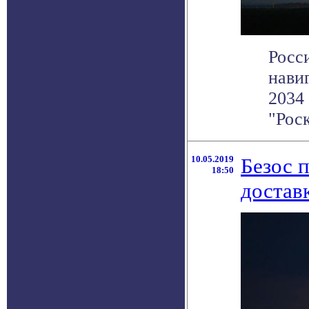
Росс
нави
2034
"Роск
10.05.2019
Безос 
18:50
достав