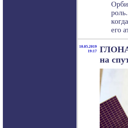
Орби
роль
когд
его а
10.05.2019
ГЛОНАС
19:17
на спу