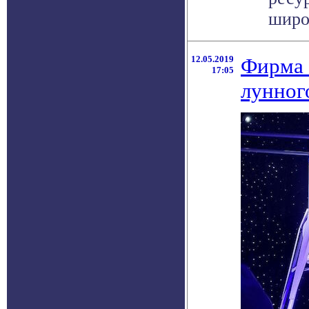
широк
12.05.2019
Фирма 
17:05
лунног