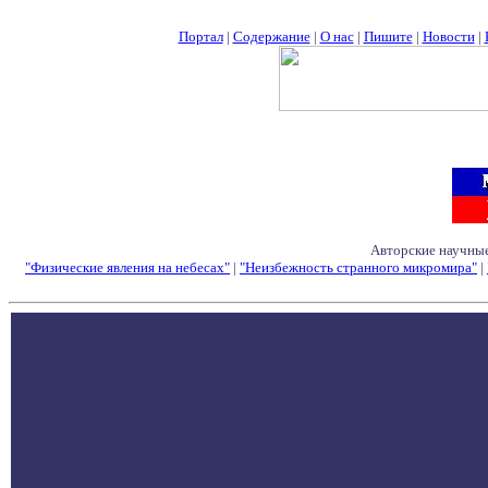
Портал
|
Содержание
|
О нас
|
Пишите
|
Новости
|
Авторские научные
"Физические явления на небесах"
|
"Неизбежность странного микромира"
|
Семинары - Конфе