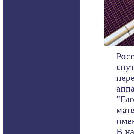
Росс
спу
пер
аппа
"Гло
мат
име
В н