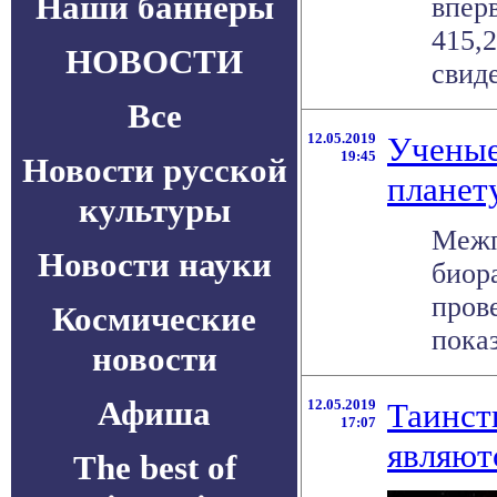
Наши баннеры
впер
415,
НОВОСТИ
свиде
Все
12.05.2019
Ученые
19:45
Новости русской
планету
культуры
Межп
Новости науки
биор
пров
Космические
показ
новости
Афиша
12.05.2019
Таинст
17:07
являют
The best of