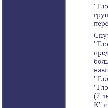
"Гло
гру
пере
Спу
"Гло
пре
бол
нави
"Гло
"Гл
(7 л
К" и