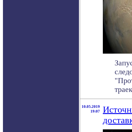
Запу
след
"Про
траек
10.05.2019
Источн
19:07
достав