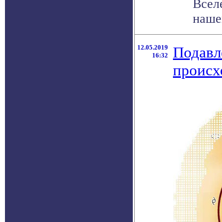
Всел
нашег
12.05.2019
Подавл
16:32
происх