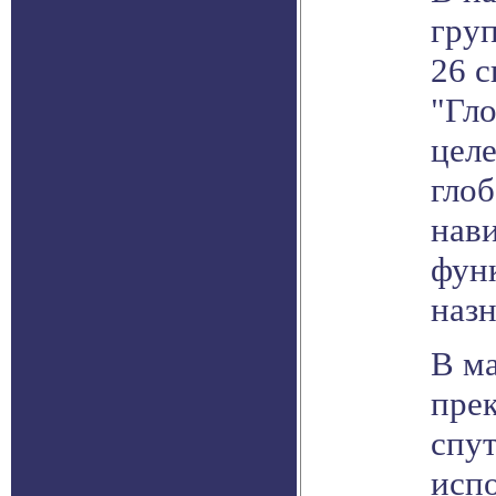
гру
26 с
"Гло
цел
гло
нав
фун
наз
В ма
прек
спут
испо