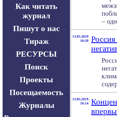
Как читать
межз
побл
журнал
– одн
Пишут о нас
13.05.2019
Россия
Тираж
16:20
негати
РЕСУРСЫ
Росс
Поиск
нега
клим
Проекты
содер
Посещаемость
13.05.2019
Концен
Журналы
16:14
впервы