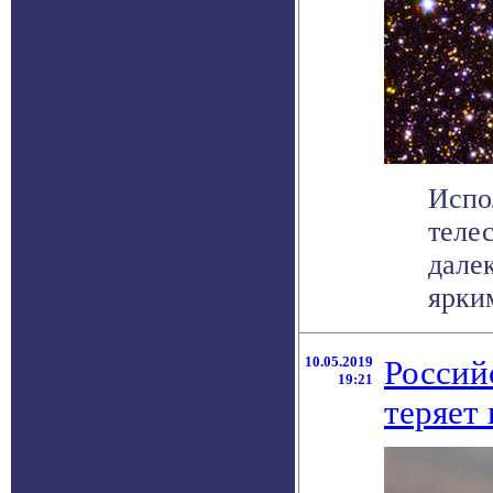
Испо
теле
дале
ярким
10.05.2019
Россий
19:21
теряет