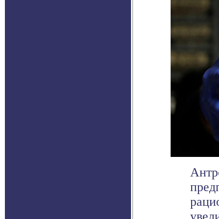
Антр
пред
раци
увели