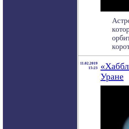
Астр
кото
орби
корот
11.02.2019
«Хаббл
15:23
Уране