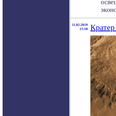
осве
эконо
11.02.2019
Кратер
15:58