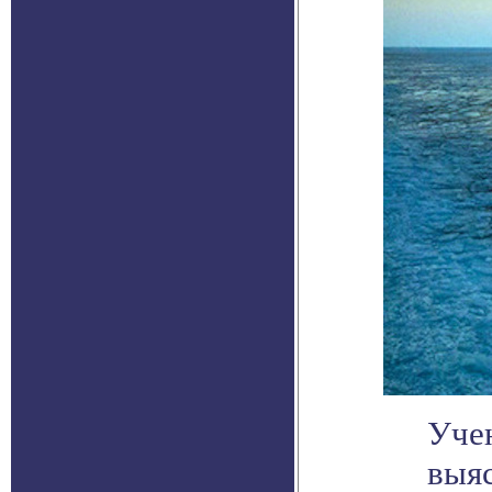
Уче
выяс