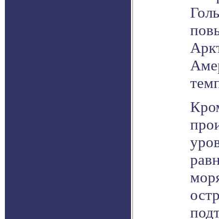
Голь
пов
Арк
Аме
темп
Кром
про
уров
рав
моря
остр
подт