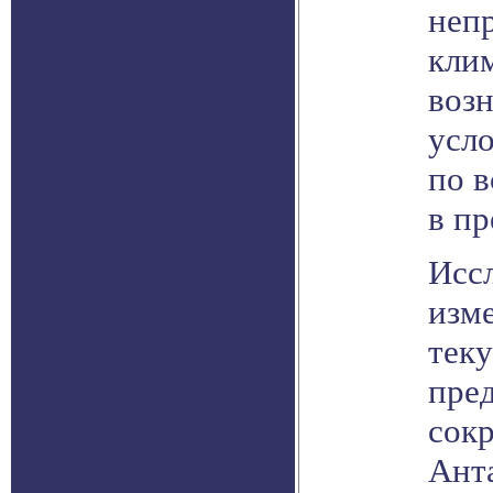
неп
кли
воз
усл
по в
в пр
Исс
изме
тек
пре
сок
Анта