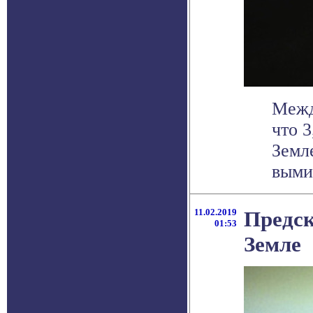
Межд
что 
Земле
вымир
11.02.2019
Предск
01:53
Земле