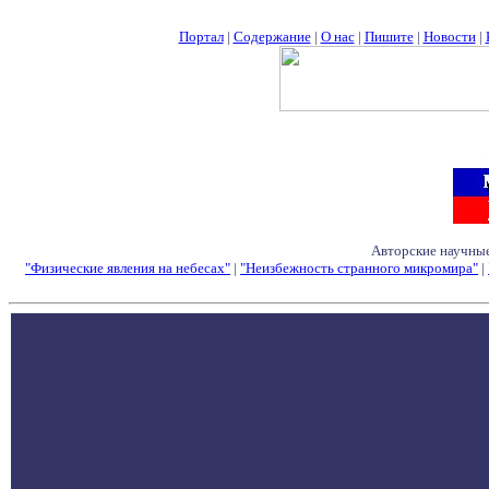
Портал
|
Содержание
|
О нас
|
Пишите
|
Новости
|
Авторские научные
"Физические явления на небесах"
|
"Неизбежность странного микромира"
|
Семинары - Конфе