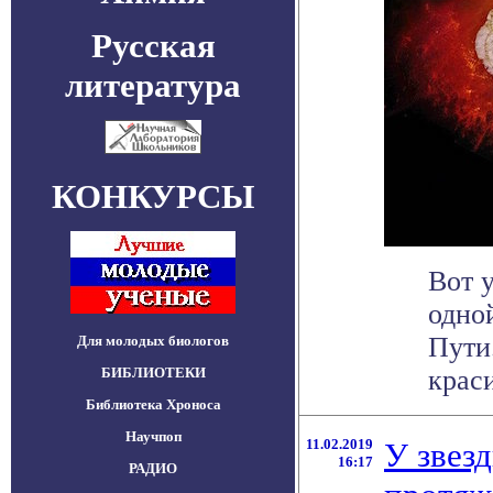
Русская
литература
КОНКУРСЫ
Вот 
одно
Пути
Для молодых биологов
БИБЛИОТЕКИ
краси
Библиотека Хроноса
Научпоп
11.02.2019
У звез
16:17
РАДИО