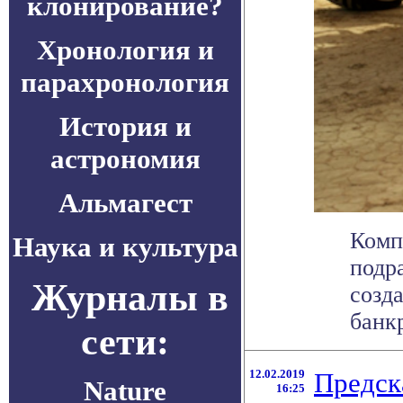
клонирование?
Хронология и
парахронология
История и
астрономия
Альмагест
Комп
Наука и культура
подр
Журналы в
созд
банкр
сети:
12.02.2019
Предск
Nature
16:25