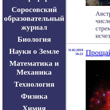
Соросовский
Авст
образовательный
числ
журнал
стре
исчез
Биология
Науки о Земле
11.02.2019
Прощай
16:22
Математика и
Механика
Технология
Физика
Химия