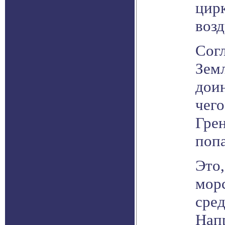
цир
возд
Согл
Земл
доин
чего
Гре
поп
Это,
мор
сред
Нап