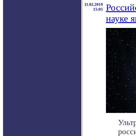
11.02.2019
Россий
15:05
науке 
Ульт
росс