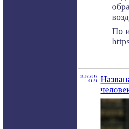
обра
возд
По 
http
11.02.2019
Назван
01:31
челове