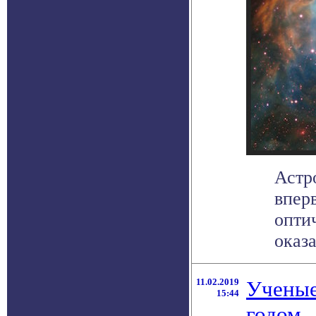
Астр
впер
опти
оказа
11.02.2019
Ученые
15:44
годом