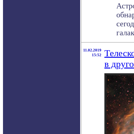
Астр
обна
сего
галак
11.02.2019
Телеск
15:52
в друго