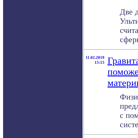
Две 
Ульт
счита
сферы
11.02.2019
Гравит
15:15
поможе
матери
Физи
пред
с по
систе