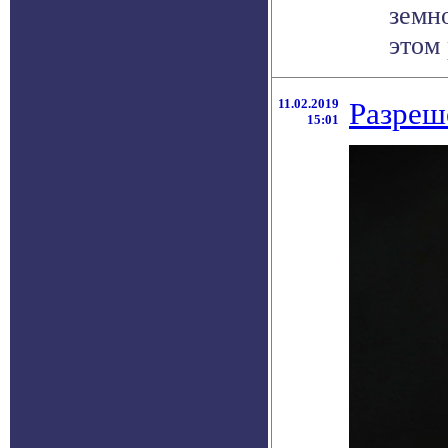
земн
этом 
11.02.2019
Разреш
15:01