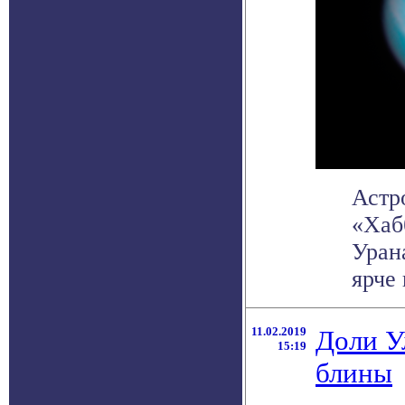
Астр
«Хаб
Уран
ярче 
11.02.2019
Доли У
15:19
блины