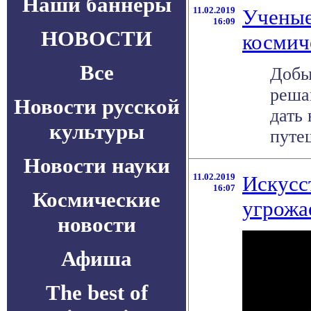
Наши баннеры
11.02.2019
Ученые
16:09
НОВОСТИ
космич
Все
Добы
реша
Новости русской
дать
культуры
путеш
Новости науки
11.02.2019
Искусс
16:07
Космические
угрожа
новости
Афиша
The best of