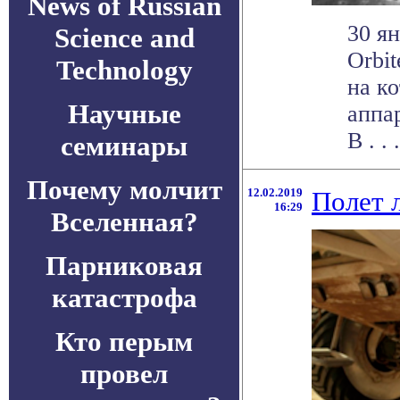
News of Russian
30 ян
Science and
Orbi
Technology
на к
Научные
аппа
В . . .
семинары
Почему молчит
12.02.2019
Полет 
16:29
Вселенная?
Парниковая
катастрофа
Кто перым
провел