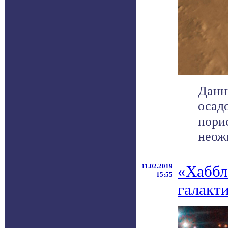
Данн
осад
порис
неожи
11.02.2019
«Хаббл
15:55
галакт