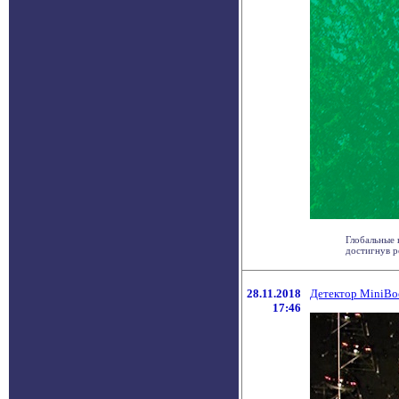
Глобальные 
достигнув р
28.11.2018
Детектор MiniBoo
17:46