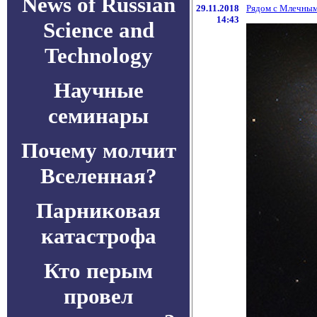
News of Russian
29.11.2018
Рядом с Млечным
14:43
Science and
Technology
Научные
семинары
Почему молчит
Вселенная?
Парниковая
катастрофа
Кто перым
провел