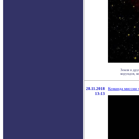
Земля и дру
корундов, ко
28.11.2018
Команда миссии «
13:13