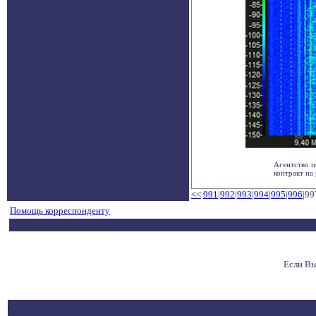
Агентство п
контракт на 
<<
991
|
992
|
993
|
994
|
995
|
996
|99
Помощь корреспонденту
Если Вы