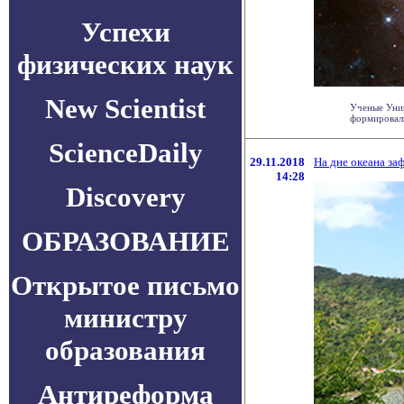
Успехи
физических наук
New Scientist
Ученые Унив
формировали
ScienceDaily
29.11.2018
На дне океана за
14:28
Discovery
ОБРАЗОВАНИЕ
Открытое письмо
министру
образования
Антиреформа