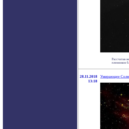
Рассчитав в
пленников б
28.11.2018
Умирающее Солнц
13:18