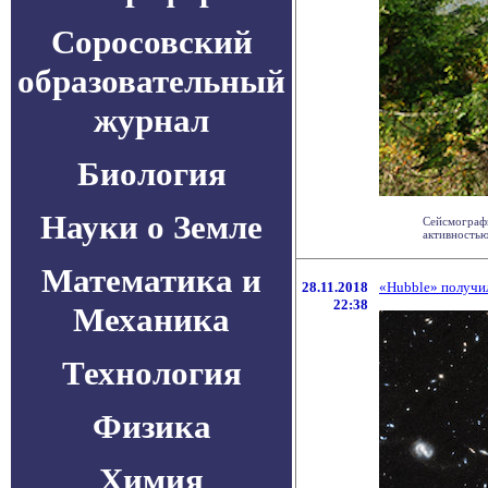
Соросовский
образовательный
журнал
Биология
Науки о Земле
Сейсмографы
активностью
Математика и
28.11.2018
«Hubble» получи
22:38
Механика
Технология
Физика
Химия