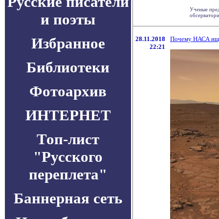
Русские писатели
Ученые пред
и поэты
обсерватории
Избранное
28.11.2018
Почему НАСА ище
22:21
Библиотеки
Фотоархив
ИНТЕРНЕТ
Топ-лист
"Русского
переплета"
Баннерная сеть