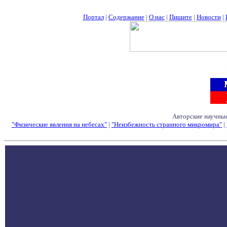
Портал
|
Содержание
|
О нас
|
Пишите
|
Новости
|
Авторские научные
"Физические явления на небесах"
|
"Неизбежность странного микромира"
|
Семинары - Конфе