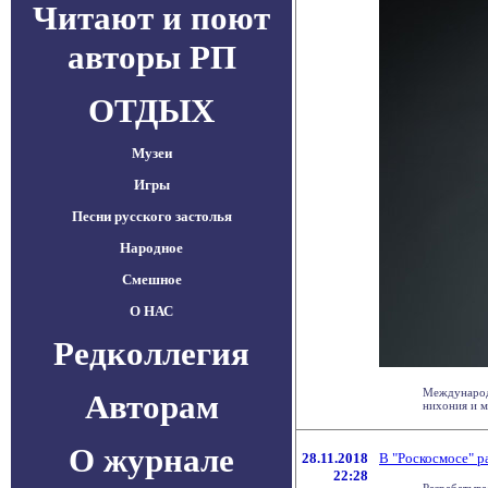
Читают и поют
авторы РП
ОТДЫХ
Музеи
Игры
Песни русского застолья
Народное
Смешное
О НАС
Редколлегия
Международн
Авторам
нихония и м
О журнале
28.11.2018
В "Роскосмосе" р
22:28