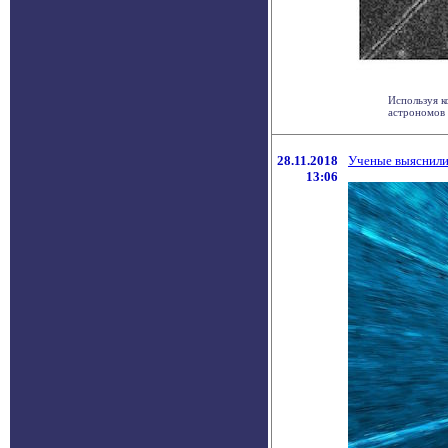
Используя 
астрономов 
28.11.2018
Ученые выяснили
13:06