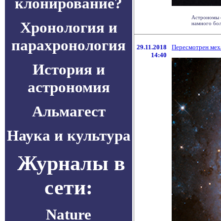
клонирование?
Астрономы о
Хронология и
намного бол
парахронология
29.11.2018
Пересмотрен мех
14:40
История и
астрономия
Альмагест
Наука и культура
Журналы в
сети:
Nature