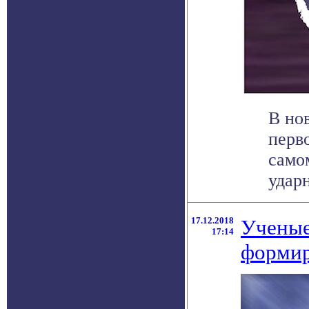
В но
перво
само
ударн
17.12.2018
Ученые
17:14
формир