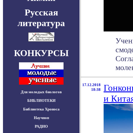
Русская
литература
Учен
смод
КОНКУРСЫ
Согл
молек
17.12.2018
Гонкон
18:38
Для молодых биологов
и Кита
БИБЛИОТЕКИ
Библиотека Хроноса
Научпоп
РАДИО