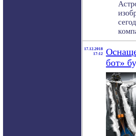
Астр
изоб
сего
компа
17.12.2018
Оснаще
17:12
бот» б