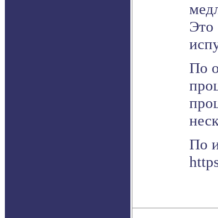
медл
Это 
испу
По о
про
проц
неск
По 
http