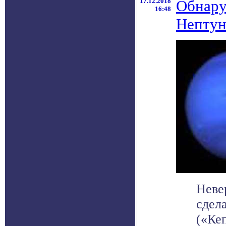
17.12.2018
Обнару
16:48
Непту
Неве
сдел
(«Ке