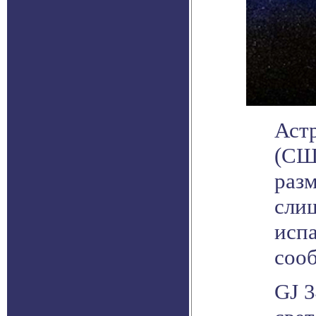
Аст
(СШ
разм
слиш
испа
сооб
GJ 3