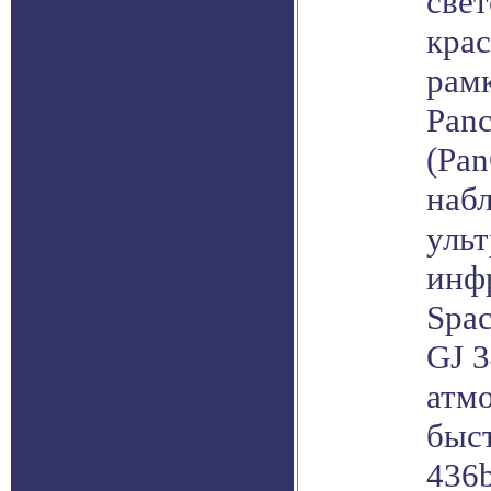
свет
крас
рам
Panc
(Pan
наб
уль
инф
Spac
GJ 3
атмо
быст
436b