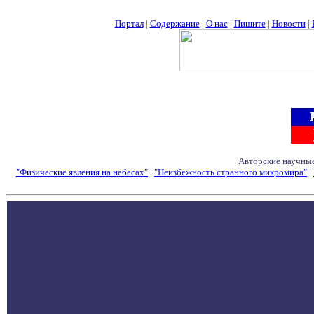
Портал
|
Содержание
|
О нас
|
Пишите
|
Новости
|
Авторские научные
"Физические явления на небесах"
|
"Неизбежность странного микромира"
|
Семинары - Конфе