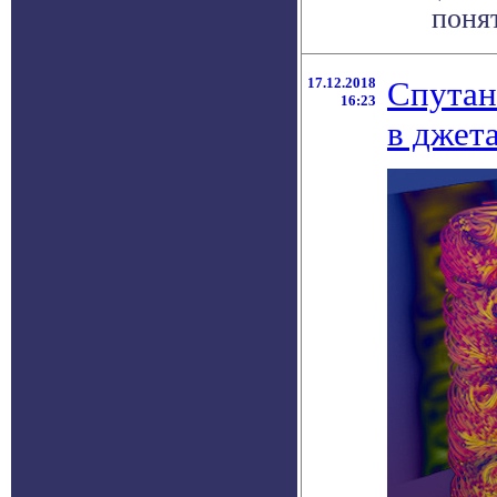
поня
17.12.2018
Спутан
16:23
в джет