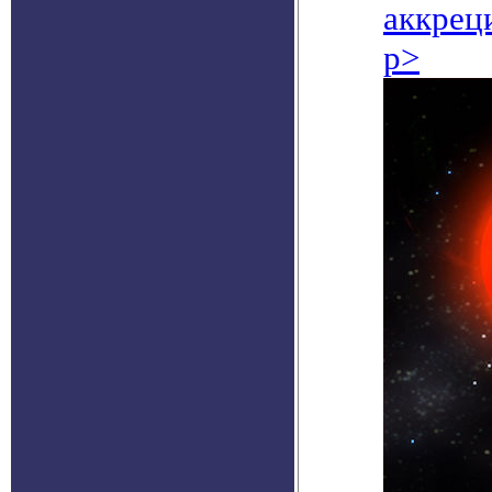
аккрец
p>