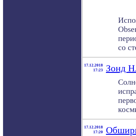
Испо
Obse
пери
со ст
17.12.2018
Зонд Н
17:23
Солн
испр
перво
косми
17.12.2018
Обширн
17:20