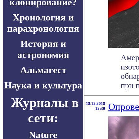
клонирование?
Хронология и
парахронология
История и
астрономия
Амер
изот
Альмагест
обна
Наука и культура
при п
Журналы в
18.12.2018
Опрове
12:30
сети:
Nature