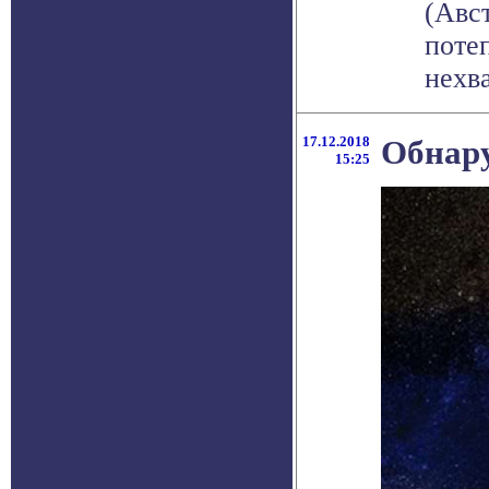
(Авс
поте
нехва
17.12.2018
Обнар
15:25