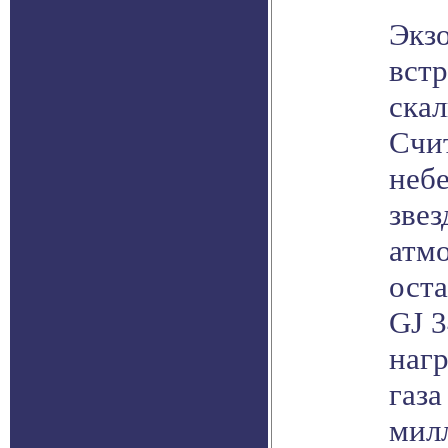
Экз
встр
скал
Счит
небе
звез
атмо
оста
GJ 3
наг
газа
милл