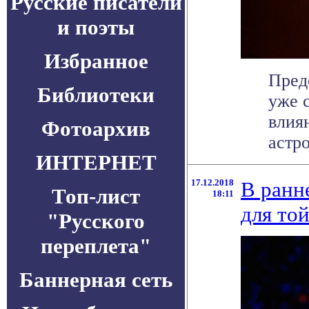
Русские писатели
и поэты
Избранное
Пред
Библиотеки
уже 
влия
Фотоархив
астр
ИНТЕРНЕТ
17.12.2018
В ранн
Топ-лист
18:11
для той
"Русского
переплета"
Баннерная сеть