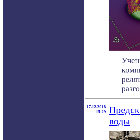
Учен
комп
реля
разго
17.12.2018
Предск
15:29
воды