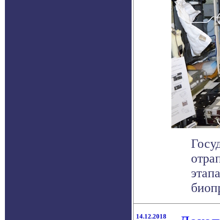
Госу
отра
этап
биопр
14.12.2018