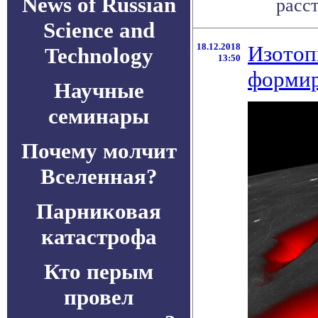
News of Russian
расст
Science and
18.12.2018
Изотоп
Technology
13:50
формир
Научные
семинары
Почему молчит
Вселенная?
Парниковая
катастрофа
Кто перым
провел