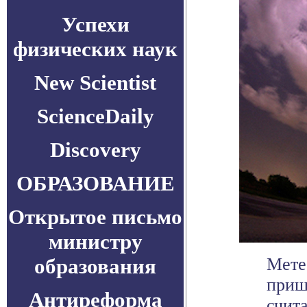
Успехи
физических наук
New Scientist
ScienceDaily
Discovery
ОБРАЗОВАНИЕ
Открытое письмо
министру
образования
Мете
пришл
Антиреформа
счит