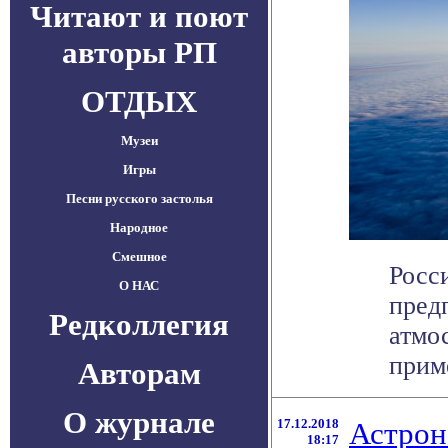
Читают и поют
авторы РП
ОТДЫХ
Музеи
Игры
Песни русского застолья
Народное
Смешное
Росс
О НАС
пред
Редколлегия
атмо
приме
Авторам
О журнале
17.12.2018
Астрон
18:17