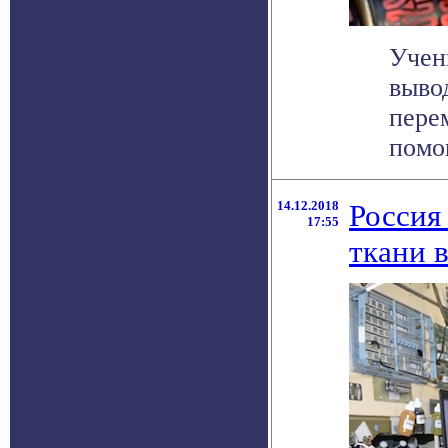
Учен
выво
пере
помощ
14.12.2018
Россия
17:55
ткани 