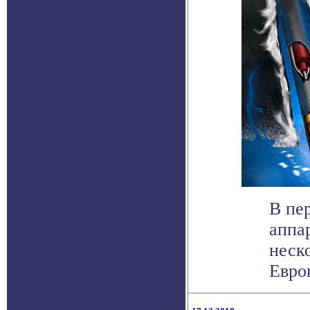
В пе
аппа
неск
Европ