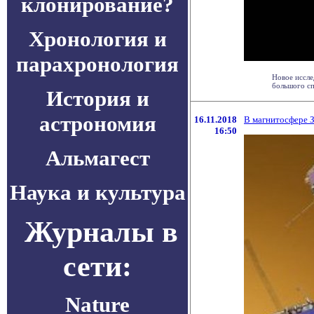
клонирование?
Хронология и
парахронология
Новое иссле
большого сп
История и
астрономия
16.11.2018
В магнитосфере З
16:50
Альмагест
Наука и культура
Журналы в
сети:
Nature