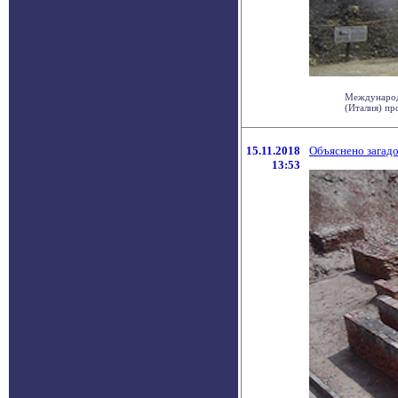
Международ
(Италия) пр
15.11.2018
Объяснено загад
13:53