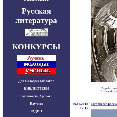
Русская
литература
КОНКУРСЫ
Для молодых биологов
БИБЛИОТЕКИ
Разработчик
Tokamak, эк
Библиотека Хроноса
Научпоп
15.11.2018
Greenpeace расск
17:15
РАДИО