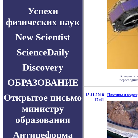
Успехи
физических наук
New Scientist
ScienceDaily
Discovery
В результат
ОБРАЗОВАНИЕ
пересоединен
Открытое письмо
15.11.2018
Плотины и водох
17:41
министру
образования
Антиреформа