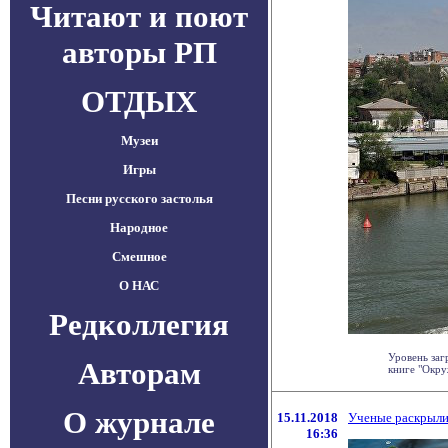
Читают и поют
авторы РП
ОТДЫХ
Музеи
Игры
Песни русского застолья
Народное
Смешное
О НАС
Редколлегия
Уровень заг
Авторам
книге "Окруж
О журнале
15.11.2018
Ученые раскрыли
16:36