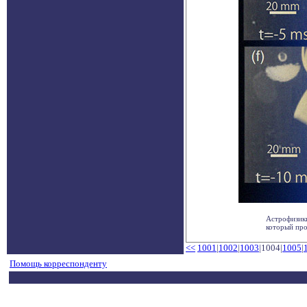
Астрофизики
который про
<<
1001
|
1002
|
1003
|1004|
1005
|
Помощь корреспонденту