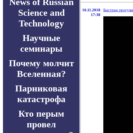
News of Russian
Science and
16.11.2018
Быстрые прогулки
17:38
Technology
Научные
семинары
Почему молчит
Вселенная?
Парниковая
катастрофа
Кто перым
провел