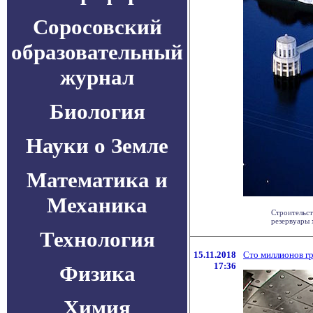
Соросовский
образовательный
журнал
Биология
Науки о Земле
Математика и
Механика
Строительст
резервуары х
Технология
15.11.2018
Сто миллионов гр
17:36
Физика
Химия