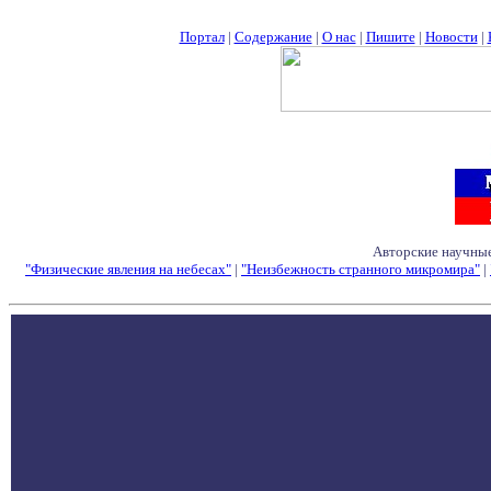
Портал
|
Содержание
|
О нас
|
Пишите
|
Новости
|
Авторские научные
"Физические явления на небесах"
|
"Неизбежность странного микромира"
|
Семинары - Конфе