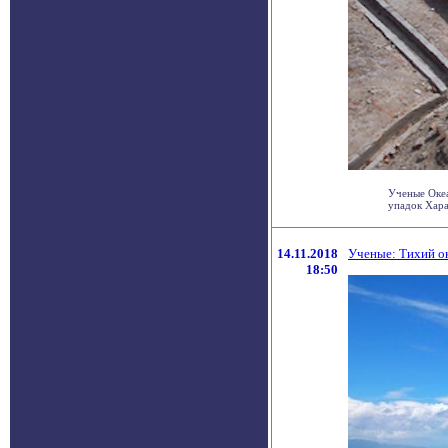
Ученые Океа
упадок Харап
14.11.2018
Ученые: Тихий ок
18:50