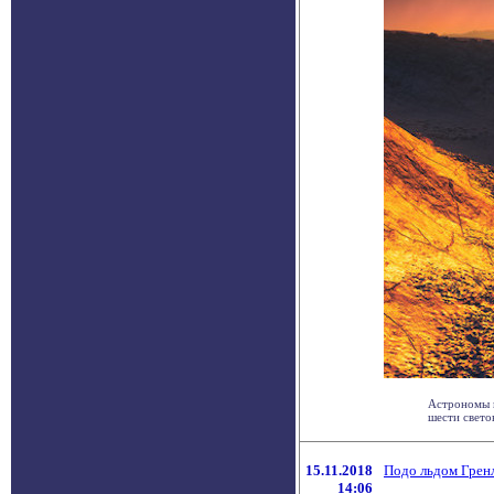
Астрономы и
шести светов
15.11.2018
Подо льдом Грен
14:06