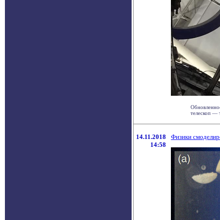
Обновленное
телескоп — 
14.11.2018
Физики смоделир
14:58