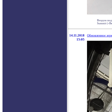
Вторую под
Summit («Ве
14.11.2018
Обновленное зерк
15:05