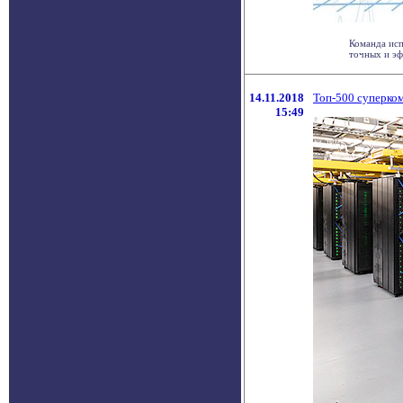
Команда исп
точных и эф
14.11.2018
Топ-500 суперко
15:49