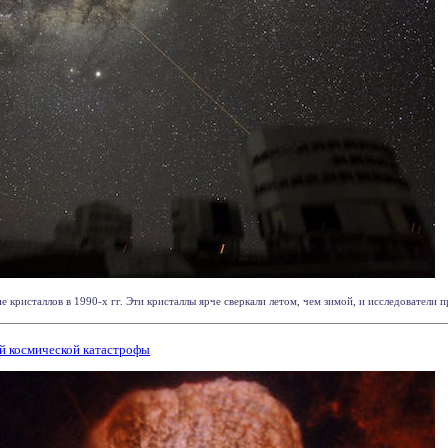
 кристаллов в 1990-х гг. Эти кристаллы ярче сверкали летом, чем зимой, и исследователи при
й космической катастрофы