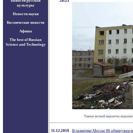
Новости русской
20:23
культуры
Новости науки
Космические новости
Афиша
The best of Russian
Science and Technology
Таяние вечной мерзлоты затронет
11.12.2018
В галактике Мессье 86 обнаружен 