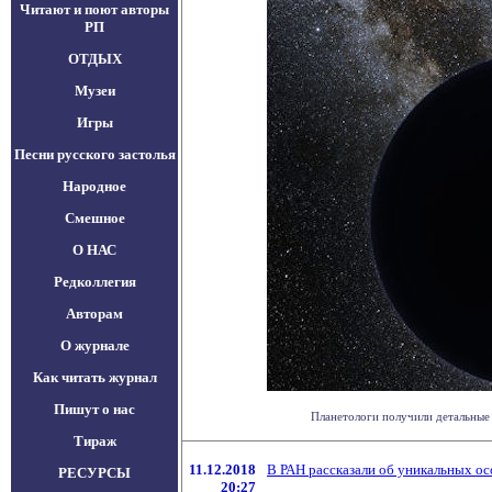
Читают и поют авторы
РП
ОТДЫХ
Музеи
Игры
Песни русского застолья
Народное
Смешное
О НАС
Редколлегия
Авторам
О журнале
Как читать журнал
Пишут о нас
Планетологи получили детальные 
Тираж
11.12.2018
В РАН рассказали об уникальных ос
РЕСУРСЫ
20:27