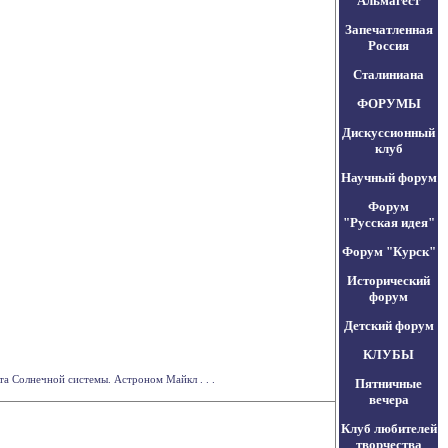
Альмагест
Запечатленная
Россия
Сталиниана
ФОРУМЫ
Дискуссионный
клуб
Научный форум
Форум
"Русская идея"
Форум "Курск"
Исторический
форум
Детский форум
КЛУБЫ
та Солнечной системы. Астроном Майкл . . .
Пятничные
вечера
Клуб любителей
творчества