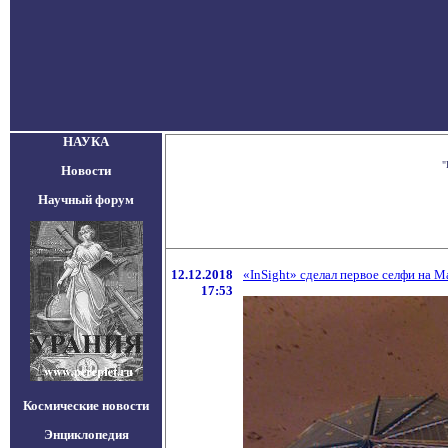
НАУКА
"
Новости
Научный форум
12.12.2018
«InSight» сделал первое селфи на М
17:53
Космические новости
Энциклопедия