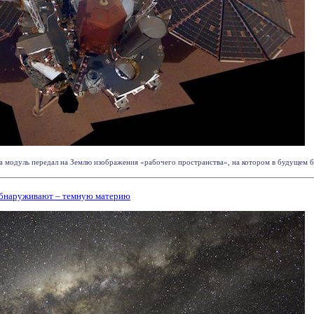
 модуль передал на Землю изображения «рабочего пространства», на котором в будущем бу
 обнаруживают – темную материю