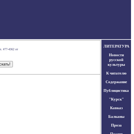
ЛИТЕРАТУРА
л. #77-4362 от
Новости
русской
культуры
К читателю
Содержание
Публицистика
"Курск"
Кавказ
Балканы
Проза
Поэзия