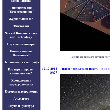
космонавтика
Энциклопедия
"Естествознание"
Журнальный зал
Физматлит
News of Russian Science
and Technology
Научные семинары
Почему молчит
Вселенная?
Помимо снимков для автопортрета
Парниковая катастрофа
12.12.2018
Физики продолжают искать – и не
Кто перым провел
16:07
клонирование?
Хронология и
парахронология
История и астрономия
Альмагест
Наука и культура