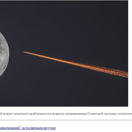
ей возраст вплотную приближается к возрасту возникновения Солнечной системы, геологичес
цивилизации" за полярным кругом