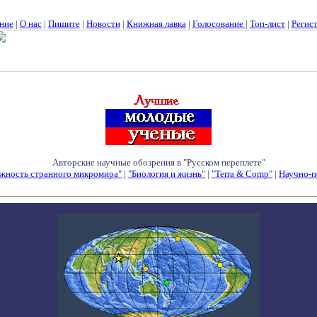
ние
|
О нас
|
Пишите
|
Новости
|
Книжная лавка
|
Голосование
|
Топ-лист
|
Регис
Авторские научные обозрения в "Русском переплете"
жность странного микромира"
|
"Биология и жизнь"
|
"Terra & Comp"
|
Научно-п
Семинары - Конференции - Симпозиумы - Конкурсы