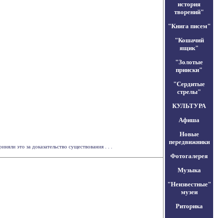
история
творений"
"Книга писем"
"Кошачий
ящик"
"Золотые
прииски"
"Сердитые
стрелы"
КУЛЬТУРА
Афиша
Новые
передвижники
няли это за доказательство существования . . .
Фотогалерея
Музыка
"Неизвестные"
музеи
Риторика