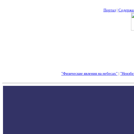
Портал
|
Содержа
"Физические явления на небесах"
|
"Неизбе