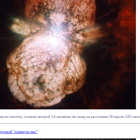
ли гипотезу, согласно которой 2,6 миллиона лет назад на расстоянии 50 парсек (163 световы
дочной "планеты икс"