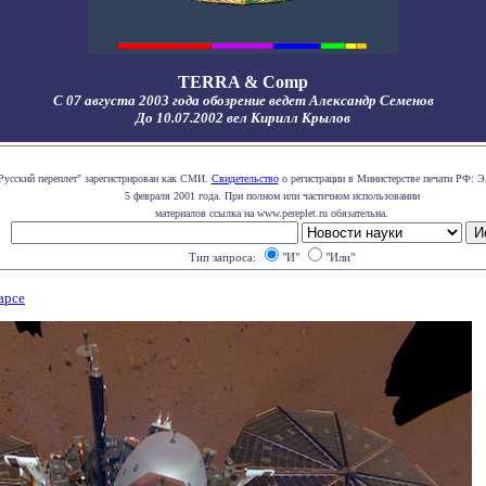
TERRA & Comp
С 07 августа 2003 года обозрение ведет Александр Семенов
До 10.07.2002 вел Кирилл Крылов
Русский переплет" зарегистрирован как СМИ.
Свидетельство
о регистрации в Министерстве печати РФ: Э
5 февраля 2001 года. При полном или частичном использовании
материалов ссылка на www.pereplet.ru обязательна.
Тип запроса:
"И"
"Или"
арсе