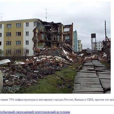
 свыше 70% инфраструктуры в заполярных городах России, Канады и США, причем эти процес
необычный сверхъяркий рентгеновский источник