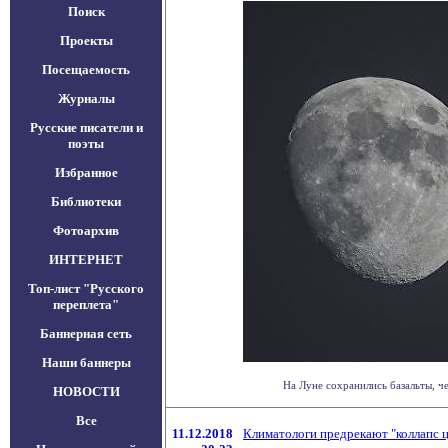
Поиск
Проекты
Посещаемость
Журналы
Русские писатели и
поэты
Избранное
Библиотеки
Фотоархив
ИНТЕРНЕТ
Топ-лист "Русского
переплета"
Баннерная сеть
Наши баннеры
На Луне сохранились базальты, ч
НОВОСТИ
Все
11.12.2018
Климатологи предрекают "коллапс 