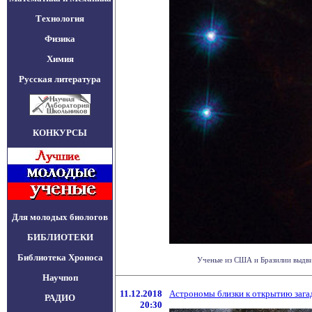
Технология
Физика
Химия
Русская литература
КОНКУРСЫ
Для молодых биологов
БИБЛИОТЕКИ
Библиотека Хроноса
Ученые из США и Бразилии выдвину
Научпоп
11.12.2018
Астрономы близки к открытию зага
РАДИО
20:30