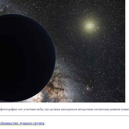
фотографии тех участков неба, где должна находиться загадочная гигантская девятая плане
обенностях лунного грунта