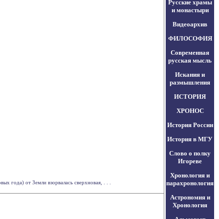
Русские храмы
и монастыри
Видеоархив
ФИЛОСОФИЯ
Современная
русская мысль
Искания и
размышления
ИСТОРИЯ
ХРОНОС
История России
История в МГУ
Слово о полку
Игореве
Хронология и
х года) от Земли взорвалась сверхновая, . . .
парахронология
Астрономия и
Хронология