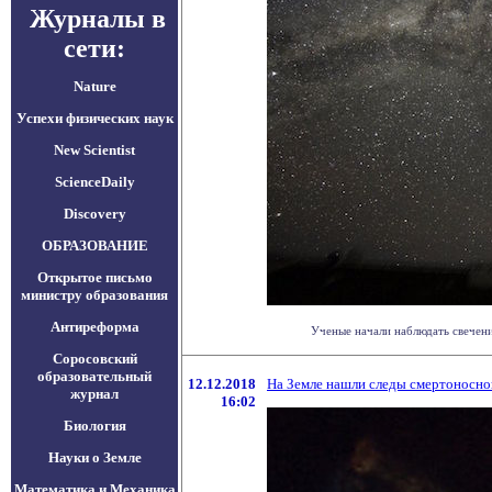
Журналы в
сети:
Nature
Успехи физических наук
New Scientist
ScienceDaily
Discovery
ОБРАЗОВАНИЕ
Открытое письмо
министру образования
Антиреформа
Ученые начали наблюдать свечение
Соросовский
образовательный
12.12.2018
На Земле нашли следы смертоносно
журнал
16:02
Биология
Науки о Земле
Математика и Механика